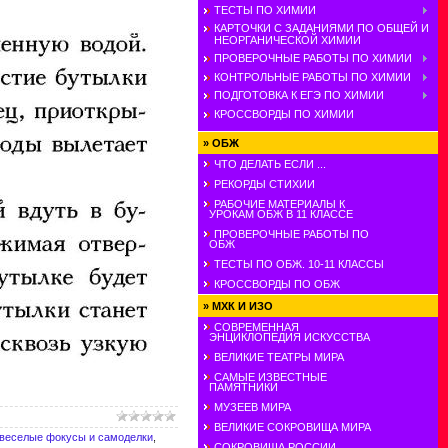
ТЕСТЫ ПО ХИМИИ
КАРТОЧКИ С ЗАДАНИЯМИ ПО ОБЩЕЙ И
НЕОРГАНИЧЕСКОЙ ХИМИИ
ПРОВЕРОЧНЫЕ РАБОТЫ ПО ХИМИИ
КОНТРОЛЬНЫЕ РАБОТЫ ПО ХИМИИ
ПОДГОТОВКА К ЕГЭ ПО ХИМИИ
КРОССВОРДЫ ПО ХИМИИ
»
ОБЖ
ЧТО ДЕЛАТЬ ЕСЛИ ...
РЕКОРДЫ СТИХИИ
РАБОЧИЕ МАТЕРИАЛЫ К
УРОКАМ ОБЖ В 11 КЛАССЕ
ПРОВЕРОЧНЫЕ РАБОТЫ ПО
ОБЖ
ТЕСТЫ ПО ОБЖ. 10-11 КЛАССЫ
КРОССВОРДЫ ПО ОБЖ
»
МХК И ИЗО
СОВРЕМЕННАЯ
ЭНЦИКЛОПЕДИЯ ИСКУССТВА
ВЕЛИКИЕ ТЕАТРЫ МИРА
САМЫЕ ИЗВЕСТНЫЕ
ПАМЯТНИКИ
МУЗЕЕВ МИРА
ВЕЛИКИЕ СОКРОВИЩА МИРА
веселые фокусы и самоделки
,
СОКРОВИЩА РОССИИ