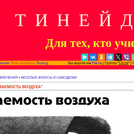
Т И Н Е Й 
Для тех, кто уч
авная
Мой профиль
Выход
Вы вошли как
Гость
| Группа "
Гости
" |
ЗВЛЕЧЕНИЯ
»
ВЕСЕЛЫЕ ФОКУСЫ И САМОДЕЛКИ
МАЕМОСТЬ ВОЗДУХА"