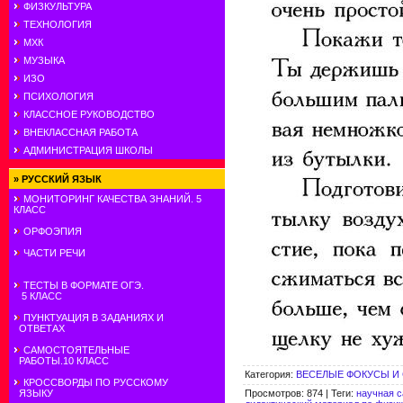
ФИЗКУЛЬТУРА
ТЕХНОЛОГИЯ
МХК
МУЗЫКА
ИЗО
ПСИХОЛОГИЯ
КЛАССНОЕ РУКОВОДСТВО
ВНЕКЛАССНАЯ РАБОТА
АДМИНИСТРАЦИЯ ШКОЛЫ
»
РУССКИЙ ЯЗЫК
МОНИТОРИНГ КАЧЕСТВА ЗНАНИЙ. 5
КЛАСС
ОРФОЭПИЯ
ЧАСТИ РЕЧИ
ТЕСТЫ В ФОРМАТЕ ОГЭ.
5 КЛАСС
ПУНКТУАЦИЯ В ЗАДАНИЯХ И
ОТВЕТАХ
САМОСТОЯТЕЛЬНЫЕ
РАБОТЫ.10 КЛАСС
Категория
:
ВЕСЕЛЫЕ ФОКУСЫ И
КРОССВОРДЫ ПО РУССКОМУ
Просмотров
:
874
|
Теги
:
научная 
ЯЗЫКУ