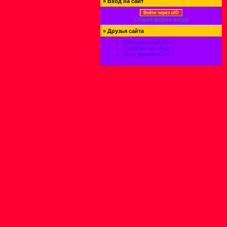
»
Вход на сайт
Войти через uID
Старая форма входа
»
Друзья сайта
Официальный блог
Сообщество uCoz
База знаний uCoz