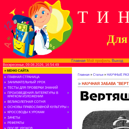
Т И 
Для 
Главная
Мой профиль
Выход
В
Воскресенье, 09.08.2026, 16:54:49
»
МЕНЮ САЙТА
Главная
»
Статьи
»
НАУЧНЫЕ РА
ГЛАВНАЯ СТРАНИЦА
ЗАНИМАТЕЛЬНЫЙ УРОК
НАУЧНАЯ ЗАБАВА "ВЕР
ТЕСТЫ ДЛЯ ПРОВЕРКИ ЗНАНИЙ
ПРОИЗВЕДЕНИЯ ЛИТЕРАТУРЫ В
КРАТКОМ ИЗЛОЖЕНИИ
ВЕЛИКОЛЕПНАЯ СОТНЯ
ОСНОВЫ ПРАВОСЛАВНОЙ КУЛЬТУРЫ
КРОССВОДЫ К УРОКАМ
ЗАЧЕТЫ
РЕФЕРАТЫ
ПОСЛЕ УРОКОВ