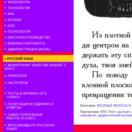
ФИЗКУЛЬТУРА
ТЕХНОЛОГИЯ
МХК
МУЗЫКА
ИЗО
ПСИХОЛОГИЯ
КЛАССНОЕ РУКОВОДСТВО
ВНЕКЛАССНАЯ РАБОТА
АДМИНИСТРАЦИЯ ШКОЛЫ
»
РУССКИЙ ЯЗЫК
МОНИТОРИНГ КАЧЕСТВА ЗНАНИЙ. 5
КЛАСС
ОРФОЭПИЯ
ЧАСТИ РЕЧИ
ТЕСТЫ В ФОРМАТЕ ОГЭ.
5 КЛАСС
ПУНКТУАЦИЯ В ЗАДАНИЯХ И
Категория
:
ВЕСЕЛЫЕ ФОКУСЫ И
ОТВЕТАХ
Просмотров
:
879
|
Теги
:
научная 
САМОСТОЯТЕЛЬНЫЕ
самоделки
,
дидактический матери
РАБОТЫ.10 КЛАСС
КРОССВОРДЫ ПО РУССКОМУ
ЯЗЫКУ