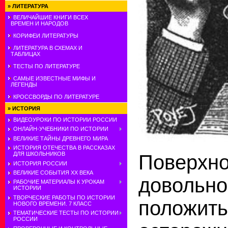
»
ЛИТЕРАТУРА
ВЕЛИЧАЙШИЕ КНИГИ ВСЕХ
ВРЕМЕН И НАРОДОВ
КОРИФЕИ ЛИТЕРАТУРЫ
ЛИТЕРАТУРА В СХЕМАХ И
ТАБЛИЦАХ
ТЕСТЫ ПО ЛИТЕРАТУРЕ
САМЫЕ ИЗВЕСТНЫЕ МИФЫ И
ЛЕГЕНДЫ
КРОССВОРДЫ ПО ЛИТЕРАТУРЕ
»
ИСТОРИЯ
ВИДЕОУРОКИ ПО ИСТОРИИ РОССИИ
ОНЛАЙН-УЧЕБНИКИ ПО ИСТОРИИ
ВЕЛИКИЕ ТАЙНЫ ДРЕВНЕГО МИРА
ИСТОРИЯ ОТЕЧЕСТВА В РАССКАЗАХ
ДЛЯ ШКОЛЬНИКОВ
Поверхн
ИСТОРИЯ РОССИИ
ВЕЛИКИЕ СОБЫТИЯ ХХ ВЕКА
доволь
РАБОЧИЕ МАТЕРИАЛЫ К УРОКАМ
ИСТОРИИ
ТВОРЧЕСКИЕ РАБОТЫ ПО ИСТОРИИ
положить
НОВОГО ВРЕМЕНИ. 7 КЛАСС
ТЕМАТИЧЕСКИЕ ТЕСТЫ ПО ИСТОРИИ
РОССИИ