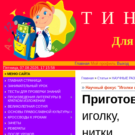
Т И 
Для 
Главная
Мой профиль
Выход
В
Пятница, 07.08.2026, 17:15:58
»
МЕНЮ САЙТА
Главная
»
Статьи
»
НАУЧНЫЕ РА
ГЛАВНАЯ СТРАНИЦА
ЗАНИМАТЕЛЬНЫЙ УРОК
Научный фокус "Иголки 
ТЕСТЫ ДЛЯ ПРОВЕРКИ ЗНАНИЙ
Пригото
ПРОИЗВЕДЕНИЯ ЛИТЕРАТУРЫ В
КРАТКОМ ИЗЛОЖЕНИИ
ВЕЛИКОЛЕПНАЯ СОТНЯ
иголку,
ОСНОВЫ ПРАВОСЛАВНОЙ КУЛЬТУРЫ
КРОССВОДЫ К УРОКАМ
ЗАЧЕТЫ
нитки,
РЕФЕРАТЫ
ПОСЛЕ УРОКОВ