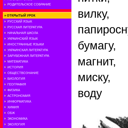
РОДИТЕЛЬСКОЕ СОБРАНИЕ
вилку,
»
ОТКРЫТЫЙ УРОК
РУССКИЙ ЯЗЫК
папирос
РУССКАЯ ЛИТЕРАТУРА
НАЧАЛЬНАЯ ШКОЛА
УКРАИНСКИЙ ЯЗЫК
бумагу,
ИНОСТРАННЫЕ ЯЗЫКИ
УКРАИНСКАЯ ЛИТЕРАТУРА
ЗАРУБЕЖНАЯ ЛИТЕРАТУРА
магнит,
МАТЕМАТИКА
ИСТОРИЯ
миску,
ОБЩЕСТВОЗНАНИЕ
БИОЛОГИЯ
ГЕОГРАФИЯ
воду
ФИЗИКА
АСТРОНОМИЯ
ИНФОРМАТИКА
ХИМИЯ
ОБЖ
ЭКОНОМИКА
ЭКОЛОГИЯ