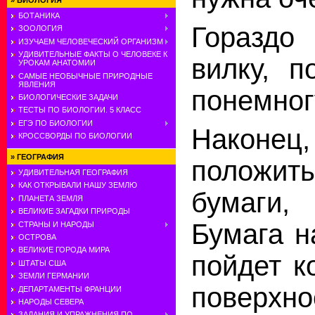
»
БИОЛОГИЯ
БОТАНИКА
Гораздо
ЗООЛОГИЯ
ИЗУЧАЕМ ЧЕЛОВЕЧЕСКИЙ ОРГАНИЗМ
УДИВИТЕЛЬНЫЕ ФАКТЫ О ЧЕЛОВЕКЕ К
вилку, п
УРОКАМ АНАТОМИИ
САМЫЕ НЕОБЫЧНЫЕ ПРИРОДНЫЕ
ЯВЛЕНИЯ
понемног
БИОЛОГИЧЕСКИЕ ЗАДАЧИ
ТЕСТЫ ПО БИОЛОГИИ. 5 КЛАСС
ЕГЭ ПО БИОЛОГИИ
Наконе
КРОССВОРДЫ ПО БИОЛОГИИ
»
ГЕОГРАФИЯ
положит
УДИВИТЕЛЬНАЯ ГЕОГРАФИЯ
КАК ОТКРЫВАЛИ НАШУ ЗЕМЛЮ
бумаги,
ПЛАНЕТА ЗЕМЛЯ
ВЕЛИКИЕ ЗАГАДКИ ПРИРОДЫ
Бумага н
СТРАНЫ И НАРОДЫ
ОСТРОВА
ВЕЛИКИЕ ГОРОДА МИРА
пойдет к
ШТАТЫ США
ЗЕМЛИ ГЕРМАНИИ
поверхно
ДЕПАРТАМЕНТЫ ФРАНЦИИ
НАРОДЫ СЕВЕРА
ЗАДАНИЯ И УПРАЖНЕНИЯ ПО