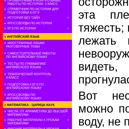
осторожн
ПРОВЕРОЧНЫЕ И КОНТРОЛЬНЫЕ
РАБОТЫ ПО ИСТОРИИ. 9 КЛАСС
СПРАВОЧНИК ПО ИСТОРИИ ДЛЯ
эта пл
ПОДГОТОВКИ К ОГЭ
ИСТОРИЯ БЕЗ ТАЙН
КРОССВОРДЫ ПО ИСТОРИИ
тяжесть;
ЕГЭ ПО ИСТОРИИ
лежать 
»
АНГЛИЙСКИЙ ЯЗЫК
ИНОСТРАННЫЕ ЯЗЫКИ.
РАЗГОВОРНЫЕ ТЕМЫ
невоору
САМОСТОЯТЕЛЬНЫЕ РАБОТЫ
ПО АНГЛИЙСКОМУ ЯЗЫКУ
видеть,
ТЕСТЫ ПО ГРАММАТИКЕ
АНГЛИЙСКОГО ЯЗЫКА
ТЕМАТИЧЕСКИЙ КОНТРОЛЬ.
прогнула
9 КЛАСС
ПОДГОТОВКА К ЕГЭ ПО
АНГЛИЙСКОМУ ЯЗЫКУ
Вот нес
КРОССВОРДЫ ПО
АНГЛИЙСКОМУ ЯЗЫКУ
можно по
»
МАТЕМАТИКА - ЦАРИЦА НАУК
ЧИСЛА: ОТ АРИФМЕТИКИ ДО ВЫСШЕЙ
МАТЕМАТИКИ
воду, не
РАБОЧИЕ МАТЕРИАЛЫ К УРОКАМ
МАТЕМАТИКИ
РАБОЧИЕ МАТЕРИАЛЫ К УРОКАМ