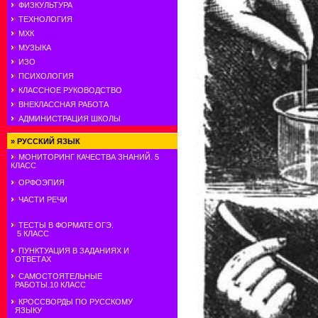
ФИЗКУЛЬТУРА
ТЕХНОЛОГИЯ
МХК
МУЗЫКА
ИЗО
ПСИХОЛОГИЯ
КЛАССНОЕ РУКОВОДСТВО
ВНЕКЛАССНАЯ РАБОТА
АДМИНИСТРАЦИЯ ШКОЛЫ
»
РУССКИЙ ЯЗЫК
МОНИТОРИНГ КАЧЕСТВА ЗНАНИЙ. 5
КЛАСС
ОРФОЭПИЯ
ЧАСТИ РЕЧИ
ТЕСТЫ В ФОРМАТЕ ОГЭ.
5 КЛАСС
ПУНКТУАЦИЯ В ЗАДАНИЯХ И
ОТВЕТАХ
САМОСТОЯТЕЛЬНЫЕ
РАБОТЫ.10 КЛАСС
КРОССВОРДЫ ПО РУССКОМУ
ЯЗЫКУ