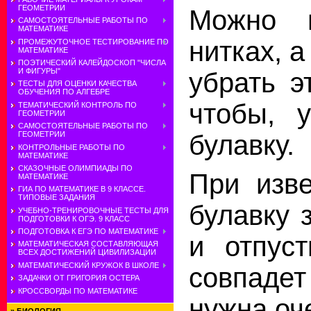
ГЕОМЕТРИИ
Можно п
САМОСТОЯТЕЛЬНЫЕ РАБОТЫ ПО
МАТЕМАТИКЕ
нитках, а
ПРОМЕЖУТОЧНОЕ ТЕСТИРОВАНИЕ ПО
МАТЕМАТИКЕ
ПОЭТИЧЕСКИЙ КАЛЕЙДОСКОП "ЧИСЛА
И ФИГУРЫ"
убрать э
ТЕСТЫ ДЛЯ ОЦЕНКИ КАЧЕСТВА
ОБУЧЕНИЯ ПО АЛГЕБРЕ
чтобы, 
ТЕМАТИЧЕСКИЙ КОНТРОЛЬ ПО
ГЕОМЕТРИИ
САМОСТОЯТЕЛЬНЫЕ РАБОТЫ ПО
ГЕОМЕТРИИ
булавку.
КОНТРОЛЬНЫЕ РАБОТЫ ПО
МАТЕМАТИКЕ
СКАЗОЧНЫЕ ОЛИМПИАДЫ ПО
При изве
МАТЕМАТИКЕ
ГИА ПО МАТЕМАТИКЕ В 9 КЛАССЕ.
ТИПОВЫЕ ЗАДАНИЯ
булавку 
УЧЕБНО-ТРЕНИРОВОЧНЫЕ ТЕСТЫ ДЛЯ
ПОДГОТОВКИ К ОГЭ. 9 КЛАСС
ПОДГОТОВКА К ЕГЭ ПО МАТЕМАТИКЕ
и отпуст
МАТЕМАТИЧЕСКАЯ СОСТАВЛЯЮЩАЯ
ВСЕХ ДОСТИЖЕНИЙ ЦИВИЛИЗАЦИИ
МАТЕМАТИЧЕСКИЙ КРУЖОК В ШКОЛЕ
совпаде
ЗАДАЧКИ ОТ ГРИГОРИЯ ОСТЕРА
КРОССВОРДЫ ПО МАТЕМАТИКЕ
нужна оч