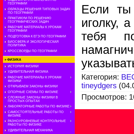
ГЕОГРАФИИ
Если ты
ОБРАЗЦЫ РЕШЕНИЯ ТИПОВЫХ ЗАДАЧ
ПО ГЕОГРАФИИ
иголку, 
ПРАКТИКУМ ПО РЕШЕНИЮ
ГЕОГРАФИЧЕСКИХ ЗАДАЧ
РАБОЧИЕ МАТЕРИАЛЫ К УРОКАМ
ГЕОГРАФИИ
тебя по
ПОДГОТОВКА К ЕГЭ ПО ГЕОГРАФИИ
БИОСФЕРА И ЭКОЛОГИЧЕСКАЯ
намагнич
ПОЛИТИКА
КРОССВОРДЫ ПО ГЕОГРАФИИ
указыват
»
ФИЗИКА
ИСТОРИЯ ФИЗИКИ
УДИВИТЕЛЬНАЯ ФИЗИКА
Категория
:
ВЕ
РАБОЧИЕ МАТЕРИАЛЫ К УРОКАМ
ФИЗИКИ
tineydgers
(04.
ОТКРЫВАЕМ ЗАКОНЫ ФИЗИКИ
ОПОРНЫЕ СХЕМЫ ПО ФИЗИКЕ
Просмотров
:
1
СЛОЖНЫЕ ЗАКОНЫ ФИЗИКИ В
ПРОСТЫХ ОПЫТАХ
ЛАБОРАТОРНЫЕ РАБОТЫ ПО ФИЗИКЕ
САМОСТОЯТЕЛЬНЫЕ РАБОТЫ ПО
ФИЗИКЕ
РАЗНОУРОВНЕВЫЕ КОНТРОЛЬНЫЕ
РАБОТЫ ПО ФИЗИКЕ
УДИВИТЕЛЬНАЯ МЕХАНИКА