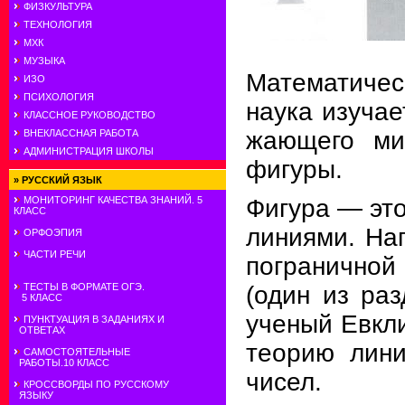
ФИЗКУЛЬТУРА
ТЕХНОЛОГИЯ
МХК
МУЗЫКА
Математичес
ИЗО
ПСИХОЛОГИЯ
наука изуча
КЛАССНОЕ РУКОВОДСТВО
жающего мир
ВНЕКЛАССНАЯ РАБОТА
АДМИНИСТРАЦИЯ ШКОЛЫ
фигуры.
»
РУССКИЙ ЯЗЫК
Фигура — это
МОНИТОРИНГ КАЧЕСТВА ЗНАНИЙ. 5
КЛАСС
линиями. Нап
ОРФОЭПИЯ
ЧАСТИ РЕЧИ
пограничной
(один из раз
ТЕСТЫ В ФОРМАТЕ ОГЭ.
5 КЛАСС
ученый Евкли
ПУНКТУАЦИЯ В ЗАДАНИЯХ И
ОТВЕТАХ
теорию лини
САМОСТОЯТЕЛЬНЫЕ
РАБОТЫ.10 КЛАСС
чисел.
КРОССВОРДЫ ПО РУССКОМУ
ЯЗЫКУ