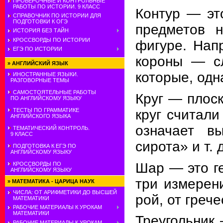
ПРОВЕРОЧНЫЕ И КОНТРОЛЬНЫЕ
РАБОТЫ ПО ИСТОРИИ. 9 КЛАСС
Контур — эт
СПРАВОЧНИК ПО ИСТОРИИ ДЛЯ
ПОДГОТОВКИ К ОГЭ
предметов н
ИСТОРИЯ БЕЗ ТАЙН
КРОССВОРДЫ ПО ИСТОРИИ
фигуре. Нап
ЕГЭ ПО ИСТОРИИ
короны — сл
»
АНГЛИЙСКИЙ ЯЗЫК
которые, одн
ИНОСТРАННЫЕ ЯЗЫКИ.
РАЗГОВОРНЫЕ ТЕМЫ
САМОСТОЯТЕЛЬНЫЕ РАБОТЫ
Круг — плоск
ПО АНГЛИЙСКОМУ ЯЗЫКУ
круг считали
ТЕСТЫ ПО ГРАММАТИКЕ
АНГЛИЙСКОГО ЯЗЫКА
означает вы
ТЕМАТИЧЕСКИЙ КОНТРОЛЬ.
9 КЛАСС
сирота» и т. д
ПОДГОТОВКА К ЕГЭ ПО
АНГЛИЙСКОМУ ЯЗЫКУ
Шар — это ге
КРОССВОРДЫ ПО
АНГЛИЙСКОМУ ЯЗЫКУ
три измерен
»
МАТЕМАТИКА - ЦАРИЦА НАУК
ЧИСЛА: ОТ АРИФМЕТИКИ ДО ВЫСШЕЙ
рой, от греч
МАТЕМАТИКИ
РАБОЧИЕ МАТЕРИАЛЫ К УРОКАМ
МАТЕМАТИКИ
Треугольник 
РАБОЧИЕ МАТЕРИАЛЫ К УРОКАМ