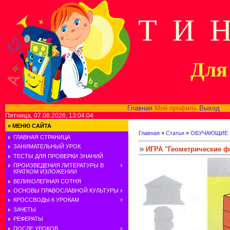
Т И 
Для 
Главная
Мой профиль
Выход
В
Пятница, 07.08.2026, 13:04:04
»
МЕНЮ САЙТА
Главная
»
Статьи
»
ОБУЧАЮЩИЕ 
ГЛАВНАЯ СТРАНИЦА
ЗАНИМАТЕЛЬНЫЙ УРОК
ИГРА "Геометрические ф
ТЕСТЫ ДЛЯ ПРОВЕРКИ ЗНАНИЙ
ПРОИЗВЕДЕНИЯ ЛИТЕРАТУРЫ В
КРАТКОМ ИЗЛОЖЕНИИ
ВЕЛИКОЛЕПНАЯ СОТНЯ
ОСНОВЫ ПРАВОСЛАВНОЙ КУЛЬТУРЫ
КРОССВОДЫ К УРОКАМ
ЗАЧЕТЫ
РЕФЕРАТЫ
ПОСЛЕ УРОКОВ