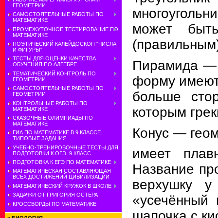
ГЕОМЕТРИИ
многоугольни
САМОСТОЯТЕЛЬНЫЕ РАБОТЫ ПО
МАТЕМАТИКЕ
может быть
ПРОМЕЖУТОЧНОЕ ТЕСТИРОВАНИЕ ПО
МАТЕМАТИКЕ
(правильным)
ПОЭТИЧЕСКИЙ КАЛЕЙДОСКОП "ЧИСЛА
И ФИГУРЫ"
ТЕСТЫ ДЛЯ ОЦЕНКИ КАЧЕСТВА
Пирамида — о
ОБУЧЕНИЯ ПО АЛГЕБРЕ
ТЕМАТИЧЕСКИЙ КОНТРОЛЬ ПО
форму имеют 
ГЕОМЕТРИИ
САМОСТОЯТЕЛЬНЫЕ РАБОТЫ ПО
больше стор
ГЕОМЕТРИИ
КОНТРОЛЬНЫЕ РАБОТЫ ПО
которым грек
МАТЕМАТИКЕ
СКАЗОЧНЫЕ ОЛИМПИАДЫ ПО
МАТЕМАТИКЕ
Конус — геом
ГИА ПО МАТЕМАТИКЕ В 9 КЛАССЕ.
ТИПОВЫЕ ЗАДАНИЯ
УЧЕБНО-ТРЕНИРОВОЧНЫЕ ТЕСТЫ ДЛЯ
имеет плав
ПОДГОТОВКИ К ОГЭ. 9 КЛАСС
ПОДГОТОВКА К ЕГЭ ПО МАТЕМАТИКЕ
Название пр
МАТЕМАТИЧЕСКАЯ СОСТАВЛЯЮЩАЯ
ВСЕХ ДОСТИЖЕНИЙ ЦИВИЛИЗАЦИИ
верхушку у
МАТЕМАТИЧЕСКИЙ КРУЖОК В ШКОЛЕ
ЗАДАЧКИ ОТ ГРИГОРИЯ ОСТЕРА
«усечённый 
КРОССВОРДЫ ПО МАТЕМАТИКЕ
шапочка с ки