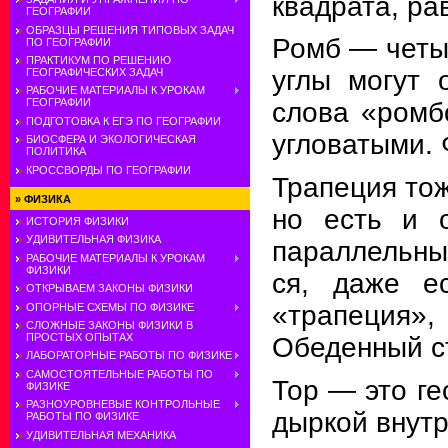
квадрата, ра
ГЕОГРАФИИ
ОБРАЗЦЫ РЕШЕНИЯ ТИПОВЫХ ЗАДАЧ
Ромб — четыр
ПО ГЕОГРАФИИ
ПРАКТИКУМ ПО РЕШЕНИЮ
углы могут 
ГЕОГРАФИЧЕСКИХ ЗАДАЧ
РАБОЧИЕ МАТЕРИАЛЫ К УРОКАМ
ГЕОГРАФИИ
слова «ромб
ПОДГОТОВКА К ЕГЭ ПО ГЕОГРАФИИ
угло­ватыми.
БИОСФЕРА И ЭКОЛОГИЧЕСКАЯ
ПОЛИТИКА
КРОССВОРДЫ ПО ГЕОГРАФИИ
Трапеция тож
»
ФИЗИКА
но есть и о
ИСТОРИЯ ФИЗИКИ
УДИВИТЕЛЬНАЯ ФИЗИКА
параллельны.
РАБОЧИЕ МАТЕРИАЛЫ К УРОКАМ
ФИЗИКИ
ся, даже е
ОТКРЫВАЕМ ЗАКОНЫ ФИЗИКИ
«трапеция», 
ОПОРНЫЕ СХЕМЫ ПО ФИЗИКЕ
СЛОЖНЫЕ ЗАКОНЫ ФИЗИКИ В
ПРОСТЫХ ОПЫТАХ
Обеденный ст
ЛАБОРАТОРНЫЕ РАБОТЫ ПО ФИЗИКЕ
САМОСТОЯТЕЛЬНЫЕ РАБОТЫ ПО
Тор — это ге
ФИЗИКЕ
РАЗНОУРОВНЕВЫЕ КОНТРОЛЬНЫЕ
дыркой внутр
РАБОТЫ ПО ФИЗИКЕ
УДИВИТЕЛЬНАЯ МЕХАНИКА