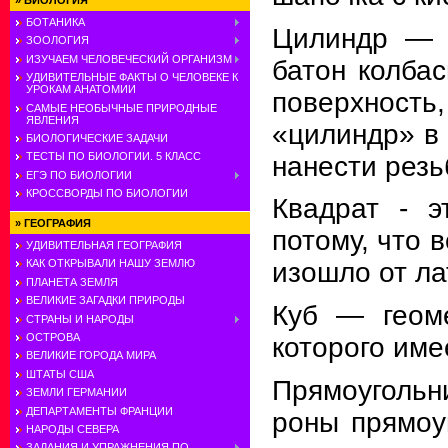
»
БИОЛОГИЯ
БОТАНИКА
Цилиндр — г
ЗООЛОГИЯ
ИЗУЧАЕМ ЧЕЛОВЕЧЕСКИЙ ОРГАНИЗМ
батон колбас
УДИВИТЕЛЬНЫЕ ФАКТЫ О ЧЕЛОВЕКЕ К
УРОКАМ АНАТОМИИ
поверхность,
САМЫЕ НЕОБЫЧНЫЕ ПРИРОДНЫЕ
ЯВЛЕНИЯ
«ци­линдр» в
БИОЛОГИЧЕСКИЕ ЗАДАЧИ
ТЕСТЫ ПО БИОЛОГИИ. 5 КЛАСС
на­нести резь
ЕГЭ ПО БИОЛОГИИ
КРОССВОРДЫ ПО БИОЛОГИИ
Квадрат
-
эт
»
ГЕОГРАФИЯ
потому, что 
УДИВИТЕЛЬНАЯ ГЕОГРАФИЯ
КАК ОТКРЫВАЛИ НАШУ ЗЕМЛЮ
изошло от ла
ПЛАНЕТА ЗЕМЛЯ
ВЕЛИКИЕ ЗАГАДКИ ПРИРОДЫ
Куб — геоме
СТРАНЫ И НАРОДЫ
ОСТРОВА
которого име
ВЕЛИКИЕ ГОРОДА МИРА
ШТАТЫ США
Прямоугольн
ЗЕМЛИ ГЕРМАНИИ
ДЕПАРТАМЕНТЫ ФРАНЦИИ
роны прямоуг
НАРОДЫ СЕВЕРА
ЗАДАНИЯ И УПРАЖНЕНИЯ ПО