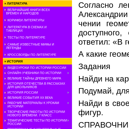
Согласно ле
»
ЛИТЕРАТУРА
ВЕЛИЧАЙШИЕ КНИГИ ВСЕХ
Александрии 
ВРЕМЕН И НАРОДОВ
КОРИФЕИ ЛИТЕРАТУРЫ
чении геоме
ЛИТЕРАТУРА В СХЕМАХ И
доступно­го
ТАБЛИЦАХ
ТЕСТЫ ПО ЛИТЕРАТУРЕ
ответил: «В г
САМЫЕ ИЗВЕСТНЫЕ МИФЫ И
ЛЕГЕНДЫ
А какие геом
КРОССВОРДЫ ПО ЛИТЕРАТУРЕ
»
ИСТОРИЯ
Задания
ВИДЕОУРОКИ ПО ИСТОРИИ РОССИИ
ОНЛАЙН-УЧЕБНИКИ ПО ИСТОРИИ
Найди на кар
ВЕЛИКИЕ ТАЙНЫ ДРЕВНЕГО МИРА
ИСТОРИЯ ОТЕЧЕСТВА В РАССКАЗАХ
ДЛЯ ШКОЛЬНИКОВ
Подумай, для
ИСТОРИЯ РОССИИ
ВЕЛИКИЕ СОБЫТИЯ ХХ ВЕКА
Найди в сво
РАБОЧИЕ МАТЕРИАЛЫ К УРОКАМ
ИСТОРИИ
фигур.
ТВОРЧЕСКИЕ РАБОТЫ ПО ИСТОРИИ
НОВОГО ВРЕМЕНИ. 7 КЛАСС
ТЕМАТИЧЕСКИЕ ТЕСТЫ ПО ИСТОРИИ
СПРАВОЧНИ
РОССИИ