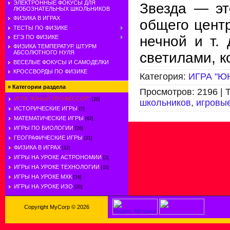
ЭЛЕКТРОННЫЕ ФОКУСЫ ДЛЯ
Звезда — эт
ЛЮБОЗНАТЕЛЬНЫХ ШКОЛЬНИКОВ
ФИЗИКА В ИГРАХ
общего центр
ТЕСТЫ ПО ФИЗИКЕ
нечной и т.
ЕГЭ ПО ФИЗИКЕ
ФИЗИКА ТЕМПЕРАТУР. ШТУРМ
АБСОЛЮТНОГО НУЛЯ
свети­лами, 
ВЕСЕЛЫЕ ФОКУСЫ И САМОДЕЛКИ
КРОССВОРДЫ ПО ФИЗИКЕ
Категория
:
ИГРА "
»
Категории раздела
Просмотров
:
2196
|
ИГРА "ЮНЫЙ ПРОФЕССОР"
[20]
школьников
,
игровы
ИСТОРИЧЕСКИЕ ИГРЫ
[7]
МАТЕМАТИЧЕСКИЕ ИГРЫ
[62]
ИГРЫ ПО БИОЛОГИИ
[26]
ГЕОГРАФИЧЕСКИЕ ИГРЫ
[21]
ФИЗИКА В ИГРАХ
[12]
ИГРЫ НА УРОКЕ АСТРОНОМИИ
[2]
ИГРЫ НА УРОКЕ ТЕХНОЛОГИИ
[11]
ИГРЫ НА УРОКЕ МХК
[16]
ИГРЫ НА УРОКЕ ИЗО
[20]
Copyright MyCorp © 2026