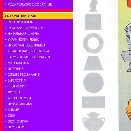
РОДИТЕЛЬСКОЕ СОБРАНИЕ
»
ОТКРЫТЫЙ УРОК
РУССКИЙ ЯЗЫК
РУССКАЯ ЛИТЕРАТУРА
НАЧАЛЬНАЯ ШКОЛА
УКРАИНСКИЙ ЯЗЫК
ИНОСТРАННЫЕ ЯЗЫКИ
УКРАИНСКАЯ ЛИТЕРАТУРА
ЗАРУБЕЖНАЯ ЛИТЕРАТУРА
МАТЕМАТИКА
ИСТОРИЯ
ОБЩЕСТВОЗНАНИЕ
БИОЛОГИЯ
ГЕОГРАФИЯ
ФИЗИКА
АСТРОНОМИЯ
ИНФОРМАТИКА
ХИМИЯ
ОБЖ
ЭКОНОМИКА
ЭКОЛОГИЯ