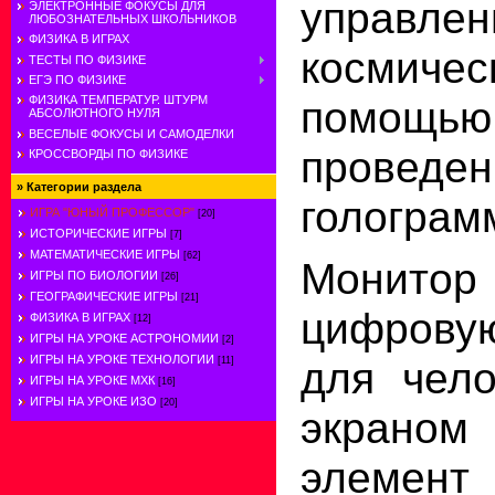
управл
ЭЛЕКТРОННЫЕ ФОКУСЫ ДЛЯ
ЛЮБОЗНАТЕЛЬНЫХ ШКОЛЬНИКОВ
ФИЗИКА В ИГРАХ
космичес
ТЕСТЫ ПО ФИЗИКЕ
ЕГЭ ПО ФИЗИКЕ
помощью
ФИЗИКА ТЕМПЕРАТУР. ШТУРМ
АБСОЛЮТНОГО НУЛЯ
ВЕСЕЛЫЕ ФОКУСЫ И САМОДЕЛКИ
проведе
КРОССВОРДЫ ПО ФИЗИКЕ
»
Категории раздела
голограм
ИГРА "ЮНЫЙ ПРОФЕССОР"
[20]
ИСТОРИЧЕСКИЕ ИГРЫ
[7]
МАТЕМАТИЧЕСКИЕ ИГРЫ
[62]
Монитор
ИГРЫ ПО БИОЛОГИИ
[26]
ГЕОГРАФИЧЕСКИЕ ИГРЫ
[21]
цифровую
ФИЗИКА В ИГРАХ
[12]
ИГРЫ НА УРОКЕ АСТРОНОМИИ
[2]
ИГРЫ НА УРОКЕ ТЕХНОЛОГИИ
для чело
[11]
ИГРЫ НА УРОКЕ МХК
[16]
ИГРЫ НА УРОКЕ ИЗО
[20]
экраном
элемент 