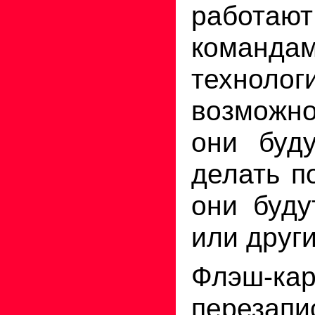
работаю
команда
технолог
возможно
они буду
делать п
они буду
или друг
Флэш-кар
перезап