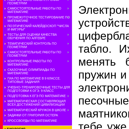
ГЕОМЕТРИИ
Электр
САМОСТОЯТЕЛЬНЫЕ РАБОТЫ ПО
МАТЕМАТИКЕ
ПРОМЕЖУТОЧНОЕ ТЕСТИРОВАНИЕ ПО
устройс
МАТЕМАТИКЕ
ПОЭТИЧЕСКИЙ КАЛЕЙДОСКОП "ЧИСЛА
И ФИГУРЫ"
цифербл
ТЕСТЫ ДЛЯ ОЦЕНКИ КАЧЕСТВА
ОБУЧЕНИЯ ПО АЛГЕБРЕ
ТЕМАТИЧЕСКИЙ КОНТРОЛЬ ПО
табло. И
ГЕОМЕТРИИ
САМОСТОЯТЕЛЬНЫЕ РАБОТЫ ПО
ГЕОМЕТРИИ
менять 
КОНТРОЛЬНЫЕ РАБОТЫ ПО
МАТЕМАТИКЕ
СКАЗОЧНЫЕ ОЛИМПИАДЫ ПО
пружин и
МАТЕМАТИКЕ
ГИА ПО МАТЕМАТИКЕ В 9 КЛАССЕ.
ТИПОВЫЕ ЗАДАНИЯ
электро
УЧЕБНО-ТРЕНИРОВОЧНЫЕ ТЕСТЫ ДЛЯ
ПОДГОТОВКИ К ОГЭ. 9 КЛАСС
песочн
ПОДГОТОВКА К ЕГЭ ПО МАТЕМАТИКЕ
МАТЕМАТИЧЕСКАЯ СОСТАВЛЯЮЩАЯ
ВСЕХ ДОСТИЖЕНИЙ ЦИВИЛИЗАЦИИ
маятнико
МАТЕМАТИЧЕСКИЙ КРУЖОК В ШКОЛЕ
ЗАДАЧКИ ОТ ГРИГОРИЯ ОСТЕРА
КРОССВОРДЫ ПО МАТЕМАТИКЕ
тебе уже