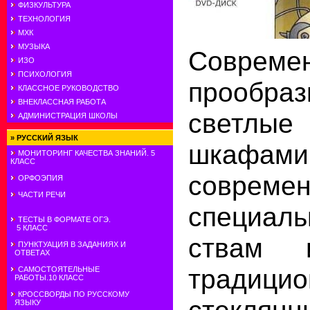
ФИЗКУЛЬТУРА
ТЕХНОЛОГИЯ
МХК
МУЗЫКА
Совреме
ИЗО
ПСИХОЛОГИЯ
прообраз
КЛАССНОЕ РУКОВОДСТВО
ВНЕКЛАССНАЯ РАБОТА
светлые
АДМИНИСТРАЦИЯ ШКОЛЫ
»
РУССКИЙ ЯЗЫК
шкафами
МОНИТОРИНГ КАЧЕСТВА ЗНАНИЙ. 5
КЛАСС
совреме
ОРФОЭПИЯ
ЧАСТИ РЕЧИ
специал
ТЕСТЫ В ФОРМАТЕ ОГЭ.
5 КЛАСС
ствам 
ПУНКТУАЦИЯ В ЗАДАНИЯХ И
ОТВЕТАХ
традицио
САМОСТОЯТЕЛЬНЫЕ
РАБОТЫ.10 КЛАСС
КРОССВОРДЫ ПО РУССКОМУ
ЯЗЫКУ