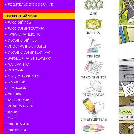
РОДИТЕЛЬСКОЕ СОБРАНИЕ
»
ОТКРЫТЫЙ УРОК
РУССКИЙ ЯЗЫК
РУССКАЯ ЛИТЕРАТУРА
НАЧАЛЬНАЯ ШКОЛА
УКРАИНСКИЙ ЯЗЫК
ИНОСТРАННЫЕ ЯЗЫКИ
УКРАИНСКАЯ ЛИТЕРАТУРА
ЗАРУБЕЖНАЯ ЛИТЕРАТУРА
МАТЕМАТИКА
ИСТОРИЯ
ОБЩЕСТВОЗНАНИЕ
БИОЛОГИЯ
ГЕОГРАФИЯ
ФИЗИКА
АСТРОНОМИЯ
ИНФОРМАТИКА
ХИМИЯ
ОБЖ
ЭКОНОМИКА
ЭКОЛОГИЯ