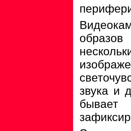
перифери
Видеокам
образов
несколь
изображ
светочув
звука и 
бывает 
зафиксир