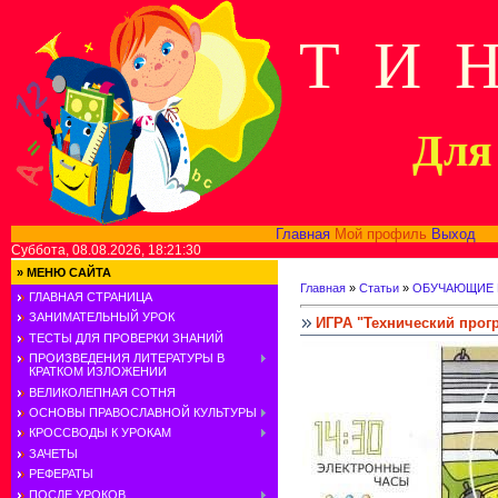
Т И 
Для 
Главная
Мой профиль
Выход
В
Суббота, 08.08.2026, 18:21:30
»
МЕНЮ САЙТА
Главная
»
Статьи
»
ОБУЧАЮЩИЕ 
ГЛАВНАЯ СТРАНИЦА
ЗАНИМАТЕЛЬНЫЙ УРОК
ИГРА "Технический прогр
ТЕСТЫ ДЛЯ ПРОВЕРКИ ЗНАНИЙ
ПРОИЗВЕДЕНИЯ ЛИТЕРАТУРЫ В
КРАТКОМ ИЗЛОЖЕНИИ
ВЕЛИКОЛЕПНАЯ СОТНЯ
ОСНОВЫ ПРАВОСЛАВНОЙ КУЛЬТУРЫ
КРОССВОДЫ К УРОКАМ
ЗАЧЕТЫ
РЕФЕРАТЫ
ПОСЛЕ УРОКОВ