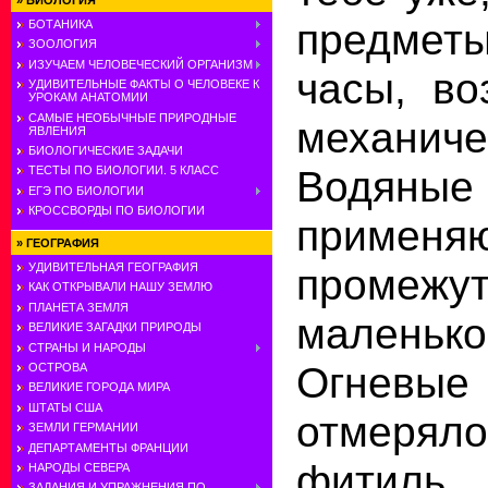
»
БИОЛОГИЯ
предметы
БОТАНИКА
ЗООЛОГИЯ
ИЗУЧАЕМ ЧЕЛОВЕЧЕСКИЙ ОРГАНИЗМ
часы, во
УДИВИТЕЛЬНЫЕ ФАКТЫ О ЧЕЛОВЕКЕ К
УРОКАМ АНАТОМИИ
САМЫЕ НЕОБЫЧНЫЕ ПРИРОДНЫЕ
механич
ЯВЛЕНИЯ
БИОЛОГИЧЕСКИЕ ЗАДАЧИ
Водяны
ТЕСТЫ ПО БИОЛОГИИ. 5 КЛАСС
ЕГЭ ПО БИОЛОГИИ
КРОССВОРДЫ ПО БИОЛОГИИ
примен
»
ГЕОГРАФИЯ
промежут
УДИВИТЕЛЬНАЯ ГЕОГРАФИЯ
КАК ОТКРЫВАЛИ НАШУ ЗЕМЛЮ
ПЛАНЕТА ЗЕМЛЯ
маленьког
ВЕЛИКИЕ ЗАГАДКИ ПРИРОДЫ
СТРАНЫ И НАРОДЫ
Огневые
ОСТРОВА
ВЕЛИКИЕ ГОРОДА МИРА
ШТАТЫ США
отмеряло
ЗЕМЛИ ГЕРМАНИИ
ДЕПАРТАМЕНТЫ ФРАНЦИИ
фитиль.
НАРОДЫ СЕВЕРА
ЗАДАНИЯ И УПРАЖНЕНИЯ ПО