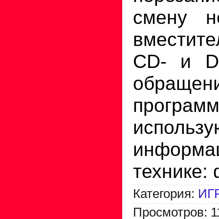
смену н
вместите
CD
-
и
D
обращени
программ
исполь­
информац
технике: 
Категория
:
ИГ
Просмотров
:
1