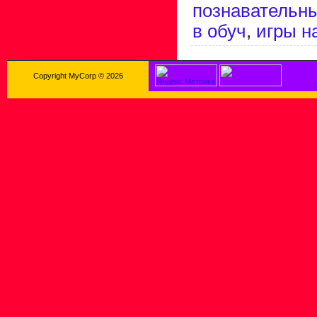
познавательн
в обуч
,
игры н
Copyright MyCorp © 2026