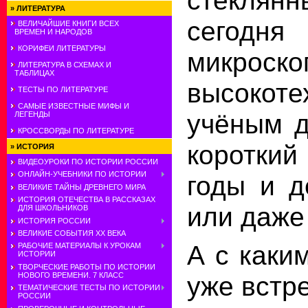
стеклян
»
ЛИТЕРАТУРА
се­годн
ВЕЛИЧАЙШИЕ КНИГИ ВСЕХ
ВРЕМЕН И НАРОДОВ
КОРИФЕИ ЛИТЕРАТУРЫ
микро
ЛИТЕРАТУРА В СХЕМАХ И
ТАБЛИЦАХ
высокоте
ТЕСТЫ ПО ЛИТЕРАТУРЕ
САМЫЕ ИЗВЕСТНЫЕ МИФЫ И
учёным д
ЛЕГЕНДЫ
КРОССВОРДЫ ПО ЛИТЕРАТУРЕ
короткий
»
ИСТОРИЯ
ВИДЕОУРОКИ ПО ИСТОРИИ РОССИИ
ОНЛАЙН-УЧЕБНИКИ ПО ИСТОРИИ
годы и д
ВЕЛИКИЕ ТАЙНЫ ДРЕВНЕГО МИРА
ИСТОРИЯ ОТЕЧЕСТВА В РАССКАЗАХ
или да­же
ДЛЯ ШКОЛЬНИКОВ
ИСТОРИЯ РОССИИ
ВЕЛИКИЕ СОБЫТИЯ ХХ ВЕКА
А с каки
РАБОЧИЕ МАТЕРИАЛЫ К УРОКАМ
ИСТОРИИ
ТВОРЧЕСКИЕ РАБОТЫ ПО ИСТОРИИ
НОВОГО ВРЕМЕНИ. 7 КЛАСС
уже встр
ТЕМАТИЧЕСКИЕ ТЕСТЫ ПО ИСТОРИИ
РОССИИ