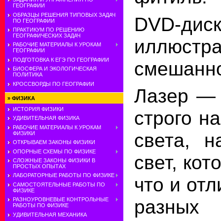
ГЕОГРАФИИ
ОБРАЗЦЫ РЕШЕНИЯ ТИПОВЫХ ЗАДАЧ
DVD
-дис
ПО ГЕОГРАФИИ
ПРАКТИКУМ ПО РЕШЕНИЮ
ГЕОГРАФИЧЕСКИХ ЗАДАЧ
иллюстра
РАБОЧИЕ МАТЕРИАЛЫ К УРОКАМ
ГЕОГРАФИИ
ПОДГОТОВКА К ЕГЭ ПО ГЕОГРАФИИ
смешанно
БИОСФЕРА И ЭКОЛОГИЧЕСКАЯ
ПОЛИТИКА
КРОССВОРДЫ ПО ГЕОГРАФИИ
Лазер — 
»
ФИЗИКА
ИСТОРИЯ ФИЗИКИ
строго н
УДИВИТЕЛЬНАЯ ФИЗИКА
РАБОЧИЕ МАТЕРИАЛЫ К УРОКАМ
света, 
ФИЗИКИ
ОТКРЫВАЕМ ЗАКОНЫ ФИЗИКИ
ОПОРНЫЕ СХЕМЫ ПО ФИЗИКЕ
свет, ко
СЛОЖНЫЕ ЗАКОНЫ ФИЗИКИ В
ПРОСТЫХ ОПЫТАХ
ЛАБОРАТОРНЫЕ РАБОТЫ ПО ФИЗИКЕ
что и от­
САМОСТОЯТЕЛЬНЫЕ РАБОТЫ ПО
ФИЗИКЕ
разных 
РАЗНОУРОВНЕВЫЕ КОНТРОЛЬНЫЕ
РАБОТЫ ПО ФИЗИКЕ
УДИВИТЕЛЬНАЯ МЕХАНИКА