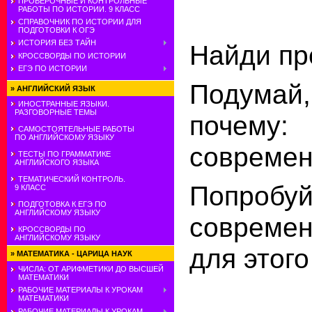
ПРОВЕРОЧНЫЕ И КОНТРОЛЬНЫЕ
РАБОТЫ ПО ИСТОРИИ. 9 КЛАСС
СПРАВОЧНИК ПО ИСТОРИИ ДЛЯ
ПОДГОТОВКИ К ОГЭ
ИСТОРИЯ БЕЗ ТАЙН
Найди пр
КРОССВОРДЫ ПО ИСТОРИИ
ЕГЭ ПО ИСТОРИИ
Подумай,
»
АНГЛИЙСКИЙ ЯЗЫК
ИНОСТРАННЫЕ ЯЗЫКИ.
РАЗГОВОРНЫЕ ТЕМЫ
почему:
САМОСТОЯТЕЛЬНЫЕ РАБОТЫ
ПО АНГЛИЙСКОМУ ЯЗЫКУ
современ
ТЕСТЫ ПО ГРАММАТИКЕ
АНГЛИЙСКОГО ЯЗЫКА
ТЕМАТИЧЕСКИЙ КОНТРОЛЬ.
Попроб
9 КЛАСС
ПОДГОТОВКА К ЕГЭ ПО
АНГЛИЙСКОМУ ЯЗЫКУ
современ
КРОССВОРДЫ ПО
АНГЛИЙСКОМУ ЯЗЫКУ
для этого
»
МАТЕМАТИКА - ЦАРИЦА НАУК
ЧИСЛА: ОТ АРИФМЕТИКИ ДО ВЫСШЕЙ
МАТЕМАТИКИ
РАБОЧИЕ МАТЕРИАЛЫ К УРОКАМ
МАТЕМАТИКИ
РАБОЧИЕ МАТЕРИАЛЫ К УРОКАМ