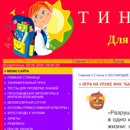
Т И 
Для 
Главная
Мой профиль
Выход
В
Воскресенье, 09.08.2026, 08:00:24
»
МЕНЮ САЙТА
Главная
»
Статьи
»
ОБУЧАЮЩИЕ 
ГЛАВНАЯ СТРАНИЦА
ЗАНИМАТЕЛЬНЫЙ УРОК
ИГРА НА УРОКЕ МХК "Б
ТЕСТЫ ДЛЯ ПРОВЕРКИ ЗНАНИЙ
ПРОИЗВЕДЕНИЯ ЛИТЕРАТУРЫ В
КРАТКОМ ИЗЛОЖЕНИИ
ВЕЛИКОЛЕПНАЯ СОТНЯ
ОСНОВЫ ПРАВОСЛАВНОЙ КУЛЬТУРЫ
КРОССВОДЫ К УРОКАМ
ЗАЧЕТЫ
РЕФЕРАТЫ
ПОСЛЕ УРОКОВ