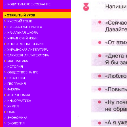
РОДИТЕЛЬСКОЕ СОБРАНИЕ
»
ОТКРЫТЫЙ УРОК
РУССКИЙ ЯЗЫК
РУССКАЯ ЛИТЕРАТУРА
НАЧАЛЬНАЯ ШКОЛА
УКРАИНСКИЙ ЯЗЫК
ИНОСТРАННЫЕ ЯЗЫКИ
УКРАИНСКАЯ ЛИТЕРАТУРА
ЗАРУБЕЖНАЯ ЛИТЕРАТУРА
МАТЕМАТИКА
ИСТОРИЯ
ОБЩЕСТВОЗНАНИЕ
БИОЛОГИЯ
ГЕОГРАФИЯ
ФИЗИКА
АСТРОНОМИЯ
ИНФОРМАТИКА
ХИМИЯ
ОБЖ
ЭКОНОМИКА
ЭКОЛОГИЯ