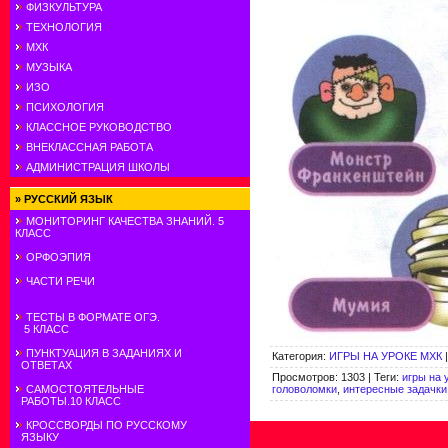
ФИЗКУЛЬТУРА
ТЕХНОЛОГИЯ
МХК
МУЗЫКА
ИЗО
ПСИХОЛОГИЯ
КЛАССНОЕ РУКОВОДСТВО
ВНЕКЛАССНАЯ РАБОТА
АДМИНИСТРАЦИЯ ШКОЛЫ
»
РУССКИЙ ЯЗЫК
МОНИТОРИНГ КАЧЕСТВА ЗНАНИЙ. 5
КЛАСС
ОРФОЭПИЯ
ЧАСТИ РЕЧИ
ТЕСТЫ В ФОРМАТЕ ОГЭ.
5 КЛАСС
ПУНКТУАЦИЯ В ЗАДАНИЯХ И
Категория
:
ИГРЫ НА УРОКЕ МХК
ОТВЕТАХ
Просмотров
:
1303
|
Теги
:
игры на 
головоломки
,
интересные задачки
САМОСТОЯТЕЛЬНЫЕ
РАБОТЫ.10 КЛАСС
КРОССВОРДЫ ПО РУССКОМУ
ЯЗЫКУ