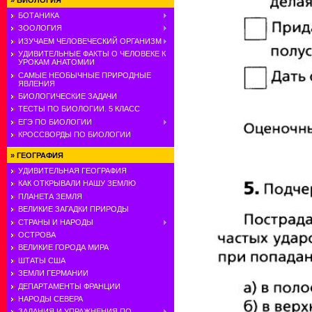
»
БИОЛОГИЯ
БОТАНИКА
ЗООЛОГИЯ
ИЗУЧАЕМ ЧЕЛОВЕЧЕСКИЙ ОРГАНИЗМ
УДИВИТЕЛЬНЫЕ ФАКТЫ О ЧЕЛОВЕКЕ К
УРОКАМ АНАТОМИИ
САМЫЕ НЕОБЫЧНЫЕ ПРИРОДНЫЕ
ЯВЛЕНИЯ
БИОЛОГИЧЕСКИЕ ЗАДАЧИ
ТЕСТЫ ПО БИОЛОГИИ. 5 КЛАСС
ЕГЭ ПО БИОЛОГИИ
КРОССВОРДЫ ПО БИОЛОГИИ
»
ГЕОГРАФИЯ
УДИВИТЕЛЬНАЯ ГЕОГРАФИЯ
КАК ОТКРЫВАЛИ НАШУ ЗЕМЛЮ
ПЛАНЕТА ЗЕМЛЯ
ВЕЛИКИЕ ЗАГАДКИ ПРИРОДЫ
СТРАНЫ И НАРОДЫ
ОСТРОВА
ВЕЛИКИЕ ГОРОДА МИРА
ШТАТЫ США
ЗЕМЛИ ГЕРМАНИИ
ДЕПАРТАМЕНТЫ ФРАНЦИИ
НАРОДЫ СЕВЕРА
ЗАДАНИЯ И УПРАЖНЕНИЯ ПО