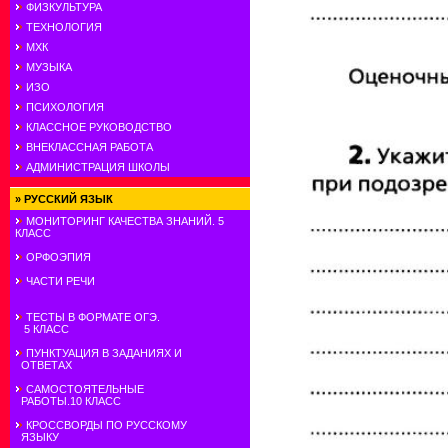
ФИЗКУЛЬТУРА
ТЕХНОЛОГИЯ
МХК
МУЗЫКА
ИЗО
ПСИХОЛОГИЯ
КЛАССНОЕ РУКОВОДСТВО
ВНЕКЛАССНАЯ РАБОТА
АДМИНИСТРАЦИЯ ШКОЛЫ
»
РУССКИЙ ЯЗЫК
МОНИТОРИНГ КАЧЕСТВА ЗНАНИЙ. 5
КЛАСС
ОРФОЭПИЯ
ЧАСТИ РЕЧИ
ТЕСТЫ В ФОРМАТЕ ОГЭ.
5 КЛАСС
ПУНКТУАЦИЯ В ЗАДАНИЯХ И
ОТВЕТАХ
САМОСТОЯТЕЛЬНЫЕ
РАБОТЫ.10 КЛАСС
КРОССВОРДЫ ПО РУССКОМУ
ЯЗЫКУ