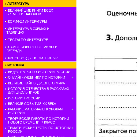
»
ЛИТЕРАТУРА
ВЕЛИЧАЙШИЕ КНИГИ ВСЕХ
ВРЕМЕН И НАРОДОВ
КОРИФЕИ ЛИТЕРАТУРЫ
ЛИТЕРАТУРА В СХЕМАХ И
ТАБЛИЦАХ
ТЕСТЫ ПО ЛИТЕРАТУРЕ
САМЫЕ ИЗВЕСТНЫЕ МИФЫ И
ЛЕГЕНДЫ
КРОССВОРДЫ ПО ЛИТЕРАТУРЕ
»
ИСТОРИЯ
ВИДЕОУРОКИ ПО ИСТОРИИ РОССИИ
ОНЛАЙН-УЧЕБНИКИ ПО ИСТОРИИ
ВЕЛИКИЕ ТАЙНЫ ДРЕВНЕГО МИРА
ИСТОРИЯ ОТЕЧЕСТВА В РАССКАЗАХ
ДЛЯ ШКОЛЬНИКОВ
ИСТОРИЯ РОССИИ
ВЕЛИКИЕ СОБЫТИЯ ХХ ВЕКА
РАБОЧИЕ МАТЕРИАЛЫ К УРОКАМ
ИСТОРИИ
ТВОРЧЕСКИЕ РАБОТЫ ПО ИСТОРИИ
НОВОГО ВРЕМЕНИ. 7 КЛАСС
ТЕМАТИЧЕСКИЕ ТЕСТЫ ПО ИСТОРИИ
РОССИИ