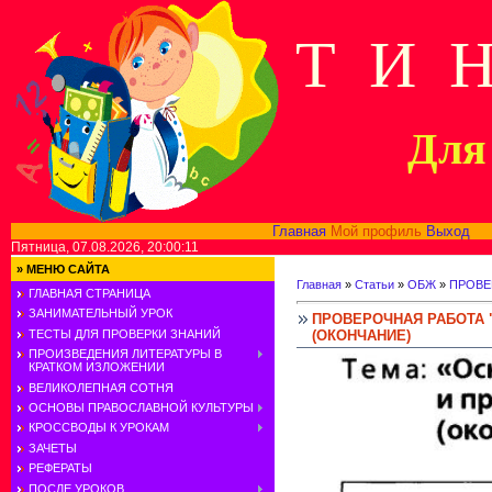
Т И 
Для 
Главная
Мой профиль
Выход
В
Пятница, 07.08.2026, 20:00:11
»
МЕНЮ САЙТА
Главная
»
Статьи
»
ОБЖ
»
ПРОВЕ
ГЛАВНАЯ СТРАНИЦА
ЗАНИМАТЕЛЬНЫЙ УРОК
ПРОВЕРОЧНАЯ РАБОТА 
(ОКОНЧАНИЕ)
ТЕСТЫ ДЛЯ ПРОВЕРКИ ЗНАНИЙ
ПРОИЗВЕДЕНИЯ ЛИТЕРАТУРЫ В
КРАТКОМ ИЗЛОЖЕНИИ
ВЕЛИКОЛЕПНАЯ СОТНЯ
ОСНОВЫ ПРАВОСЛАВНОЙ КУЛЬТУРЫ
КРОССВОДЫ К УРОКАМ
ЗАЧЕТЫ
РЕФЕРАТЫ
ПОСЛЕ УРОКОВ