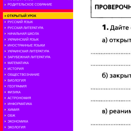
РОДИТЕЛЬСКОЕ СОБРАНИЕ
»
ОТКРЫТЫЙ УРОК
РУССКИЙ ЯЗЫК
РУССКАЯ ЛИТЕРАТУРА
НАЧАЛЬНАЯ ШКОЛА
УКРАИНСКИЙ ЯЗЫК
ИНОСТРАННЫЕ ЯЗЫКИ
УКРАИНСКАЯ ЛИТЕРАТУРА
ЗАРУБЕЖНАЯ ЛИТЕРАТУРА
МАТЕМАТИКА
ИСТОРИЯ
ОБЩЕСТВОЗНАНИЕ
БИОЛОГИЯ
ГЕОГРАФИЯ
ФИЗИКА
АСТРОНОМИЯ
ИНФОРМАТИКА
ХИМИЯ
ОБЖ
ЭКОНОМИКА
ЭКОЛОГИЯ