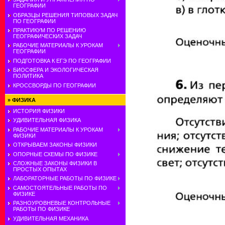
ГЕОГРАФИИ
ОБРАЗЦЫ РЕШЕНИЯ ТИПОВЫХ ЗАДАЧ
ПО ГЕОГРАФИИ
ПРАКТИКУМ ПО РЕШЕНИЮ
ГЕОГРАФИЧЕСКИХ ЗАДАЧ
РАБОЧИЕ МАТЕРИАЛЫ К УРОКАМ
ГЕОГРАФИИ
ПОДГОТОВКА К ЕГЭ ПО ГЕОГРАФИИ
БИОСФЕРА И ЭКОЛОГИЧЕСКАЯ
ПОЛИТИКА
КРОССВОРДЫ ПО ГЕОГРАФИИ
»
ФИЗИКА
ИСТОРИЯ ФИЗИКИ
УДИВИТЕЛЬНАЯ ФИЗИКА
РАБОЧИЕ МАТЕРИАЛЫ К УРОКАМ
ФИЗИКИ
ОТКРЫВАЕМ ЗАКОНЫ ФИЗИКИ
ОПОРНЫЕ СХЕМЫ ПО ФИЗИКЕ
СЛОЖНЫЕ ЗАКОНЫ ФИЗИКИ В
ПРОСТЫХ ОПЫТАХ
ЛАБОРАТОРНЫЕ РАБОТЫ ПО ФИЗИКЕ
САМОСТОЯТЕЛЬНЫЕ РАБОТЫ ПО
ФИЗИКЕ
РАЗНОУРОВНЕВЫЕ КОНТРОЛЬНЫЕ
РАБОТЫ ПО ФИЗИКЕ
УДИВИТЕЛЬНАЯ МЕХАНИКА