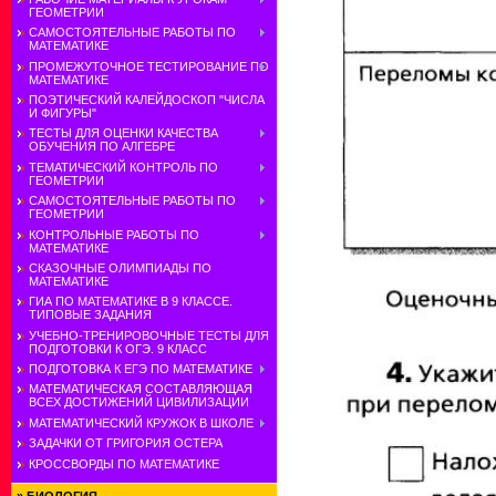
ГЕОМЕТРИИ
САМОСТОЯТЕЛЬНЫЕ РАБОТЫ ПО
МАТЕМАТИКЕ
ПРОМЕЖУТОЧНОЕ ТЕСТИРОВАНИЕ ПО
МАТЕМАТИКЕ
ПОЭТИЧЕСКИЙ КАЛЕЙДОСКОП "ЧИСЛА
И ФИГУРЫ"
ТЕСТЫ ДЛЯ ОЦЕНКИ КАЧЕСТВА
ОБУЧЕНИЯ ПО АЛГЕБРЕ
ТЕМАТИЧЕСКИЙ КОНТРОЛЬ ПО
ГЕОМЕТРИИ
САМОСТОЯТЕЛЬНЫЕ РАБОТЫ ПО
ГЕОМЕТРИИ
КОНТРОЛЬНЫЕ РАБОТЫ ПО
МАТЕМАТИКЕ
СКАЗОЧНЫЕ ОЛИМПИАДЫ ПО
МАТЕМАТИКЕ
ГИА ПО МАТЕМАТИКЕ В 9 КЛАССЕ.
ТИПОВЫЕ ЗАДАНИЯ
УЧЕБНО-ТРЕНИРОВОЧНЫЕ ТЕСТЫ ДЛЯ
ПОДГОТОВКИ К ОГЭ. 9 КЛАСС
ПОДГОТОВКА К ЕГЭ ПО МАТЕМАТИКЕ
МАТЕМАТИЧЕСКАЯ СОСТАВЛЯЮЩАЯ
ВСЕХ ДОСТИЖЕНИЙ ЦИВИЛИЗАЦИИ
МАТЕМАТИЧЕСКИЙ КРУЖОК В ШКОЛЕ
ЗАДАЧКИ ОТ ГРИГОРИЯ ОСТЕРА
КРОССВОРДЫ ПО МАТЕМАТИКЕ