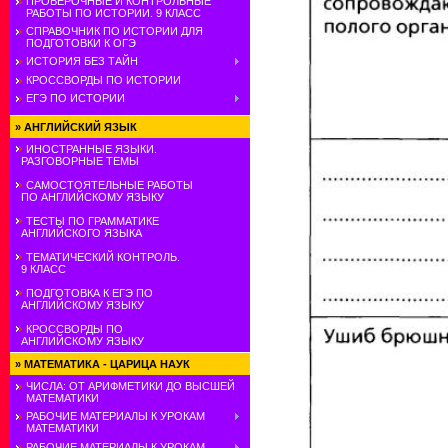
ПРОВЕРОЧНЫЕ И КОНТРОЛЬНЫЕ
РАБОТЫ ПО ИСТОРИИ. 9 КЛАСС
СПРАВОЧНИК ПО ИСТОРИИ ДЛЯ
ПОДГОТОВКИ К ОГЭ
ИСТОРИЯ БЕЗ ТАЙН
КРОССВОРДЫ ПО ИСТОРИИ
ЕГЭ ПО ИСТОРИИ
»
АНГЛИЙСКИЙ ЯЗЫК
ИНОСТРАННЫЕ ЯЗЫКИ.
РАЗГОВОРНЫЕ ТЕМЫ
САМОСТОЯТЕЛЬНЫЕ РАБОТЫ
ПО АНГЛИЙСКОМУ ЯЗЫКУ
ТЕСТЫ ПО ГРАММАТИКЕ
АНГЛИЙСКОГО ЯЗЫКА
ТЕМАТИЧЕСКИЙ КОНТРОЛЬ.
9 КЛАСС
ПОДГОТОВКА К ЕГЭ ПО
АНГЛИЙСКОМУ ЯЗЫКУ
КРОССВОРДЫ ПО
АНГЛИЙСКОМУ ЯЗЫКУ
»
МАТЕМАТИКА - ЦАРИЦА НАУК
ЧИСЛА: ОТ АРИФМЕТИКИ ДО ВЫСШЕЙ
МАТЕМАТИКИ
РАБОЧИЕ МАТЕРИАЛЫ К УРОКАМ
МАТЕМАТИКИ
РАБОЧИЕ МАТЕРИАЛЫ К УРОКАМ