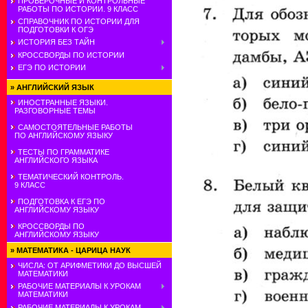
ПРОВЕРОЧНЫЕ И КОНТРОЛЬНЫЕ
РАБОТЫ ПО ИСТОРИИ. 9 КЛАСС
СПРАВОЧНИК ПО ИСТОРИИ ДЛЯ
ПОДГОТОВКИ К ОГЭ
ИСТОРИЯ БЕЗ ТАЙН
КРОССВОРДЫ ПО ИСТОРИИ
ЕГЭ ПО ИСТОРИИ
»
АНГЛИЙСКИЙ ЯЗЫК
ИНОСТРАННЫЕ ЯЗЫКИ.
РАЗГОВОРНЫЕ ТЕМЫ
САМОСТОЯТЕЛЬНЫЕ РАБОТЫ
ПО АНГЛИЙСКОМУ ЯЗЫКУ
ТЕСТЫ ПО ГРАММАТИКЕ
АНГЛИЙСКОГО ЯЗЫКА
ТЕМАТИЧЕСКИЙ КОНТРОЛЬ.
9 КЛАСС
ПОДГОТОВКА К ЕГЭ ПО
АНГЛИЙСКОМУ ЯЗЫКУ
КРОССВОРДЫ ПО
АНГЛИЙСКОМУ ЯЗЫКУ
»
МАТЕМАТИКА - ЦАРИЦА НАУК
ЧИСЛА: ОТ АРИФМЕТИКИ ДО ВЫСШЕЙ
МАТЕМАТИКИ
РАБОЧИЕ МАТЕРИАЛЫ К УРОКАМ
МАТЕМАТИКИ
РАБОЧИЕ МАТЕРИАЛЫ К УРОКАМ