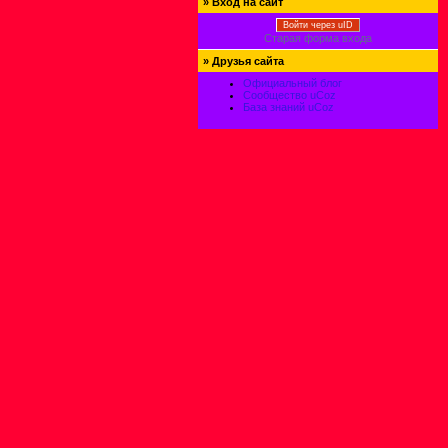
»
Вход на сайт
Войти через uID
Старая форма входа
»
Друзья сайта
Официальный блог
Сообщество uCoz
База знаний uCoz