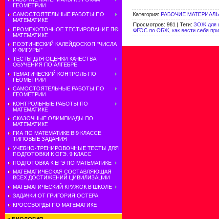
ГЕОМЕТРИИ
Категория
:
РАБОЧИЕ МАТЕРИАЛЫ
САМОСТОЯТЕЛЬНЫЕ РАБОТЫ ПО
МАТЕМАТИКЕ
Просмотров
:
981
|
Теги
:
ЗОЖ для 
ПРОМЕЖУТОЧНОЕ ТЕСТИРОВАНИЕ ПО
ФГОС по ОБЖ
,
как вести себя пр
МАТЕМАТИКЕ
ПОЭТИЧЕСКИЙ КАЛЕЙДОСКОП "ЧИСЛА
И ФИГУРЫ"
ТЕСТЫ ДЛЯ ОЦЕНКИ КАЧЕСТВА
ОБУЧЕНИЯ ПО АЛГЕБРЕ
ТЕМАТИЧЕСКИЙ КОНТРОЛЬ ПО
ГЕОМЕТРИИ
САМОСТОЯТЕЛЬНЫЕ РАБОТЫ ПО
ГЕОМЕТРИИ
КОНТРОЛЬНЫЕ РАБОТЫ ПО
МАТЕМАТИКЕ
СКАЗОЧНЫЕ ОЛИМПИАДЫ ПО
МАТЕМАТИКЕ
ГИА ПО МАТЕМАТИКЕ В 9 КЛАССЕ.
ТИПОВЫЕ ЗАДАНИЯ
УЧЕБНО-ТРЕНИРОВОЧНЫЕ ТЕСТЫ ДЛЯ
ПОДГОТОВКИ К ОГЭ. 9 КЛАСС
ПОДГОТОВКА К ЕГЭ ПО МАТЕМАТИКЕ
МАТЕМАТИЧЕСКАЯ СОСТАВЛЯЮЩАЯ
ВСЕХ ДОСТИЖЕНИЙ ЦИВИЛИЗАЦИИ
МАТЕМАТИЧЕСКИЙ КРУЖОК В ШКОЛЕ
ЗАДАЧКИ ОТ ГРИГОРИЯ ОСТЕРА
КРОССВОРДЫ ПО МАТЕМАТИКЕ