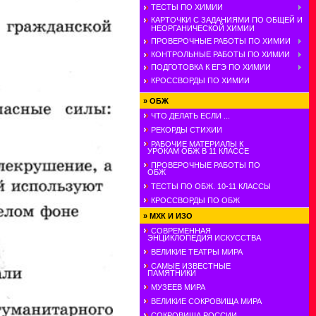
ТЕСТЫ ПО ХИМИИ
КАРТОЧКИ С ЗАДАНИЯМИ ПО ОБЩЕЙ И
НЕОРГАНИЧЕСКОЙ ХИМИИ
ПРОВЕРОЧНЫЕ РАБОТЫ ПО ХИМИИ
КОНТРОЛЬНЫЕ РАБОТЫ ПО ХИМИИ
ПОДГОТОВКА К ЕГЭ ПО ХИМИИ
КРОССВОРДЫ ПО ХИМИИ
»
ОБЖ
ЧТО ДЕЛАТЬ ЕСЛИ ...
РЕКОРДЫ СТИХИИ
РАБОЧИЕ МАТЕРИАЛЫ К
УРОКАМ ОБЖ В 11 КЛАССЕ
ПРОВЕРОЧНЫЕ РАБОТЫ ПО
ОБЖ
ТЕСТЫ ПО ОБЖ. 10-11 КЛАССЫ
КРОССВОРДЫ ПО ОБЖ
»
МХК И ИЗО
СОВРЕМЕННАЯ
ЭНЦИКЛОПЕДИЯ ИСКУССТВА
ВЕЛИКИЕ ТЕАТРЫ МИРА
САМЫЕ ИЗВЕСТНЫЕ
ПАМЯТНИКИ
МУЗЕЕВ МИРА
ВЕЛИКИЕ СОКРОВИЩА МИРА
СОКРОВИЩА РОССИИ