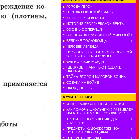
ГОРОДА-ГЕРОИ
ГОРОДА ВОИНСКОЙ СЛАВЫ
ЮНЫЕ ГЕРОИ ВОЙНЫ
ИСТОРИЯ ГЕОРГИЕВСКОЙ ЛЕНТЫ
ВОЕННЫЕ ОПЕРАЦИИ
ВОЕННАЯ ФОРМА ВТОРОЙ МИРОВОЙ
ВЕЛИКИЕ ПОЛКОВОДЦЫ
ЧЕЛОВЕК-ЛЕГЕНДА
ПОСЛОВИЦЫ И ПОГОВОРКИ ВЕЛИКОЙ
ОТЕЧЕСТВЕННОЙ ВОЙНЫ
ФАШИСТСКИЕ ВОЖДИ
ГДЕ ЖИВЕТ ПАМЯТЬ О ПОДВИГЕ
НАРОДА?
ТАЙНЫ ВТОРОЙ МИРОВОЙ ВОЙНЫ
СОБАКИ НА ВОЙНЕ
НАГЛЯДНОСТЬ
»
УЧИТЕЛЬСКАЯ
ИНФОГРАФИКА ОБ ОБРАЗОВАНИИ
КАК ПОМОЧЬ ШКОЛЬНИКУ? РАЗВИВАЕМ
ПАМЯТЬ, ВНИМАНИЕ, УСИДЧИВОСТЬ
ТРЕНИНГИ ПО ОБЩЕНИЮ ДЛЯ
УЧИТЕЛЕЙ
ПРЕДМЕТЫ ХУДОЖЕСТВЕННО-
ЭСТЕТИЧЕСКОГО ЦИКЛА
ПРЕДМЕТЫ ФИЗИКО-