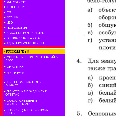
ФИЗКУЛЬТУРА
ТЕХНОЛОГИЯ
МХК
МУЗЫКА
ИЗО
ПСИХОЛОГИЯ
КЛАССНОЕ РУКОВОДСТВО
ВНЕКЛАССНАЯ РАБОТА
АДМИНИСТРАЦИЯ ШКОЛЫ
»
РУССКИЙ ЯЗЫК
МОНИТОРИНГ КАЧЕСТВА ЗНАНИЙ. 5
КЛАСС
ОРФОЭПИЯ
ЧАСТИ РЕЧИ
ТЕСТЫ В ФОРМАТЕ ОГЭ.
5 КЛАСС
ПУНКТУАЦИЯ В ЗАДАНИЯХ И
ОТВЕТАХ
САМОСТОЯТЕЛЬНЫЕ
РАБОТЫ.10 КЛАСС
КРОССВОРДЫ ПО РУССКОМУ
ЯЗЫКУ