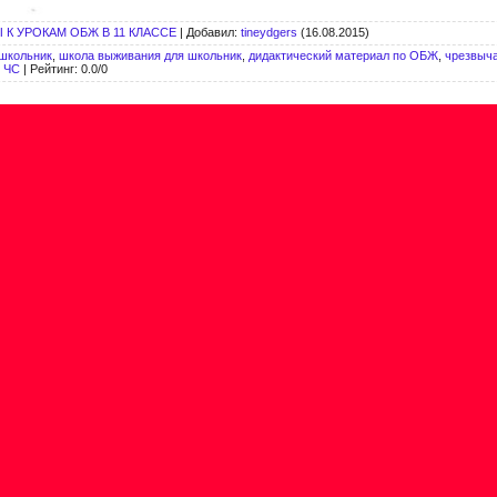
 К УРОКАМ ОБЖ В 11 КЛАССЕ
|
Добавил
:
tineydgers
(16.08.2015)
школьник
,
школа выживания для школьник
,
дидактический материал по ОБЖ
,
чрезвыч
и ЧС
|
Рейтинг
:
0.0
/
0