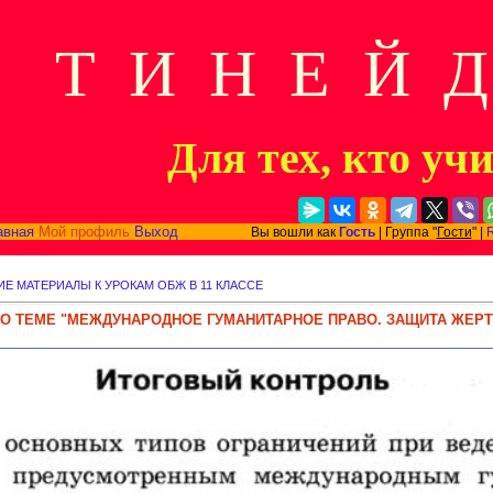
Т И Н Е Й 
Для тех, кто уч
авная
Мой профиль
Выход
Вы вошли как
Гость
| Группа "
Гости
" |
ИЕ МАТЕРИАЛЫ К УРОКАМ ОБЖ В 11 КЛАССЕ
О ТЕМЕ "МЕЖДУНАРОДНОЕ ГУМАНИТАРНОЕ ПРАВО. ЗАЩИТА ЖЕР