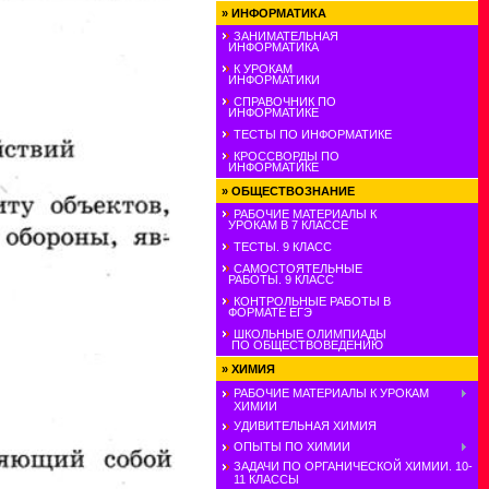
»
ИНФОРМАТИКА
ЗАНИМАТЕЛЬНАЯ
ИНФОРМАТИКА
К УРОКАМ
ИНФОРМАТИКИ
СПРАВОЧНИК ПО
ИНФОРМАТИКЕ
ТЕСТЫ ПО ИНФОРМАТИКЕ
КРОССВОРДЫ ПО
ИНФОРМАТИКЕ
»
ОБЩЕСТВОЗНАНИЕ
РАБОЧИЕ МАТЕРИАЛЫ К
УРОКАМ В 7 КЛАССЕ
ТЕСТЫ. 9 КЛАСС
САМОСТОЯТЕЛЬНЫЕ
РАБОТЫ. 9 КЛАСС
КОНТРОЛЬНЫЕ РАБОТЫ В
ФОРМАТЕ ЕГЭ
ШКОЛЬНЫЕ ОЛИМПИАДЫ
ПО ОБЩЕСТВОВЕДЕНИЮ
»
ХИМИЯ
РАБОЧИЕ МАТЕРИАЛЫ К УРОКАМ
ХИМИИ
УДИВИТЕЛЬНАЯ ХИМИЯ
ОПЫТЫ ПО ХИМИИ
ЗАДАЧИ ПО ОРГАНИЧЕСКОЙ ХИМИИ. 10-
11 КЛАССЫ