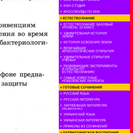
ИЗО-СТУДИЯ
КРОССВОРДЫ ПО МХК
»
ЕСТЕСТВОЗНАНИЕ
ЕСТЕСТВОЗНАНИЕ. БАЗОВЫЙ
УРОВЕНЬ. 10 КЛАСС
УДИВИТЕЛЬНАЯ ИСТОРИЯ
ЗЕМЛИ
ИСТОРИЯ ОСВОЕНИЯ ЗЕМЛИ
ВЕЛИЧАЙШИЕ
АРХЕОЛОГИЧЕСКИЕ ОТКРЫТИЯ
УДИВИТЕЛЬНЫЕ ОТКРЫТИЯ
УЧЕНЫХ
РАЗВИВАЮШИЕ ЭКСПЕРИМЕНТЫ
И ОПЫТЫ ПО
ЕСТЕСТВОЗНАНИЮ
САМЫЕ ИЗВЕСТНЫЕ
НОБЕЛЕВСКИЕ ЛАУРЕАТЫ
»
ГОТОВЫЕ СОЧИНЕНИЯ
РУССКИЙ ЯЗЫК
РУССКАЯ ЛИТЕРАТУРА
ЗАРУБЕЖНАЯ ЛИТЕРАТУРА
(на русск.яз.)
УКРАИНСКИЙ ЯЗЫК
УКРАИНСКАЯ ЛИТЕРАТУРА
ПРИКОЛЫ ИЗ СОЧИНЕНИЙ
»
ПАТРИОТИЧЕСКОЕ ВОСПИТАНИЕ