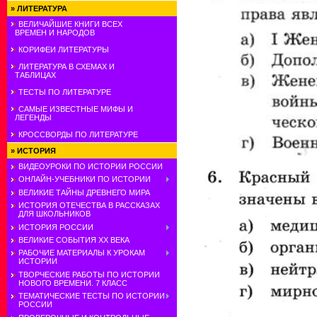
»
ЛИТЕРАТУРА
ВЕЛИЧАЙШИЕ КНИГИ ВСЕХ
ВРЕМЕН И НАРОДОВ
КОРИФЕИ ЛИТЕРАТУРЫ
ЛИТЕРАТУРА В СХЕМАХ И
ТАБЛИЦАХ
ТЕСТЫ ПО ЛИТЕРАТУРЕ
САМЫЕ ИЗВЕСТНЫЕ МИФЫ И
ЛЕГЕНДЫ
КРОССВОРДЫ ПО ЛИТЕРАТУРЕ
»
ИСТОРИЯ
ВИДЕОУРОКИ ПО ИСТОРИИ РОССИИ
ОНЛАЙН-УЧЕБНИКИ ПО ИСТОРИИ
ВЕЛИКИЕ ТАЙНЫ ДРЕВНЕГО МИРА
ИСТОРИЯ ОТЕЧЕСТВА В РАССКАЗАХ
ДЛЯ ШКОЛЬНИКОВ
ИСТОРИЯ РОССИИ
ВЕЛИКИЕ СОБЫТИЯ ХХ ВЕКА
РАБОЧИЕ МАТЕРИАЛЫ К УРОКАМ
ИСТОРИИ
ТВОРЧЕСКИЕ РАБОТЫ ПО ИСТОРИИ
НОВОГО ВРЕМЕНИ. 7 КЛАСС
ТЕМАТИЧЕСКИЕ ТЕСТЫ ПО ИСТОРИИ
РОССИИ