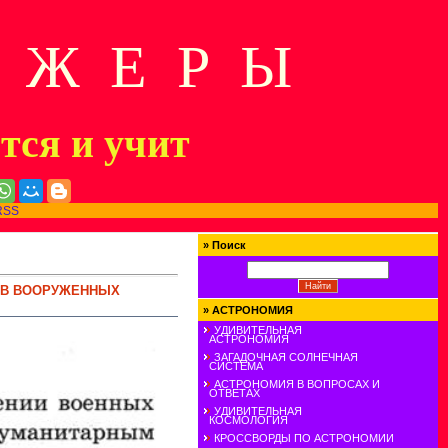
Д Ж Е Р Ы
ится и учит
RSS
»
Поиск
ТВ ВООРУЖЕННЫХ
»
АСТРОНОМИЯ
УДИВИТЕЛЬНАЯ
АСТРОНОМИЯ
ЗАГАДОЧНАЯ СОЛНЕЧНАЯ
СИСТЕМА
АСТРОНОМИЯ В ВОПРОСАХ И
ОТВЕТАХ
УДИВИТЕЛЬНАЯ
КОСМОЛОГИЯ
КРОССВОРДЫ ПО АСТРОНОМИИ