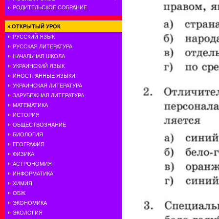
РОДИТЕЛЬСКОЕ СОБРАНИЕ
»
ОТКРЫТЫЙ УРОК
РУССКИЙ ЯЗЫК
РУССКАЯ ЛИТЕРАТУРА
НАЧАЛЬНАЯ ШКОЛА
УКРАИНСКИЙ ЯЗЫК
ИНОСТРАННЫЕ ЯЗЫКИ
УКРАИНСКАЯ ЛИТЕРАТУРА
ЗАРУБЕЖНАЯ ЛИТЕРАТУРА
МАТЕМАТИКА
ИСТОРИЯ
ОБЩЕСТВОЗНАНИЕ
БИОЛОГИЯ
ГЕОГРАФИЯ
ФИЗИКА
АСТРОНОМИЯ
ИНФОРМАТИКА
ХИМИЯ
ОБЖ
ЭКОНОМИКА
ЭКОЛОГИЯ