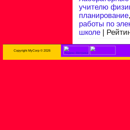
учителю физи
планирование
работы по эле
школе
|
Рейти
Copyright MyCorp © 2026