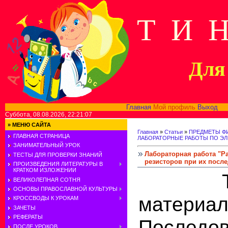
Т И 
Для 
Главная
Мой профиль
Выход
В
Суббота, 08.08.2026, 22:21:07
»
МЕНЮ САЙТА
Главная
»
Статьи
»
ПРЕДМЕТЫ Ф
ГЛАВНАЯ СТРАНИЦА
ЛАБОРАТОРНЫЕ РАБОТЫ ПО Э
ЗАНИМАТЕЛЬНЫЙ УРОК
Лабораторная работа "Р
ТЕСТЫ ДЛЯ ПРОВЕРКИ ЗНАНИЙ
резисторов при их посл
ПРОИЗВЕДЕНИЯ ЛИТЕРАТУРЫ В
КРАТКОМ ИЗЛОЖЕНИИ
Теоре
ВЕЛИКОЛЕПНАЯ СОТНЯ
ОСНОВЫ ПРАВОСЛАВНОЙ КУЛЬТУРЫ
материал
КРОССВОДЫ К УРОКАМ
ЗАЧЕТЫ
РЕФЕРАТЫ
Последо
ПОСЛЕ УРОКОВ