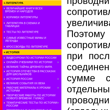
прово
»
ЛИТЕРАТУРА
сопротив
ВЕЛИЧАЙШИЕ КНИГИ ВСЕХ
ВРЕМЕН И НАРОДОВ
КОРИФЕИ ЛИТЕРАТУРЫ
увеличив
ЛИТЕРАТУРА В СХЕМАХ И
ТАБЛИЦАХ
Поэто
ТЕСТЫ ПО ЛИТЕРАТУРЕ
САМЫЕ ИЗВЕСТНЫЕ МИФЫ И
сопроти
ЛЕГЕНДЫ
КРОССВОРДЫ ПО ЛИТЕРАТУРЕ
при посл
»
ИСТОРИЯ
ВИДЕОУРОКИ ПО ИСТОРИИ РОССИИ
ОНЛАЙН-УЧЕБНИКИ ПО ИСТОРИИ
соедин
ВЕЛИКИЕ ТАЙНЫ ДРЕВНЕГО МИРА
ИСТОРИЯ ОТЕЧЕСТВА В РАССКАЗАХ
сумме с
ДЛЯ ШКОЛЬНИКОВ
ИСТОРИЯ РОССИИ
ВЕЛИКИЕ СОБЫТИЯ ХХ ВЕКА
отдельны
РАБОЧИЕ МАТЕРИАЛЫ К УРОКАМ
ИСТОРИИ
ТВОРЧЕСКИЕ РАБОТЫ ПО ИСТОРИИ
проводни
НОВОГО ВРЕМЕНИ. 7 КЛАСС
ТЕМАТИЧЕСКИЕ ТЕСТЫ ПО ИСТОРИИ
РОССИИ