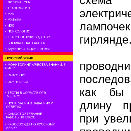
ФИЗКУЛЬТУРА
ТЕХНОЛОГИЯ
электрич
МХК
МУЗЫКА
лампоче
ИЗО
ПСИХОЛОГИЯ
гирлянде
КЛАССНОЕ РУКОВОДСТВО
ВНЕКЛАССНАЯ РАБОТА
Сое
АДМИНИСТРАЦИЯ ШКОЛЫ
»
РУССКИЙ ЯЗЫК
проводни
МОНИТОРИНГ КАЧЕСТВА ЗНАНИЙ. 5
КЛАСС
последо
ОРФОЭПИЯ
ЧАСТИ РЕЧИ
как бы 
ТЕСТЫ В ФОРМАТЕ ОГЭ.
5 КЛАСС
длину п
ПУНКТУАЦИЯ В ЗАДАНИЯХ И
ОТВЕТАХ
при увел
САМОСТОЯТЕЛЬНЫЕ
РАБОТЫ.10 КЛАСС
КРОССВОРДЫ ПО РУССКОМУ
ЯЗЫКУ