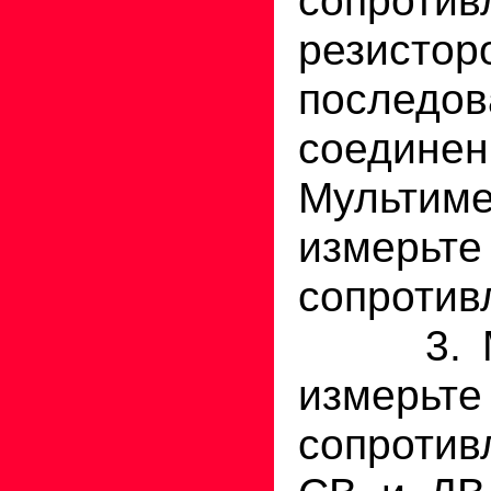
резист
последов
соединен
Мультим
измер
сопротив
3. Мул
измерьте
сопротив