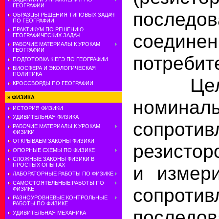
ГЕОГРАФИИ
последов
ОБРАЗЦЫ РЕШЕНИЯ ТИПОВЫХ ЗАДАЧ
ПО ГЕОГРАФИИ
ПРАКТИКУМ ПО РЕШЕНИЮ
соедине
ГЕОГРАФИЧЕСКИХ ЗАДАЧ
РАБОЧИЕ МАТЕРИАЛЫ К УРОКАМ
ГЕОГРАФИИ
потребит
ПОДГОТОВКА К ЕГЭ ПО ГЕОГРАФИИ
БИОСФЕРА И ЭКОЛОГИЧЕСКАЯ
ПОЛИТИКА
Цель р
КРОССВОРДЫ ПО ГЕОГРАФИИ
»
ФИЗИКА
номинал
ИСТОРИЯ ФИЗИКИ
УДИВИТЕЛЬНАЯ ФИЗИКА
сопротив
РАБОЧИЕ МАТЕРИАЛЫ К УРОКАМ
ФИЗИКИ
ОТКРЫВАЕМ ЗАКОНЫ ФИЗИКИ
резистор
ОПОРНЫЕ СХЕМЫ ПО ФИЗИКЕ
СЛОЖНЫЕ ЗАКОНЫ ФИЗИКИ В
ПРОСТЫХ ОПЫТАХ
и измер
ЛАБОРАТОРНЫЕ РАБОТЫ ПО ФИЗИКЕ
САМОСТОЯТЕЛЬНЫЕ РАБОТЫ ПО
сопрот
ФИЗИКЕ
РАЗНОУРОВНЕВЫЕ КОНТРОЛЬНЫЕ
РАБОТЫ ПО ФИЗИКЕ
последов
УДИВИТЕЛЬНАЯ МЕХАНИКА