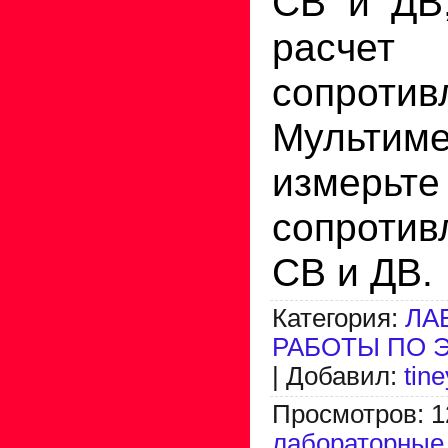
СВ и ДВ,
расчет
сопротив
Мультим
измер
сопротив
СВ и ДВ.
Категория
:
ЛА
РАБОТЫ ПО 
|
Добавил
:
tin
Просмотров
:
1
лабораторные