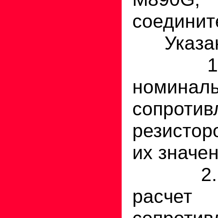
соединит
Указани
1. Оп
номинал
сопротив
резистор
их значен
2. Пр
расче
сопротив