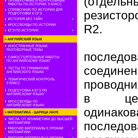
(отдельн
ПРОВЕРОЧНЫЕ И КОНТРОЛЬНЫЕ
РАБОТЫ ПО ИСТОРИИ. 9 КЛАСС
СПРАВОЧНИК ПО ИСТОРИИ ДЛЯ
резистор
ПОДГОТОВКИ К ОГЭ
ИСТОРИЯ БЕЗ ТАЙН
R2.
КРОССВОРДЫ ПО ИСТОРИИ
ЕГЭ ПО ИСТОРИИ
П
»
АНГЛИЙСКИЙ ЯЗЫК
ИНОСТРАННЫЕ ЯЗЫКИ.
РАЗГОВОРНЫЕ ТЕМЫ
последов
САМОСТОЯТЕЛЬНЫЕ РАБОТЫ
ПО АНГЛИЙСКОМУ ЯЗЫКУ
соединен
ТЕСТЫ ПО ГРАММАТИКЕ
АНГЛИЙСКОГО ЯЗЫКА
ТЕМАТИЧЕСКИЙ КОНТРОЛЬ.
проводни
9 КЛАСС
ПОДГОТОВКА К ЕГЭ ПО
в це
АНГЛИЙСКОМУ ЯЗЫКУ
КРОССВОРДЫ ПО
АНГЛИЙСКОМУ ЯЗЫКУ
одинако
»
МАТЕМАТИКА - ЦАРИЦА НАУК
ЧИСЛА: ОТ АРИФМЕТИКИ ДО ВЫСШЕЙ
последов
МАТЕМАТИКИ
РАБОЧИЕ МАТЕРИАЛЫ К УРОКАМ
МАТЕМАТИКИ
РАБОЧИЕ МАТЕРИАЛЫ К УРОКАМ