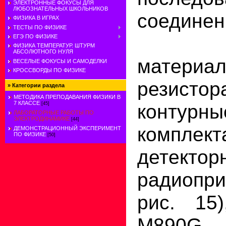
ЭЛЕКТРОННЫЕ ФОКУСЫ ДЛЯ
ЛЮБОЗНАТЕЛЬНЫХ ШКОЛЬНИКОВ
соединен
ФИЗИКА В ИГРАХ
ТЕСТЫ ПО ФИЗИКЕ
При
ЕГЭ ПО ФИЗИКЕ
ФИЗИКА ТЕМПЕРАТУР. ШТУРМ
АБСОЛЮТНОГО НУЛЯ
матер
ВЕСЕЛЫЕ ФОКУСЫ И САМОДЕЛКИ
КРОССВОРДЫ ПО ФИЗИКЕ
резист
»
Категории раздела
МЕТОДИКА ПРЕПОДАВАНИЯ ФИЗИКИ В
7 КЛАССЕ
контурны
[45]
ЛАБОРАТОРНЫЕ РАБОТЫ ПО
ЭЛЕКТРОДИНАМИКЕ
[44]
комплект
ДЕМОНСТРАЦИОННЫЙ ЭКСПЕРИМЕНТ
ПО ФИЗИКЕ
[50]
детектор
радиопр
рис. 15)
M890G