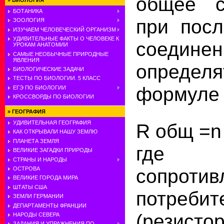
общее с
»
БИОЛОГИЯ
БОТАНИКА
при посл
ЗООЛОГИЯ
ИЗУЧАЕМ ЧЕЛОВЕЧЕСКИЙ ОРГАНИЗМ
УДИВИТЕЛЬНЫЕ ФАКТЫ О ЧЕЛОВЕКЕ К
соедин
УРОКАМ АНАТОМИИ
САМЫЕ НЕОБЫЧНЫЕ ПРИРОДНЫЕ
ЯВЛЕНИЯ
опреде
БИОЛОГИЧЕСКИЕ ЗАДАЧИ
ТЕСТЫ ПО БИОЛОГИИ. 5 КЛАСС
формуле
ЕГЭ ПО БИОЛОГИИ
КРОССВОРДЫ ПО БИОЛОГИИ
»
ГЕОГРАФИЯ
УДИВИТЕЛЬНАЯ ГЕОГРАФИЯ
R общ =n 
КАК ОТКРЫВАЛИ НАШУ ЗЕМЛЮ
ПЛАНЕТА ЗЕМЛЯ
где
ВЕЛИКИЕ ЗАГАДКИ ПРИРОДЫ
СТРАНЫ И НАРОДЫ
сопротив
ОСТРОВА
ВЕЛИКИЕ ГОРОДА МИРА
ШТАТЫ США
потребит
ЗЕМЛИ ГЕРМАНИИ
ДЕПАРТАМЕНТЫ ФРАНЦИИ
(резисто
НАРОДЫ СЕВЕРА
ЗАДАНИЯ И УПРАЖНЕНИЯ ПО