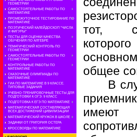
соедине
ГЕОМЕТРИИ
САМОСТОЯТЕЛЬНЫЕ РАБОТЫ ПО
резисто
МАТЕМАТИКЕ
ПРОМЕЖУТОЧНОЕ ТЕСТИРОВАНИЕ ПО
МАТЕМАТИКЕ
тот, со
ПОЭТИЧЕСКИЙ КАЛЕЙДОСКОП "ЧИСЛА
И ФИГУРЫ"
ТЕСТЫ ДЛЯ ОЦЕНКИ КАЧЕСТВА
которого
ОБУЧЕНИЯ ПО АЛГЕБРЕ
ТЕМАТИЧЕСКИЙ КОНТРОЛЬ ПО
ГЕОМЕТРИИ
основном
САМОСТОЯТЕЛЬНЫЕ РАБОТЫ ПО
ГЕОМЕТРИИ
КОНТРОЛЬНЫЕ РАБОТЫ ПО
общее со
МАТЕМАТИКЕ
СКАЗОЧНЫЕ ОЛИМПИАДЫ ПО
МАТЕМАТИКЕ
В случа
ГИА ПО МАТЕМАТИКЕ В 9 КЛАССЕ.
ТИПОВЫЕ ЗАДАНИЯ
УЧЕБНО-ТРЕНИРОВОЧНЫЕ ТЕСТЫ ДЛЯ
приемник
ПОДГОТОВКИ К ОГЭ. 9 КЛАСС
ПОДГОТОВКА К ЕГЭ ПО МАТЕМАТИКЕ
имеют 
МАТЕМАТИЧЕСКАЯ СОСТАВЛЯЮЩАЯ
ВСЕХ ДОСТИЖЕНИЙ ЦИВИЛИЗАЦИИ
МАТЕМАТИЧЕСКИЙ КРУЖОК В ШКОЛЕ
сопротив
ЗАДАЧКИ ОТ ГРИГОРИЯ ОСТЕРА
КРОССВОРДЫ ПО МАТЕМАТИКЕ