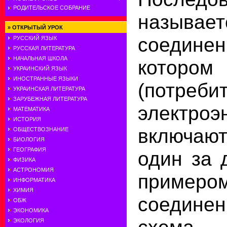
РОДИТЕЛЬСКОЕ СОБРАНИЕ
называ
»
ОТКРЫТЫЙ УРОК
соедин
РУССКИЙ ЯЗЫК
РУССКАЯ ЛИТЕРАТУРА
НАЧАЛЬНАЯ ШКОЛА
которо
УКРАИНСКИЙ ЯЗЫК
ИНОСТРАННЫЕ ЯЗЫКИ
(потреби
УКРАИНСКАЯ ЛИТЕРАТУРА
ЗАРУБЕЖНАЯ ЛИТЕРАТУРА
электроэ
МАТЕМАТИКА
ИСТОРИЯ
включа
ОБЩЕСТВОЗНАНИЕ
БИОЛОГИЯ
ГЕОГРАФИЯ
один за 
ФИЗИКА
АСТРОНОМИЯ
пример
ИНФОРМАТИКА
ХИМИЯ
соедине
ОБЖ
ЭКОНОМИКА
схема 
ЭКОЛОГИЯ