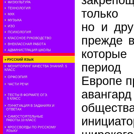
ФИЗКУЛЬТУРА
ТЕХНОЛОГИЯ
только к
МХК
МУЗЫКА
но и дру
ИЗО
ПСИХОЛОГИЯ
прежде в
КЛАССНОЕ РУКОВОДСТВО
ВНЕКЛАССНАЯ РАБОТА
которы
АДМИНИСТРАЦИЯ ШКОЛЫ
»
РУССКИЙ ЯЗЫК
период
МОНИТОРИНГ КАЧЕСТВА ЗНАНИЙ. 5
КЛАСС
Европе п
ОРФОЭПИЯ
ЧАСТИ РЕЧИ
авангард
ТЕСТЫ В ФОРМАТЕ ОГЭ.
5 КЛАСС
общест
ПУНКТУАЦИЯ В ЗАДАНИЯХ И
ОТВЕТАХ
инициат
САМОСТОЯТЕЛЬНЫЕ
РАБОТЫ.10 КЛАСС
КРОССВОРДЫ ПО РУССКОМУ
ЯЗЫКУ