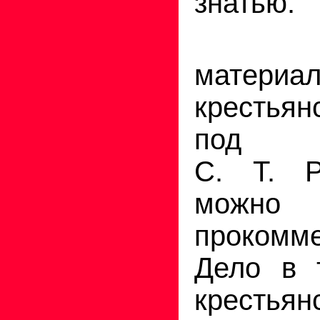
знатью.
Факт
мате
крестья
под ру
С. Т. Р
можно
прокомме
Дело в 
крестьян