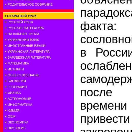
РОДИТЕЛЬСКОЕ СОБРАНИЕ
парадокс
»
ОТКРЫТЫЙ УРОК
факта:
РУССКИЙ ЯЗЫК
РУССКАЯ ЛИТЕРАТУРА
НАЧАЛЬНАЯ ШКОЛА
сословн
УКРАИНСКИЙ ЯЗЫК
ИНОСТРАННЫЕ ЯЗЫКИ
в Росси
УКРАИНСКАЯ ЛИТЕРАТУРА
ЗАРУБЕЖНАЯ ЛИТЕРАТУРА
ослаблен
МАТЕМАТИКА
ИСТОРИЯ
самодерж
ОБЩЕСТВОЗНАНИЕ
БИОЛОГИЯ
ГЕОГРАФИЯ
после
ФИЗИКА
АСТРОНОМИЯ
време
ИНФОРМАТИКА
ХИМИЯ
прив
ОБЖ
ЭКОНОМИКА
закреп
ЭКОЛОГИЯ