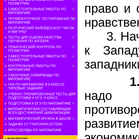
ГЕОМЕТРИИ
право и 
САМОСТОЯТЕЛЬНЫЕ РАБОТЫ ПО
МАТЕМАТИКЕ
нравстве
ПРОМЕЖУТОЧНОЕ ТЕСТИРОВАНИЕ ПО
МАТЕМАТИКЕ
ПОЭТИЧЕСКИЙ КАЛЕЙДОСКОП "ЧИСЛА
3. Нача
И ФИГУРЫ"
ТЕСТЫ ДЛЯ ОЦЕНКИ КАЧЕСТВА
ОБУЧЕНИЯ ПО АЛГЕБРЕ
к Запа
ТЕМАТИЧЕСКИЙ КОНТРОЛЬ ПО
ГЕОМЕТРИИ
САМОСТОЯТЕЛЬНЫЕ РАБОТЫ ПО
западник
ГЕОМЕТРИИ
КОНТРОЛЬНЫЕ РАБОТЫ ПО
МАТЕМАТИКЕ
СКАЗОЧНЫЕ ОЛИМПИАДЫ ПО
1
МАТЕМАТИКЕ
ГИА ПО МАТЕМАТИКЕ В 9 КЛАССЕ.
ТИПОВЫЕ ЗАДАНИЯ
надо 
УЧЕБНО-ТРЕНИРОВОЧНЫЕ ТЕСТЫ ДЛЯ
ПОДГОТОВКИ К ОГЭ. 9 КЛАСС
ПОДГОТОВКА К ЕГЭ ПО МАТЕМАТИКЕ
противо
МАТЕМАТИЧЕСКАЯ СОСТАВЛЯЮЩАЯ
ВСЕХ ДОСТИЖЕНИЙ ЦИВИЛИЗАЦИИ
развитие
МАТЕМАТИЧЕСКИЙ КРУЖОК В ШКОЛЕ
ЗАДАЧКИ ОТ ГРИГОРИЯ ОСТЕРА
КРОССВОРДЫ ПО МАТЕМАТИКЕ
экон