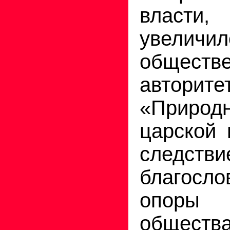
власт
увел
обществ
авторитет
«Природн
царской 
следств
благосл
опоры
общества