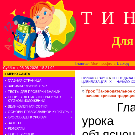
Т И 
Для 
Главная
Мой профиль
Выход
В
Суббота, 08.08.2026, 18:21:02
»
МЕНЮ САЙТА
Главная
»
Статьи
»
ПРЕПОДАВАН
ГЛАВНАЯ СТРАНИЦА
ЦИВИЛИЗАЦИЯ. IX — НАЧАЛО XX
ЗАНИМАТЕЛЬНЫЙ УРОК
Урок "Законодательное 
ТЕСТЫ ДЛЯ ПРОВЕРКИ ЗНАНИЙ
начало кризиса традици
ПРОИЗВЕДЕНИЯ ЛИТЕРАТУРЫ В
КРАТКОМ ИЗЛОЖЕНИИ
Главно
ВЕЛИКОЛЕПНАЯ СОТНЯ
ОСНОВЫ ПРАВОСЛАВНОЙ КУЛЬТУРЫ
урока
КРОССВОДЫ К УРОКАМ
ЗАЧЕТЫ
РЕФЕРАТЫ
объясне
ПОСЛЕ УРОКОВ