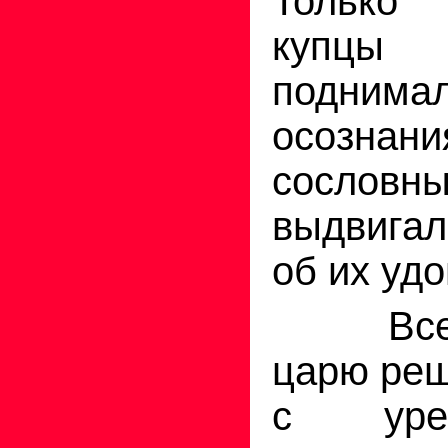
Только
купцы 
подни
осозна
сослов
выдвигал
об их уд
Все эт
царю реш
с урег