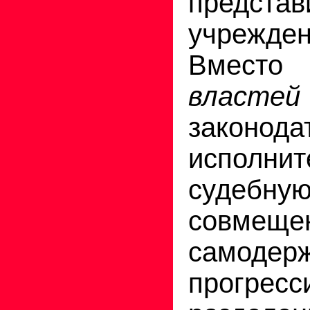
представ
учрежде
Вместо
властей
законода
исполн
судебну
совмеще
самоде
прогресс