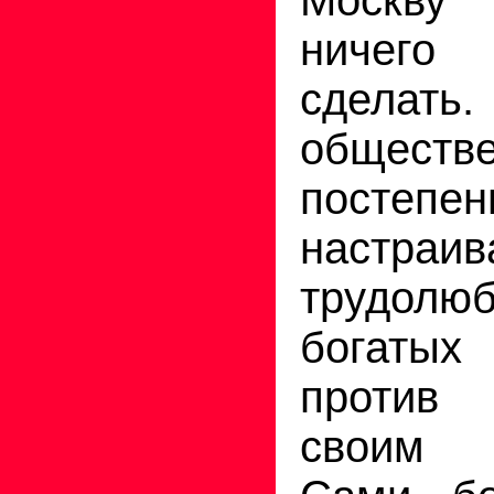
ничего
сделать.
обществ
постепен
настраив
трудолюб
богатых
против
своим 