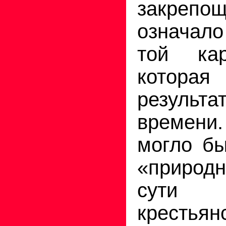
закрепо
означал
той ка
которая
результ
времени.
могло бы
«природно
сути
крестьян