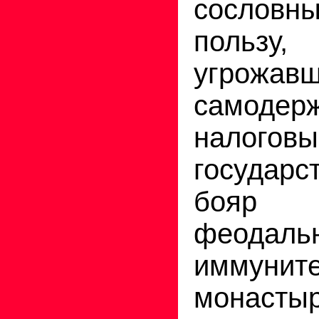
сословны
пользу
угрожав
самод
налогов
госуда
бояр (
феодаль
иммунит
монастыр