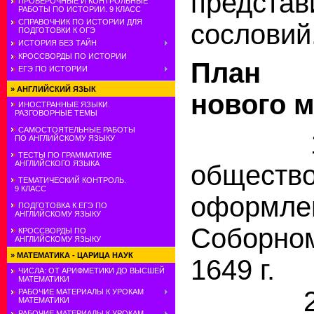
представ
ПРОВЕРОЧНЫЕ И КОНТРОЛЬНЫЕ
РАБОТЫ ПО ИСТОРИИ. 9 КЛАСС
СПРАВОЧНИК ПО ИСТОРИИ ДЛЯ
сословий
ПОДГОТОВКИ К ОГЭ
ИСТОРИЯ БЕЗ ТАЙН
КРОССВОРДЫ ПО ИСТОРИИ
План 
ЕГЭ ПО ИСТОРИИ
»
АНГЛИЙСКИЙ ЯЗЫК
нового 
ИНОСТРАННЫЕ ЯЗЫКИ.
РАЗГОВОРНЫЕ ТЕМЫ
САМОСТОЯТЕЛЬНЫЕ РАБОТЫ
1. С
ПО АНГЛИЙСКОМУ ЯЗЫКУ
ТЕСТЫ ПО ГРАММАТИКЕ
АНГЛИЙСКОГО ЯЗЫКА
общес
ТЕМАТИЧЕСКИЙ КОНТРОЛЬ.
9 КЛАСС
офор
ПОДГОТОВКА К ЕГЭ ПО
АНГЛИЙСКОМУ ЯЗЫКУ
Соборн
КРОССВОРДЫ ПО
АНГЛИЙСКОМУ ЯЗЫКУ
»
МАТЕМАТИКА - ЦАРИЦА НАУК
1649 г.
ЧИСЛА: ОТ АРИФМЕТИКИ ДО ВЫСШЕЙ
МАТЕМАТИКИ
2. Кр
РАБОЧИЕ МАТЕРИАЛЫ К УРОКАМ
МАТЕМАТИКИ
РАБОЧИЕ МАТЕРИАЛЫ К УРОКАМ