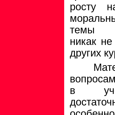
росту н
мораль
темы п
никак не
других ку
Матери
вопроса
в уч
достато
особенн