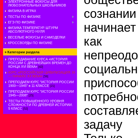
ЭЛЕКТРОННЫЕ ФОКУСЫ ДЛЯ
ЛЮБОЗНАТЕЛЬНЫХ ШКОЛЬНИКОВ
сознании
ФИЗИКА В ИГРАХ
ТЕСТЫ ПО ФИЗИКЕ
ЕГЭ ПО ФИЗИКЕ
начинае
ФИЗИКА ТЕМПЕРАТУР. ШТУРМ
АБСОЛЮТНОГО НУЛЯ
как о
ВЕСЕЛЫЕ ФОКУСЫ И САМОДЕЛКИ
КРОССВОРДЫ ПО ФИЗИКЕ
непреод
»
Категории раздела
ПРЕПОДАВАНИЕ КУРСА «ИСТОРИЯ
РОССИИ С ДРЕВНЕЙШИХ ВРЕМЕН ДО
социал
КОНЦА XVI ВЕКА»
[42]
КУРС «РОССИЙСКАЯ ЦИВИЛИЗАЦИЯ. IX
— НАЧАЛО XX ВЕКА»
[56]
приспо
ПРЕПОДАЕМ КУРС "ИСТОРИЯ РОССИИ
1900—1945" в 11 КЛАССЕ
[21]
ПРЕПОДАЕМ КУРС "ИСТОРИЯ РОССИИ
потребно
1945—2008"
[25]
ТЕСТЫ ПОВЫШЕННОГО УРОВНЯ
СЛОЖНОСТИ ПО ДРЕВНЕЙ ИСТОРИИ.
составл
5 КЛАСС
[52]
задачу