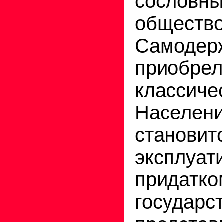
сословн
общество
Самодер
приоб
классич
Населе
становит
эксплуа
придатко
государс