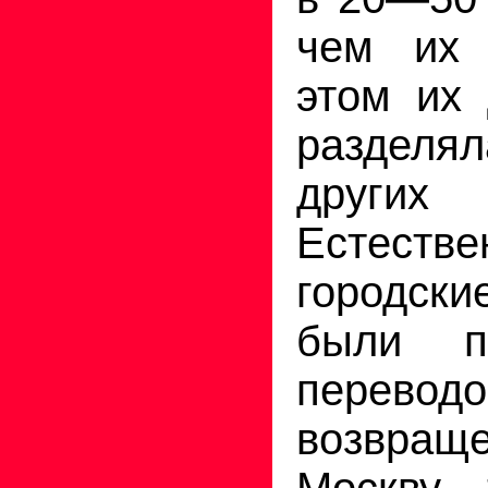
чем их 
этом их 
раздел
други
Естест
городс
были п
переводо
возвраще
Москву 