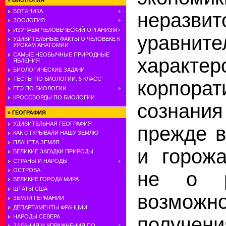
»
БИОЛОГИЯ
БОТАНИКА
неразвит
ЗООЛОГИЯ
ИЗУЧАЕМ ЧЕЛОВЕЧЕСКИЙ ОРГАНИЗМ
уравнит
УДИВИТЕЛЬНЫЕ ФАКТЫ О ЧЕЛОВЕКЕ К
УРОКАМ АНАТОМИИ
САМЫЕ НЕОБЫЧНЫЕ ПРИРОДНЫЕ
характер
ЯВЛЕНИЯ
БИОЛОГИЧЕСКИЕ ЗАДАЧИ
ТЕСТЫ ПО БИОЛОГИИ. 5 КЛАСС
корпорат
ЕГЭ ПО БИОЛОГИИ
КРОССВОРДЫ ПО БИОЛОГИИ
сознани
»
ГЕОГРАФИЯ
УДИВИТЕЛЬНАЯ ГЕОГРАФИЯ
прежде в
КАК ОТКРЫВАЛИ НАШУ ЗЕМЛЮ
ПЛАНЕТА ЗЕМЛЯ
и горожа
ВЕЛИКИЕ ЗАГАДКИ ПРИРОДЫ
СТРАНЫ И НАРОДЫ
ОСТРОВА
не о р
ВЕЛИКИЕ ГОРОДА МИРА
ШТАТЫ США
возможно
ЗЕМЛИ ГЕРМАНИИ
ДЕПАРТАМЕНТЫ ФРАНЦИИ
получе
НАРОДЫ СЕВЕРА
ЗАДАНИЯ И УПРАЖНЕНИЯ ПО