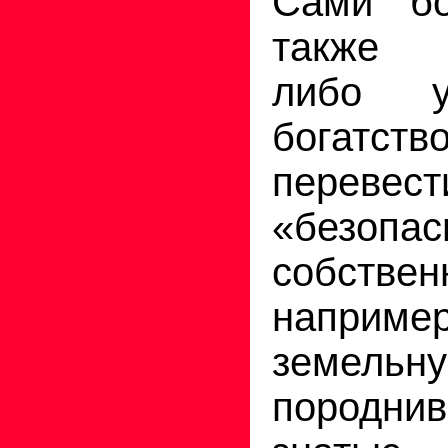
Сами бо
также 
либо у
богатс
перевест
«безоп
собствен
напр
земельну
породн