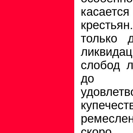
касаетс
кресть
только д
ликвида
слобод 
до в
удовлетв
купе
ремесле
ско