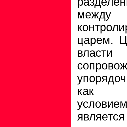
раздел
между 
контрол
царем. Ц
вла
сопров
упорядоч
как не
условие
являе