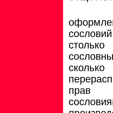
В 
оформл
сословий
столько
сословны
сколько
перерасп
прав
сословия
произв