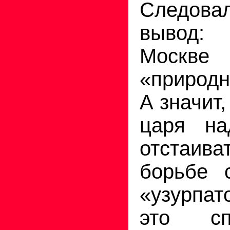
Следова
вывод:
Москв
«природн
А значит
царя на
отстаива
борьбе 
«узурпа
это спо