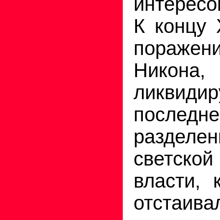
интересо
К концу 
поражен
Никона,
ликвидир
последне
разд
светско
власти, 
отстаива