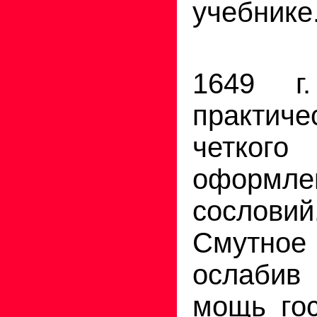
учебнике
До У
1649 г
практич
четкого 
оформл
сослови
Смутн
ослабив
мощь гос