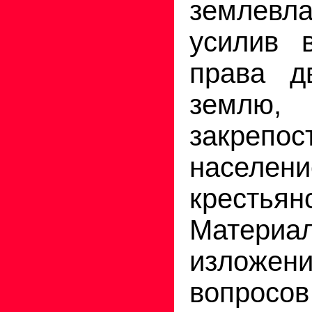
землевла
усилив в
права д
землю, 
закрепос
насе
крестьян
Мате
излож
вопросов