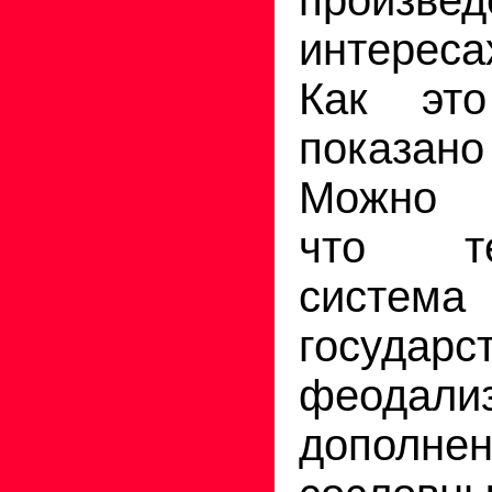
интереса
Как это
показано
Можно п
что т
система
государс
феодал
дополне