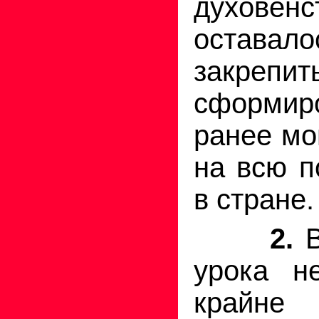
духовенс
остава
закре
сформир
ранее мо
на всю п
в стране.
2.
В
урока н
крайн