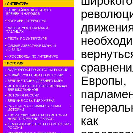
широкого
»
ЛИТЕРАТУРА
революци
ВЕЛИЧАЙШИЕ КНИГИ ВСЕХ
ВРЕМЕН И НАРОДОВ
КОРИФЕИ ЛИТЕРАТУРЫ
движени
ЛИТЕРАТУРА В СХЕМАХ И
ТАБЛИЦАХ
необхо
ТЕСТЫ ПО ЛИТЕРАТУРЕ
САМЫЕ ИЗВЕСТНЫЕ МИФЫ И
вернутьс
ЛЕГЕНДЫ
КРОССВОРДЫ ПО ЛИТЕРАТУРЕ
сравнен
»
ИСТОРИЯ
ВИДЕОУРОКИ ПО ИСТОРИИ РОССИИ
ОНЛАЙН-УЧЕБНИКИ ПО ИСТОРИИ
Европы,
ВЕЛИКИЕ ТАЙНЫ ДРЕВНЕГО МИРА
ИСТОРИЯ ОТЕЧЕСТВА В РАССКАЗАХ
парла
ДЛЯ ШКОЛЬНИКОВ
ИСТОРИЯ РОССИИ
ВЕЛИКИЕ СОБЫТИЯ ХХ ВЕКА
генерал
РАБОЧИЕ МАТЕРИАЛЫ К УРОКАМ
ИСТОРИИ
ТВОРЧЕСКИЕ РАБОТЫ ПО ИСТОРИИ
как 
НОВОГО ВРЕМЕНИ. 7 КЛАСС
ТЕМАТИЧЕСКИЕ ТЕСТЫ ПО ИСТОРИИ
РОССИИ