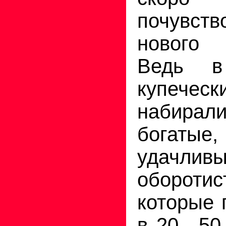
почувств
нового
Ведь в
купече
набирали
богаты
удач
обороти
которые 
в 20—50 