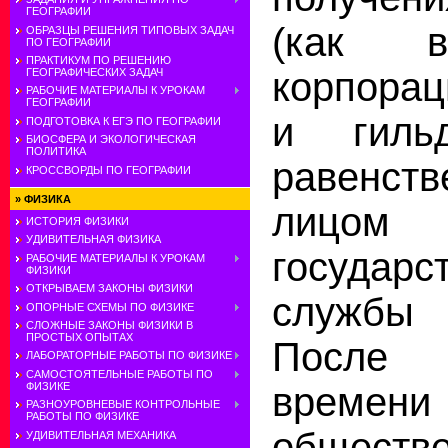
ГЕОГРАФИИ
(как в
ОБРАЗЦЫ РЕШЕНИЯ ТИПОВЫХ ЗАДАЧ
ПО ГЕОГРАФИИ
ПРАКТИКУМ ПО РЕШЕНИЮ
корпора
ГЕОГРАФИЧЕСКИХ ЗАДАЧ
РАБОЧИЕ МАТЕРИАЛЫ К УРОКАМ
ГЕОГРАФИИ
и гиль
ПОДГОТОВКА К ЕГЭ ПО ГЕОГРАФИИ
БИОСФЕРА И ЭКОЛОГИЧЕСКАЯ
ПОЛИТИКА
равенс
КРОССВОРДЫ ПО ГЕОГРАФИИ
»
ФИЗИКА
лицо
ИСТОРИЯ ФИЗИКИ
УДИВИТЕЛЬНАЯ ФИЗИКА
государс
РАБОЧИЕ МАТЕРИАЛЫ К УРОКАМ
ФИЗИКИ
ОТКРЫВАЕМ ЗАКОНЫ ФИЗИКИ
службы
ОПОРНЫЕ СХЕМЫ ПО ФИЗИКЕ
СЛОЖНЫЕ ЗАКОНЫ ФИЗИКИ В
ПРОСТЫХ ОПЫТАХ
После
ЛАБОРАТОРНЫЕ РАБОТЫ ПО ФИЗИКЕ
САМОСТОЯТЕЛЬНЫЕ РАБОТЫ ПО
вре
ФИЗИКЕ
РАЗНОУРОВНЕВЫЕ КОНТРОЛЬНЫЕ
РАБОТЫ ПО ФИЗИКЕ
обществ
УДИВИТЕЛЬНАЯ МЕХАНИКА