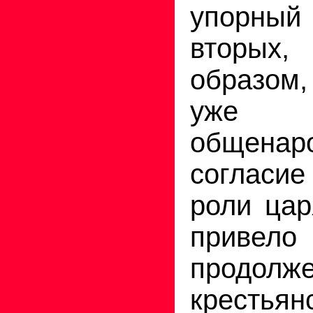
упорный
вторы
образом,
уже до
общенар
согласи
роли цар
при
продолж
крестья