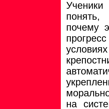
Учени
понять,
почему э
прогрес
условиях
крепостн
автомати
укрепле
морально
на систе