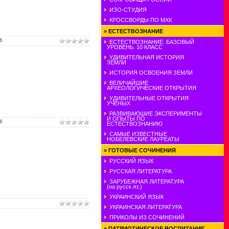
ИЗО-СТУДИЯ
КРОССВОРДЫ ПО МХК
»
ЕСТЕСТВОЗНАНИЕ
6
ЕСТЕСТВОЗНАНИЕ. БАЗОВЫЙ
УРОВЕНЬ. 10 КЛАСС
УДИВИТЕЛЬНАЯ ИСТОРИЯ
ЗЕМЛИ
ИСТОРИЯ ОСВОЕНИЯ ЗЕМЛИ
ВЕЛИЧАЙШИЕ
АРХЕОЛОГИЧЕСКИЕ ОТКРЫТИЯ
УДИВИТЕЛЬНЫЕ ОТКРЫТИЯ
УЧЕНЫХ
РАЗВИВАЮШИЕ ЭКСПЕРИМЕНТЫ
И ОПЫТЫ ПО
6
ЕСТЕСТВОЗНАНИЮ
САМЫЕ ИЗВЕСТНЫЕ
НОБЕЛЕВСКИЕ ЛАУРЕАТЫ
»
ГОТОВЫЕ СОЧИНЕНИЯ
РУССКИЙ ЯЗЫК
РУССКАЯ ЛИТЕРАТУРА
ЗАРУБЕЖНАЯ ЛИТЕРАТУРА
(на русск.яз.)
УКРАИНСКИЙ ЯЗЫК
УКРАИНСКАЯ ЛИТЕРАТУРА
ПРИКОЛЫ ИЗ СОЧИНЕНИЙ
»
ПАТРИОТИЧЕСКОЕ ВОСПИТАНИЕ