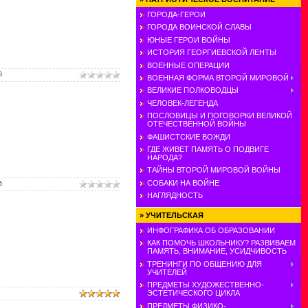
ГОРОДА-ГЕРОИ
ГОРОДА ВОИНСКОЙ СЛАВЫ
ЮНЫЕ ГЕРОИ ВОЙНЫ
ИСТОРИЯ ГЕОРГИЕВСКОЙ ЛЕНТЫ
ВОЕННЫЕ ОПЕРАЦИИ
6
ВОЕННАЯ ФОРМА ВТОРОЙ МИРОВОЙ
ВЕЛИКИЕ ПОЛКОВОДЦЫ
ЧЕЛОВЕК-ЛЕГЕНДА
ПОСЛОВИЦЫ И ПОГОВОРКИ ВЕЛИКОЙ
ОТЕЧЕСТВЕННОЙ ВОЙНЫ
ФАШИСТСКИЕ ВОЖДИ
ГДЕ ЖИВЕТ ПАМЯТЬ О ПОДВИГЕ
НАРОДА?
ТАЙНЫ ВТОРОЙ МИРОВОЙ ВОЙНЫ
СОБАКИ НА ВОЙНЕ
6
НАГЛЯДНОСТЬ
»
УЧИТЕЛЬСКАЯ
ИНФОГРАФИКА ОБ ОБРАЗОВАНИИ
КАК ПОМОЧЬ ШКОЛЬНИКУ? РАЗВИВАЕМ
ПАМЯТЬ, ВНИМАНИЕ, УСИДЧИВОСТЬ
ТРЕНИНГИ ПО ОБЩЕНИЮ ДЛЯ
УЧИТЕЛЕЙ
ПРЕДМЕТЫ ХУДОЖЕСТВЕННО-
ЭСТЕТИЧЕСКОГО ЦИКЛА
ПРЕДМЕТЫ ФИЗИКО-