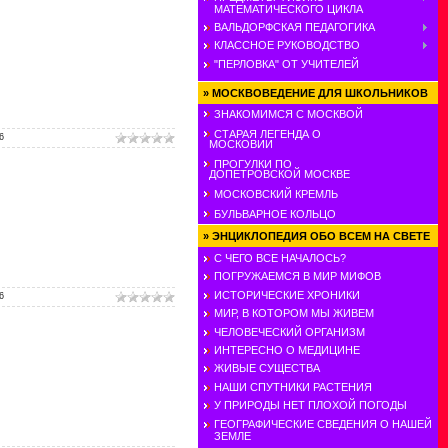
МАТЕМАТИЧЕСКОГО ЦИКЛА
ВАЛЬДОРФСКАЯ ПЕДАГОГИКА
КЛАССНОЕ РУКОВОДСТВО
"ПЕРЛОВКА" ОТ УЧИТЕЛЕЙ
»
МОСКВОВЕДЕНИЕ ДЛЯ ШКОЛЬНИКОВ
ЗНАКОМИМСЯ С МОСКВОЙ
СТАРАЯ ЛЕГЕНДА О
6
МОСКОВИИ
ПРОГУЛКИ ПО
ДОПЕТРОВСКОЙ МОСКВЕ
МОСКОВСКИЙ КРЕМЛЬ
БУЛЬВАРНОЕ КОЛЬЦО
»
ЭНЦИКЛОПЕДИЯ ОБО ВСЕМ НА СВЕТЕ
С ЧЕГО ВСЕ НАЧАЛОСЬ?
ПОГРУЖАЕМСЯ В МИР МИФОВ
ИСТОРИЧЕСКИЕ ХРОНИКИ
6
МИР, В КОТОРОМ МЫ ЖИВЕМ
ЧЕЛОВЕЧЕСКИЙ ОРГАНИЗМ
ИНТЕРЕСНО О МЕДИЦИНЕ
ЖИВЫЕ СУЩЕСТВА
НАШИ СПУТНИКИ РАСТЕНИЯ
У ПРИРОДЫ НЕТ ПЛОХОЙ ПОГОДЫ
ГЕОГРАФИЧЕСКИЕ СВЕДЕНИЯ О НАШЕЙ
ЗЕМЛЕ