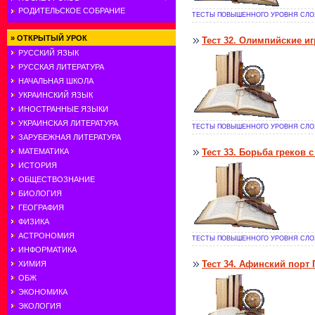
РОДИТЕЛЬСКОЕ СОБРАНИЕ
ТЕСТЫ ПОВЫШЕННОГО УРОВНЯ СЛОЖ
»
ОТКРЫТЫЙ УРОК
Тест 32. Олимпийские и
РУССКИЙ ЯЗЫК
РУССКАЯ ЛИТЕРАТУРА
НАЧАЛЬНАЯ ШКОЛА
УКРАИНСКИЙ ЯЗЫК
ИНОСТРАННЫЕ ЯЗЫКИ
УКРАИНСКАЯ ЛИТЕРАТУРА
ТЕСТЫ ПОВЫШЕННОГО УРОВНЯ СЛОЖ
ЗАРУБЕЖНАЯ ЛИТЕРАТУРА
МАТЕМАТИКА
Тест 33. Борьба греков 
ИСТОРИЯ
ОБЩЕСТВОЗНАНИЕ
БИОЛОГИЯ
ГЕОГРАФИЯ
ФИЗИКА
АСТРОНОМИЯ
ТЕСТЫ ПОВЫШЕННОГО УРОВНЯ СЛОЖ
ИНФОРМАТИКА
Тест 34. Афинский порт
ХИМИЯ
ОБЖ
ЭКОНОМИКА
ЭКОЛОГИЯ