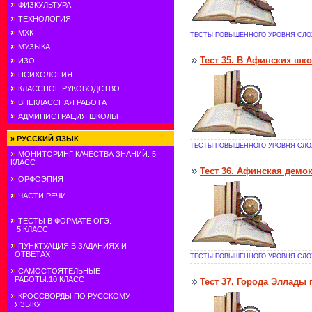
ФИЗКУЛЬТУРА
ТЕХНОЛОГИЯ
МХК
ТЕСТЫ ПОВЫШЕННОГО УРОВНЯ СЛОЖ
МУЗЫКА
Тест 35. В Афинских шк
ИЗО
ПСИХОЛОГИЯ
КЛАССНОЕ РУКОВОДСТВО
ВНЕКЛАССНАЯ РАБОТА
АДМИНИСТРАЦИЯ ШКОЛЫ
»
РУССКИЙ ЯЗЫК
ТЕСТЫ ПОВЫШЕННОГО УРОВНЯ СЛОЖ
МОНИТОРИНГ КАЧЕСТВА ЗНАНИЙ. 5
КЛАСС
Тест 36. Афинская демо
ОРФОЭПИЯ
ЧАСТИ РЕЧИ
ТЕСТЫ В ФОРМАТЕ ОГЭ.
5 КЛАСС
ПУНКТУАЦИЯ В ЗАДАНИЯХ И
ОТВЕТАХ
ТЕСТЫ ПОВЫШЕННОГО УРОВНЯ СЛОЖ
САМОСТОЯТЕЛЬНЫЕ
РАБОТЫ.10 КЛАСС
Тест 37. Города Эллады
КРОССВОРДЫ ПО РУССКОМУ
ЯЗЫКУ