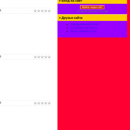
»
Вход на сайт
Войти через uID
6
Старая форма входа
»
Друзья сайта
Официальный блог
Сообщество uCoz
База знаний uCoz
6
6