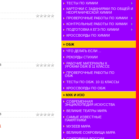
ТЕСТЫ ПО ХИМИИ
КАРТОЧКИ С ЗАДАНИЯМИ ПО ОБЩЕЙ И
НЕОРГАНИЧЕСКОЙ ХИМИИ
ПРОВЕРОЧНЫЕ РАБОТЫ ПО ХИМИИ
КОНТРОЛЬНЫЕ РАБОТЫ ПО ХИМИИ
ПОДГОТОВКА К ЕГЭ ПО ХИМИИ
КРОССВОРДЫ ПО ХИМИИ
»
ОБЖ
ЧТО ДЕЛАТЬ ЕСЛИ ...
РЕКОРДЫ СТИХИИ
РАБОЧИЕ МАТЕРИАЛЫ К
6
УРОКАМ ОБЖ В 11 КЛАССЕ
ПРОВЕРОЧНЫЕ РАБОТЫ ПО
ОБЖ
ТЕСТЫ ПО ОБЖ. 10-11 КЛАССЫ
КРОССВОРДЫ ПО ОБЖ
»
МХК И ИЗО
СОВРЕМЕННАЯ
ЭНЦИКЛОПЕДИЯ ИСКУССТВА
ВЕЛИКИЕ ТЕАТРЫ МИРА
6
САМЫЕ ИЗВЕСТНЫЕ
ПАМЯТНИКИ
к
МУЗЕЕВ МИРА
ВЕЛИКИЕ СОКРОВИЩА МИРА
СОКРОВИЩА РОССИИ