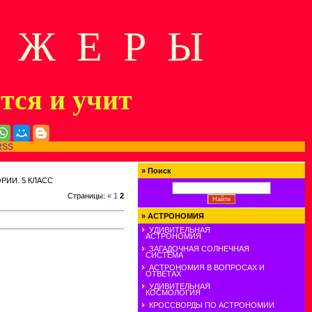
Д Ж Е Р Ы
ится и учит
RSS
»
Поиск
ИИ. 5 КЛАСС
Страницы
:
«
1
2
»
АСТРОНОМИЯ
УДИВИТЕЛЬНАЯ
АСТРОНОМИЯ
ЗАГАДОЧНАЯ СОЛНЕЧНАЯ
СИСТЕМА
АСТРОНОМИЯ В ВОПРОСАХ И
ОТВЕТАХ
УДИВИТЕЛЬНАЯ
КОСМОЛОГИЯ
КРОССВОРДЫ ПО АСТРОНОМИИ