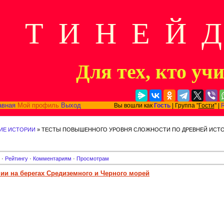
Т И Н Е Й 
Для тех, кто уч
авная
Мой профиль
Выход
Вы вошли как
Гость
| Группа "
Гости
" |
ИЕ ИСТОРИИ
» ТЕСТЫ ПОВЫШЕННОГО УРОВНЯ СЛОЖНОСТИ ПО ДРЕВНЕЙ ИСТОР
·
Рейтингу
·
Комментариям
·
Просмотрам
нии на берегах Средиземного и Черного морей