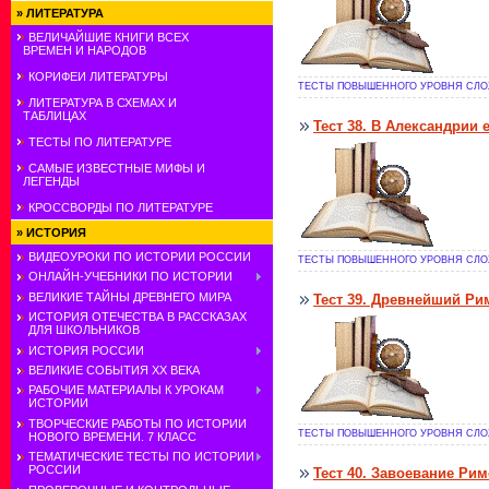
»
ЛИТЕРАТУРА
ВЕЛИЧАЙШИЕ КНИГИ ВСЕХ
ВРЕМЕН И НАРОДОВ
КОРИФЕИ ЛИТЕРАТУРЫ
ТЕСТЫ ПОВЫШЕННОГО УРОВНЯ СЛОЖ
ЛИТЕРАТУРА В СХЕМАХ И
ТАБЛИЦАХ
Тест 38. В Александрии 
ТЕСТЫ ПО ЛИТЕРАТУРЕ
САМЫЕ ИЗВЕСТНЫЕ МИФЫ И
ЛЕГЕНДЫ
КРОССВОРДЫ ПО ЛИТЕРАТУРЕ
»
ИСТОРИЯ
ВИДЕОУРОКИ ПО ИСТОРИИ РОССИИ
ТЕСТЫ ПОВЫШЕННОГО УРОВНЯ СЛОЖ
ОНЛАЙН-УЧЕБНИКИ ПО ИСТОРИИ
ВЕЛИКИЕ ТАЙНЫ ДРЕВНЕГО МИРА
Тест 39. Древнейший Ри
ИСТОРИЯ ОТЕЧЕСТВА В РАССКАЗАХ
ДЛЯ ШКОЛЬНИКОВ
ИСТОРИЯ РОССИИ
ВЕЛИКИЕ СОБЫТИЯ ХХ ВЕКА
РАБОЧИЕ МАТЕРИАЛЫ К УРОКАМ
ИСТОРИИ
ТВОРЧЕСКИЕ РАБОТЫ ПО ИСТОРИИ
ТЕСТЫ ПОВЫШЕННОГО УРОВНЯ СЛОЖ
НОВОГО ВРЕМЕНИ. 7 КЛАСС
ТЕМАТИЧЕСКИЕ ТЕСТЫ ПО ИСТОРИИ
РОССИИ
Тест 40. Завоевание Ри