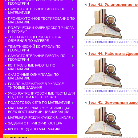
ГЕОМЕТРИИ
Тест 43. Установление 
САМОСТОЯТЕЛЬНЫЕ РАБОТЫ ПО
МАТЕМАТИКЕ
ПРОМЕЖУТОЧНОЕ ТЕСТИРОВАНИЕ ПО
МАТЕМАТИКЕ
ПОЭТИЧЕСКИЙ КАЛЕЙДОСКОП "ЧИСЛА
И ФИГУРЫ"
ТЕСТЫ ДЛЯ ОЦЕНКИ КАЧЕСТВА
ОБУЧЕНИЯ ПО АЛГЕБРЕ
ТЕСТЫ ПОВЫШЕННОГО УРОВНЯ СЛОЖ
ТЕМАТИЧЕСКИЙ КОНТРОЛЬ ПО
ГЕОМЕТРИИ
Тест 44. Рабство в Древ
САМОСТОЯТЕЛЬНЫЕ РАБОТЫ ПО
ГЕОМЕТРИИ
КОНТРОЛЬНЫЕ РАБОТЫ ПО
МАТЕМАТИКЕ
СКАЗОЧНЫЕ ОЛИМПИАДЫ ПО
МАТЕМАТИКЕ
ГИА ПО МАТЕМАТИКЕ В 9 КЛАССЕ.
ТИПОВЫЕ ЗАДАНИЯ
ТЕСТЫ ПОВЫШЕННОГО УРОВНЯ СЛОЖ
УЧЕБНО-ТРЕНИРОВОЧНЫЕ ТЕСТЫ ДЛЯ
ПОДГОТОВКИ К ОГЭ. 9 КЛАСС
Тест 45. Земельный зако
ПОДГОТОВКА К ЕГЭ ПО МАТЕМАТИКЕ
МАТЕМАТИЧЕСКАЯ СОСТАВЛЯЮЩАЯ
ВСЕХ ДОСТИЖЕНИЙ ЦИВИЛИЗАЦИИ
МАТЕМАТИЧЕСКИЙ КРУЖОК В ШКОЛЕ
ЗАДАЧКИ ОТ ГРИГОРИЯ ОСТЕРА
КРОССВОРДЫ ПО МАТЕМАТИКЕ