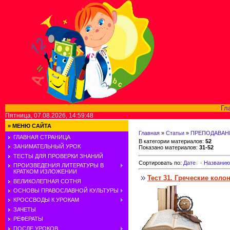
Гл
Пятница, 07.08.2026, 14:59:48
»
МЕНЮ САЙТА
Главная
»
Статьи
»
ПРЕПОДАВАН
ГЛАВНАЯ СТРАНИЦА
В категории материалов
:
52
ЗАНИМАТЕЛЬНЫЙ УРОК
Показано материалов
:
31-52
ТЕСТЫ ДЛЯ ПРОВЕРКИ ЗНАНИЙ
Сортировать по
:
Дате
·
Названию
ПРОИЗВЕДЕНИЯ ЛИТЕРАТУРЫ В
КРАТКОМ ИЗЛОЖЕНИИ
Тест 31. Греческие коло
ВЕЛИКОЛЕПНАЯ СОТНЯ
ОСНОВЫ ПРАВОСЛАВНОЙ КУЛЬТУРЫ
КРОССВОДЫ К УРОКАМ
ЗАЧЕТЫ
РЕФЕРАТЫ
ПОСЛЕ УРОКОВ