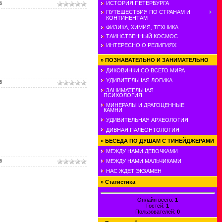
ИСТОРИЯ ПЕТЕРБУРГА
6
ПУТЕШЕСТВИЯ ПО СТРАНАМ И
КОНТИНЕНТАМ
ФИЗИКА, ХИМИЯ, ТЕХНИКА
ТАИНСТВЕННЫЙ КОСМОС
ИНТЕРЕСНО О РЕЛИГИЯХ
»
ПОЗНАВАТЕЛЬНО И ЗАНИМАТЕЛЬНО
ДИКОВИНКИ СО ВСЕГО МИРА
УДИВИТЕЛЬНАЯ ЛОГИКА
6
ЗАНИМАТЕЛЬНАЯ
ПСИХОЛОГИЯ
МИНЕРАЛЫ И ДРАГОЦЕННЫЕ
КАМНИ
УДИВИТЕЛЬНАЯ АРХЕОЛОГИЯ
ДИВНАЯ ПАЛЕОНТОЛОГИЯ
»
БЕСЕДА ПО ДУШАМ С ТИНЕЙДЖЕРАМИ
МЕЖДУ НАМИ ДЕВОЧКАМИ
МЕЖДУ НАМИ МАЛЬЧИКАМИ
6
НАС ЖДЕТ ЭКЗАМЕН
»
Статистика
Онлайн всего:
1
Гостей:
1
Пользователей:
0