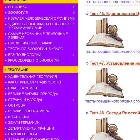
»
БИОЛОГИЯ
ТЕСТЫ ПОВЫШЕННОГО УРОВНЯ СЛОЖ
БОТАНИКА
ЗООЛОГИЯ
Тест 46. Единовластие Ц
ИЗУЧАЕМ ЧЕЛОВЕЧЕСКИЙ ОРГАНИЗМ
УДИВИТЕЛЬНЫЕ ФАКТЫ О ЧЕЛОВЕКЕ К
УРОКАМ АНАТОМИИ
САМЫЕ НЕОБЫЧНЫЕ ПРИРОДНЫЕ
ЯВЛЕНИЯ
БИОЛОГИЧЕСКИЕ ЗАДАЧИ
ТЕСТЫ ПО БИОЛОГИИ. 5 КЛАСС
ТЕСТЫ ПОВЫШЕННОГО УРОВНЯ СЛОЖ
ЕГЭ ПО БИОЛОГИИ
КРОССВОРДЫ ПО БИОЛОГИИ
Тест 47. Установление и
»
ГЕОГРАФИЯ
УДИВИТЕЛЬНАЯ ГЕОГРАФИЯ
КАК ОТКРЫВАЛИ НАШУ ЗЕМЛЮ
ПЛАНЕТА ЗЕМЛЯ
ВЕЛИКИЕ ЗАГАДКИ ПРИРОДЫ
СТРАНЫ И НАРОДЫ
ТЕСТЫ ПОВЫШЕННОГО УРОВНЯ СЛОЖ
ОСТРОВА
ВЕЛИКИЕ ГОРОДА МИРА
Тест 48. Соседи Римско
ШТАТЫ США
ЗЕМЛИ ГЕРМАНИИ
ДЕПАРТАМЕНТЫ ФРАНЦИИ
НАРОДЫ СЕВЕРА
ЗАДАНИЯ И УПРАЖНЕНИЯ ПО