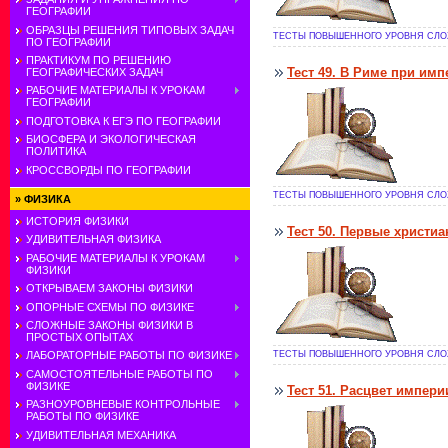
ГЕОГРАФИИ
ОБРАЗЦЫ РЕШЕНИЯ ТИПОВЫХ ЗАДАЧ
ТЕСТЫ ПОВЫШЕННОГО УРОВНЯ СЛОЖ
ПО ГЕОГРАФИИ
ПРАКТИКУМ ПО РЕШЕНИЮ
Тест 49. В Риме при им
ГЕОГРАФИЧЕСКИХ ЗАДАЧ
РАБОЧИЕ МАТЕРИАЛЫ К УРОКАМ
ГЕОГРАФИИ
ПОДГОТОВКА К ЕГЭ ПО ГЕОГРАФИИ
БИОСФЕРА И ЭКОЛОГИЧЕСКАЯ
ПОЛИТИКА
КРОССВОРДЫ ПО ГЕОГРАФИИ
ТЕСТЫ ПОВЫШЕННОГО УРОВНЯ СЛОЖ
»
ФИЗИКА
ИСТОРИЯ ФИЗИКИ
Тест 50. Первые христиа
УДИВИТЕЛЬНАЯ ФИЗИКА
РАБОЧИЕ МАТЕРИАЛЫ К УРОКАМ
ФИЗИКИ
ОТКРЫВАЕМ ЗАКОНЫ ФИЗИКИ
ОПОРНЫЕ СХЕМЫ ПО ФИЗИКЕ
СЛОЖНЫЕ ЗАКОНЫ ФИЗИКИ В
ПРОСТЫХ ОПЫТАХ
ТЕСТЫ ПОВЫШЕННОГО УРОВНЯ СЛОЖ
ЛАБОРАТОРНЫЕ РАБОТЫ ПО ФИЗИКЕ
САМОСТОЯТЕЛЬНЫЕ РАБОТЫ ПО
ФИЗИКЕ
Тест 51. Расцвет импери
РАЗНОУРОВНЕВЫЕ КОНТРОЛЬНЫЕ
РАБОТЫ ПО ФИЗИКЕ
УДИВИТЕЛЬНАЯ МЕХАНИКА