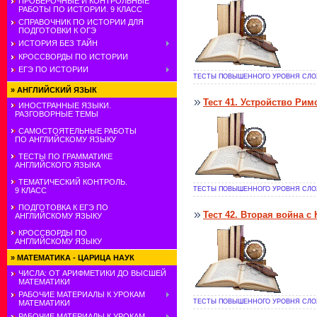
ПРОВЕРОЧНЫЕ И КОНТРОЛЬНЫЕ
РАБОТЫ ПО ИСТОРИИ. 9 КЛАСС
СПРАВОЧНИК ПО ИСТОРИИ ДЛЯ
ПОДГОТОВКИ К ОГЭ
ИСТОРИЯ БЕЗ ТАЙН
КРОССВОРДЫ ПО ИСТОРИИ
ЕГЭ ПО ИСТОРИИ
ТЕСТЫ ПОВЫШЕННОГО УРОВНЯ СЛОЖ
»
АНГЛИЙСКИЙ ЯЗЫК
Тест 41. Устройство Ри
ИНОСТРАННЫЕ ЯЗЫКИ.
РАЗГОВОРНЫЕ ТЕМЫ
САМОСТОЯТЕЛЬНЫЕ РАБОТЫ
ПО АНГЛИЙСКОМУ ЯЗЫКУ
ТЕСТЫ ПО ГРАММАТИКЕ
АНГЛИЙСКОГО ЯЗЫКА
ТЕМАТИЧЕСКИЙ КОНТРОЛЬ.
ТЕСТЫ ПОВЫШЕННОГО УРОВНЯ СЛОЖ
9 КЛАСС
ПОДГОТОВКА К ЕГЭ ПО
Тест 42. Вторая война с
АНГЛИЙСКОМУ ЯЗЫКУ
КРОССВОРДЫ ПО
АНГЛИЙСКОМУ ЯЗЫКУ
»
МАТЕМАТИКА - ЦАРИЦА НАУК
ЧИСЛА: ОТ АРИФМЕТИКИ ДО ВЫСШЕЙ
МАТЕМАТИКИ
РАБОЧИЕ МАТЕРИАЛЫ К УРОКАМ
ТЕСТЫ ПОВЫШЕННОГО УРОВНЯ СЛОЖ
МАТЕМАТИКИ
РАБОЧИЕ МАТЕРИАЛЫ К УРОКАМ