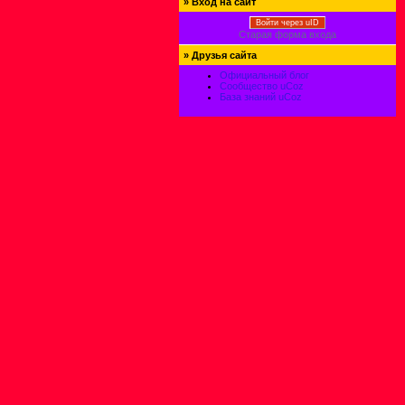
»
Вход на сайт
Войти через uID
Старая форма входа
»
Друзья сайта
Официальный блог
Сообщество uCoz
База знаний uCoz