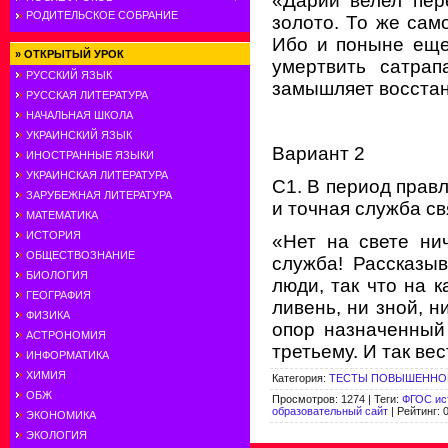
«Дарий велел пере
РОДИТЕЛЬСКОЕ СОБРАНИЕ
золото. То же само
Ибо и поныне еще
»
ОТКРЫТЫЙ УРОК
умертвить сатрап
РУССКИЙ ЯЗЫК
замышляет восстан
РУССКАЯ ЛИТЕРАТУРА
НАЧАЛЬНАЯ ШКОЛА
УКРАИНСКИЙ ЯЗЫК
Вариант 2
ИНОСТРАННЫЕ ЯЗЫКИ
УКРАИНСКАЯ ЛИТЕРАТУРА
С1. В период прав
ЗАРУБЕЖНАЯ ЛИТЕРАТУРА
и точная служба св
МАТЕМАТИКА
ИСТОРИЯ
«Нет на свете ни
ОБЩЕСТВОЗНАНИЕ
служба! Рассказыв
БИОЛОГИЯ
люди, так что на к
ГЕОГРАФИЯ
ливень, ни зной, н
ФИЗИКА
опор назначенный 
АСТРОНОМИЯ
третьему. И так вес
ИНФОРМАТИКА
ХИМИЯ
Категория
:
ТЕСТЫ ПОВЫШЕННОГ
ОБЖ
Просмотров
:
1274
|
Теги
:
ФГОС ис
образовательный сайт
|
Рейтинг
:
0
ЭКОНОМИКА
ЭКОЛОГИЯ