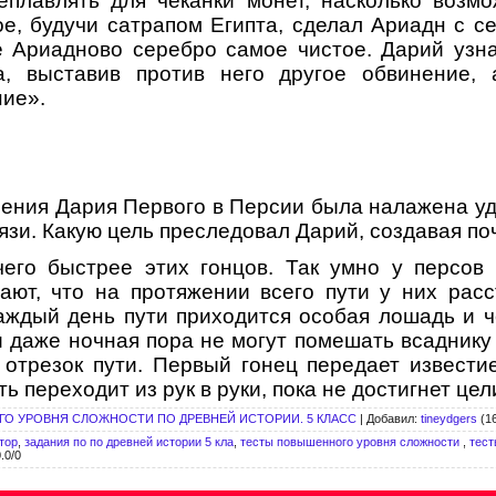
плавлять для чеканки монет, на­сколько возм
е, бу­дучи сатрапом Египта, сделал Ариадн с с
 Ариадново серебро самое чис­тое. Дарий узна
а, выставив против него другое обвинение,
ие».
ления Дария Первого в Персии была налажена у
язи. Какую цель преследовал Дарий, создавая по
чего быстрее этих гонцов. Так умно у персов 
а­ют, что на протяжении всего пути у них ра
аждый день пути прихо­дится особая лошадь и ч
и даже ночная пора не могут помешать всадни­ку
отрезок пути. Первый гонец передает извести
ть переходит из рук в руки, пока не достигнет цел
О УРОВНЯ СЛОЖНОСТИ ПО ДРЕВНЕЙ ИСТОРИИ. 5 КЛАСС
|
Добавил
:
tineydgers
(16
тор
,
задания по по древней истории 5 кла
,
тесты повышенного уровня сложности
,
тест
.0
/
0