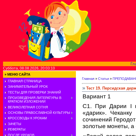
Гл
Суббота, 08.08.2026, 20:03:10
»
МЕНЮ САЙТА
Главная
»
Статьи
»
ПРЕПОДАВАН
ГЛАВНАЯ СТРАНИЦА
ЗАНИМАТЕЛЬНЫЙ УРОК
Тест 19. Персидская дер
ТЕСТЫ ДЛЯ ПРОВЕРКИ ЗНАНИЙ
Вариант 1
ПРОИЗВЕДЕНИЯ ЛИТЕРАТУРЫ В
КРАТКОМ ИЗЛОЖЕНИИ
С1. При Дарии I 
ВЕЛИКОЛЕПНАЯ СОТНЯ
«дарик». Чеканку
ОСНОВЫ ПРАВОСЛАВНОЙ КУЛЬТУРЫ
сочинений Геродот
КРОССВОДЫ К УРОКАМ
ЗАЧЕТЫ
золотые монеты, а
РЕФЕРАТЫ
ПОСЛЕ УРОКОВ