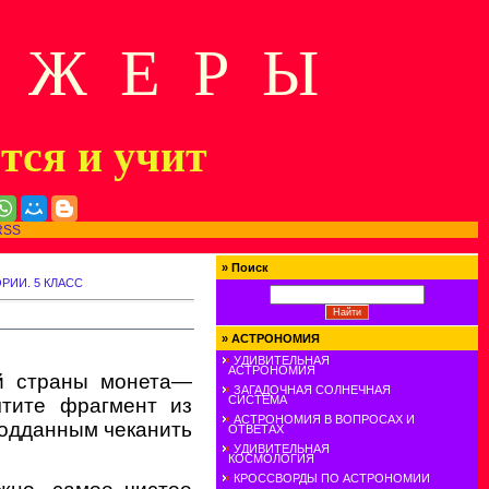
Д Ж Е Р Ы
ится и учит
RSS
»
Поиск
ИИ. 5 КЛАСС
»
АСТРОНОМИЯ
УДИВИТЕЛЬНАЯ
АСТРОНОМИЯ
ей страны монета—
ЗАГАДОЧНАЯ СОЛНЕЧНАЯ
СИСТЕМА
чтите фрагмент из
АСТРОНОМИЯ В ВОПРОСАХ И
подданным чеканить
ОТВЕТАХ
УДИВИТЕЛЬНАЯ
КОСМОЛОГИЯ
КРОССВОРДЫ ПО АСТРОНОМИИ