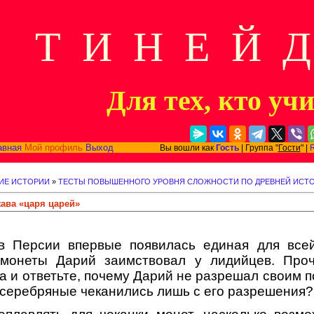
Т И Н Е Й 
Для тех, кто уч
авная
Мой профиль
Выход
Вы вошли как
Гость
| Группа "
Гости
" |
ИЕ ИСТОРИИ
»
ТЕСТЫ ПОВЫШЕННОГО УРОВНЯ СЛОЖНОСТИ ПО ДРЕВНЕЙ ИСТОР
жава «царя царей»
в Персии впервые появилась единая для вс
 монеты Дарий заимствовал у лидийцев. Про
а и ответьте, почему Дарий не разре­шал своим 
 се­ребряные чеканились лишь с его разрешения?