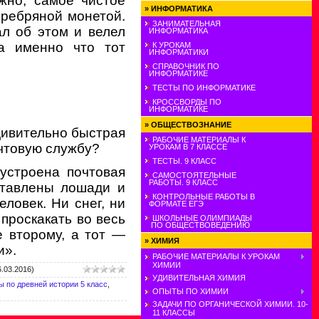
ожно, самое чистое
»
ИНФОРМАТИКА
еребряной мо­нетой.
ЗАНИМАТЕЛЬНАЯ
л об этом и велел
ИНФОРМАТИКА
 а именно что тот
К УРОКАМ
ИНФОРМАТИКИ
СПРАВОЧНИК ПО
ИНФОРМАТИКЕ
ТЕСТЫ ПО ИНФОРМАТИКЕ
КРОССВОРДЫ ПО
ИНФОРМАТИКЕ
»
ОБЩЕСТВОЗНАНИЕ
дивительно быстрая
РАБОЧИЕ МАТЕРИАЛЫ К
что­вую службу?
УРОКАМ В 7 КЛАССЕ
ТЕСТЫ. 9 КЛАСС
устроена почтовая
САМОСТОЯТЕЛЬНЫЕ
РАБОТЫ. 9 КЛАСС
сставлены лошади и
КОНТРОЛЬНЫЕ РАБОТЫ В
еловек. Ни снег, ни
ФОРМАТЕ ЕГЭ
 проскакать во весь
ШКОЛЬНЫЕ ОЛИМПИАДЫ
ПО ОБЩЕСТВОВЕДЕНИЮ
е второму, а тот —
»
ХИМИЯ
и».
РАБОЧИЕ МАТЕРИАЛЫ К УРОКАМ
ХИМИИ
.03.2016)
УДИВИТЕЛЬНАЯ ХИМИЯ
ы по древней истории 5 класс
,
ОПЫТЫ ПО ХИМИИ
ЗАДАЧИ ПО ОРГАНИЧЕСКОЙ ХИМИИ. 10-
11 КЛАССЫ