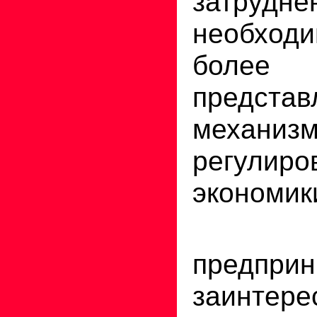
затрудн
необход
боле
предст
механиз
регулиро
экономик
Лю
предприн
заинте