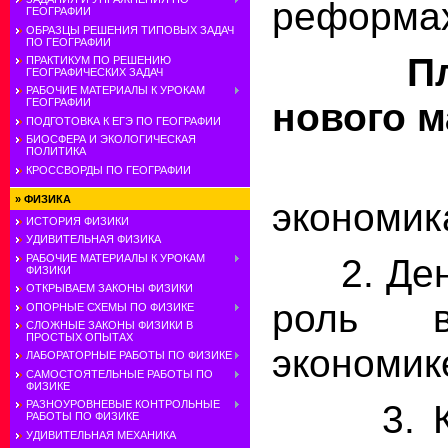
реформах
ГЕОГРАФИИ
ОБРАЗЦЫ РЕШЕНИЯ ТИПОВЫХ ЗАДАЧ
ПО ГЕОГРАФИИ
П
ПРАКТИКУМ ПО РЕШЕНИЮ
ГЕОГРАФИЧЕСКИХ ЗАДАЧ
РАБОЧИЕ МАТЕРИАЛЫ К УРОКАМ
нового 
ГЕОГРАФИИ
ПОДГОТОВКА К ЕГЭ ПО ГЕОГРАФИИ
БИОСФЕРА И ЭКОЛОГИЧЕСКАЯ
ПОЛИТИКА
1. Р
КРОССВОРДЫ ПО ГЕОГРАФИИ
»
ФИЗИКА
экономик
ИСТОРИЯ ФИЗИКИ
УДИВИТЕЛЬНАЯ ФИЗИКА
2. Деньг
РАБОЧИЕ МАТЕРИАЛЫ К УРОКАМ
ФИЗИКИ
ОТКРЫВАЕМ ЗАКОНЫ ФИЗИКИ
роль в
ОПОРНЫЕ СХЕМЫ ПО ФИЗИКЕ
СЛОЖНЫЕ ЗАКОНЫ ФИЗИКИ В
ПРОСТЫХ ОПЫТАХ
экономик
ЛАБОРАТОРНЫЕ РАБОТЫ ПО ФИЗИКЕ
САМОСТОЯТЕЛЬНЫЕ РАБОТЫ ПО
ФИЗИКЕ
3. Кон
РАЗНОУРОВНЕВЫЕ КОНТРОЛЬНЫЕ
РАБОТЫ ПО ФИЗИКЕ
УДИВИТЕЛЬНАЯ МЕХАНИКА