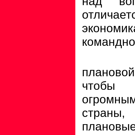
над во
отличае
экон
командн
В ус
планово
чтобы 
огромны
страны, 
плановые