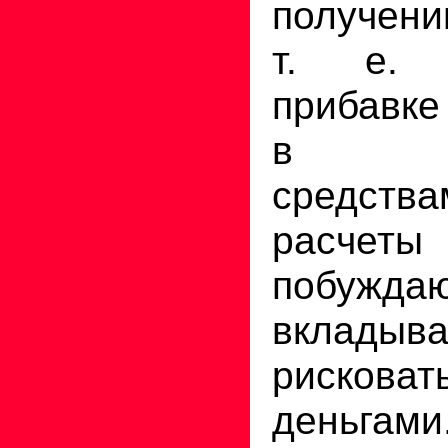
получен
т. е. 
прибавке
в пре
средст
расчеты
побуж
вкладыв
рисков
деньгами