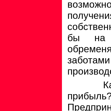
возможно
получен
собствен
бы на 
обреме
забо
производ
Как о
прибыль
Предпри