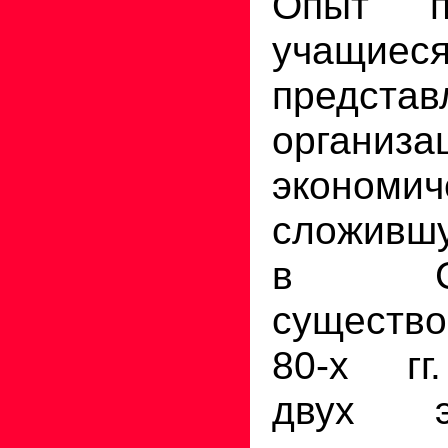
Опыт п
учащи
предст
организа
экономич
сложившу
в С
сущест
80-х гг
двух эк