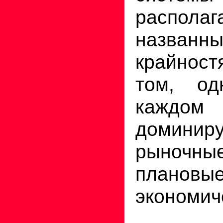
распола
названн
крайно
том, од
каждо
домини
рыноч
плановы
экономич