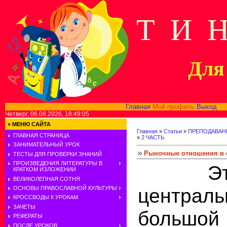
Т И 
Для 
Главная
Мой профиль
Выход
В
Четверг, 06.08.2026, 18:49:05
»
МЕНЮ САЙТА
Главная
»
Статьи
»
ПРЕПОДАВАНИ
ГЛАВНАЯ СТРАНИЦА
»
2 ЧАСТЬ
ЗАНИМАТЕЛЬНЫЙ УРОК
Рыночные отношения в 
ТЕСТЫ ДЛЯ ПРОВЕРКИ ЗНАНИЙ
ПРОИЗВЕДЕНИЯ ЛИТЕРАТУРЫ В
Этот 
КРАТКОМ ИЗЛОЖЕНИИ
ВЕЛИКОЛЕПНАЯ СОТНЯ
центра
ОСНОВЫ ПРАВОСЛАВНОЙ КУЛЬТУРЫ
КРОССВОДЫ К УРОКАМ
ЗАЧЕТЫ
большо
РЕФЕРАТЫ
ПОСЛЕ УРОКОВ