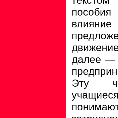
тексто
пособия 
влияни
предл
движе
далее — 
предприн
Эту ч
учащиеся
пони