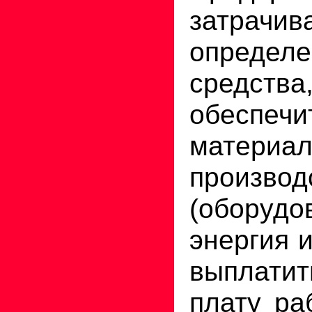
затрачив
определ
средст
обеспечи
материал
производ
(оборудо
энергия
и
выплатит
плату ра