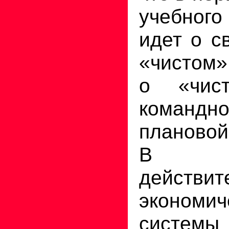
учебного
идет о с
«чистом»
о «чис
коман
плановой
В ре
действит
экономич
системы