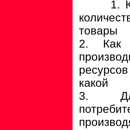
1. Ког
количес
товары 
2. Как
производ
ресурсов
какой т
3. Дл
потребит
производ