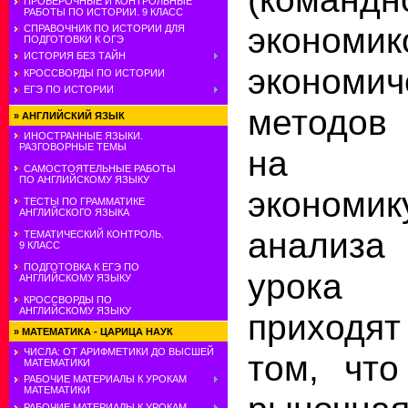
ПРОВЕРОЧНЫЕ И КОНТРОЛЬНЫЕ
РАБОТЫ ПО ИСТОРИИ. 9 КЛАСС
экон
СПРАВОЧНИК ПО ИСТОРИИ ДЛЯ
ПОДГОТОВКИ К ОГЭ
ИСТОРИЯ БЕЗ ТАЙН
экономич
КРОССВОРДЫ ПО ИСТОРИИ
ЕГЭ ПО ИСТОРИИ
методов
»
АНГЛИЙСКИЙ ЯЗЫК
ИНОСТРАННЫЕ ЯЗЫКИ.
РАЗГОВОРНЫЕ ТЕМЫ
на р
САМОСТОЯТЕЛЬНЫЕ РАБОТЫ
ПО АНГЛИЙСКОМУ ЯЗЫКУ
экономик
ТЕСТЫ ПО ГРАММАТИКЕ
АНГЛИЙСКОГО ЯЗЫКА
анализа
ТЕМАТИЧЕСКИЙ КОНТРОЛЬ.
9 КЛАСС
ПОДГОТОВКА К ЕГЭ ПО
урока
АНГЛИЙСКОМУ ЯЗЫКУ
КРОССВОРДЫ ПО
АНГЛИЙСКОМУ ЯЗЫКУ
приходя
»
МАТЕМАТИКА - ЦАРИЦА НАУК
ЧИСЛА: ОТ АРИФМЕТИКИ ДО ВЫСШЕЙ
том, что
МАТЕМАТИКИ
РАБОЧИЕ МАТЕРИАЛЫ К УРОКАМ
МАТЕМАТИКИ
РАБОЧИЕ МАТЕРИАЛЫ К УРОКАМ