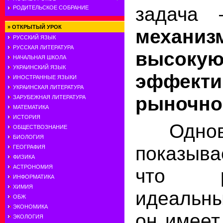
задач
РОДИТЕЛЬСКОЕ СОБРАНИЕ
»
ОТКРЫТЫЙ УРОК
механи
РУССКИЙ ЯЗЫК
РУССКАЯ ЛИТЕРАТУРА
высоку
НАЧАЛЬНАЯ ШКОЛА
УКРАИНСКИЙ ЯЗЫК
эффекти
ИНОСТРАННЫЕ ЯЗЫКИ
УКРАИНСКАЯ ЛИТЕРАТУРА
рыночно
ЗАРУБЕЖНАЯ ЛИТЕРАТУРА
МАТЕМАТИКА
ИСТОРИЯ
Одновр
ОБЩЕСТВОЗНАНИЕ
БИОЛОГИЯ
показыва
ГЕОГРАФИЯ
ФИЗИКА
АСТРОНОМИЯ
что 
ИНФОРМАТИКА
ХИМИЯ
идеальн
ОБЖ
ЭКОНОМИКА
он имеет
ЭКОЛОГИЯ