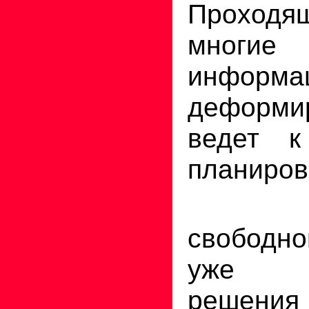
Проход
многие
информа
деформи
ведет 
планиров
В ус
свободно
уже от
решени