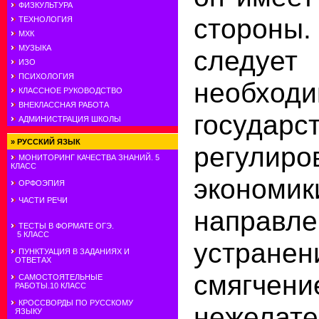
ФИЗКУЛЬТУРА
сторон
ТЕХНОЛОГИЯ
МХК
МУЗЫКА
следуе
ИЗО
ПСИХОЛОГИЯ
необходи
КЛАССНОЕ РУКОВОДСТВО
ВНЕКЛАССНАЯ РАБОТА
государс
АДМИНИСТРАЦИЯ ШКОЛЫ
»
РУССКИЙ ЯЗЫК
регулиро
МОНИТОРИНГ КАЧЕСТВА ЗНАНИЙ. 5
КЛАСС
экономик
ОРФОЭПИЯ
ЧАСТИ РЕЧИ
направ
ТЕСТЫ В ФОРМАТЕ ОГЭ.
5 КЛАСС
устра
ПУНКТУАЦИЯ В ЗАДАНИЯХ И
ОТВЕТАХ
смягчени
САМОСТОЯТЕЛЬНЫЕ
РАБОТЫ.10 КЛАСС
КРОССВОРДЫ ПО РУССКОМУ
нежелат
ЯЗЫКУ