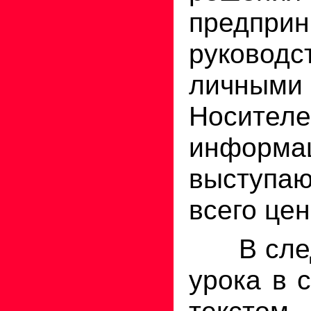
предприн
руководс
личными
Носител
информа
выступ
всего цен
В след
урока в 