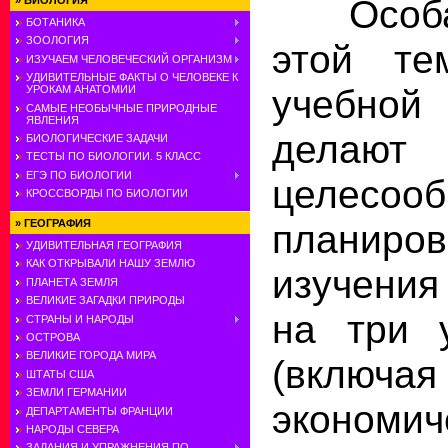
Особая
»
БИОЛОГИЯ
БОТАНИКА
ЗООЛОГИЯ
этой т
ИЗУЧАЕМ ЧЕЛОВЕЧЕСКИЙ ОРГАНИЗМ
УДИВИТЕЛЬНЫЕ ФАКТЫ О ЧЕЛОВЕКЕ К
учебной
УРОКАМ АНАТОМИИ
САМЫЕ НЕОБЫЧНЫЕ ПРИРОДНЫЕ
ЯВЛЕНИЯ
делают
БИОЛОГИЧЕСКИЕ ЗАДАЧИ
ТЕСТЫ ПО БИОЛОГИИ. 5 КЛАСС
ЕГЭ ПО БИОЛОГИИ
целесоо
КРОССВОРДЫ ПО БИОЛОГИИ
планир
»
ГЕОГРАФИЯ
УДИВИТЕЛЬНАЯ ГЕОГРАФИЯ
КАК ОТКРЫВАЛИ НАШУ ЗЕМЛЮ
изучения
ПЛАНЕТА ЗЕМЛЯ
ВЕЛИКИЕ ЗАГАДКИ ПРИРОДЫ
на три 
СТРАНЫ И НАРОДЫ
ОСТРОВА
ВЕЛИКИЕ ГОРОДА МИРА
(включа
ШТАТЫ США
ЗЕМЛИ ГЕРМАНИИ
экономич
ДЕПАРТАМЕНТЫ ФРАНЦИИ
НАРОДЫ СЕВЕРА
ЗАДАНИЯ И УПРАЖНЕНИЯ ПО