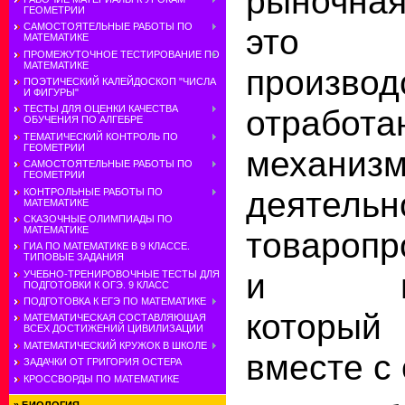
рыночная
ГЕОМЕТРИИ
САМОСТОЯТЕЛЬНЫЕ РАБОТЫ ПО
это эф
МАТЕМАТИКЕ
ПРОМЕЖУТОЧНОЕ ТЕСТИРОВАНИЕ ПО
МАТЕМАТИКЕ
производ
ПОЭТИЧЕСКИЙ КАЛЕЙДОСКОП "ЧИСЛА
И ФИГУРЫ"
отработа
ТЕСТЫ ДЛЯ ОЦЕНКИ КАЧЕСТВА
ОБУЧЕНИЯ ПО АЛГЕБРЕ
ТЕМАТИЧЕСКИЙ КОНТРОЛЬ ПО
ГЕОМЕТРИИ
механизм
САМОСТОЯТЕЛЬНЫЕ РАБОТЫ ПО
ГЕОМЕТРИИ
деятельн
КОНТРОЛЬНЫЕ РАБОТЫ ПО
МАТЕМАТИКЕ
СКАЗОЧНЫЕ ОЛИМПИАДЫ ПО
МАТЕМАТИКЕ
товаропр
ГИА ПО МАТЕМАТИКЕ В 9 КЛАССЕ.
ТИПОВЫЕ ЗАДАНИЯ
и потр
УЧЕБНО-ТРЕНИРОВОЧНЫЕ ТЕСТЫ ДЛЯ
ПОДГОТОВКИ К ОГЭ. 9 КЛАСС
ПОДГОТОВКА К ЕГЭ ПО МАТЕМАТИКЕ
который
МАТЕМАТИЧЕСКАЯ СОСТАВЛЯЮЩАЯ
ВСЕХ ДОСТИЖЕНИЙ ЦИВИЛИЗАЦИИ
МАТЕМАТИЧЕСКИЙ КРУЖОК В ШКОЛЕ
вместе с
ЗАДАЧКИ ОТ ГРИГОРИЯ ОСТЕРА
КРОССВОРДЫ ПО МАТЕМАТИКЕ