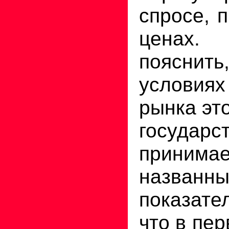
спросе, 
ценах
поясни
условия
рынка это
госуд
принимае
названн
показате
что в пер