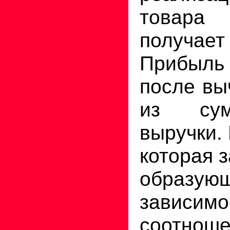
товара 
получа
Прибыль
после вы
из су
выручки.
которая з
образ
завис
соотноше