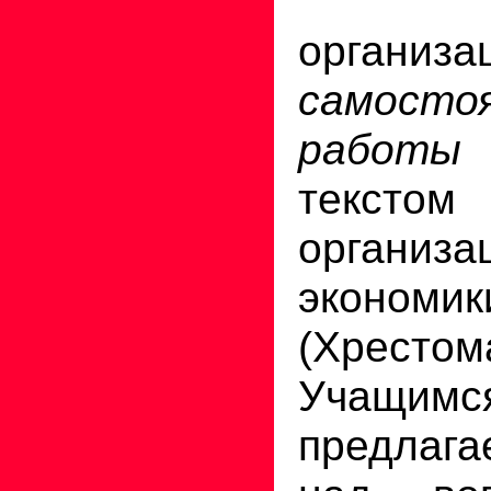
Воз
организа
самосто
работы
тексто
организа
экономик
(Хрестом
Учащимс
предлага