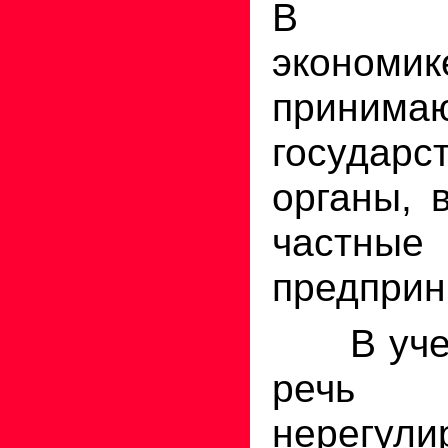
В ко
экономик
принима
государс
органы, 
частные
предприн
В учеб
речь
нерегули