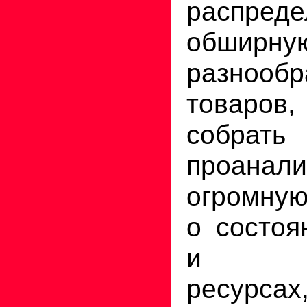
распреде
обшир
разнообр
товаров
соб
проанали
огромну
о состоя
и им
ресурс