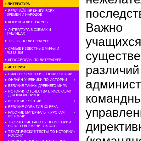
»
ЛИТЕРАТУРА
последс
ВЕЛИЧАЙШИЕ КНИГИ ВСЕХ
ВРЕМЕН И НАРОДОВ
КОРИФЕИ ЛИТЕРАТУРЫ
Важно
ЛИТЕРАТУРА В СХЕМАХ И
ТАБЛИЦАХ
учащихся
ТЕСТЫ ПО ЛИТЕРАТУРЕ
САМЫЕ ИЗВЕСТНЫЕ МИФЫ И
существ
ЛЕГЕНДЫ
КРОССВОРДЫ ПО ЛИТЕРАТУРЕ
различий
»
ИСТОРИЯ
ВИДЕОУРОКИ ПО ИСТОРИИ РОССИИ
админист
ОНЛАЙН-УЧЕБНИКИ ПО ИСТОРИИ
ВЕЛИКИЕ ТАЙНЫ ДРЕВНЕГО МИРА
ИСТОРИЯ ОТЕЧЕСТВА В РАССКАЗАХ
команд
ДЛЯ ШКОЛЬНИКОВ
ИСТОРИЯ РОССИИ
ВЕЛИКИЕ СОБЫТИЯ ХХ ВЕКА
управлен
РАБОЧИЕ МАТЕРИАЛЫ К УРОКАМ
ИСТОРИИ
директив
ТВОРЧЕСКИЕ РАБОТЫ ПО ИСТОРИИ
НОВОГО ВРЕМЕНИ. 7 КЛАСС
ТЕМАТИЧЕСКИЕ ТЕСТЫ ПО ИСТОРИИ
РОССИИ
(командн