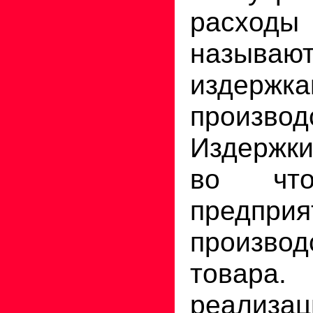
расход
называют
издержк
производ
Издержки
во что
предприя
производ
товар
реализац