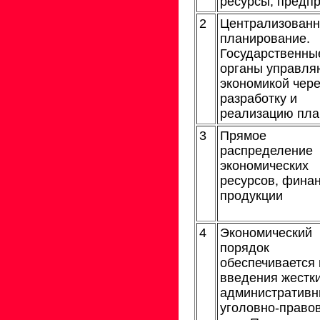
ресурсы, предп
2
Централизованн
планирование.
Государственны
органы управля
экономикой чере
разработку и
реализацию пла
3
Прямое
распределение
экономических
ресурсов, финан
продукции
4
Экономический
порядок
обеспечивается
введения жестк
административн
уголовно-право