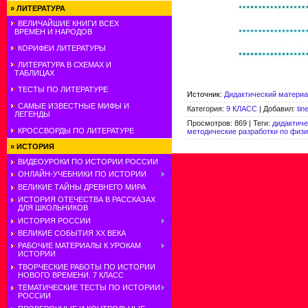
»
ЛИТЕРАТУРА
ВЕЛИЧАЙШИЕ КНИГИ ВСЕХ
ВРЕМЕН И НАРОДОВ
КОРИФЕИ ЛИТЕРАТУРЫ
ЛИТЕРАТУРА В СХЕМАХ И
ТАБЛИЦАХ
ТЕСТЫ ПО ЛИТЕРАТУРЕ
Источник
:
Дидактический материал
САМЫЕ ИЗВЕСТНЫЕ МИФЫ И
Категория
:
9 КЛАСС
|
Добавил
:
tin
ЛЕГЕНДЫ
Просмотров
:
869
|
Теги
:
дидактиче
КРОССВОРДЫ ПО ЛИТЕРАТУРЕ
методические разработки по физи
»
ИСТОРИЯ
ВИДЕОУРОКИ ПО ИСТОРИИ РОССИИ
ОНЛАЙН-УЧЕБНИКИ ПО ИСТОРИИ
ВЕЛИКИЕ ТАЙНЫ ДРЕВНЕГО МИРА
ИСТОРИЯ ОТЕЧЕСТВА В РАССКАЗАХ
ДЛЯ ШКОЛЬНИКОВ
ИСТОРИЯ РОССИИ
ВЕЛИКИЕ СОБЫТИЯ ХХ ВЕКА
РАБОЧИЕ МАТЕРИАЛЫ К УРОКАМ
ИСТОРИИ
ТВОРЧЕСКИЕ РАБОТЫ ПО ИСТОРИИ
НОВОГО ВРЕМЕНИ. 7 КЛАСС
ТЕМАТИЧЕСКИЕ ТЕСТЫ ПО ИСТОРИИ
РОССИИ