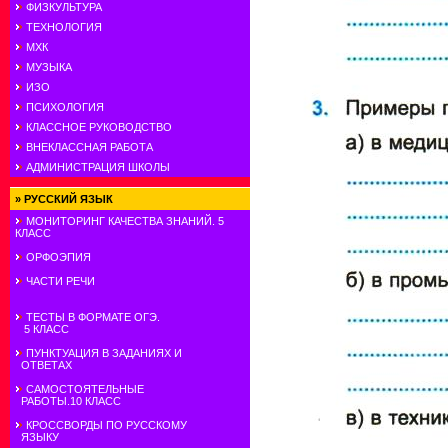
ФИЗКУЛЬТУРА
ТЕХНОЛОГИЯ
МХК
МУЗЫКА
ИЗО
ПСИХОЛОГИЯ
КЛАССНОЕ РУКОВОДСТВО
ВНЕКЛАССНАЯ РАБОТА
АДМИНИСТРАЦИЯ ШКОЛЫ
»
РУССКИЙ ЯЗЫК
МОНИТОРИНГ КАЧЕСТВА ЗНАНИЙ. 5
КЛАСС
ОРФОЭПИЯ
ЧАСТИ РЕЧИ
ТЕСТЫ В ФОРМАТЕ ОГЭ.
5 КЛАСС
ПУНКТУАЦИЯ В ЗАДАНИЯХ И
ОТВЕТАХ
САМОСТОЯТЕЛЬНЫЕ
РАБОТЫ.10 КЛАСС
КРОССВОРДЫ ПО РУССКОМУ
ЯЗЫКУ