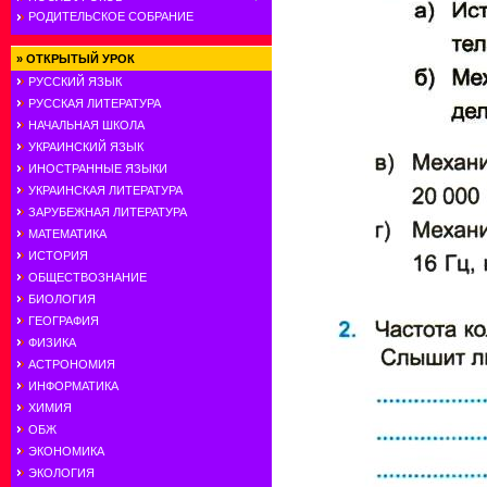
РОДИТЕЛЬСКОЕ СОБРАНИЕ
»
ОТКРЫТЫЙ УРОК
РУССКИЙ ЯЗЫК
РУССКАЯ ЛИТЕРАТУРА
НАЧАЛЬНАЯ ШКОЛА
УКРАИНСКИЙ ЯЗЫК
ИНОСТРАННЫЕ ЯЗЫКИ
УКРАИНСКАЯ ЛИТЕРАТУРА
ЗАРУБЕЖНАЯ ЛИТЕРАТУРА
МАТЕМАТИКА
ИСТОРИЯ
ОБЩЕСТВОЗНАНИЕ
БИОЛОГИЯ
ГЕОГРАФИЯ
ФИЗИКА
АСТРОНОМИЯ
ИНФОРМАТИКА
ХИМИЯ
ОБЖ
ЭКОНОМИКА
ЭКОЛОГИЯ