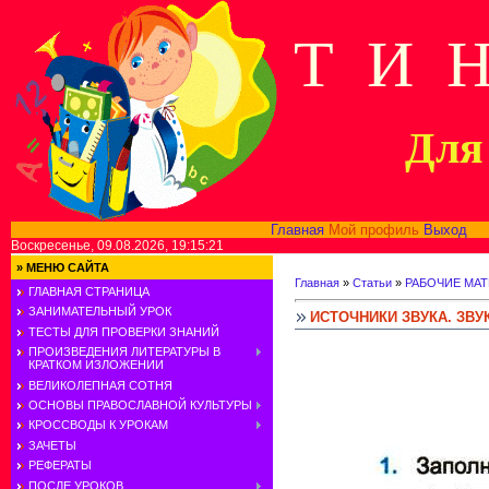
Т И 
Для 
Главная
Мой профиль
Выход
В
Воскресенье, 09.08.2026, 19:15:21
»
МЕНЮ САЙТА
Главная
»
Статьи
»
РАБОЧИЕ МАТ
ГЛАВНАЯ СТРАНИЦА
ЗАНИМАТЕЛЬНЫЙ УРОК
ИСТОЧНИКИ ЗВУКА. ЗВ
ТЕСТЫ ДЛЯ ПРОВЕРКИ ЗНАНИЙ
ПРОИЗВЕДЕНИЯ ЛИТЕРАТУРЫ В
КРАТКОМ ИЗЛОЖЕНИИ
ВЕЛИКОЛЕПНАЯ СОТНЯ
ОСНОВЫ ПРАВОСЛАВНОЙ КУЛЬТУРЫ
КРОССВОДЫ К УРОКАМ
ЗАЧЕТЫ
РЕФЕРАТЫ
ПОСЛЕ УРОКОВ