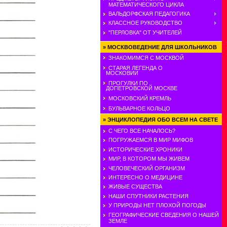
МАТЕМАТИЧЕСКОГО ЦИКЛА
ВАЛЬДОРФСКАЯ ПЕДАГОГИКА
КЛАССНОЕ РУКОВОДСТВО
"ПЕРЛОВКА" ОТ УЧИТЕЛЕЙ
»
МОСКВОВЕДЕНИЕ ДЛЯ ШКОЛЬНИКОВ
ЗНАКОМИМСЯ С МОСКВОЙ
СТАРАЯ ЛЕГЕНДА О
МОСКОВИИ
ПРОГУЛКИ ПО
ДОПЕТРОВСКОЙ МОСКВЕ
МОСКОВСКИЙ КРЕМЛЬ
БУЛЬВАРНОЕ КОЛЬЦО
»
ЭНЦИКЛОПЕДИЯ ОБО ВСЕМ НА СВЕТЕ
С ЧЕГО ВСЕ НАЧАЛОСЬ?
ПОГРУЖАЕМСЯ В МИР МИФОВ
ИСТОРИЧЕСКИЕ ХРОНИКИ
МИР, В КОТОРОМ МЫ ЖИВЕМ
ЧЕЛОВЕЧЕСКИЙ ОРГАНИЗМ
ИНТЕРЕСНО О МЕДИЦИНЕ
ЖИВЫЕ СУЩЕСТВА
НАШИ СПУТНИКИ РАСТЕНИЯ
У ПРИРОДЫ НЕТ ПЛОХОЙ ПОГОДЫ
ГЕОГРАФИЧЕСКИЕ СВЕДЕНИЯ О НАШЕЙ
ЗЕМЛЕ