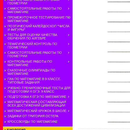
ГЕОМЕТРИИ
САМОСТОЯТЕЛЬНЫЕ РАБОТЫ ПО
МАТЕМАТИКЕ
ПРОМЕЖУТОЧНОЕ ТЕСТИРОВАНИЕ ПО
МАТЕМАТИКЕ
ПОЭТИЧЕСКИЙ КАЛЕЙДОСКОП "ЧИСЛА
И ФИГУРЫ"
ТЕСТЫ ДЛЯ ОЦЕНКИ КАЧЕСТВА
ОБУЧЕНИЯ ПО АЛГЕБРЕ
ТЕМАТИЧЕСКИЙ КОНТРОЛЬ ПО
ГЕОМЕТРИИ
САМОСТОЯТЕЛЬНЫЕ РАБОТЫ ПО
ГЕОМЕТРИИ
КОНТРОЛЬНЫЕ РАБОТЫ ПО
МАТЕМАТИКЕ
СКАЗОЧНЫЕ ОЛИМПИАДЫ ПО
МАТЕМАТИКЕ
ГИА ПО МАТЕМАТИКЕ В 9 КЛАССЕ.
ТИПОВЫЕ ЗАДАНИЯ
УЧЕБНО-ТРЕНИРОВОЧНЫЕ ТЕСТЫ ДЛЯ
ПОДГОТОВКИ К ОГЭ. 9 КЛАСС
ПОДГОТОВКА К ЕГЭ ПО МАТЕМАТИКЕ
МАТЕМАТИЧЕСКАЯ СОСТАВЛЯЮЩАЯ
ВСЕХ ДОСТИЖЕНИЙ ЦИВИЛИЗАЦИИ
МАТЕМАТИЧЕСКИЙ КРУЖОК В ШКОЛЕ
ЗАДАЧКИ ОТ ГРИГОРИЯ ОСТЕРА
КРОССВОРДЫ ПО МАТЕМАТИКЕ