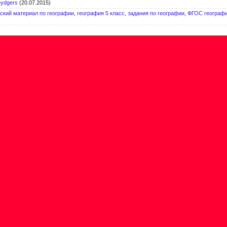
eydgers
(20.07.2015)
ский материал по географии
,
география 5 класс
,
задания по географии
,
ФГОС географ