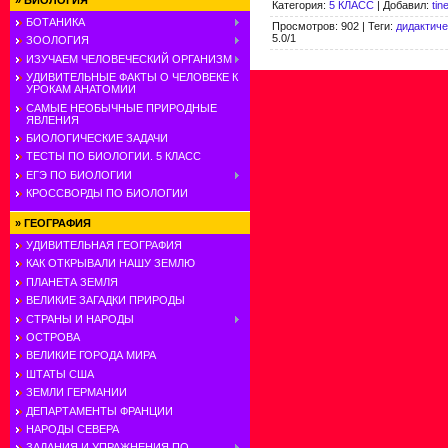
»
БИОЛОГИЯ
Категория
:
5 КЛАСС
|
Добавил
:
tin
БОТАНИКА
Просмотров
:
902
|
Теги
:
дидактиче
5.0
/
1
ЗООЛОГИЯ
ИЗУЧАЕМ ЧЕЛОВЕЧЕСКИЙ ОРГАНИЗМ
УДИВИТЕЛЬНЫЕ ФАКТЫ О ЧЕЛОВЕКЕ К
УРОКАМ АНАТОМИИ
САМЫЕ НЕОБЫЧНЫЕ ПРИРОДНЫЕ
ЯВЛЕНИЯ
БИОЛОГИЧЕСКИЕ ЗАДАЧИ
ТЕСТЫ ПО БИОЛОГИИ. 5 КЛАСС
ЕГЭ ПО БИОЛОГИИ
КРОССВОРДЫ ПО БИОЛОГИИ
»
ГЕОГРАФИЯ
УДИВИТЕЛЬНАЯ ГЕОГРАФИЯ
КАК ОТКРЫВАЛИ НАШУ ЗЕМЛЮ
ПЛАНЕТА ЗЕМЛЯ
ВЕЛИКИЕ ЗАГАДКИ ПРИРОДЫ
СТРАНЫ И НАРОДЫ
ОСТРОВА
ВЕЛИКИЕ ГОРОДА МИРА
ШТАТЫ США
ЗЕМЛИ ГЕРМАНИИ
ДЕПАРТАМЕНТЫ ФРАНЦИИ
НАРОДЫ СЕВЕРА
ЗАДАНИЯ И УПРАЖНЕНИЯ ПО