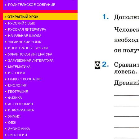
РОДИТЕЛЬСКОЕ СОБРАНИЕ
»
ОТКРЫТЫЙ УРОК
РУССКИЙ ЯЗЫК
РУССКАЯ ЛИТЕРАТУРА
НАЧАЛЬНАЯ ШКОЛА
УКРАИНСКИЙ ЯЗЫК
ИНОСТРАННЫЕ ЯЗЫКИ
УКРАИНСКАЯ ЛИТЕРАТУРА
ЗАРУБЕЖНАЯ ЛИТЕРАТУРА
МАТЕМАТИКА
ИСТОРИЯ
ОБЩЕСТВОЗНАНИЕ
БИОЛОГИЯ
ГЕОГРАФИЯ
ФИЗИКА
АСТРОНОМИЯ
ИНФОРМАТИКА
ХИМИЯ
ОБЖ
ЭКОНОМИКА
ЭКОЛОГИЯ