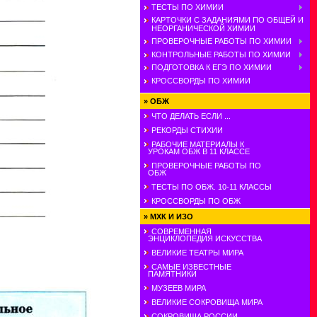
ТЕСТЫ ПО ХИМИИ
КАРТОЧКИ С ЗАДАНИЯМИ ПО ОБЩЕЙ И
НЕОРГАНИЧЕСКОЙ ХИМИИ
ПРОВЕРОЧНЫЕ РАБОТЫ ПО ХИМИИ
КОНТРОЛЬНЫЕ РАБОТЫ ПО ХИМИИ
ПОДГОТОВКА К ЕГЭ ПО ХИМИИ
КРОССВОРДЫ ПО ХИМИИ
»
ОБЖ
ЧТО ДЕЛАТЬ ЕСЛИ ...
РЕКОРДЫ СТИХИИ
РАБОЧИЕ МАТЕРИАЛЫ К
УРОКАМ ОБЖ В 11 КЛАССЕ
ПРОВЕРОЧНЫЕ РАБОТЫ ПО
ОБЖ
ТЕСТЫ ПО ОБЖ. 10-11 КЛАССЫ
КРОССВОРДЫ ПО ОБЖ
»
МХК И ИЗО
СОВРЕМЕННАЯ
ЭНЦИКЛОПЕДИЯ ИСКУССТВА
ВЕЛИКИЕ ТЕАТРЫ МИРА
САМЫЕ ИЗВЕСТНЫЕ
ПАМЯТНИКИ
МУЗЕЕВ МИРА
ВЕЛИКИЕ СОКРОВИЩА МИРА
СОКРОВИЩА РОССИИ