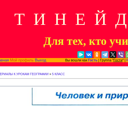
Т И Н Е Й 
Для тех, кто уч
авная
Мой профиль
Выход
Вы вошли как
Гость
| Группа "
Гости
" |
ЕРИАЛЫ К УРОКАМ ГЕОГРАФИИ
»
5 КЛАСС