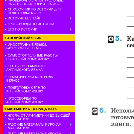
ПРОВЕРОЧНЫЕ И КОНТРОЛЬНЫЕ
РАБОТЫ ПО ИСТОРИИ. 9 КЛАСС
СПРАВОЧНИК ПО ИСТОРИИ ДЛЯ
ПОДГОТОВКИ К ОГЭ
ИСТОРИЯ БЕЗ ТАЙН
КРОССВОРДЫ ПО ИСТОРИИ
ЕГЭ ПО ИСТОРИИ
»
АНГЛИЙСКИЙ ЯЗЫК
ИНОСТРАННЫЕ ЯЗЫКИ.
РАЗГОВОРНЫЕ ТЕМЫ
САМОСТОЯТЕЛЬНЫЕ РАБОТЫ
ПО АНГЛИЙСКОМУ ЯЗЫКУ
ТЕСТЫ ПО ГРАММАТИКЕ
АНГЛИЙСКОГО ЯЗЫКА
ТЕМАТИЧЕСКИЙ КОНТРОЛЬ.
9 КЛАСС
ПОДГОТОВКА К ЕГЭ ПО
АНГЛИЙСКОМУ ЯЗЫКУ
КРОССВОРДЫ ПО
АНГЛИЙСКОМУ ЯЗЫКУ
»
МАТЕМАТИКА - ЦАРИЦА НАУК
ЧИСЛА: ОТ АРИФМЕТИКИ ДО ВЫСШЕЙ
МАТЕМАТИКИ
РАБОЧИЕ МАТЕРИАЛЫ К УРОКАМ
МАТЕМАТИКИ
РАБОЧИЕ МАТЕРИАЛЫ К УРОКАМ