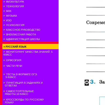
ФИЗКУЛЬТУРА
ТЕХНОЛОГИЯ
МХК
МУЗЫКА
ИЗО
ПСИХОЛОГИЯ
КЛАССНОЕ РУКОВОДСТВО
ВНЕКЛАССНАЯ РАБОТА
АДМИНИСТРАЦИЯ ШКОЛЫ
»
РУССКИЙ ЯЗЫК
МОНИТОРИНГ КАЧЕСТВА ЗНАНИЙ. 5
КЛАСС
ОРФОЭПИЯ
ЧАСТИ РЕЧИ
ТЕСТЫ В ФОРМАТЕ ОГЭ.
5 КЛАСС
ПУНКТУАЦИЯ В ЗАДАНИЯХ И
ОТВЕТАХ
САМОСТОЯТЕЛЬНЫЕ
РАБОТЫ.10 КЛАСС
КРОССВОРДЫ ПО РУССКОМУ
ЯЗЫКУ