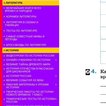
»
ЛИТЕРАТУРА
ВЕЛИЧАЙШИЕ КНИГИ ВСЕХ
ВРЕМЕН И НАРОДОВ
КОРИФЕИ ЛИТЕРАТУРЫ
ЛИТЕРАТУРА В СХЕМАХ И
ТАБЛИЦАХ
ТЕСТЫ ПО ЛИТЕРАТУРЕ
САМЫЕ ИЗВЕСТНЫЕ МИФЫ И
ЛЕГЕНДЫ
КРОССВОРДЫ ПО ЛИТЕРАТУРЕ
»
ИСТОРИЯ
ВИДЕОУРОКИ ПО ИСТОРИИ РОССИИ
ОНЛАЙН-УЧЕБНИКИ ПО ИСТОРИИ
ВЕЛИКИЕ ТАЙНЫ ДРЕВНЕГО МИРА
ИСТОРИЯ ОТЕЧЕСТВА В РАССКАЗАХ
ДЛЯ ШКОЛЬНИКОВ
ИСТОРИЯ РОССИИ
ВЕЛИКИЕ СОБЫТИЯ ХХ ВЕКА
РАБОЧИЕ МАТЕРИАЛЫ К УРОКАМ
ИСТОРИИ
ТВОРЧЕСКИЕ РАБОТЫ ПО ИСТОРИИ
НОВОГО ВРЕМЕНИ. 7 КЛАСС
ТЕМАТИЧЕСКИЕ ТЕСТЫ ПО ИСТОРИИ
РОССИИ