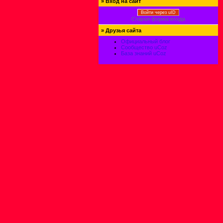
»
Вход на сайт
Войти через uID
Старая форма входа
»
Друзья сайта
Официальный блог
Сообщество uCoz
База знаний uCoz