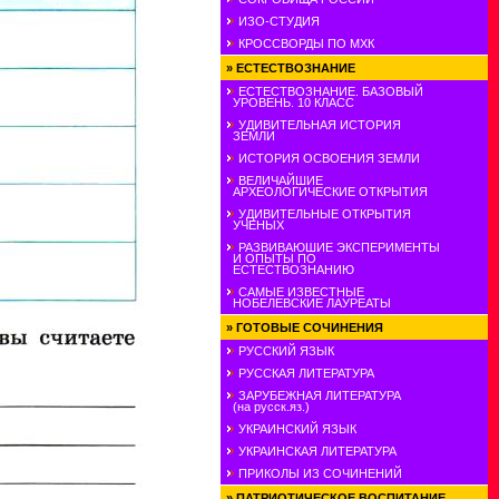
ИЗО-СТУДИЯ
КРОССВОРДЫ ПО МХК
»
ЕСТЕСТВОЗНАНИЕ
ЕСТЕСТВОЗНАНИЕ. БАЗОВЫЙ
УРОВЕНЬ. 10 КЛАСС
УДИВИТЕЛЬНАЯ ИСТОРИЯ
ЗЕМЛИ
ИСТОРИЯ ОСВОЕНИЯ ЗЕМЛИ
ВЕЛИЧАЙШИЕ
АРХЕОЛОГИЧЕСКИЕ ОТКРЫТИЯ
УДИВИТЕЛЬНЫЕ ОТКРЫТИЯ
УЧЕНЫХ
РАЗВИВАЮШИЕ ЭКСПЕРИМЕНТЫ
И ОПЫТЫ ПО
ЕСТЕСТВОЗНАНИЮ
САМЫЕ ИЗВЕСТНЫЕ
НОБЕЛЕВСКИЕ ЛАУРЕАТЫ
»
ГОТОВЫЕ СОЧИНЕНИЯ
РУССКИЙ ЯЗЫК
РУССКАЯ ЛИТЕРАТУРА
ЗАРУБЕЖНАЯ ЛИТЕРАТУРА
(на русск.яз.)
УКРАИНСКИЙ ЯЗЫК
УКРАИНСКАЯ ЛИТЕРАТУРА
ПРИКОЛЫ ИЗ СОЧИНЕНИЙ
»
ПАТРИОТИЧЕСКОЕ ВОСПИТАНИЕ