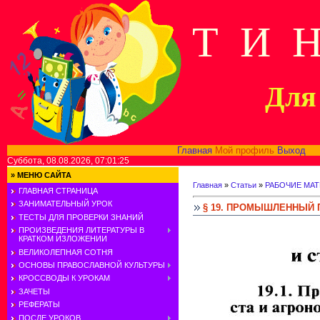
Т И 
Для 
Главная
Мой профиль
Выход
В
Суббота, 08.08.2026, 07:01:25
»
МЕНЮ САЙТА
Главная
»
Статьи
»
РАБОЧИЕ МАТ
ГЛАВНАЯ СТРАНИЦА
ЗАНИМАТЕЛЬНЫЙ УРОК
§ 19. ПРОМЫШЛЕННЫЙ 
ТЕСТЫ ДЛЯ ПРОВЕРКИ ЗНАНИЙ
ПРОИЗВЕДЕНИЯ ЛИТЕРАТУРЫ В
КРАТКОМ ИЗЛОЖЕНИИ
ВЕЛИКОЛЕПНАЯ СОТНЯ
ОСНОВЫ ПРАВОСЛАВНОЙ КУЛЬТУРЫ
КРОССВОДЫ К УРОКАМ
ЗАЧЕТЫ
РЕФЕРАТЫ
ПОСЛЕ УРОКОВ