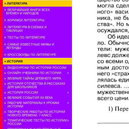
»
ЛИТЕРАТУРА
ВЕЛИЧАЙШИЕ КНИГИ ВСЕХ
ВРЕМЕН И НАРОДОВ
КОРИФЕИ ЛИТЕРАТУРЫ
ЛИТЕРАТУРА В СХЕМАХ И
ТАБЛИЦАХ
ТЕСТЫ ПО ЛИТЕРАТУРЕ
САМЫЕ ИЗВЕСТНЫЕ МИФЫ И
ЛЕГЕНДЫ
КРОССВОРДЫ ПО ЛИТЕРАТУРЕ
»
ИСТОРИЯ
ВИДЕОУРОКИ ПО ИСТОРИИ РОССИИ
ОНЛАЙН-УЧЕБНИКИ ПО ИСТОРИИ
ВЕЛИКИЕ ТАЙНЫ ДРЕВНЕГО МИРА
ИСТОРИЯ ОТЕЧЕСТВА В РАССКАЗАХ
ДЛЯ ШКОЛЬНИКОВ
ИСТОРИЯ РОССИИ
ВЕЛИКИЕ СОБЫТИЯ ХХ ВЕКА
РАБОЧИЕ МАТЕРИАЛЫ К УРОКАМ
ИСТОРИИ
ТВОРЧЕСКИЕ РАБОТЫ ПО ИСТОРИИ
НОВОГО ВРЕМЕНИ. 7 КЛАСС
ТЕМАТИЧЕСКИЕ ТЕСТЫ ПО ИСТОРИИ
РОССИИ