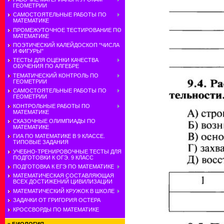
ГЕОМЕТРИИ
САМОСТОЯТЕЛЬНЫЕ РАБОТЫ ПО
МАТЕМАТИКЕ
ПРОМЕЖУТОЧНОЕ ТЕСТИРОВАНИЕ ПО
МАТЕМАТИКЕ
ПОЭТИЧЕСКИЙ КАЛЕЙДОСКОП "ЧИСЛА
И ФИГУРЫ"
ТЕСТЫ ДЛЯ ОЦЕНКИ КАЧЕСТВА
ОБУЧЕНИЯ ПО АЛГЕБРЕ
ТЕМАТИЧЕСКИЙ КОНТРОЛЬ ПО
ГЕОМЕТРИИ
САМОСТОЯТЕЛЬНЫЕ РАБОТЫ ПО
ГЕОМЕТРИИ
КОНТРОЛЬНЫЕ РАБОТЫ ПО
МАТЕМАТИКЕ
СКАЗОЧНЫЕ ОЛИМПИАДЫ ПО
МАТЕМАТИКЕ
ГИА ПО МАТЕМАТИКЕ В 9 КЛАССЕ.
ТИПОВЫЕ ЗАДАНИЯ
УЧЕБНО-ТРЕНИРОВОЧНЫЕ ТЕСТЫ ДЛЯ
ПОДГОТОВКИ К ОГЭ. 9 КЛАСС
ПОДГОТОВКА К ЕГЭ ПО МАТЕМАТИКЕ
МАТЕМАТИЧЕСКАЯ СОСТАВЛЯЮЩАЯ
ВСЕХ ДОСТИЖЕНИЙ ЦИВИЛИЗАЦИИ
МАТЕМАТИЧЕСКИЙ КРУЖОК В ШКОЛЕ
ЗАДАЧКИ ОТ ГРИГОРИЯ ОСТЕРА
КРОССВОРДЫ ПО МАТЕМАТИКЕ