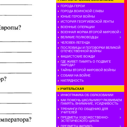
ГОРОДА-ГЕРОИ
ГОРОДА ВОИНСКОЙ СЛАВЫ
ЮНЫЕ ГЕРОИ ВОЙНЫ
ИСТОРИЯ ГЕОРГИЕВСКОЙ ЛЕНТЫ
ВОЕННЫЕ ОПЕРАЦИИ
ВОЕННАЯ ФОРМА ВТОРОЙ МИРОВОЙ
ВЕЛИКИЕ ПОЛКОВОДЦЫ
ЧЕЛОВЕК-ЛЕГЕНДА
ПОСЛОВИЦЫ И ПОГОВОРКИ ВЕЛИКОЙ
ОТЕЧЕСТВЕННОЙ ВОЙНЫ
ФАШИСТСКИЕ ВОЖДИ
ГДЕ ЖИВЕТ ПАМЯТЬ О ПОДВИГЕ
НАРОДА?
ТАЙНЫ ВТОРОЙ МИРОВОЙ ВОЙНЫ
СОБАКИ НА ВОЙНЕ
НАГЛЯДНОСТЬ
»
УЧИТЕЛЬСКАЯ
ИНФОГРАФИКА ОБ ОБРАЗОВАНИИ
КАК ПОМОЧЬ ШКОЛЬНИКУ? РАЗВИВАЕМ
ПАМЯТЬ, ВНИМАНИЕ, УСИДЧИВОСТЬ
ТРЕНИНГИ ПО ОБЩЕНИЮ ДЛЯ
УЧИТЕЛЕЙ
ПРЕДМЕТЫ ХУДОЖЕСТВЕННО-
ЭСТЕТИЧЕСКОГО ЦИКЛА
ПРЕДМЕТЫ ФИЗИКО-