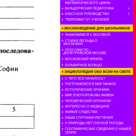
МАТЕМАТИЧЕСКОГО ЦИКЛА
ВАЛЬДОРФСКАЯ ПЕДАГОГИКА
КЛАССНОЕ РУКОВОДСТВО
"ПЕРЛОВКА" ОТ УЧИТЕЛЕЙ
»
МОСКВОВЕДЕНИЕ ДЛЯ ШКОЛЬНИКОВ
ЗНАКОМИМСЯ С МОСКВОЙ
СТАРАЯ ЛЕГЕНДА О
МОСКОВИИ
ПРОГУЛКИ ПО
ДОПЕТРОВСКОЙ МОСКВЕ
МОСКОВСКИЙ КРЕМЛЬ
БУЛЬВАРНОЕ КОЛЬЦО
»
ЭНЦИКЛОПЕДИЯ ОБО ВСЕМ НА СВЕТЕ
С ЧЕГО ВСЕ НАЧАЛОСЬ?
ПОГРУЖАЕМСЯ В МИР МИФОВ
ИСТОРИЧЕСКИЕ ХРОНИКИ
МИР, В КОТОРОМ МЫ ЖИВЕМ
ЧЕЛОВЕЧЕСКИЙ ОРГАНИЗМ
ИНТЕРЕСНО О МЕДИЦИНЕ
ЖИВЫЕ СУЩЕСТВА
НАШИ СПУТНИКИ РАСТЕНИЯ
У ПРИРОДЫ НЕТ ПЛОХОЙ ПОГОДЫ
ГЕОГРАФИЧЕСКИЕ СВЕДЕНИЯ О НАШЕЙ
ЗЕМЛЕ