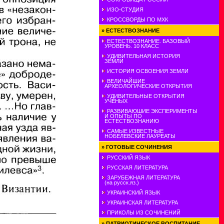
ИЗО-СТУДИЯ
КРОССВОРДЫ ПО МХК
»
ЕСТЕСТВОЗНАНИЕ
ЕСТЕСТВОЗНАНИЕ. БАЗОВЫЙ
УРОВЕНЬ. 10 КЛАСС
УДИВИТЕЛЬНАЯ ИСТОРИЯ
ЗЕМЛИ
ИСТОРИЯ ОСВОЕНИЯ ЗЕМЛИ
ВЕЛИЧАЙШИЕ
АРХЕОЛОГИЧЕСКИЕ ОТКРЫТИЯ
УДИВИТЕЛЬНЫЕ ОТКРЫТИЯ
УЧЕНЫХ
РАЗВИВАЮШИЕ ЭКСПЕРИМЕНТЫ
И ОПЫТЫ ПО
ЕСТЕСТВОЗНАНИЮ
САМЫЕ ИЗВЕСТНЫЕ
НОБЕЛЕВСКИЕ ЛАУРЕАТЫ
»
ГОТОВЫЕ СОЧИНЕНИЯ
РУССКИЙ ЯЗЫК
РУССКАЯ ЛИТЕРАТУРА
ЗАРУБЕЖНАЯ ЛИТЕРАТУРА
(на русск.яз.)
УКРАИНСКИЙ ЯЗЫК
УКРАИНСКАЯ ЛИТЕРАТУРА
ПРИКОЛЫ ИЗ СОЧИНЕНИЙ
»
ПАТРИОТИЧЕСКОЕ ВОСПИТАНИЕ