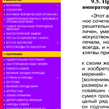
»
БИОЛОГИЯ
БОТАНИКА
ЗООЛОГИЯ
ИЗУЧАЕМ ЧЕЛОВЕЧЕСКИЙ ОРГАНИЗМ
УДИВИТЕЛЬНЫЕ ФАКТЫ О ЧЕЛОВЕКЕ К
УРОКАМ АНАТОМИИ
САМЫЕ НЕОБЫЧНЫЕ ПРИРОДНЫЕ
ЯВЛЕНИЯ
БИОЛОГИЧЕСКИЕ ЗАДАЧИ
ТЕСТЫ ПО БИОЛОГИИ. 5 КЛАСС
ЕГЭ ПО БИОЛОГИИ
КРОССВОРДЫ ПО БИОЛОГИИ
»
ГЕОГРАФИЯ
УДИВИТЕЛЬНАЯ ГЕОГРАФИЯ
КАК ОТКРЫВАЛИ НАШУ ЗЕМЛЮ
ПЛАНЕТА ЗЕМЛЯ
ВЕЛИКИЕ ЗАГАДКИ ПРИРОДЫ
СТРАНЫ И НАРОДЫ
ОСТРОВА
ВЕЛИКИЕ ГОРОДА МИРА
ШТАТЫ США
ЗЕМЛИ ГЕРМАНИИ
ДЕПАРТАМЕНТЫ ФРАНЦИИ
НАРОДЫ СЕВЕРА
ЗАДАНИЯ И УПРАЖНЕНИЯ ПО