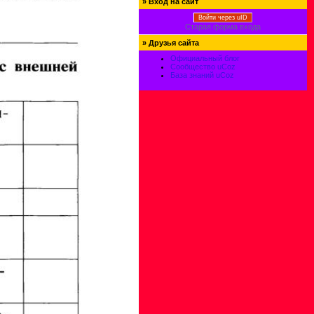
»
Вход на сайт
Войти через uID
Старая форма входа
»
Друзья сайта
Официальный блог
Сообщество uCoz
База знаний uCoz