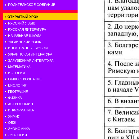
РОДИТЕЛЬСКОЕ СОБРАНИЕ
»
ОТКРЫТЫЙ УРОК
РУССКИЙ ЯЗЫК
РУССКАЯ ЛИТЕРАТУРА
НАЧАЛЬНАЯ ШКОЛА
УКРАИНСКИЙ ЯЗЫК
ИНОСТРАННЫЕ ЯЗЫКИ
УКРАИНСКАЯ ЛИТЕРАТУРА
ЗАРУБЕЖНАЯ ЛИТЕРАТУРА
МАТЕМАТИКА
ИСТОРИЯ
ОБЩЕСТВОЗНАНИЕ
БИОЛОГИЯ
ГЕОГРАФИЯ
ФИЗИКА
АСТРОНОМИЯ
ИНФОРМАТИКА
ХИМИЯ
ОБЖ
ЭКОНОМИКА
ЭКОЛОГИЯ