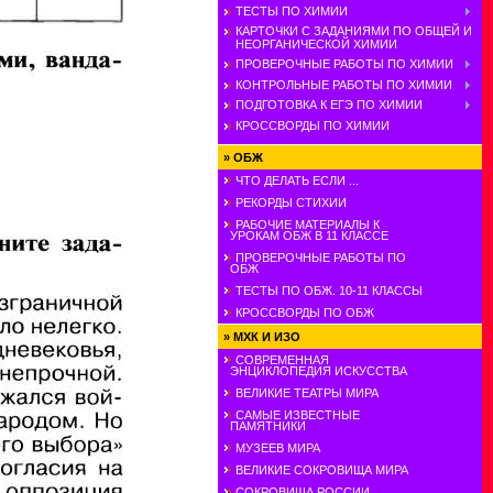
ТЕСТЫ ПО ХИМИИ
КАРТОЧКИ С ЗАДАНИЯМИ ПО ОБЩЕЙ И
НЕОРГАНИЧЕСКОЙ ХИМИИ
ПРОВЕРОЧНЫЕ РАБОТЫ ПО ХИМИИ
КОНТРОЛЬНЫЕ РАБОТЫ ПО ХИМИИ
ПОДГОТОВКА К ЕГЭ ПО ХИМИИ
КРОССВОРДЫ ПО ХИМИИ
»
ОБЖ
ЧТО ДЕЛАТЬ ЕСЛИ ...
РЕКОРДЫ СТИХИИ
РАБОЧИЕ МАТЕРИАЛЫ К
УРОКАМ ОБЖ В 11 КЛАССЕ
ПРОВЕРОЧНЫЕ РАБОТЫ ПО
ОБЖ
ТЕСТЫ ПО ОБЖ. 10-11 КЛАССЫ
КРОССВОРДЫ ПО ОБЖ
»
МХК И ИЗО
СОВРЕМЕННАЯ
ЭНЦИКЛОПЕДИЯ ИСКУССТВА
ВЕЛИКИЕ ТЕАТРЫ МИРА
САМЫЕ ИЗВЕСТНЫЕ
ПАМЯТНИКИ
МУЗЕЕВ МИРА
ВЕЛИКИЕ СОКРОВИЩА МИРА
СОКРОВИЩА РОССИИ