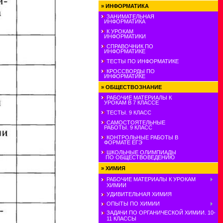
»
ИНФОРМАТИКА
ЗАНИМАТЕЛЬНАЯ
ИНФОРМАТИКА
К УРОКАМ
ИНФОРМАТИКИ
СПРАВОЧНИК ПО
ИНФОРМАТИКЕ
ТЕСТЫ ПО ИНФОРМАТИКЕ
КРОССВОРДЫ ПО
ИНФОРМАТИКЕ
»
ОБЩЕСТВОЗНАНИЕ
РАБОЧИЕ МАТЕРИАЛЫ К
УРОКАМ В 7 КЛАССЕ
ТЕСТЫ. 9 КЛАСС
САМОСТОЯТЕЛЬНЫЕ
РАБОТЫ. 9 КЛАСС
КОНТРОЛЬНЫЕ РАБОТЫ В
ФОРМАТЕ ЕГЭ
ШКОЛЬНЫЕ ОЛИМПИАДЫ
ПО ОБЩЕСТВОВЕДЕНИЮ
»
ХИМИЯ
РАБОЧИЕ МАТЕРИАЛЫ К УРОКАМ
ХИМИИ
УДИВИТЕЛЬНАЯ ХИМИЯ
ОПЫТЫ ПО ХИМИИ
ЗАДАЧИ ПО ОРГАНИЧЕСКОЙ ХИМИИ. 10-
11 КЛАССЫ