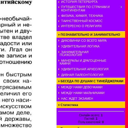
ИСТОРИЯ ПЕТЕРБУРГА
ПУТЕШЕСТВИЯ ПО СТРАНАМ И
КОНТИНЕНТАМ
ФИЗИКА, ХИМИЯ, ТЕХНИКА
ТАИНСТВЕННЫЙ КОСМОС
ИНТЕРЕСНО О РЕЛИГИЯХ
»
ПОЗНАВАТЕЛЬНО И ЗАНИМАТЕЛЬНО
ДИКОВИНКИ СО ВСЕГО МИРА
УДИВИТЕЛЬНАЯ ЛОГИКА
ЗАНИМАТЕЛЬНАЯ
ПСИХОЛОГИЯ
МИНЕРАЛЫ И ДРАГОЦЕННЫЕ
КАМНИ
УДИВИТЕЛЬНАЯ АРХЕОЛОГИЯ
ДИВНАЯ ПАЛЕОНТОЛОГИЯ
»
БЕСЕДА ПО ДУШАМ С ТИНЕЙДЖЕРАМИ
МЕЖДУ НАМИ ДЕВОЧКАМИ
МЕЖДУ НАМИ МАЛЬЧИКАМИ
НАС ЖДЕТ ЭКЗАМЕН
»
Статистика
Онлайн всего:
1
Гостей:
1
Пользователей:
0