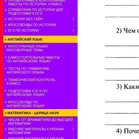
ПРОВЕРОЧНЫЕ И КОНТРОЛЬНЫЕ
РАБОТЫ ПО ИСТОРИИ. 9 КЛАСС
СПРАВОЧНИК ПО ИСТОРИИ ДЛЯ
ПОДГОТОВКИ К ОГЭ
ИСТОРИЯ БЕЗ ТАЙН
КРОССВОРДЫ ПО ИСТОРИИ
ЕГЭ ПО ИСТОРИИ
»
АНГЛИЙСКИЙ ЯЗЫК
ИНОСТРАННЫЕ ЯЗЫКИ.
РАЗГОВОРНЫЕ ТЕМЫ
САМОСТОЯТЕЛЬНЫЕ РАБОТЫ
ПО АНГЛИЙСКОМУ ЯЗЫКУ
ТЕСТЫ ПО ГРАММАТИКЕ
АНГЛИЙСКОГО ЯЗЫКА
ТЕМАТИЧЕСКИЙ КОНТРОЛЬ.
9 КЛАСС
ПОДГОТОВКА К ЕГЭ ПО
АНГЛИЙСКОМУ ЯЗЫКУ
КРОССВОРДЫ ПО
АНГЛИЙСКОМУ ЯЗЫКУ
»
МАТЕМАТИКА - ЦАРИЦА НАУК
ЧИСЛА: ОТ АРИФМЕТИКИ ДО ВЫСШЕЙ
МАТЕМАТИКИ
РАБОЧИЕ МАТЕРИАЛЫ К УРОКАМ
МАТЕМАТИКИ
РАБОЧИЕ МАТЕРИАЛЫ К УРОКАМ