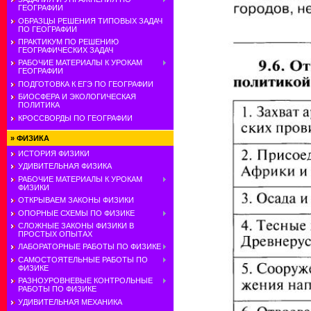
ГЕОГРАФИИ
ОБРАЗЦЫ РЕШЕНИЯ ТИПОВЫХ ЗАДАЧ
ПО ГЕОГРАФИИ
ПРАКТИКУМ ПО РЕШЕНИЮ
ГЕОГРАФИЧЕСКИХ ЗАДАЧ
РАБОЧИЕ МАТЕРИАЛЫ К УРОКАМ
ГЕОГРАФИИ
ПОДГОТОВКА К ЕГЭ ПО ГЕОГРАФИИ
БИОСФЕРА И ЭКОЛОГИЧЕСКАЯ
ПОЛИТИКА
КРОССВОРДЫ ПО ГЕОГРАФИИ
»
ФИЗИКА
ИСТОРИЯ ФИЗИКИ
УДИВИТЕЛЬНАЯ ФИЗИКА
РАБОЧИЕ МАТЕРИАЛЫ К УРОКАМ
ФИЗИКИ
ОТКРЫВАЕМ ЗАКОНЫ ФИЗИКИ
ОПОРНЫЕ СХЕМЫ ПО ФИЗИКЕ
СЛОЖНЫЕ ЗАКОНЫ ФИЗИКИ В
ПРОСТЫХ ОПЫТАХ
ЛАБОРАТОРНЫЕ РАБОТЫ ПО ФИЗИКЕ
САМОСТОЯТЕЛЬНЫЕ РАБОТЫ ПО
ФИЗИКЕ
РАЗНОУРОВНЕВЫЕ КОНТРОЛЬНЫЕ
РАБОТЫ ПО ФИЗИКЕ
УДИВИТЕЛЬНАЯ МЕХАНИКА