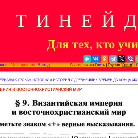
Т И Н Е Й 
Для тех, кто уч
авная
Мой профиль
Выход
Вы вошли как
Гость
| Группа "
Гости
" |
ЕРИАЛЫ К УРОКАМ ИСТОРИИ
»
ИСТОРИЯ С ДРЕВНЕЙШИХ ВРЕМЕН ДО КОНЦА XIX
МПЕРИЯ И ВОСТОЧНОХРИСТИАНСКИЙ МИР