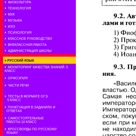
ФИЗКУЛЬТУРА
ТЕХНОЛОГИЯ
МХК
МУЗЫКА
ИЗО
ПСИХОЛОГИЯ
КЛАССНОЕ РУКОВОДСТВО
ВНЕКЛАССНАЯ РАБОТА
АДМИНИСТРАЦИЯ ШКОЛЫ
»
РУССКИЙ ЯЗЫК
МОНИТОРИНГ КАЧЕСТВА ЗНАНИЙ. 5
КЛАСС
ОРФОЭПИЯ
ЧАСТИ РЕЧИ
ТЕСТЫ В ФОРМАТЕ ОГЭ.
5 КЛАСС
ПУНКТУАЦИЯ В ЗАДАНИЯХ И
ОТВЕТАХ
САМОСТОЯТЕЛЬНЫЕ
РАБОТЫ.10 КЛАСС
КРОССВОРДЫ ПО РУССКОМУ
ЯЗЫКУ