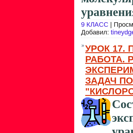
уравнения
9 КЛАСС
| Просм
Добавил:
tineydg
УРОК 17.
РАБОТА.
ЭКСПЕРИ
ЗАДАЧ ПО
"КИСЛОРО
Сос
эк
ура