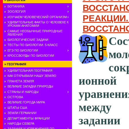
»
БИОЛОГИЯ
ВОССТАН
БОТАНИКА
ЗООЛОГИЯ
РЕАКЦИИ.
ИЗУЧАЕМ ЧЕЛОВЕЧЕСКИЙ ОРГАНИЗМ
УДИВИТЕЛЬНЫЕ ФАКТЫ О ЧЕЛОВЕКЕ К
ВОССТАН
УРОКАМ АНАТОМИИ
САМЫЕ НЕОБЫЧНЫЕ ПРИРОДНЫЕ
ЯВЛЕНИЯ
Со
БИОЛОГИЧЕСКИЕ ЗАДАЧИ
ТЕСТЫ ПО БИОЛОГИИ. 5 КЛАСС
мо
ЕГЭ ПО БИОЛОГИИ
КРОССВОРДЫ ПО БИОЛОГИИ
сок
»
ГЕОГРАФИЯ
УДИВИТЕЛЬНАЯ ГЕОГРАФИЯ
КАК ОТКРЫВАЛИ НАШУ ЗЕМЛЮ
ионн
ПЛАНЕТА ЗЕМЛЯ
ВЕЛИКИЕ ЗАГАДКИ ПРИРОДЫ
уравне
СТРАНЫ И НАРОДЫ
ОСТРОВА
ВЕЛИКИЕ ГОРОДА МИРА
между
ШТАТЫ США
ЗЕМЛИ ГЕРМАНИИ
задании
ДЕПАРТАМЕНТЫ ФРАНЦИИ
НАРОДЫ СЕВЕРА
ЗАДАНИЯ И УПРАЖНЕНИЯ ПО