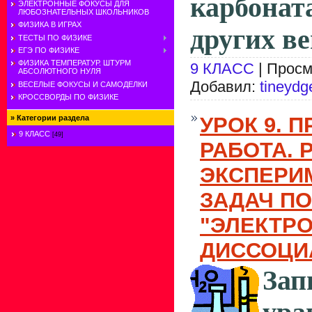
карбон
ЭЛЕКТРОННЫЕ ФОКУСЫ ДЛЯ
ЛЮБОЗНАТЕЛЬНЫХ ШКОЛЬНИКОВ
ФИЗИКА В ИГРАХ
других ве
ТЕСТЫ ПО ФИЗИКЕ
ЕГЭ ПО ФИЗИКЕ
ФИЗИКА ТЕМПЕРАТУР. ШТУРМ
9 КЛАСС
| Просм
АБСОЛЮТНОГО НУЛЯ
Добавил:
tineydg
ВЕСЕЛЫЕ ФОКУСЫ И САМОДЕЛКИ
КРОССВОРДЫ ПО ФИЗИКЕ
УРОК 9. 
»
Категории раздела
9 КЛАСС
[49]
РАБОТА.
ЭКСПЕРИ
ЗАДАЧ ПО
"ЭЛЕКТР
ДИССОЦИ
Зап