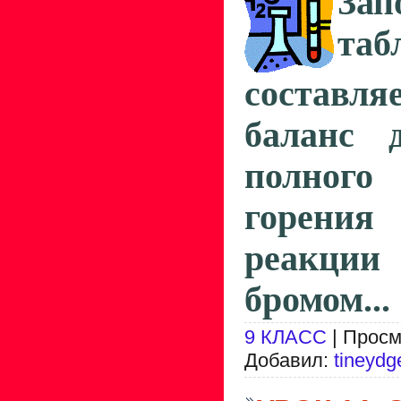
Зап
таб
составля
баланс
полного
горения 
реакции 
бромом...
9 КЛАСС
| Просм
Добавил:
tineydg