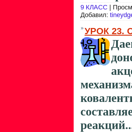
9 КЛАСС
| Просм
Добавил:
tineydg
УРОК 23.
Дае
дон
акц
механизм
ковале
составл
реакций..