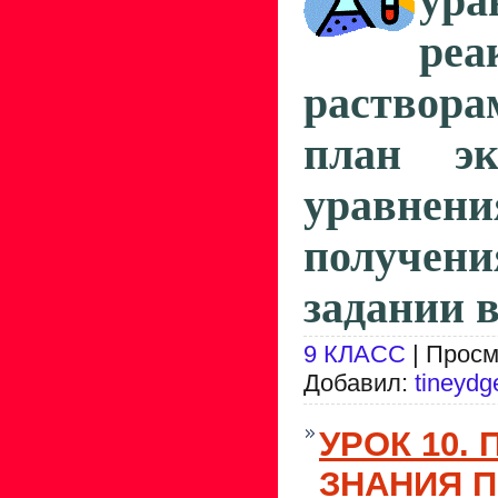
ура
ре
раствора
план эк
уравне
получе
задании в
9 КЛАСС
| Просм
Добавил:
tineydg
УРОК 10.
ЗНАНИЯ П