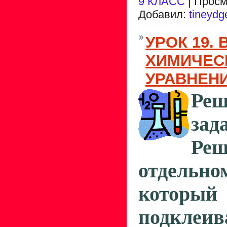
9 КЛАСС
| Просм
Добавил:
tineydg
УРОК 19.
ХИМИЧЕС
УРАВНЕН
Реш
зад
Реш
отдель
кото
подклеив