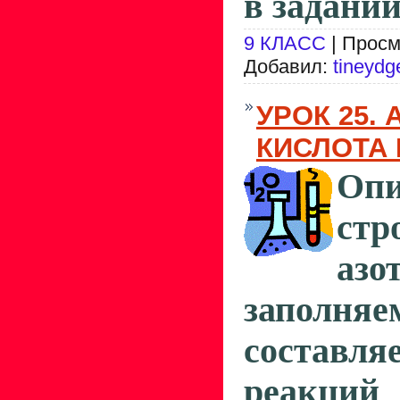
в задании
9 КЛАСС
| Просм
Добавил:
tineydg
УРОК 25.
КИСЛОТА 
Опи
стр
азо
заполн
составл
реакци