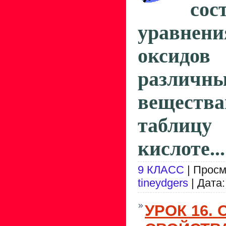
сос
уравне
оксид
различн
вещества
таблиц
кислоте...
9 КЛАСС
| Просм
tineydgers
| Дата
УРОК 16.