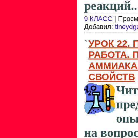
реакций..
9 КЛАСС
| Просм
Добавил:
tineydg
УРОК 22.
РАБОТА. 
АММИАКА 
СВОЙСТВ
Чит
пре
опы
на вопро