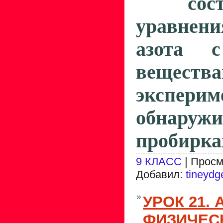
сос
уравне
азота 
вещества
эксперим
обнаруж
пробирках
9 КЛАСС
| Просм
Добавил:
tineydg
УРОК 21.
ФИЗИЧЕС