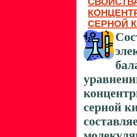
СВОЙСТВ
КОНЦЕНТ
СЕРНОЙ 
Сос
эле
б
уравне
концентр
серной к
составля
молекуля