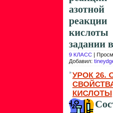
азотно
реакц
кислоты
задании в
9 КЛАСС
| Просм
Добавил:
tineydg
УРОК 26.
СВОЙСТВ
КИСЛОТЫ
Сос