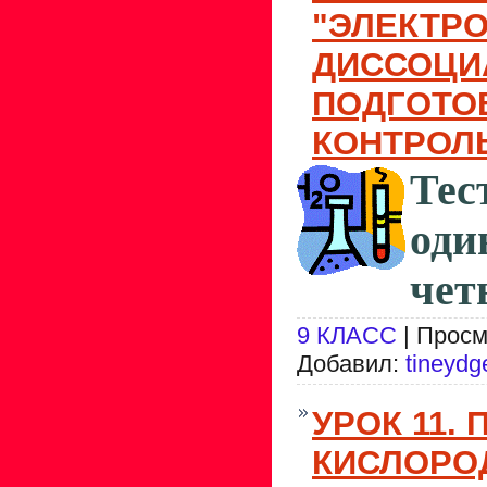
"ЭЛЕКТР
ДИССОЦИ
ПОДГОТО
КОНТРОЛ
Тес
од
чет
9 КЛАСС
| Просм
Добавил:
tineydg
УРОК 11.
КИСЛОРОД