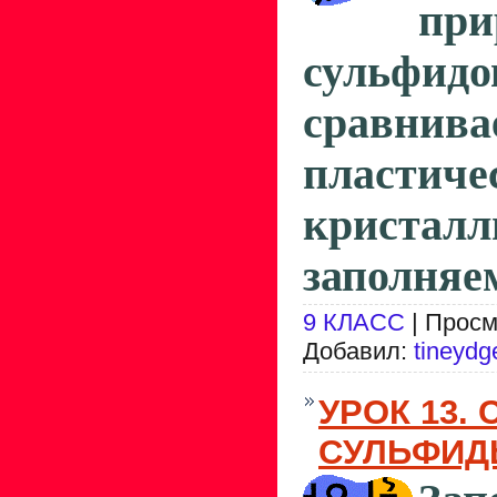
при
сульфидо
сравнив
пласт
кристалл
заполняем
9 КЛАСС
| Просм
Добавил:
tineydg
УРОК 13.
СУЛЬФИД