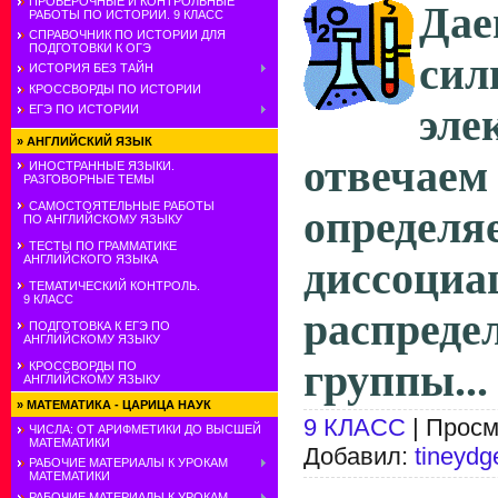
ПРОВЕРОЧНЫЕ И КОНТРОЛЬНЫЕ
Дае
РАБОТЫ ПО ИСТОРИИ. 9 КЛАСС
СПРАВОЧНИК ПО ИСТОРИИ ДЛЯ
ПОДГОТОВКИ К ОГЭ
сил
ИСТОРИЯ БЕЗ ТАЙН
КРОССВОРДЫ ПО ИСТОРИИ
эле
ЕГЭ ПО ИСТОРИИ
»
АНГЛИЙСКИЙ ЯЗЫК
отвечае
ИНОСТРАННЫЕ ЯЗЫКИ.
РАЗГОВОРНЫЕ ТЕМЫ
САМОСТОЯТЕЛЬНЫЕ РАБОТЫ
опреде
ПО АНГЛИЙСКОМУ ЯЗЫКУ
ТЕСТЫ ПО ГРАММАТИКЕ
АНГЛИЙСКОГО ЯЗЫКА
диссоци
ТЕМАТИЧЕСКИЙ КОНТРОЛЬ.
9 КЛАСС
распред
ПОДГОТОВКА К ЕГЭ ПО
АНГЛИЙСКОМУ ЯЗЫКУ
группы...
КРОССВОРДЫ ПО
АНГЛИЙСКОМУ ЯЗЫКУ
»
МАТЕМАТИКА - ЦАРИЦА НАУК
9 КЛАСС
| Просм
ЧИСЛА: ОТ АРИФМЕТИКИ ДО ВЫСШЕЙ
МАТЕМАТИКИ
Добавил:
tineydg
РАБОЧИЕ МАТЕРИАЛЫ К УРОКАМ
МАТЕМАТИКИ
РАБОЧИЕ МАТЕРИАЛЫ К УРОКАМ