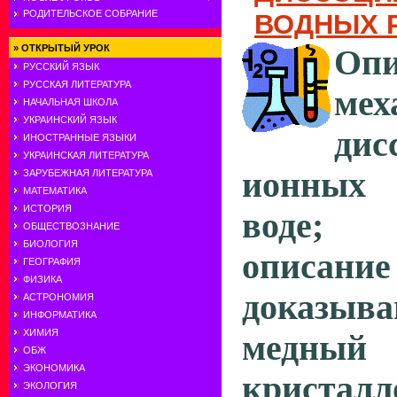
РОДИТЕЛЬСКОЕ СОБРАНИЕ
ВОДНЫХ 
»
ОТКРЫТЫЙ УРОК
Опи
РУССКИЙ ЯЗЫК
РУССКАЯ ЛИТЕРАТУРА
мех
НАЧАЛЬНАЯ ШКОЛА
УКРАИНСКИЙ ЯЗЫК
дис
ИНОСТРАННЫЕ ЯЗЫКИ
УКРАИНСКАЯ ЛИТЕРАТУРА
ионных 
ЗАРУБЕЖНАЯ ЛИТЕРАТУРА
МАТЕМАТИКА
ИСТОРИЯ
воде;
ОБЩЕСТВОЗНАНИЕ
БИОЛОГИЯ
описание
ГЕОГРАФИЯ
ФИЗИКА
доказы
АСТРОНОМИЯ
ИНФОРМАТИКА
ХИМИЯ
медный
ОБЖ
ЭКОНОМИКА
кристалло
ЭКОЛОГИЯ