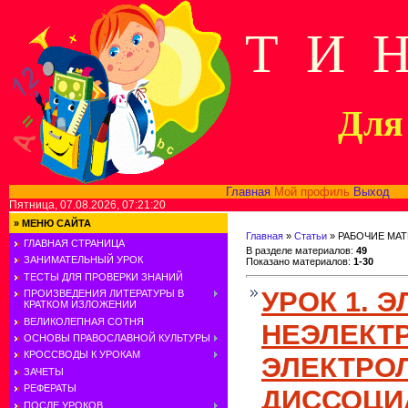
Т И 
Для 
Главная
Мой профиль
Выход
В
Пятница, 07.08.2026, 07:21:20
»
МЕНЮ САЙТА
Главная
»
Статьи
» РАБОЧИЕ МА
ГЛАВНАЯ СТРАНИЦА
В разделе материалов
:
49
ЗАНИМАТЕЛЬНЫЙ УРОК
Показано материалов
:
1-30
ТЕСТЫ ДЛЯ ПРОВЕРКИ ЗНАНИЙ
УРОК 1. 
ПРОИЗВЕДЕНИЯ ЛИТЕРАТУРЫ В
КРАТКОМ ИЗЛОЖЕНИИ
ВЕЛИКОЛЕПНАЯ СОТНЯ
НЕЭЛЕКТ
ОСНОВЫ ПРАВОСЛАВНОЙ КУЛЬТУРЫ
КРОССВОДЫ К УРОКАМ
ЭЛЕКТРО
ЗАЧЕТЫ
РЕФЕРАТЫ
ДИССОЦИ
ПОСЛЕ УРОКОВ