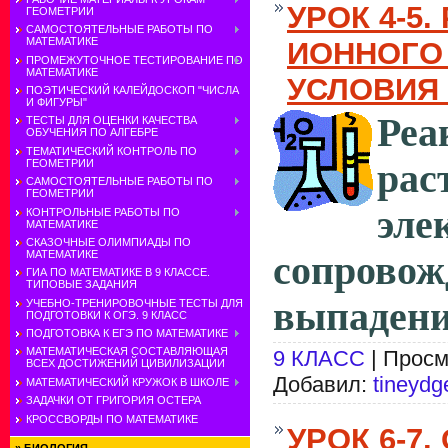
УРОК 4-5.
ГЕОМЕТРИИ
САМОСТОЯТЕЛЬНЫЕ РАБОТЫ ПО
МАТЕМАТИКЕ
ИОННОГО
ПРОМЕЖУТОЧНОЕ ТЕСТИРОВАНИЕ ПО
МАТЕМАТИКЕ
УСЛОВИЯ
ПОЭТИЧЕСКИЙ КАЛЕЙДОСКОП "ЧИСЛА
И ФИГУРЫ"
Ре
ТЕСТЫ ДЛЯ ОЦЕНКИ КАЧЕСТВА
ОБУЧЕНИЯ ПО АЛГЕБРЕ
ТЕМАТИЧЕСКИЙ КОНТРОЛЬ ПО
рас
ГЕОМЕТРИИ
САМОСТОЯТЕЛЬНЫЕ РАБОТЫ ПО
ГЕОМЕТРИИ
эле
КОНТРОЛЬНЫЕ РАБОТЫ ПО
МАТЕМАТИКЕ
СКАЗОЧНЫЕ ОЛИМПИАДЫ ПО
МАТЕМАТИКЕ
сопрово
ГИА ПО МАТЕМАТИКЕ В 9 КЛАССЕ.
ТИПОВЫЕ ЗАДАНИЯ
выпадени
УЧЕБНО-ТРЕНИРОВОЧНЫЕ ТЕСТЫ ДЛЯ
ПОДГОТОВКИ К ОГЭ. 9 КЛАСС
ПОДГОТОВКА К ЕГЭ ПО МАТЕМАТИКЕ
МАТЕМАТИЧЕСКАЯ СОСТАВЛЯЮЩАЯ
9 КЛАСС
| Просм
ВСЕХ ДОСТИЖЕНИЙ ЦИВИЛИЗАЦИИ
Добавил:
tineydg
МАТЕМАТИЧЕСКИЙ КРУЖОК В ШКОЛЕ
ЗАДАЧКИ ОТ ГРИГОРИЯ ОСТЕРА
КРОССВОРДЫ ПО МАТЕМАТИКЕ
УРОК 6-7