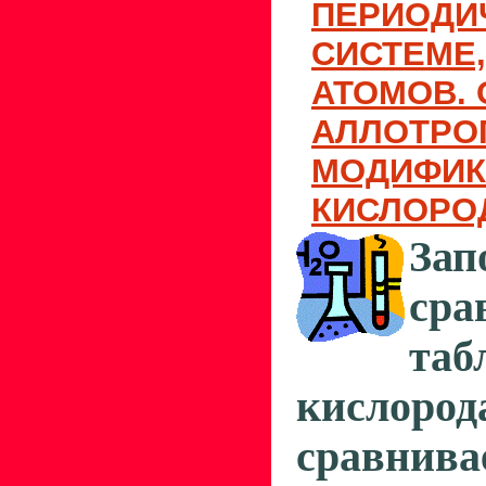
ПЕРИОДИ
СИСТЕМЕ,
АТОМОВ. 
АЛЛОТРО
МОДИФИК
КИСЛОРО
Зап
сра
таб
кислор
сравнива