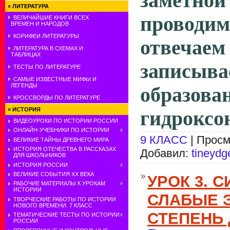
заметной
»
ЛИТЕРАТУРА
проводим
ВЕЛИЧАЙШИЕ КНИГИ ВСЕХ
ВРЕМЕН И НАРОДОВ
КОРИФЕИ ЛИТЕРАТУРЫ
отвечае
ЛИТЕРАТУРА В СХЕМАХ И
ТАБЛИЦАХ
записы
ТЕСТЫ ПО ЛИТЕРАТУРЕ
САМЫЕ ИЗВЕСТНЫЕ МИФЫ И
ЛЕГЕНДЫ
образо
КРОССВОРДЫ ПО ЛИТЕРАТУРЕ
»
ИСТОРИЯ
гидроксон
ВИДЕОУРОКИ ПО ИСТОРИИ РОССИИ
ОНЛАЙН-УЧЕБНИКИ ПО ИСТОРИИ
9 КЛАСС
| Просм
ВЕЛИКИЕ ТАЙНЫ ДРЕВНЕГО МИРА
ИСТОРИЯ ОТЕЧЕСТВА В РАССКАЗАХ
Добавил:
tineydg
ДЛЯ ШКОЛЬНИКОВ
ИСТОРИЯ РОССИИ
ВЕЛИКИЕ СОБЫТИЯ ХХ ВЕКА
УРОК 3. 
РАБОЧИЕ МАТЕРИАЛЫ К УРОКАМ
ИСТОРИИ
СЛАБЫЕ 
ТВОРЧЕСКИЕ РАБОТЫ ПО ИСТОРИИ
НОВОГО ВРЕМЕНИ. 7 КЛАСС
СТЕПЕНЬ
ТЕМАТИЧЕСКИЕ ТЕСТЫ ПО ИСТОРИИ
РОССИИ