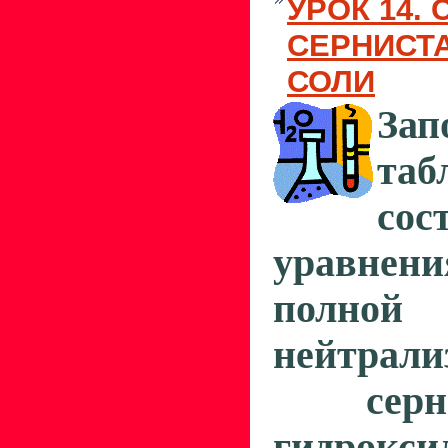
УРОК 14.
СЕРНИСТА
СОЛИ
Зап
таб
сос
уравне
полной
нейтрали
серни
гидрокс