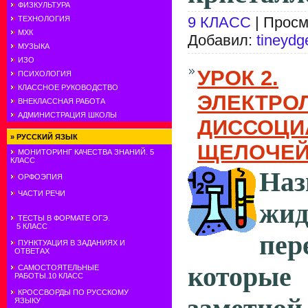
ФИЗКУЛЬТУРА
9 КЛАСС
| Просм
ТЕХНОЛОГИЯ
МХК
Добавил:
tineydg
МУЗЫКА
ИЗО
УРОК 2.
ПСИХОЛОГИЯ
КЛАССНОЕ РУКОВОДСТВО
ЭЛЕКТРО
ВНЕКЛАССНАЯ РАБОТА
АДМИНИСТРАЦИЯ ШКОЛЫ
ДИССОЦИ
»
РУССКИЙ ЯЗЫК
ЩЕЛОЧЕЙ
МОНИТОРИНГ КАЧЕСТВА ЗНАНИЙ. 5
КЛАСС
Наз
ОРФОЭПИЯ
ЧАСТИ РЕЧИ
жи
ТЕСТЫ В ФОРМАТЕ ОГЭ.
5 КЛАСС
пер
ПУНКТУАЦИЯ В ЗАДАНИЯХ И
ОТВЕТАХ
которы
САМОСТОЯТЕЛЬНЫЕ
РАБОТЫ.10 КЛАСС
КРОССВОРДЫ ПО РУССКОМУ
ЯЗЫКУ