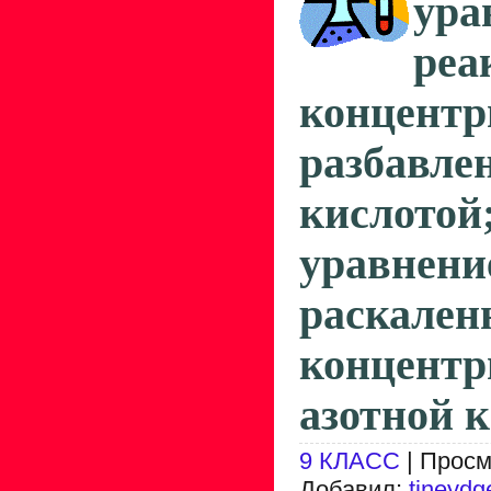
ура
реа
концент
разбавл
кислото
уравне
раскале
концентр
азотной к
9 КЛАСС
| Просм
Добавил:
tineydg