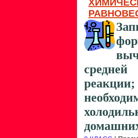
ХИМИЧЕС
РАВНОВЕ
Зап
фо
выч
средне
реакции;
необходи
холод
домашних