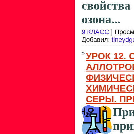
свойств
озона...
9 КЛАСС
| Просм
Добавил:
tineydg
УРОК 12. 
АЛЛОТРО
ФИЗИЧЕС
ХИМИЧЕС
СЕРЫ. П
При
пр