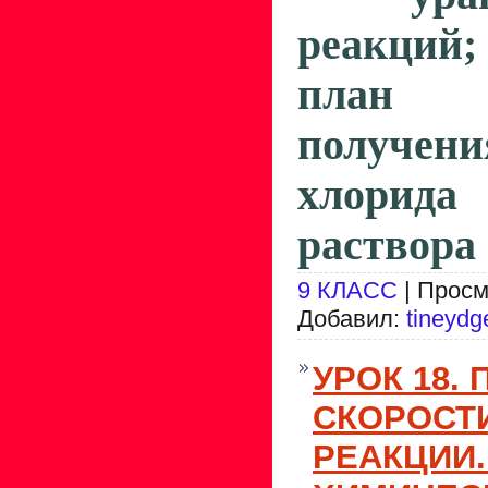
реакций
план э
получе
хлорида
раствора м
9 КЛАСС
| Просм
Добавил:
tineydg
УРОК 18.
СКОРОСТ
РЕАКЦИИ.