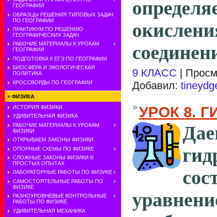
опреде
ГЕОГРАФИИ
ОБРАЗЦЫ РЕШЕНИЯ ТИПОВЫХ ЗАДАЧ
ПО ГЕОГРАФИИ
окислени
ПРАКТИКУМ ПО РЕШЕНИЮ
ГЕОГРАФИЧЕСКИХ ЗАДАЧ
РАБОЧИЕ МАТЕРИАЛЫ К УРОКАМ
соединени
ГЕОГРАФИИ
ПОДГОТОВКА К ЕГЭ ПО ГЕОГРАФИИ
БИОСФЕРА И ЭКОЛОГИЧЕСКАЯ
9 КЛАСС
| Просм
ПОЛИТИКА
КРОССВОРДЫ ПО ГЕОГРАФИИ
Добавил:
tineydg
»
ФИЗИКА
УРОК 8. 
ИСТОРИЯ ФИЗИКИ
УДИВИТЕЛЬНАЯ ФИЗИКА
РАБОЧИЕ МАТЕРИАЛЫ К УРОКАМ
Дае
ФИЗИКИ
ОТКРЫВАЕМ ЗАКОНЫ ФИЗИКИ
гид
ОПОРНЫЕ СХЕМЫ ПО ФИЗИКЕ
СЛОЖНЫЕ ЗАКОНЫ ФИЗИКИ В
ПРОСТЫХ ОПЫТАХ
сос
ЛАБОРАТОРНЫЕ РАБОТЫ ПО ФИЗИКЕ
САМОСТОЯТЕЛЬНЫЕ РАБОТЫ ПО
ФИЗИКЕ
уравнен
РАЗНОУРОВНЕВЫЕ КОНТРОЛЬНЫЕ
РАБОТЫ ПО ФИЗИКЕ
УДИВИТЕЛЬНАЯ МЕХАНИКА