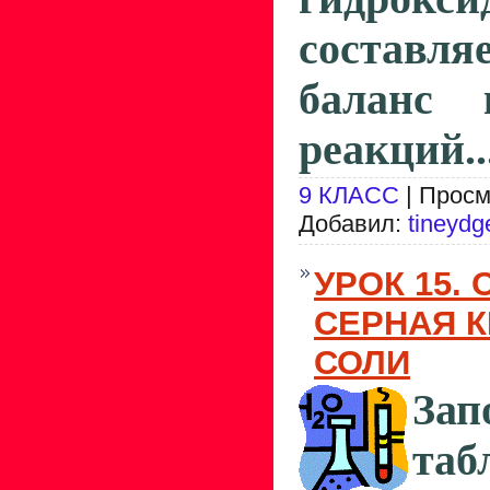
составля
баланс 
реакций..
9 КЛАСС
| Просм
Добавил:
tineydg
УРОК 15. 
СЕРНАЯ К
СОЛИ
Зап
таб