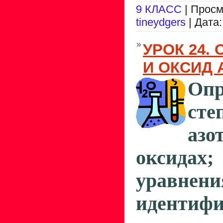
9 КЛАСС
| Просм
tineydgers
| Дата
УРОК 24. 
И ОКСИД А
Опр
сте
аз
оксидах
уравне
идентифи