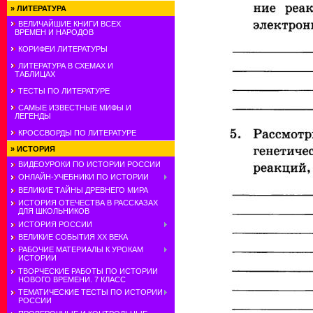
»
ЛИТЕРАТУРА
ВЕЛИЧАЙШИЕ КНИГИ ВСЕХ
ВРЕМЕН И НАРОДОВ
КОРИФЕИ ЛИТЕРАТУРЫ
ЛИТЕРАТУРА В СХЕМАХ И
ТАБЛИЦАХ
ТЕСТЫ ПО ЛИТЕРАТУРЕ
САМЫЕ ИЗВЕСТНЫЕ МИФЫ И
ЛЕГЕНДЫ
КРОССВОРДЫ ПО ЛИТЕРАТУРЕ
»
ИСТОРИЯ
ВИДЕОУРОКИ ПО ИСТОРИИ РОССИИ
ОНЛАЙН-УЧЕБНИКИ ПО ИСТОРИИ
ВЕЛИКИЕ ТАЙНЫ ДРЕВНЕГО МИРА
ИСТОРИЯ ОТЕЧЕСТВА В РАССКАЗАХ
ДЛЯ ШКОЛЬНИКОВ
ИСТОРИЯ РОССИИ
ВЕЛИКИЕ СОБЫТИЯ ХХ ВЕКА
РАБОЧИЕ МАТЕРИАЛЫ К УРОКАМ
ИСТОРИИ
ТВОРЧЕСКИЕ РАБОТЫ ПО ИСТОРИИ
НОВОГО ВРЕМЕНИ. 7 КЛАСС
ТЕМАТИЧЕСКИЕ ТЕСТЫ ПО ИСТОРИИ
РОССИИ