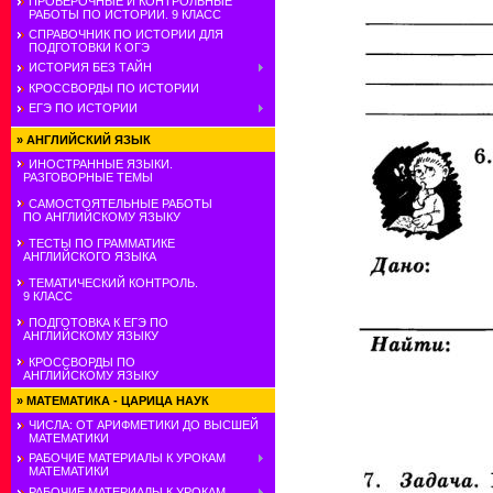
ПРОВЕРОЧНЫЕ И КОНТРОЛЬНЫЕ
РАБОТЫ ПО ИСТОРИИ. 9 КЛАСС
СПРАВОЧНИК ПО ИСТОРИИ ДЛЯ
ПОДГОТОВКИ К ОГЭ
ИСТОРИЯ БЕЗ ТАЙН
КРОССВОРДЫ ПО ИСТОРИИ
ЕГЭ ПО ИСТОРИИ
»
АНГЛИЙСКИЙ ЯЗЫК
ИНОСТРАННЫЕ ЯЗЫКИ.
РАЗГОВОРНЫЕ ТЕМЫ
САМОСТОЯТЕЛЬНЫЕ РАБОТЫ
ПО АНГЛИЙСКОМУ ЯЗЫКУ
ТЕСТЫ ПО ГРАММАТИКЕ
АНГЛИЙСКОГО ЯЗЫКА
ТЕМАТИЧЕСКИЙ КОНТРОЛЬ.
9 КЛАСС
ПОДГОТОВКА К ЕГЭ ПО
АНГЛИЙСКОМУ ЯЗЫКУ
КРОССВОРДЫ ПО
АНГЛИЙСКОМУ ЯЗЫКУ
»
МАТЕМАТИКА - ЦАРИЦА НАУК
ЧИСЛА: ОТ АРИФМЕТИКИ ДО ВЫСШЕЙ
МАТЕМАТИКИ
РАБОЧИЕ МАТЕРИАЛЫ К УРОКАМ
МАТЕМАТИКИ
РАБОЧИЕ МАТЕРИАЛЫ К УРОКАМ