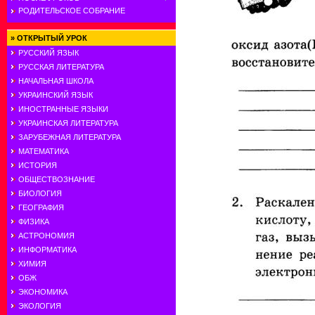
РОДИТЕЛЬСКОЕ СОБРАНИЕ
»
ОТКРЫТЫЙ УРОК
РУССКИЙ ЯЗЫК
РУССКАЯ ЛИТЕРАТУРА
НАЧАЛЬНАЯ ШКОЛА
УКРАИНСКИЙ ЯЗЫК
ИНОСТРАННЫЕ ЯЗЫКИ
УКРАИНСКАЯ ЛИТЕРАТУРА
ЗАРУБЕЖНАЯ ЛИТЕРАТУРА
МАТЕМАТИКА
ИСТОРИЯ
ОБЩЕСТВОЗНАНИЕ
БИОЛОГИЯ
ГЕОГРАФИЯ
ФИЗИКА
АСТРОНОМИЯ
ИНФОРМАТИКА
ХИМИЯ
ОБЖ
ЭКОНОМИКА
ЭКОЛОГИЯ