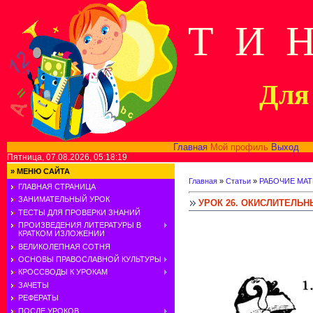
Т И 
Для 
Главная
Мой профиль
Выход
В
Пятница, 07.08.2026, 05:18:19
»
МЕНЮ САЙТА
Главная
»
Статьи
»
РАБОЧИЕ МАТ
ГЛАВНАЯ СТРАНИЦА
ЗАНИМАТЕЛЬНЫЙ УРОК
УРОК 26. ОКИСЛИТЕЛЬ
ТЕСТЫ ДЛЯ ПРОВЕРКИ ЗНАНИЙ
ПРОИЗВЕДЕНИЯ ЛИТЕРАТУРЫ В
КРАТКОМ ИЗЛОЖЕНИИ
ВЕЛИКОЛЕПНАЯ СОТНЯ
ОСНОВЫ ПРАВОСЛАВНОЙ КУЛЬТУРЫ
КРОССВОДЫ К УРОКАМ
ЗАЧЕТЫ
РЕФЕРАТЫ
ПОСЛЕ УРОКОВ