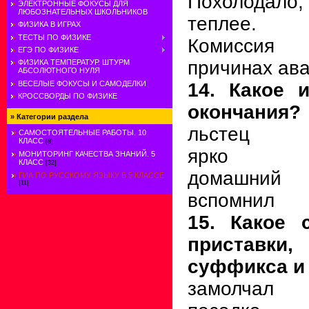
Похолодал
ЭЛЕКТРОННЫЕ ФОКУСЫ ДЛЯ
ЛЮБОЗНАТЕЛЬНЫХ ШКОЛЬНИКОВ
теплее.
ФИЗИКА В ИГРАХ
ТЕСТЫ ПО ФИЗИКЕ
Комиссия
ЕГЭ ПО ФИЗИКЕ
причинах ава
ФИЗИКА ТЕМПЕРАТУР. ШТУРМ
АБСОЛЮТНОГО НУЛЯ
14. Какое 
ВЕСЕЛЫЕ ФОКУСЫ И САМОДЕЛКИ
КРОССВОРДЫ ПО ФИЗИКЕ
окончания?
»
Категории раздела
льстец
САМОСТОЯТЕЛЬНЫЕ РАБОТЫ. 10
КЛАСС
[8]
ярко
МОНИТОРИНГ КАЧЕСТВА ЗНАНИЙ. 5
КЛАСС
[32]
домашний
ГИА ПО РУССКОМУ ЯЗЫКУ В 5 КЛАССЕ
[11]
вспомнил
15. Какое 
приставки
суффикса и
замолчал