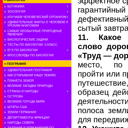
эффектное с
»
БИОЛОГИЯ
БОТАНИКА
гарантийный
ЗООЛОГИЯ
дефективный
ИЗУЧАЕМ ЧЕЛОВЕЧЕСКИЙ ОРГАНИЗМ
УДИВИТЕЛЬНЫЕ ФАКТЫ О ЧЕЛОВЕКЕ К
сытый завтр
УРОКАМ АНАТОМИИ
САМЫЕ НЕОБЫЧНЫЕ ПРИРОДНЫЕ
ЯВЛЕНИЯ
11. Какое
БИОЛОГИЧЕСКИЕ ЗАДАЧИ
слово доро
ТЕСТЫ ПО БИОЛОГИИ. 5 КЛАСС
ЕГЭ ПО БИОЛОГИИ
«Труд — дор
КРОССВОРДЫ ПО БИОЛОГИИ
место, по
»
ГЕОГРАФИЯ
УДИВИТЕЛЬНАЯ ГЕОГРАФИЯ
пройти или п
КАК ОТКРЫВАЛИ НАШУ ЗЕМЛЮ
путешествие,
ПЛАНЕТА ЗЕМЛЯ
ВЕЛИКИЕ ЗАГАДКИ ПРИРОДЫ
образец дей
СТРАНЫ И НАРОДЫ
ОСТРОВА
деятельност
ВЕЛИКИЕ ГОРОДА МИРА
ШТАТЫ США
полоса земл
ЗЕМЛИ ГЕРМАНИИ
для передви
ДЕПАРТАМЕНТЫ ФРАНЦИИ
НАРОДЫ СЕВЕРА
ЗАДАНИЯ И УПРАЖНЕНИЯ ПО