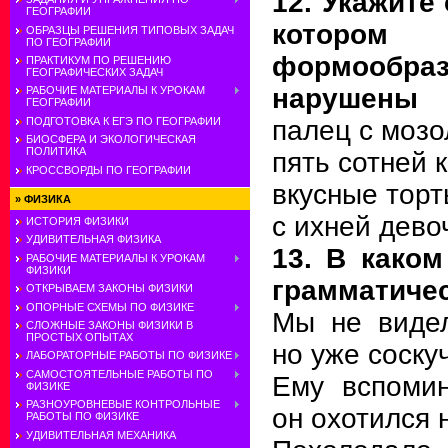
12. Укажите
ГЕОГРАФИИ
котор
ОБРАЗЦЫ РЕШЕНИЯ ТИПОВЫХ ЗАДАЧ
ПО ГЕОГРАФИИ
формооб
ПРАКТИКУМ ПО РЕШЕНИЮ
ГЕОГРАФИЧЕСКИХ ЗАДАЧ
нарушены
РАБОЧИЕ МАТЕРИАЛЫ К УРОКАМ
ГЕОГРАФИИ
палец с моз
ПОДГОТОВКА К ЕГЭ ПО ГЕОГРАФИИ
БИОСФЕРА И ЭКОЛОГИЧЕСКАЯ
ПОЛИТИКА
пять сотней к
КРОССВОРДЫ ПО ГЕОГРАФИИ
вкусные тор
»
ФИЗИКА
с ихней дево
ИСТОРИЯ ФИЗИКИ
УДИВИТЕЛЬНАЯ ФИЗИКА
13. В како
РАБОЧИЕ МАТЕРИАЛЫ К УРОКАМ
ФИЗИКИ
грамматиче
ОТКРЫВАЕМ ЗАКОНЫ ФИЗИКИ
ОПОРНЫЕ СХЕМЫ ПО ФИЗИКЕ
Мы не видел
СЛОЖНЫЕ ЗАКОНЫ ФИЗИКИ В
ПРОСТЫХ ОПЫТАХ
но уже соску
ЛАБОРАТОРНЫЕ РАБОТЫ ПО ФИЗИКЕ
САМОСТОЯТЕЛЬНЫЕ РАБОТЫ ПО
Ему вспомин
ФИЗИКЕ
РАЗНОУРОВНЕВЫЕ КОНТРОЛЬНЫЕ
он охотился 
РАБОТЫ ПО ФИЗИКЕ
УДИВИТЕЛЬНАЯ МЕХАНИКА