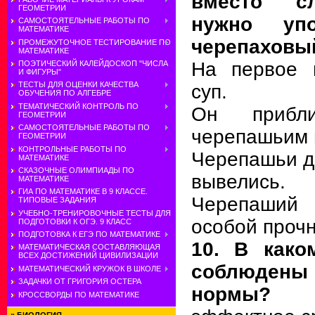
вместо с
ГЕОМЕТРИИ
нужно упо
САМОСТОЯТЕЛЬНЫЕ РАБОТЫ ПО
МАТЕМАТИКЕ
черепаховы
ПРОМЕЖУТОЧНОЕ ТЕСТИРОВАНИЕ ПО
МАТЕМАТИКЕ
На первое 
ПОЭТИЧЕСКИЙ КАЛЕЙДОСКОП "ЧИСЛА
И ФИГУРЫ"
ТЕСТЫ ДЛЯ ОЦЕНКИ КАЧЕСТВА
суп.
ОБУЧЕНИЯ ПО АЛГЕБРЕ
ТЕМАТИЧЕСКИЙ КОНТРОЛЬ ПО
Он прибл
ГЕОМЕТРИИ
САМОСТОЯТЕЛЬНЫЕ РАБОТЫ ПО
черепашьим 
ГЕОМЕТРИИ
КОНТРОЛЬНЫЕ РАБОТЫ ПО
Черепашьи д
МАТЕМАТИКЕ
СКАЗОЧНЫЕ ОЛИМПИАДЫ ПО
вывелись.
МАТЕМАТИКЕ
ГИА ПО МАТЕМАТИКЕ В 9 КЛАССЕ.
Черепаший 
ТИПОВЫЕ ЗАДАНИЯ
УЧЕБНО-ТРЕНИРОВОЧНЫЕ ТЕСТЫ ДЛЯ
особой проч
ПОДГОТОВКИ К ОГЭ. 9 КЛАСС
ПОДГОТОВКА К ЕГЭ ПО МАТЕМАТИКЕ
10. В како
МАТЕМАТИЧЕСКАЯ СОСТАВЛЯЮЩАЯ
ВСЕХ ДОСТИЖЕНИЙ ЦИВИЛИЗАЦИИ
соблюден
МАТЕМАТИЧЕСКИЙ КРУЖОК В ШКОЛЕ
ЗАДАЧКИ ОТ ГРИГОРИЯ ОСТЕРА
нормы?
КРОССВОРДЫ ПО МАТЕМАТИКЕ