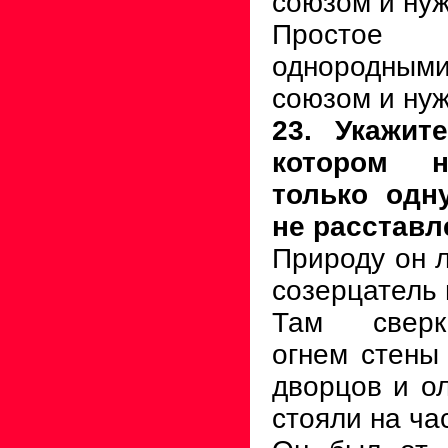
союзом и нуж
Простое 
однородным
союзом и нуж
23. Укажит
котором н
только одн
не расставл
Природу он л
созерцатель 
Там сверк
огнем стены
дворцов и о
стояли на ча