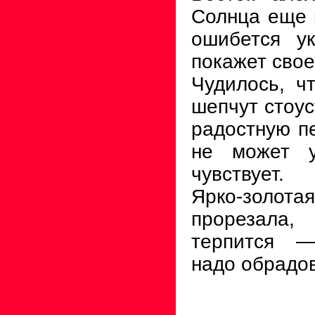
Солнца еще н
ошибется ук
покажет свое
Чудилось, чт
шепчут стоус
радостную пе
не может у
чувствует.
Ярко-золот
прорезала
терпится —
надо обрадов