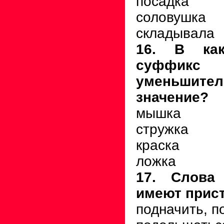
посадка
соловушка
складывала
16. В ка
суффикс 
уменьшител
значение?
мышка
стружка
краска
ложка
17. Слова
имеют прис
подначить, п