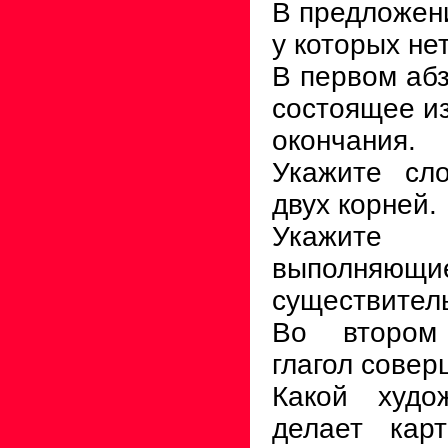
В предложени
у которых не
В первом абз
состоящее из
окончания.
Укажите сл
двух корней.
Укажите п
выполн
существитель
Во втором
глагол совер
Какой худо
делает кар