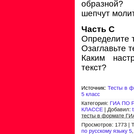
образной?
шепчут молитв
Часть С
Определите т
Озаглавьте те
Каким наст
текст?
Источник
:
Тесты в ф
5 класс
Категория
:
ГИА ПО 
КЛАССЕ
|
Добавил
:
тесты в формате ГИ
Просмотров
:
1773
|
по русскому языку 5