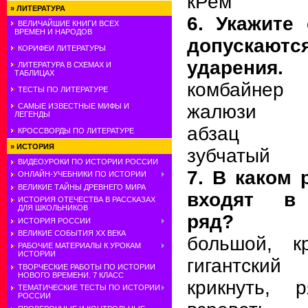
кРем
»
ЛИТЕРАТУРА
6. Укажите
ВЕЛИЧАЙШИЕ КНИГИ ВСЕХ
ВРЕМЕН И НАРОДОВ
допускаю
КОРИФЕИ ЛИТЕРАТУРЫ
ударения.
ЛИТЕРАТУРА В СХЕМАХ И
ТАБЛИЦАХ
комбайнер
ТЕСТЫ ПО ЛИТЕРАТУРЕ
жалюзи
САМЫЕ ИЗВЕСТНЫЕ МИФЫ И
ЛЕГЕНДЫ
абзац
КРОССВОРДЫ ПО ЛИТЕРАТУРЕ
»
ИСТОРИЯ
зубчатый
ВИДЕОУРОКИ ПО ИСТОРИИ РОССИИ
7. В каком 
ОНЛАЙН-УЧЕБНИКИ ПО ИСТОРИИ
ВЕЛИКИЕ ТАЙНЫ ДРЕВНЕГО МИРА
входят в 
ИСТОРИЯ ОТЕЧЕСТВА В РАССКАЗАХ
ДЛЯ ШКОЛЬНИКОВ
ряд?
ИСТОРИЯ РОССИИ
ВЕЛИКИЕ СОБЫТИЯ ХХ ВЕКА
большой, к
РАБОЧИЕ МАТЕРИАЛЫ К УРОКАМ
ИСТОРИИ
гигантский
ТВОРЧЕСКИЕ РАБОТЫ ПО ИСТОРИИ
НОВОГО ВРЕМЕНИ. 7 КЛАСС
крикнуть, р
ТЕМАТИЧЕСКИЕ ТЕСТЫ ПО ИСТОРИИ
РОССИИ