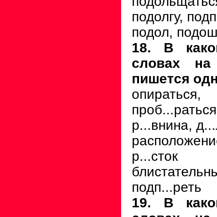
подольщатьс
подолгу, подп
подол, подо
18. В как
словах на
пишется одн
опиратьс
проб...раться
р...внина, д..
расположен
р...сток
блистатель
подп...реть
19. В как