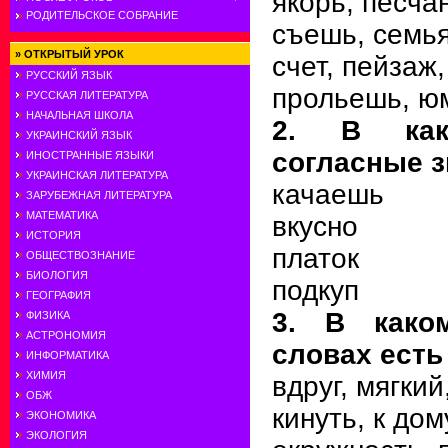
якорь, песча
РОДИТЕЛЬСКОЕ СОБРАНИЕ
съешь, семья
»
ОТКРЫТЫЙ УРОК
счет, пейзаж,
РУССКИЙ ЯЗЫК
прольешь, ю
РУССКАЯ ЛИТЕРАТУРА
НАЧАЛЬНАЯ ШКОЛА
2. В как
УКРАИНСКИЙ ЯЗЫК
согласные з
ИНОСТРАННЫЕ ЯЗЫКИ
УКРАИНСКАЯ ЛИТЕРАТУРА
качаешь
ЗАРУБЕЖНАЯ ЛИТЕРАТУРА
МАТЕМАТИКА
вкусно
ИСТОРИЯ
платок
ОБЩЕСТВОЗНАНИЕ
БИОЛОГИЯ
подкуп
ГЕОГРАФИЯ
3. В како
ФИЗИКА
АСТРОНОМИЯ
словах есть 
ИНФОРМАТИКА
ХИМИЯ
вдруг, мягкий
ОБЖ
кинуть, к дом
ЭКОНОМИКА
ЭКОЛОГИЯ