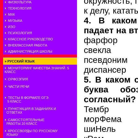
окружность, 
ФИЗКУЛЬТУРА
к делу, катат
ТЕХНОЛОГИЯ
МХК
4. В каком
МУЗЫКА
ИЗО
падает на в
ПСИХОЛОГИЯ
фарфор
КЛАССНОЕ РУКОВОДСТВО
ВНЕКЛАССНАЯ РАБОТА
свекла
АДМИНИСТРАЦИЯ ШКОЛЫ
псевдоним
»
РУССКИЙ ЯЗЫК
диспансер
МОНИТОРИНГ КАЧЕСТВА ЗНАНИЙ. 5
КЛАСС
5. В каком
ОРФОЭПИЯ
буква обо
ЧАСТИ РЕЧИ
согласный?
ТЕСТЫ В ФОРМАТЕ ОГЭ.
5 КЛАСС
Тембр
ПУНКТУАЦИЯ В ЗАДАНИЯХ И
ОТВЕТАХ
морФема
САМОСТОЯТЕЛЬНЫЕ
РАБОТЫ.10 КЛАСС
шиНель
КРОССВОРДЫ ПО РУССКОМУ
ЯЗЫКУ