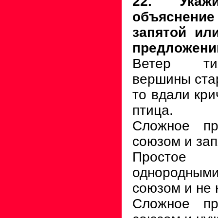
22. Укаж
объяснен
запятой ил
предложени
Ветер ти
вершины стар
то вдали кри
птица.
Сложное пр
союзом и зап
Простое 
однородным
союзом и не 
Сложное пр