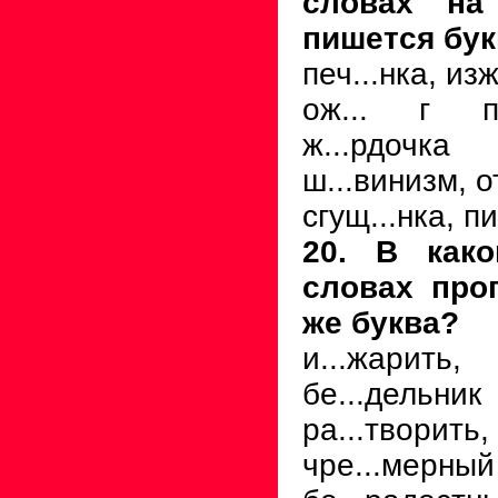
словах на
пишется бук
печ...нка, изж
ож... г па
ж...рдочка
ш...винизм, от
сгущ...нка, пи
20. В как
словах про
же буква?
и...жарить
бе...дельник
ра...творить
чре...мерный