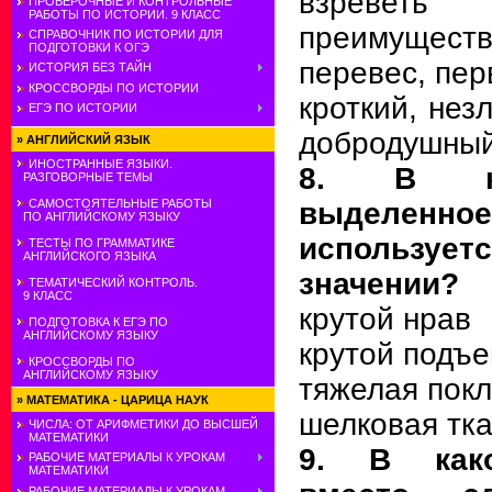
взреветь
ПРОВЕРОЧНЫЕ И КОНТРОЛЬНЫЕ
РАБОТЫ ПО ИСТОРИИ. 9 КЛАСС
преимуществ
СПРАВОЧНИК ПО ИСТОРИИ ДЛЯ
ПОДГОТОВКИ К ОГЭ
перевес, пер
ИСТОРИЯ БЕЗ ТАЙН
КРОССВОРДЫ ПО ИСТОРИИ
кроткий, нез
ЕГЭ ПО ИСТОРИИ
добродушный
»
АНГЛИЙСКИЙ ЯЗЫК
ИНОСТРАННЫЕ ЯЗЫКИ.
8. В ка
РАЗГОВОРНЫЕ ТЕМЫ
выделе
САМОСТОЯТЕЛЬНЫЕ РАБОТЫ
ПО АНГЛИЙСКОМУ ЯЗЫКУ
использует
ТЕСТЫ ПО ГРАММАТИКЕ
АНГЛИЙСКОГО ЯЗЫКА
значении?
ТЕМАТИЧЕСКИЙ КОНТРОЛЬ.
9 КЛАСС
крутой нрав
ПОДГОТОВКА К ЕГЭ ПО
АНГЛИЙСКОМУ ЯЗЫКУ
крутой подъ
КРОССВОРДЫ ПО
АНГЛИЙСКОМУ ЯЗЫКУ
тяжелая пок
»
МАТЕМАТИКА - ЦАРИЦА НАУК
шелковая тк
ЧИСЛА: ОТ АРИФМЕТИКИ ДО ВЫСШЕЙ
МАТЕМАТИКИ
9. В как
РАБОЧИЕ МАТЕРИАЛЫ К УРОКАМ
МАТЕМАТИКИ
РАБОЧИЕ МАТЕРИАЛЫ К УРОКАМ