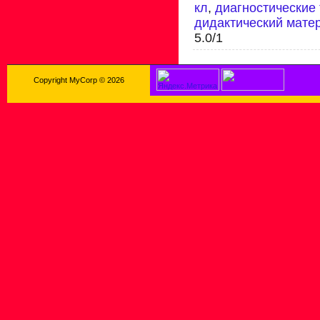
кл
,
диагностические 
дидактический мате
5.0
/
1
Copyright MyCorp © 2026