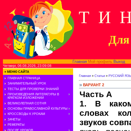
Т И 
Для 
Главная
Мой профиль
Выход
В
Четверг, 06.08.2026, 23:09:08
»
МЕНЮ САЙТА
Главная
»
Статьи
»
РУССКИЙ ЯЗ
ГЛАВНАЯ СТРАНИЦА
ЗАНИМАТЕЛЬНЫЙ УРОК
ВАРИАНТ 2
ТЕСТЫ ДЛЯ ПРОВЕРКИ ЗНАНИЙ
Часть А
ПРОИЗВЕДЕНИЯ ЛИТЕРАТУРЫ В
КРАТКОМ ИЗЛОЖЕНИИ
1. В како
ВЕЛИКОЛЕПНАЯ СОТНЯ
ОСНОВЫ ПРАВОСЛАВНОЙ КУЛЬТУРЫ
словах ко
КРОССВОДЫ К УРОКАМ
ЗАЧЕТЫ
звуков совп
РЕФЕРАТЫ
ПОСЛЕ УРОКОВ