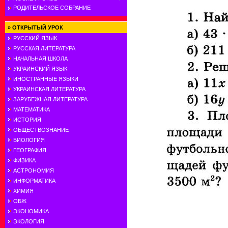
РОДИТЕЛЬСКОЕ СОБРАНИЕ
»
ОТКРЫТЫЙ УРОК
РУССКИЙ ЯЗЫК
РУССКАЯ ЛИТЕРАТУРА
НАЧАЛЬНАЯ ШКОЛА
УКРАИНСКИЙ ЯЗЫК
ИНОСТРАННЫЕ ЯЗЫКИ
УКРАИНСКАЯ ЛИТЕРАТУРА
ЗАРУБЕЖНАЯ ЛИТЕРАТУРА
МАТЕМАТИКА
ИСТОРИЯ
ОБЩЕСТВОЗНАНИЕ
БИОЛОГИЯ
ГЕОГРАФИЯ
ФИЗИКА
АСТРОНОМИЯ
ИНФОРМАТИКА
ХИМИЯ
ОБЖ
ЭКОНОМИКА
ЭКОЛОГИЯ