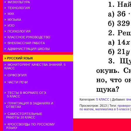
ФИЗКУЛЬТУРА
ТЕХНОЛОГИЯ
МХК
МУЗЫКА
ИЗО
ПСИХОЛОГИЯ
КЛАССНОЕ РУКОВОДСТВО
ВНЕКЛАССНАЯ РАБОТА
АДМИНИСТРАЦИЯ ШКОЛЫ
»
РУССКИЙ ЯЗЫК
МОНИТОРИНГ КАЧЕСТВА ЗНАНИЙ. 5
КЛАСС
ОРФОЭПИЯ
ЧАСТИ РЕЧИ
ТЕСТЫ В ФОРМАТЕ ОГЭ.
5 КЛАСС
Категория
:
5 КЛАСС
|
Добавил
:
tin
ПУНКТУАЦИЯ В ЗАДАНИЯХ И
Просмотров
:
2613
|
Теги
:
проверо
ОТВЕТАХ
по матем
,
математика в 5 классе
САМОСТОЯТЕЛЬНЫЕ
РАБОТЫ.10 КЛАСС
КРОССВОРДЫ ПО РУССКОМУ
ЯЗЫКУ