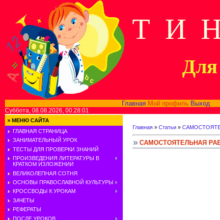
Т И 
Для 
Главная
Мой профиль
Выход
В
Суббота, 08.08.2026, 00:28:01
»
МЕНЮ САЙТА
Главная
»
Статьи
»
САМОСТОЯТЕ
ГЛАВНАЯ СТРАНИЦА
ЗАНИМАТЕЛЬНЫЙ УРОК
САМОСТОЯТЕЛЬНАЯ РА
ТЕСТЫ ДЛЯ ПРОВЕРКИ ЗНАНИЙ
ПРОИЗВЕДЕНИЯ ЛИТЕРАТУРЫ В
КРАТКОМ ИЗЛОЖЕНИИ
ВЕЛИКОЛЕПНАЯ СОТНЯ
ОСНОВЫ ПРАВОСЛАВНОЙ КУЛЬТУРЫ
КРОССВОДЫ К УРОКАМ
ЗАЧЕТЫ
РЕФЕРАТЫ
ПОСЛЕ УРОКОВ