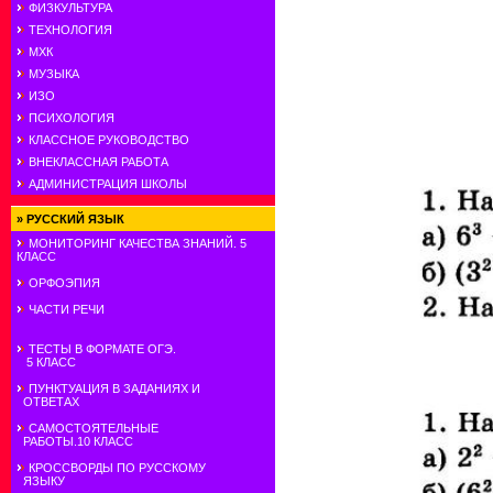
ФИЗКУЛЬТУРА
ТЕХНОЛОГИЯ
МХК
МУЗЫКА
ИЗО
ПСИХОЛОГИЯ
КЛАССНОЕ РУКОВОДСТВО
ВНЕКЛАССНАЯ РАБОТА
АДМИНИСТРАЦИЯ ШКОЛЫ
»
РУССКИЙ ЯЗЫК
МОНИТОРИНГ КАЧЕСТВА ЗНАНИЙ. 5
КЛАСС
ОРФОЭПИЯ
ЧАСТИ РЕЧИ
ТЕСТЫ В ФОРМАТЕ ОГЭ.
5 КЛАСС
ПУНКТУАЦИЯ В ЗАДАНИЯХ И
ОТВЕТАХ
САМОСТОЯТЕЛЬНЫЕ
РАБОТЫ.10 КЛАСС
КРОССВОРДЫ ПО РУССКОМУ
ЯЗЫКУ