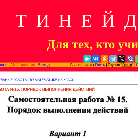
Т И Н Е Й 
Для тех, кто уч
авная
Мой профиль
Выход
Вы вошли как
Гость
| Группа "
Гости
" |
ЛЬНЫЕ РАБОТЫ ПО МАТЕМАТИКЕ
»
5 КЛАСС
ОТА №15. ПОРЯДОК ВЫПОЛНЕНИЯ ДЕЙСТВИЙ