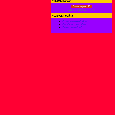
»
Вход на сайт
Войти через uID
Старая форма входа
»
Друзья сайта
Официальный блог
Сообщество uCoz
База знаний uCoz