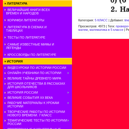
»
ЛИТЕРАТУРА
ВЕЛИЧАЙШИЕ КНИГИ ВСЕХ
ВРЕМЕН И НАРОДОВ
Категория
:
5 КЛАСС
|
Добавил
:
tin
КОРИФЕИ ЛИТЕРАТУРЫ
Просмотров
:
4973
|
Теги
:
проверо
ЛИТЕРАТУРА В СХЕМАХ И
матем
,
математика в 5 классе
|
Р
ТАБЛИЦАХ
ТЕСТЫ ПО ЛИТЕРАТУРЕ
САМЫЕ ИЗВЕСТНЫЕ МИФЫ И
ЛЕГЕНДЫ
КРОССВОРДЫ ПО ЛИТЕРАТУРЕ
»
ИСТОРИЯ
ВИДЕОУРОКИ ПО ИСТОРИИ РОССИИ
ОНЛАЙН-УЧЕБНИКИ ПО ИСТОРИИ
ВЕЛИКИЕ ТАЙНЫ ДРЕВНЕГО МИРА
ИСТОРИЯ ОТЕЧЕСТВА В РАССКАЗАХ
ДЛЯ ШКОЛЬНИКОВ
ИСТОРИЯ РОССИИ
ВЕЛИКИЕ СОБЫТИЯ ХХ ВЕКА
РАБОЧИЕ МАТЕРИАЛЫ К УРОКАМ
ИСТОРИИ
ТВОРЧЕСКИЕ РАБОТЫ ПО ИСТОРИИ
НОВОГО ВРЕМЕНИ. 7 КЛАСС
ТЕМАТИЧЕСКИЕ ТЕСТЫ ПО ИСТОРИИ
РОССИИ