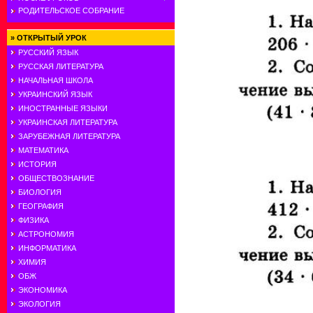
РОДИТЕЛЬСКОЕ СОБРАНИЕ
»
ОТКРЫТЫЙ УРОК
РУССКИЙ ЯЗЫК
РУССКАЯ ЛИТЕРАТУРА
НАЧАЛЬНАЯ ШКОЛА
УКРАИНСКИЙ ЯЗЫК
ИНОСТРАННЫЕ ЯЗЫКИ
УКРАИНСКАЯ ЛИТЕРАТУРА
ЗАРУБЕЖНАЯ ЛИТЕРАТУРА
МАТЕМАТИКА
ИСТОРИЯ
ОБЩЕСТВОЗНАНИЕ
БИОЛОГИЯ
ГЕОГРАФИЯ
ФИЗИКА
АСТРОНОМИЯ
ИНФОРМАТИКА
ХИМИЯ
ОБЖ
ЭКОНОМИКА
ЭКОЛОГИЯ