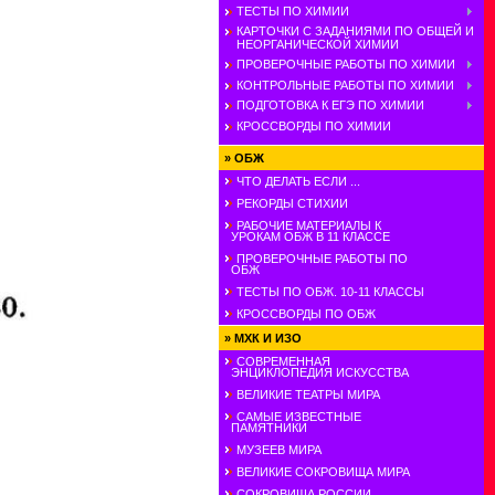
ТЕСТЫ ПО ХИМИИ
КАРТОЧКИ С ЗАДАНИЯМИ ПО ОБЩЕЙ И
НЕОРГАНИЧЕСКОЙ ХИМИИ
ПРОВЕРОЧНЫЕ РАБОТЫ ПО ХИМИИ
КОНТРОЛЬНЫЕ РАБОТЫ ПО ХИМИИ
ПОДГОТОВКА К ЕГЭ ПО ХИМИИ
КРОССВОРДЫ ПО ХИМИИ
»
ОБЖ
ЧТО ДЕЛАТЬ ЕСЛИ ...
РЕКОРДЫ СТИХИИ
РАБОЧИЕ МАТЕРИАЛЫ К
УРОКАМ ОБЖ В 11 КЛАССЕ
ПРОВЕРОЧНЫЕ РАБОТЫ ПО
ОБЖ
ТЕСТЫ ПО ОБЖ. 10-11 КЛАССЫ
КРОССВОРДЫ ПО ОБЖ
»
МХК И ИЗО
СОВРЕМЕННАЯ
ЭНЦИКЛОПЕДИЯ ИСКУССТВА
ВЕЛИКИЕ ТЕАТРЫ МИРА
САМЫЕ ИЗВЕСТНЫЕ
ПАМЯТНИКИ
МУЗЕЕВ МИРА
ВЕЛИКИЕ СОКРОВИЩА МИРА
СОКРОВИЩА РОССИИ