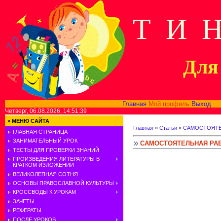
Т И 
Для 
Главная
Мой профиль
Выход
В
Четверг, 06.08.2026, 14:51:39
»
МЕНЮ САЙТА
Главная
»
Статьи
»
САМОСТОЯТЕ
ГЛАВНАЯ СТРАНИЦА
ЗАНИМАТЕЛЬНЫЙ УРОК
САМОСТОЯТЕЛЬНАЯ РАБ
ТЕСТЫ ДЛЯ ПРОВЕРКИ ЗНАНИЙ
ПРОИЗВЕДЕНИЯ ЛИТЕРАТУРЫ В
КРАТКОМ ИЗЛОЖЕНИИ
ВЕЛИКОЛЕПНАЯ СОТНЯ
ОСНОВЫ ПРАВОСЛАВНОЙ КУЛЬТУРЫ
КРОССВОДЫ К УРОКАМ
ЗАЧЕТЫ
РЕФЕРАТЫ
ПОСЛЕ УРОКОВ