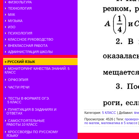
ФИЗКУЛЬТУРА
ТЕХНОЛОГИЯ
МХК
МУЗЫКА
ИЗО
ПСИХОЛОГИЯ
КЛАССНОЕ РУКОВОДСТВО
ВНЕКЛАССНАЯ РАБОТА
АДМИНИСТРАЦИЯ ШКОЛЫ
»
РУССКИЙ ЯЗЫК
МОНИТОРИНГ КАЧЕСТВА ЗНАНИЙ. 5
КЛАСС
ОРФОЭПИЯ
ЧАСТИ РЕЧИ
ТЕСТЫ В ФОРМАТЕ ОГЭ.
5 КЛАСС
ПУНКТУАЦИЯ В ЗАДАНИЯХ И
Категория
:
5 КЛАСС
|
Добавил
:
tin
ОТВЕТАХ
Просмотров
:
4526
|
Теги
:
проверо
САМОСТОЯТЕЛЬНЫЕ
по матем
,
математика в 5 классе
РАБОТЫ.10 КЛАСС
КРОССВОРДЫ ПО РУССКОМУ
ЯЗЫКУ