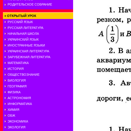
РОДИТЕЛЬСКОЕ СОБРАНИЕ
»
ОТКРЫТЫЙ УРОК
РУССКИЙ ЯЗЫК
РУССКАЯ ЛИТЕРАТУРА
НАЧАЛЬНАЯ ШКОЛА
УКРАИНСКИЙ ЯЗЫК
ИНОСТРАННЫЕ ЯЗЫКИ
УКРАИНСКАЯ ЛИТЕРАТУРА
ЗАРУБЕЖНАЯ ЛИТЕРАТУРА
МАТЕМАТИКА
ИСТОРИЯ
ОБЩЕСТВОЗНАНИЕ
БИОЛОГИЯ
ГЕОГРАФИЯ
ФИЗИКА
АСТРОНОМИЯ
ИНФОРМАТИКА
ХИМИЯ
ОБЖ
ЭКОНОМИКА
ЭКОЛОГИЯ