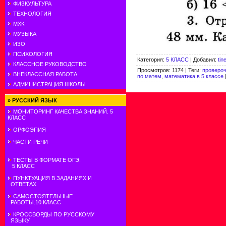
ФИЗКУЛЬТУРА
ТЕХНОЛОГИЯ
МХК
МУЗЫКА
ИЗО
ПСИХОЛОГИЯ
Категория
:
5 КЛАСС
|
Добавил
:
tin
КЛАССНОЕ РУКОВОДСТВО
Просмотров
:
1174
|
Теги
:
провероч
ВНЕКЛАССНАЯ РАБОТА
по матем
,
математика в 5 классе
АДМИНИСТРАЦИЯ ШКОЛЫ
»
РУССКИЙ ЯЗЫК
МОНИТОРИНГ КАЧЕСТВА ЗНАНИЙ. 5
КЛАСС
ОРФОЭПИЯ
ЧАСТИ РЕЧИ
ТЕСТЫ В ФОРМАТЕ ОГЭ.
5 КЛАСС
ПУНКТУАЦИЯ В ЗАДАНИЯХ И
ОТВЕТАХ
САМОСТОЯТЕЛЬНЫЕ
РАБОТЫ.10 КЛАСС
КРОССВОРДЫ ПО РУССКОМУ
ЯЗЫКУ