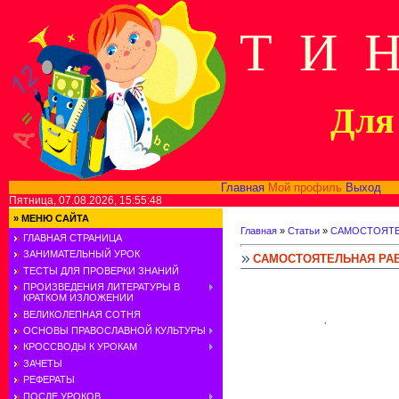
Т И 
Для 
Главная
Мой профиль
Выход
В
Пятница, 07.08.2026, 15:55:48
»
МЕНЮ САЙТА
Главная
»
Статьи
»
САМОСТОЯТЕ
ГЛАВНАЯ СТРАНИЦА
ЗАНИМАТЕЛЬНЫЙ УРОК
САМОСТОЯТЕЛЬНАЯ РА
ТЕСТЫ ДЛЯ ПРОВЕРКИ ЗНАНИЙ
ПРОИЗВЕДЕНИЯ ЛИТЕРАТУРЫ В
КРАТКОМ ИЗЛОЖЕНИИ
ВЕЛИКОЛЕПНАЯ СОТНЯ
ОСНОВЫ ПРАВОСЛАВНОЙ КУЛЬТУРЫ
КРОССВОДЫ К УРОКАМ
ЗАЧЕТЫ
РЕФЕРАТЫ
ПОСЛЕ УРОКОВ