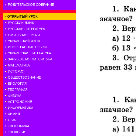
РОДИТЕЛЬСКОЕ СОБРАНИЕ
»
ОТКРЫТЫЙ УРОК
РУССКИЙ ЯЗЫК
РУССКАЯ ЛИТЕРАТУРА
НАЧАЛЬНАЯ ШКОЛА
УКРАИНСКИЙ ЯЗЫК
ИНОСТРАННЫЕ ЯЗЫКИ
УКРАИНСКАЯ ЛИТЕРАТУРА
ЗАРУБЕЖНАЯ ЛИТЕРАТУРА
МАТЕМАТИКА
ИСТОРИЯ
ОБЩЕСТВОЗНАНИЕ
БИОЛОГИЯ
ГЕОГРАФИЯ
ФИЗИКА
АСТРОНОМИЯ
ИНФОРМАТИКА
ХИМИЯ
ОБЖ
ЭКОНОМИКА
ЭКОЛОГИЯ