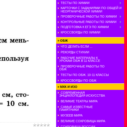
ТЕСТЫ ПО ХИМИИ
КАРТОЧКИ С ЗАДАНИЯМИ ПО ОБЩЕЙ И
НЕОРГАНИЧЕСКОЙ ХИМИИ
ПРОВЕРОЧНЫЕ РАБОТЫ ПО ХИМИИ
КОНТРОЛЬНЫЕ РАБОТЫ ПО ХИМИИ
ПОДГОТОВКА К ЕГЭ ПО ХИМИИ
КРОССВОРДЫ ПО ХИМИИ
»
ОБЖ
ЧТО ДЕЛАТЬ ЕСЛИ ...
РЕКОРДЫ СТИХИИ
РАБОЧИЕ МАТЕРИАЛЫ К
УРОКАМ ОБЖ В 11 КЛАССЕ
ПРОВЕРОЧНЫЕ РАБОТЫ ПО
ОБЖ
ТЕСТЫ ПО ОБЖ. 10-11 КЛАССЫ
КРОССВОРДЫ ПО ОБЖ
»
МХК И ИЗО
СОВРЕМЕННАЯ
ЭНЦИКЛОПЕДИЯ ИСКУССТВА
ВЕЛИКИЕ ТЕАТРЫ МИРА
САМЫЕ ИЗВЕСТНЫЕ
ПАМЯТНИКИ
МУЗЕЕВ МИРА
ВЕЛИКИЕ СОКРОВИЩА МИРА
СОКРОВИЩА РОССИИ