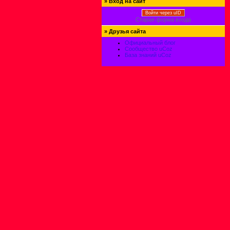
»
Вход на сайт
Войти через uID
Старая форма входа
»
Друзья сайта
Официальный блог
Сообщество uCoz
База знаний uCoz