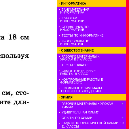
»
ИНФОРМАТИКА
ЗАНИМАТЕЛЬНАЯ
ИНФОРМАТИКА
К УРОКАМ
ИНФОРМАТИКИ
СПРАВОЧНИК ПО
ИНФОРМАТИКЕ
ТЕСТЫ ПО ИНФОРМАТИКЕ
КРОССВОРДЫ ПО
ИНФОРМАТИКЕ
»
ОБЩЕСТВОЗНАНИЕ
РАБОЧИЕ МАТЕРИАЛЫ К
УРОКАМ В 7 КЛАССЕ
ТЕСТЫ. 9 КЛАСС
САМОСТОЯТЕЛЬНЫЕ
РАБОТЫ. 9 КЛАСС
КОНТРОЛЬНЫЕ РАБОТЫ В
ФОРМАТЕ ЕГЭ
ШКОЛЬНЫЕ ОЛИМПИАДЫ
ПО ОБЩЕСТВОВЕДЕНИЮ
»
ХИМИЯ
РАБОЧИЕ МАТЕРИАЛЫ К УРОКАМ
ХИМИИ
УДИВИТЕЛЬНАЯ ХИМИЯ
ОПЫТЫ ПО ХИМИИ
ЗАДАЧИ ПО ОРГАНИЧЕСКОЙ ХИМИИ. 10-
11 КЛАССЫ