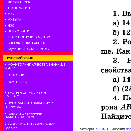
ФИЗКУЛЬТУРА
ТЕХНОЛОГИЯ
МХК
МУЗЫКА
ИЗО
ПСИХОЛОГИЯ
КЛАССНОЕ РУКОВОДСТВО
ВНЕКЛАССНАЯ РАБОТА
АДМИНИСТРАЦИЯ ШКОЛЫ
»
РУССКИЙ ЯЗЫК
МОНИТОРИНГ КАЧЕСТВА ЗНАНИЙ. 5
КЛАСС
ОРФОЭПИЯ
ЧАСТИ РЕЧИ
ТЕСТЫ В ФОРМАТЕ ОГЭ.
5 КЛАСС
ПУНКТУАЦИЯ В ЗАДАНИЯХ И
ОТВЕТАХ
САМОСТОЯТЕЛЬНЫЕ
РАБОТЫ.10 КЛАСС
КРОССВОРДЫ ПО РУССКОМУ
ЯЗЫКУ
Категория
:
5 КЛАСС
|
Добавил
:
tin