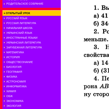
РОДИТЕЛЬСКОЕ СОБРАНИЕ
»
ОТКРЫТЫЙ УРОК
РУССКИЙ ЯЗЫК
РУССКАЯ ЛИТЕРАТУРА
НАЧАЛЬНАЯ ШКОЛА
УКРАИНСКИЙ ЯЗЫК
ИНОСТРАННЫЕ ЯЗЫКИ
УКРАИНСКАЯ ЛИТЕРАТУРА
ЗАРУБЕЖНАЯ ЛИТЕРАТУРА
МАТЕМАТИКА
ИСТОРИЯ
ОБЩЕСТВОЗНАНИЕ
БИОЛОГИЯ
ГЕОГРАФИЯ
ФИЗИКА
АСТРОНОМИЯ
ИНФОРМАТИКА
ХИМИЯ
ОБЖ
ЭКОНОМИКА
ЭКОЛОГИЯ