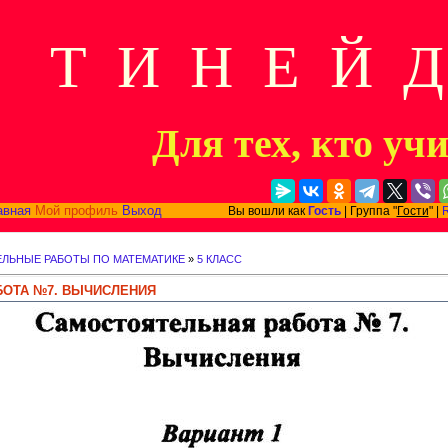
Т И Н Е Й 
Для тех, кто уч
авная
Мой профиль
Выход
Вы вошли как
Гость
| Группа "
Гости
" |
ЛЬНЫЕ РАБОТЫ ПО МАТЕМАТИКЕ
»
5 КЛАСС
БОТА №7. ВЫЧИСЛЕНИЯ