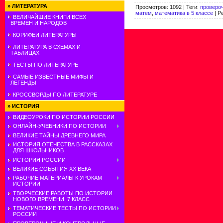
»
ЛИТЕРАТУРА
Просмотров
:
1092
|
Теги
:
проверо
матем
,
математика в 5 классе
|
Р
ВЕЛИЧАЙШИЕ КНИГИ ВСЕХ
ВРЕМЕН И НАРОДОВ
КОРИФЕИ ЛИТЕРАТУРЫ
ЛИТЕРАТУРА В СХЕМАХ И
ТАБЛИЦАХ
ТЕСТЫ ПО ЛИТЕРАТУРЕ
САМЫЕ ИЗВЕСТНЫЕ МИФЫ И
ЛЕГЕНДЫ
КРОССВОРДЫ ПО ЛИТЕРАТУРЕ
»
ИСТОРИЯ
ВИДЕОУРОКИ ПО ИСТОРИИ РОССИИ
ОНЛАЙН-УЧЕБНИКИ ПО ИСТОРИИ
ВЕЛИКИЕ ТАЙНЫ ДРЕВНЕГО МИРА
ИСТОРИЯ ОТЕЧЕСТВА В РАССКАЗАХ
ДЛЯ ШКОЛЬНИКОВ
ИСТОРИЯ РОССИИ
ВЕЛИКИЕ СОБЫТИЯ ХХ ВЕКА
РАБОЧИЕ МАТЕРИАЛЫ К УРОКАМ
ИСТОРИИ
ТВОРЧЕСКИЕ РАБОТЫ ПО ИСТОРИИ
НОВОГО ВРЕМЕНИ. 7 КЛАСС
ТЕМАТИЧЕСКИЕ ТЕСТЫ ПО ИСТОРИИ
РОССИИ