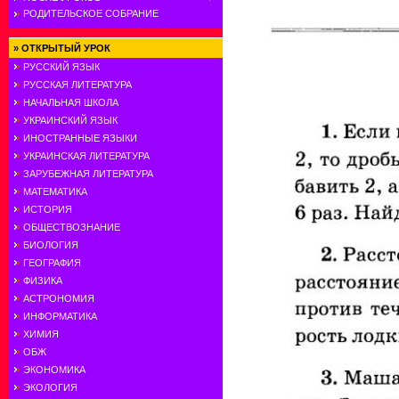
РОДИТЕЛЬСКОЕ СОБРАНИЕ
»
ОТКРЫТЫЙ УРОК
РУССКИЙ ЯЗЫК
РУССКАЯ ЛИТЕРАТУРА
НАЧАЛЬНАЯ ШКОЛА
УКРАИНСКИЙ ЯЗЫК
ИНОСТРАННЫЕ ЯЗЫКИ
УКРАИНСКАЯ ЛИТЕРАТУРА
ЗАРУБЕЖНАЯ ЛИТЕРАТУРА
МАТЕМАТИКА
ИСТОРИЯ
ОБЩЕСТВОЗНАНИЕ
БИОЛОГИЯ
ГЕОГРАФИЯ
ФИЗИКА
АСТРОНОМИЯ
ИНФОРМАТИКА
ХИМИЯ
ОБЖ
ЭКОНОМИКА
ЭКОЛОГИЯ