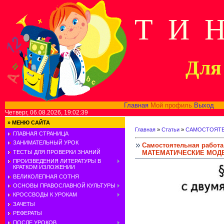
Т И 
Для 
Главная
Мой профиль
Выход
В
Четверг, 06.08.2026, 19:02:39
»
МЕНЮ САЙТА
Главная
»
Статьи
»
САМОСТОЯТЕ
ГЛАВНАЯ СТРАНИЦА
ЗАНИМАТЕЛЬНЫЙ УРОК
Самостоятельная рабо
МАТЕМАТИЧЕСКИЕ МОД
ТЕСТЫ ДЛЯ ПРОВЕРКИ ЗНАНИЙ
ПРОИЗВЕДЕНИЯ ЛИТЕРАТУРЫ В
КРАТКОМ ИЗЛОЖЕНИИ
ВЕЛИКОЛЕПНАЯ СОТНЯ
ОСНОВЫ ПРАВОСЛАВНОЙ КУЛЬТУРЫ
КРОССВОДЫ К УРОКАМ
ЗАЧЕТЫ
РЕФЕРАТЫ
ПОСЛЕ УРОКОВ