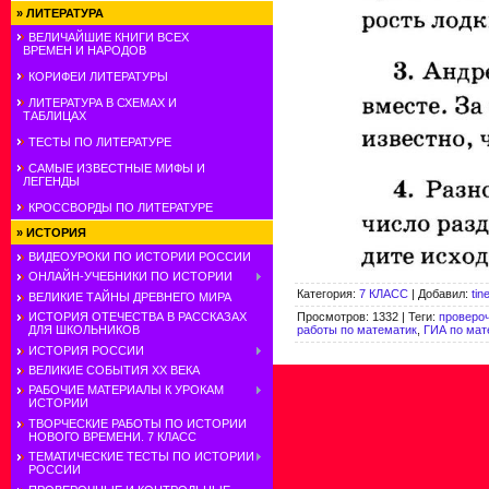
»
ЛИТЕРАТУРА
ВЕЛИЧАЙШИЕ КНИГИ ВСЕХ
ВРЕМЕН И НАРОДОВ
КОРИФЕИ ЛИТЕРАТУРЫ
ЛИТЕРАТУРА В СХЕМАХ И
ТАБЛИЦАХ
ТЕСТЫ ПО ЛИТЕРАТУРЕ
САМЫЕ ИЗВЕСТНЫЕ МИФЫ И
ЛЕГЕНДЫ
КРОССВОРДЫ ПО ЛИТЕРАТУРЕ
»
ИСТОРИЯ
ВИДЕОУРОКИ ПО ИСТОРИИ РОССИИ
ОНЛАЙН-УЧЕБНИКИ ПО ИСТОРИИ
Категория
:
7 КЛАСС
|
Добавил
:
tin
ВЕЛИКИЕ ТАЙНЫ ДРЕВНЕГО МИРА
Просмотров
:
1332
|
Теги
:
проверо
ИСТОРИЯ ОТЕЧЕСТВА В РАССКАЗАХ
работы по математик
,
ГИА по мат
ДЛЯ ШКОЛЬНИКОВ
ИСТОРИЯ РОССИИ
ВЕЛИКИЕ СОБЫТИЯ ХХ ВЕКА
РАБОЧИЕ МАТЕРИАЛЫ К УРОКАМ
ИСТОРИИ
ТВОРЧЕСКИЕ РАБОТЫ ПО ИСТОРИИ
НОВОГО ВРЕМЕНИ. 7 КЛАСС
ТЕМАТИЧЕСКИЕ ТЕСТЫ ПО ИСТОРИИ
РОССИИ