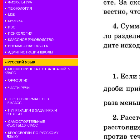
ФИЗКУЛЬТУРА
ТЕХНОЛОГИЯ
МХК
МУЗЫКА
ИЗО
ПСИХОЛОГИЯ
КЛАССНОЕ РУКОВОДСТВО
ВНЕКЛАССНАЯ РАБОТА
АДМИНИСТРАЦИЯ ШКОЛЫ
»
РУССКИЙ ЯЗЫК
МОНИТОРИНГ КАЧЕСТВА ЗНАНИЙ. 5
КЛАСС
ОРФОЭПИЯ
ЧАСТИ РЕЧИ
ТЕСТЫ В ФОРМАТЕ ОГЭ.
5 КЛАСС
ПУНКТУАЦИЯ В ЗАДАНИЯХ И
ОТВЕТАХ
САМОСТОЯТЕЛЬНЫЕ
РАБОТЫ.10 КЛАСС
КРОССВОРДЫ ПО РУССКОМУ
ЯЗЫКУ