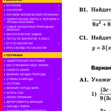
»
БИОЛОГИЯ
БОТАНИКА
ЗООЛОГИЯ
ИЗУЧАЕМ ЧЕЛОВЕЧЕСКИЙ ОРГАНИЗМ
УДИВИТЕЛЬНЫЕ ФАКТЫ О ЧЕЛОВЕКЕ К
УРОКАМ АНАТОМИИ
САМЫЕ НЕОБЫЧНЫЕ ПРИРОДНЫЕ
ЯВЛЕНИЯ
БИОЛОГИЧЕСКИЕ ЗАДАЧИ
ТЕСТЫ ПО БИОЛОГИИ. 5 КЛАСС
ЕГЭ ПО БИОЛОГИИ
КРОССВОРДЫ ПО БИОЛОГИИ
»
ГЕОГРАФИЯ
УДИВИТЕЛЬНАЯ ГЕОГРАФИЯ
КАК ОТКРЫВАЛИ НАШУ ЗЕМЛЮ
ПЛАНЕТА ЗЕМЛЯ
ВЕЛИКИЕ ЗАГАДКИ ПРИРОДЫ
СТРАНЫ И НАРОДЫ
ОСТРОВА
ВЕЛИКИЕ ГОРОДА МИРА
ШТАТЫ США
ЗЕМЛИ ГЕРМАНИИ
ДЕПАРТАМЕНТЫ ФРАНЦИИ
НАРОДЫ СЕВЕРА
ЗАДАНИЯ И УПРАЖНЕНИЯ ПО