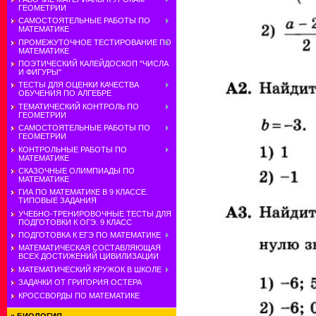
ГЕОМЕТРИИ
САМОСТОЯТЕЛЬНЫЕ РАБОТЫ ПО
МАТЕМАТИКЕ
ПРОМЕЖУТОЧНОЕ ТЕСТИРОВАНИЕ ПО
МАТЕМАТИКЕ
ПОЭТИЧЕСКИЙ КАЛЕЙДОСКОП "ЧИСЛА
И ФИГУРЫ"
ТЕСТЫ ДЛЯ ОЦЕНКИ КАЧЕСТВА
ОБУЧЕНИЯ ПО АЛГЕБРЕ
ТЕМАТИЧЕСКИЙ КОНТРОЛЬ ПО
ГЕОМЕТРИИ
САМОСТОЯТЕЛЬНЫЕ РАБОТЫ ПО
ГЕОМЕТРИИ
КОНТРОЛЬНЫЕ РАБОТЫ ПО
МАТЕМАТИКЕ
СКАЗОЧНЫЕ ОЛИМПИАДЫ ПО
МАТЕМАТИКЕ
ГИА ПО МАТЕМАТИКЕ В 9 КЛАССЕ.
ТИПОВЫЕ ЗАДАНИЯ
УЧЕБНО-ТРЕНИРОВОЧНЫЕ ТЕСТЫ ДЛЯ
ПОДГОТОВКИ К ОГЭ. 9 КЛАСС
ПОДГОТОВКА К ЕГЭ ПО МАТЕМАТИКЕ
МАТЕМАТИЧЕСКАЯ СОСТАВЛЯЮЩАЯ
ВСЕХ ДОСТИЖЕНИЙ ЦИВИЛИЗАЦИИ
МАТЕМАТИЧЕСКИЙ КРУЖОК В ШКОЛЕ
ЗАДАЧКИ ОТ ГРИГОРИЯ ОСТЕРА
КРОССВОРДЫ ПО МАТЕМАТИКЕ