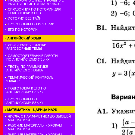
ПРОВЕРОЧНЫЕ И КОНТРОЛЬНЫЕ
РАБОТЫ ПО ИСТОРИИ. 9 КЛАСС
СПРАВОЧНИК ПО ИСТОРИИ ДЛЯ
ПОДГОТОВКИ К ОГЭ
ИСТОРИЯ БЕЗ ТАЙН
КРОССВОРДЫ ПО ИСТОРИИ
ЕГЭ ПО ИСТОРИИ
»
АНГЛИЙСКИЙ ЯЗЫК
ИНОСТРАННЫЕ ЯЗЫКИ.
РАЗГОВОРНЫЕ ТЕМЫ
САМОСТОЯТЕЛЬНЫЕ РАБОТЫ
ПО АНГЛИЙСКОМУ ЯЗЫКУ
ТЕСТЫ ПО ГРАММАТИКЕ
АНГЛИЙСКОГО ЯЗЫКА
ТЕМАТИЧЕСКИЙ КОНТРОЛЬ.
9 КЛАСС
ПОДГОТОВКА К ЕГЭ ПО
АНГЛИЙСКОМУ ЯЗЫКУ
КРОССВОРДЫ ПО
АНГЛИЙСКОМУ ЯЗЫКУ
»
МАТЕМАТИКА - ЦАРИЦА НАУК
ЧИСЛА: ОТ АРИФМЕТИКИ ДО ВЫСШЕЙ
МАТЕМАТИКИ
РАБОЧИЕ МАТЕРИАЛЫ К УРОКАМ
МАТЕМАТИКИ
РАБОЧИЕ МАТЕРИАЛЫ К УРОКАМ