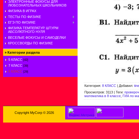
ЭЛЕКТРОННЫЕ ФОКУСЫ ДЛЯ
ЛЮБОЗНАТЕЛЬНЫХ ШКОЛЬНИКОВ
ФИЗИКА В ИГРАХ
ТЕСТЫ ПО ФИЗИКЕ
ЕГЭ ПО ФИЗИКЕ
ФИЗИКА ТЕМПЕРАТУР. ШТУРМ
АБСОЛЮТНОГО НУЛЯ
ВЕСЕЛЫЕ ФОКУСЫ И САМОДЕЛКИ
КРОССВОРДЫ ПО ФИЗИКЕ
»
Категории раздела
5 КЛАСС
[42]
7 КЛАСС
[39]
8 КЛАСС
[29]
Категория
:
8 КЛАСС
|
Добавил
:
tin
Просмотров
:
3113
|
Теги
:
провероч
математика в 8 классе
,
ГИА по м
Copyright MyCorp © 2026