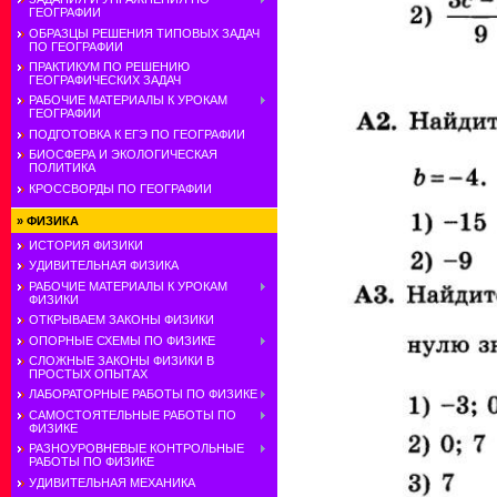
ГЕОГРАФИИ
ОБРАЗЦЫ РЕШЕНИЯ ТИПОВЫХ ЗАДАЧ
ПО ГЕОГРАФИИ
ПРАКТИКУМ ПО РЕШЕНИЮ
ГЕОГРАФИЧЕСКИХ ЗАДАЧ
РАБОЧИЕ МАТЕРИАЛЫ К УРОКАМ
ГЕОГРАФИИ
ПОДГОТОВКА К ЕГЭ ПО ГЕОГРАФИИ
БИОСФЕРА И ЭКОЛОГИЧЕСКАЯ
ПОЛИТИКА
КРОССВОРДЫ ПО ГЕОГРАФИИ
»
ФИЗИКА
ИСТОРИЯ ФИЗИКИ
УДИВИТЕЛЬНАЯ ФИЗИКА
РАБОЧИЕ МАТЕРИАЛЫ К УРОКАМ
ФИЗИКИ
ОТКРЫВАЕМ ЗАКОНЫ ФИЗИКИ
ОПОРНЫЕ СХЕМЫ ПО ФИЗИКЕ
СЛОЖНЫЕ ЗАКОНЫ ФИЗИКИ В
ПРОСТЫХ ОПЫТАХ
ЛАБОРАТОРНЫЕ РАБОТЫ ПО ФИЗИКЕ
САМОСТОЯТЕЛЬНЫЕ РАБОТЫ ПО
ФИЗИКЕ
РАЗНОУРОВНЕВЫЕ КОНТРОЛЬНЫЕ
РАБОТЫ ПО ФИЗИКЕ
УДИВИТЕЛЬНАЯ МЕХАНИКА