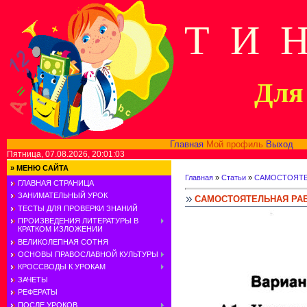
Т И 
Для 
Главная
Мой профиль
Выход
В
Пятница, 07.08.2026, 20:01:03
»
МЕНЮ САЙТА
Главная
»
Статьи
»
САМОСТОЯТЕ
ГЛАВНАЯ СТРАНИЦА
ЗАНИМАТЕЛЬНЫЙ УРОК
САМОСТОЯТЕЛЬНАЯ РА
ТЕСТЫ ДЛЯ ПРОВЕРКИ ЗНАНИЙ
ПРОИЗВЕДЕНИЯ ЛИТЕРАТУРЫ В
КРАТКОМ ИЗЛОЖЕНИИ
ВЕЛИКОЛЕПНАЯ СОТНЯ
ОСНОВЫ ПРАВОСЛАВНОЙ КУЛЬТУРЫ
КРОССВОДЫ К УРОКАМ
ЗАЧЕТЫ
РЕФЕРАТЫ
ПОСЛЕ УРОКОВ