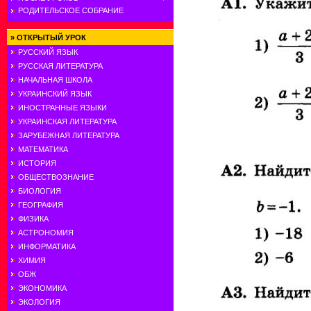
РОДИТЕЛЬСКОЕ СОБРАНИЕ
»
ОТКРЫТЫЙ УРОК
РУССКИЙ ЯЗЫК
РУССКАЯ ЛИТЕРАТУРА
НАЧАЛЬНАЯ ШКОЛА
УКРАИНСКИЙ ЯЗЫК
ИНОСТРАННЫЕ ЯЗЫКИ
УКРАИНСКАЯ ЛИТЕРАТУРА
ЗАРУБЕЖНАЯ ЛИТЕРАТУРА
МАТЕМАТИКА
ИСТОРИЯ
ОБЩЕСТВОЗНАНИЕ
БИОЛОГИЯ
ГЕОГРАФИЯ
ФИЗИКА
АСТРОНОМИЯ
ИНФОРМАТИКА
ХИМИЯ
ОБЖ
ЭКОНОМИКА
ЭКОЛОГИЯ