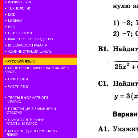
ФИЗКУЛЬТУРА
ТЕХНОЛОГИЯ
МХК
МУЗЫКА
ИЗО
ПСИХОЛОГИЯ
КЛАССНОЕ РУКОВОДСТВО
ВНЕКЛАССНАЯ РАБОТА
АДМИНИСТРАЦИЯ ШКОЛЫ
»
РУССКИЙ ЯЗЫК
МОНИТОРИНГ КАЧЕСТВА ЗНАНИЙ. 5
КЛАСС
ОРФОЭПИЯ
ЧАСТИ РЕЧИ
ТЕСТЫ В ФОРМАТЕ ОГЭ.
5 КЛАСС
ПУНКТУАЦИЯ В ЗАДАНИЯХ И
ОТВЕТАХ
САМОСТОЯТЕЛЬНЫЕ
РАБОТЫ.10 КЛАСС
КРОССВОРДЫ ПО РУССКОМУ
ЯЗЫКУ