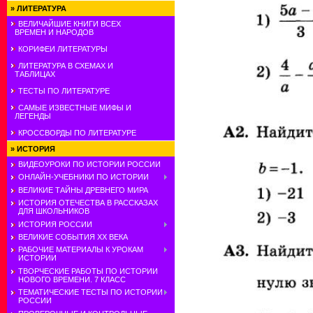
»
ЛИТЕРАТУРА
ВЕЛИЧАЙШИЕ КНИГИ ВСЕХ
ВРЕМЕН И НАРОДОВ
КОРИФЕИ ЛИТЕРАТУРЫ
ЛИТЕРАТУРА В СХЕМАХ И
ТАБЛИЦАХ
ТЕСТЫ ПО ЛИТЕРАТУРЕ
САМЫЕ ИЗВЕСТНЫЕ МИФЫ И
ЛЕГЕНДЫ
КРОССВОРДЫ ПО ЛИТЕРАТУРЕ
»
ИСТОРИЯ
ВИДЕОУРОКИ ПО ИСТОРИИ РОССИИ
ОНЛАЙН-УЧЕБНИКИ ПО ИСТОРИИ
ВЕЛИКИЕ ТАЙНЫ ДРЕВНЕГО МИРА
ИСТОРИЯ ОТЕЧЕСТВА В РАССКАЗАХ
ДЛЯ ШКОЛЬНИКОВ
ИСТОРИЯ РОССИИ
ВЕЛИКИЕ СОБЫТИЯ ХХ ВЕКА
РАБОЧИЕ МАТЕРИАЛЫ К УРОКАМ
ИСТОРИИ
ТВОРЧЕСКИЕ РАБОТЫ ПО ИСТОРИИ
НОВОГО ВРЕМЕНИ. 7 КЛАСС
ТЕМАТИЧЕСКИЕ ТЕСТЫ ПО ИСТОРИИ
РОССИИ