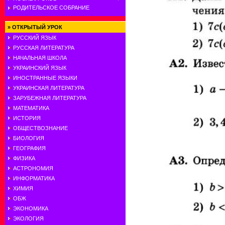
РОДИТЕЛЬСКОЕ СОБРАНИЕ
»
ОТКРЫТЫЙ УРОК
РУССКИЙ ЯЗЫК
РУССКАЯ ЛИТЕРАТУРА
НАЧАЛЬНАЯ ШКОЛА
УКРАИНСКИЙ ЯЗЫК
ИНОСТРАННЫЕ ЯЗЫКИ
УКРАИНСКАЯ ЛИТЕРАТУРА
ЗАРУБЕЖНАЯ ЛИТЕРАТУРА
МАТЕМАТИКА
ИСТОРИЯ
ОБЩЕСТВОЗНАНИЕ
БИОЛОГИЯ
ГЕОГРАФИЯ
ФИЗИКА
АСТРОНОМИЯ
ИНФОРМАТИКА
ХИМИЯ
ОБЖ
ЭКОНОМИКА
ЭКОЛОГИЯ