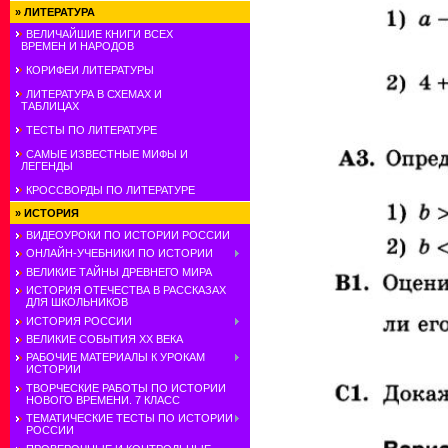
»
ЛИТЕРАТУРА
ВЕЛИЧАЙШИЕ КНИГИ ВСЕХ
ВРЕМЕН И НАРОДОВ
КОРИФЕИ ЛИТЕРАТУРЫ
ЛИТЕРАТУРА В СХЕМАХ И
ТАБЛИЦАХ
ТЕСТЫ ПО ЛИТЕРАТУРЕ
САМЫЕ ИЗВЕСТНЫЕ МИФЫ И
ЛЕГЕНДЫ
КРОССВОРДЫ ПО ЛИТЕРАТУРЕ
»
ИСТОРИЯ
ВИДЕОУРОКИ ПО ИСТОРИИ РОССИИ
ОНЛАЙН-УЧЕБНИКИ ПО ИСТОРИИ
ВЕЛИКИЕ ТАЙНЫ ДРЕВНЕГО МИРА
ИСТОРИЯ ОТЕЧЕСТВА В РАССКАЗАХ
ДЛЯ ШКОЛЬНИКОВ
ИСТОРИЯ РОССИИ
ВЕЛИКИЕ СОБЫТИЯ ХХ ВЕКА
РАБОЧИЕ МАТЕРИАЛЫ К УРОКАМ
ИСТОРИИ
ТВОРЧЕСКИЕ РАБОТЫ ПО ИСТОРИИ
НОВОГО ВРЕМЕНИ. 7 КЛАСС
ТЕМАТИЧЕСКИЕ ТЕСТЫ ПО ИСТОРИИ
РОССИИ