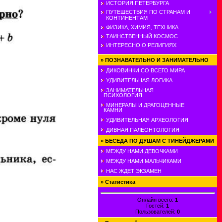
ИСТОРИЯ ПЕТЕРБУРГА
ПУТЕШЕСТВИЯ ПО СТРАНАМ И
КОНТИНЕНТАМ
ФИЗИКА, ХИМИЯ, ТЕХНИКА
ТАИНСТВЕННЫЙ КОСМОС
ИНТЕРЕСНО О РЕЛИГИЯХ
»
ПОЗНАВАТЕЛЬНО И ЗАНИМАТЕЛЬНО
ДИКОВИНКИ СО ВСЕГО МИРА
УДИВИТЕЛЬНАЯ ЛОГИКА
ЗАНИМАТЕЛЬНАЯ
ПСИХОЛОГИЯ
МИНЕРАЛЫ И ДРАГОЦЕННЫЕ
КАМНИ
УДИВИТЕЛЬНАЯ АРХЕОЛОГИЯ
ДИВНАЯ ПАЛЕОНТОЛОГИЯ
»
БЕСЕДА ПО ДУШАМ С ТИНЕЙДЖЕРАМИ
МЕЖДУ НАМИ ДЕВОЧКАМИ
МЕЖДУ НАМИ МАЛЬЧИКАМИ
НАС ЖДЕТ ЭКЗАМЕН
»
Статистика
Онлайн всего:
1
Гостей:
1
Пользователей:
0