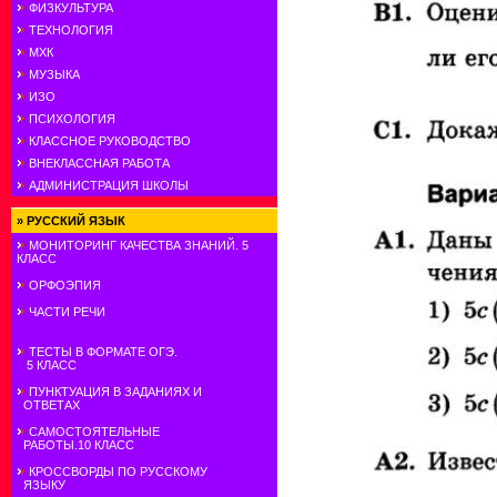
ФИЗКУЛЬТУРА
ТЕХНОЛОГИЯ
МХК
МУЗЫКА
ИЗО
ПСИХОЛОГИЯ
КЛАССНОЕ РУКОВОДСТВО
ВНЕКЛАССНАЯ РАБОТА
АДМИНИСТРАЦИЯ ШКОЛЫ
»
РУССКИЙ ЯЗЫК
МОНИТОРИНГ КАЧЕСТВА ЗНАНИЙ. 5
КЛАСС
ОРФОЭПИЯ
ЧАСТИ РЕЧИ
ТЕСТЫ В ФОРМАТЕ ОГЭ.
5 КЛАСС
ПУНКТУАЦИЯ В ЗАДАНИЯХ И
ОТВЕТАХ
САМОСТОЯТЕЛЬНЫЕ
РАБОТЫ.10 КЛАСС
КРОССВОРДЫ ПО РУССКОМУ
ЯЗЫКУ