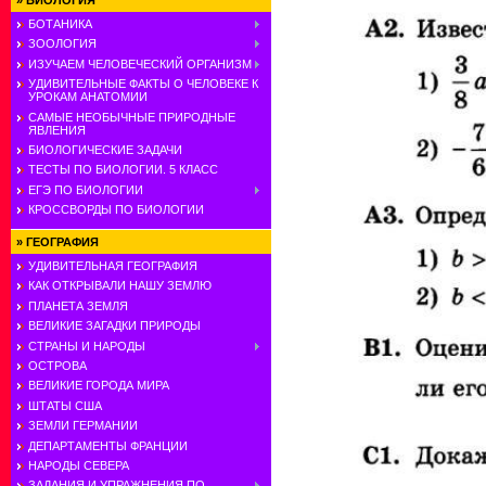
»
БИОЛОГИЯ
БОТАНИКА
ЗООЛОГИЯ
ИЗУЧАЕМ ЧЕЛОВЕЧЕСКИЙ ОРГАНИЗМ
УДИВИТЕЛЬНЫЕ ФАКТЫ О ЧЕЛОВЕКЕ К
УРОКАМ АНАТОМИИ
САМЫЕ НЕОБЫЧНЫЕ ПРИРОДНЫЕ
ЯВЛЕНИЯ
БИОЛОГИЧЕСКИЕ ЗАДАЧИ
ТЕСТЫ ПО БИОЛОГИИ. 5 КЛАСС
ЕГЭ ПО БИОЛОГИИ
КРОССВОРДЫ ПО БИОЛОГИИ
»
ГЕОГРАФИЯ
УДИВИТЕЛЬНАЯ ГЕОГРАФИЯ
КАК ОТКРЫВАЛИ НАШУ ЗЕМЛЮ
ПЛАНЕТА ЗЕМЛЯ
ВЕЛИКИЕ ЗАГАДКИ ПРИРОДЫ
СТРАНЫ И НАРОДЫ
ОСТРОВА
ВЕЛИКИЕ ГОРОДА МИРА
ШТАТЫ США
ЗЕМЛИ ГЕРМАНИИ
ДЕПАРТАМЕНТЫ ФРАНЦИИ
НАРОДЫ СЕВЕРА
ЗАДАНИЯ И УПРАЖНЕНИЯ ПО