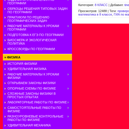
ГЕОГРАФИИ
Категория
:
8 КЛАСС
|
Добавил
:
tin
ОБРАЗЦЫ РЕШЕНИЯ ТИПОВЫХ ЗАДАЧ
Просмотров
:
12488
|
Теги
:
провер
ПО ГЕОГРАФИИ
математика в 8 классе
,
ГИА по м
ПРАКТИКУМ ПО РЕШЕНИЮ
ГЕОГРАФИЧЕСКИХ ЗАДАЧ
РАБОЧИЕ МАТЕРИАЛЫ К УРОКАМ
ГЕОГРАФИИ
ПОДГОТОВКА К ЕГЭ ПО ГЕОГРАФИИ
БИОСФЕРА И ЭКОЛОГИЧЕСКАЯ
ПОЛИТИКА
КРОССВОРДЫ ПО ГЕОГРАФИИ
»
ФИЗИКА
ИСТОРИЯ ФИЗИКИ
УДИВИТЕЛЬНАЯ ФИЗИКА
РАБОЧИЕ МАТЕРИАЛЫ К УРОКАМ
ФИЗИКИ
ОТКРЫВАЕМ ЗАКОНЫ ФИЗИКИ
ОПОРНЫЕ СХЕМЫ ПО ФИЗИКЕ
СЛОЖНЫЕ ЗАКОНЫ ФИЗИКИ В
ПРОСТЫХ ОПЫТАХ
ЛАБОРАТОРНЫЕ РАБОТЫ ПО ФИЗИКЕ
САМОСТОЯТЕЛЬНЫЕ РАБОТЫ ПО
ФИЗИКЕ
РАЗНОУРОВНЕВЫЕ КОНТРОЛЬНЫЕ
РАБОТЫ ПО ФИЗИКЕ
УДИВИТЕЛЬНАЯ МЕХАНИКА