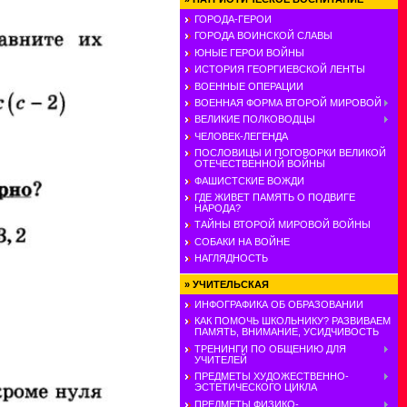
ГОРОДА-ГЕРОИ
ГОРОДА ВОИНСКОЙ СЛАВЫ
ЮНЫЕ ГЕРОИ ВОЙНЫ
ИСТОРИЯ ГЕОРГИЕВСКОЙ ЛЕНТЫ
ВОЕННЫЕ ОПЕРАЦИИ
ВОЕННАЯ ФОРМА ВТОРОЙ МИРОВОЙ
ВЕЛИКИЕ ПОЛКОВОДЦЫ
ЧЕЛОВЕК-ЛЕГЕНДА
ПОСЛОВИЦЫ И ПОГОВОРКИ ВЕЛИКОЙ
ОТЕЧЕСТВЕННОЙ ВОЙНЫ
ФАШИСТСКИЕ ВОЖДИ
ГДЕ ЖИВЕТ ПАМЯТЬ О ПОДВИГЕ
НАРОДА?
ТАЙНЫ ВТОРОЙ МИРОВОЙ ВОЙНЫ
СОБАКИ НА ВОЙНЕ
НАГЛЯДНОСТЬ
»
УЧИТЕЛЬСКАЯ
ИНФОГРАФИКА ОБ ОБРАЗОВАНИИ
КАК ПОМОЧЬ ШКОЛЬНИКУ? РАЗВИВАЕМ
ПАМЯТЬ, ВНИМАНИЕ, УСИДЧИВОСТЬ
ТРЕНИНГИ ПО ОБЩЕНИЮ ДЛЯ
УЧИТЕЛЕЙ
ПРЕДМЕТЫ ХУДОЖЕСТВЕННО-
ЭСТЕТИЧЕСКОГО ЦИКЛА
ПРЕДМЕТЫ ФИЗИКО-