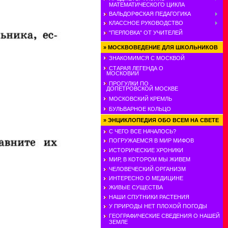
МАТЕМАТИЧЕСКОГО ЦИКЛА
ВАЛЬДОРФСКАЯ ПЕДАГОГИКА
КЛАССНОЕ РУКОВОДСТВО
"ПЕРЛОВКА" ОТ УЧИТЕЛЕЙ
»
МОСКВОВЕДЕНИЕ ДЛЯ ШКОЛЬНИКОВ
ЗНАКОМИМСЯ С МОСКВОЙ
СТАРАЯ ЛЕГЕНДА О
МОСКОВИИ
ПРОГУЛКИ ПО
ДОПЕТРОВСКОЙ МОСКВЕ
МОСКОВСКИЙ КРЕМЛЬ
БУЛЬВАРНОЕ КОЛЬЦО
»
ЭНЦИКЛОПЕДИЯ ОБО ВСЕМ НА СВЕТЕ
С ЧЕГО ВСЕ НАЧАЛОСЬ?
ПОГРУЖАЕМСЯ В МИР МИФОВ
ИСТОРИЧЕСКИЕ ХРОНИКИ
МИР, В КОТОРОМ МЫ ЖИВЕМ
ЧЕЛОВЕЧЕСКИЙ ОРГАНИЗМ
ИНТЕРЕСНО О МЕДИЦИНЕ
ЖИВЫЕ СУЩЕСТВА
НАШИ СПУТНИКИ РАСТЕНИЯ
У ПРИРОДЫ НЕТ ПЛОХОЙ ПОГОДЫ
ГЕОГРАФИЧЕСКИЕ СВЕДЕНИЯ О НАШЕЙ
ЗЕМЛЕ