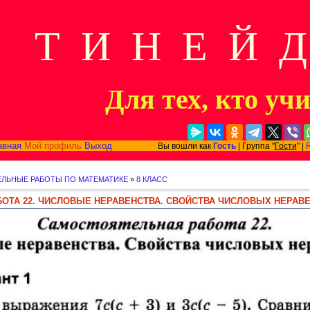
Т И Н Е Й 
Для тех, кто уч
авная
Мой профиль
Выход
Вы вошли как
Гость
| Группа "
Гости
" |
ЛЬНЫЕ РАБОТЫ ПО МАТЕМАТИКЕ
»
8 КЛАСС
ОТА 22. ЧИСЛОВЫЕ НЕРАВЕНСТВА. СВОЙСТВА ЧИСЛОВЫХ НЕРАВ