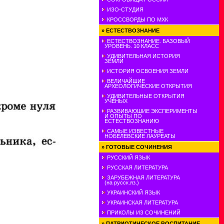
ИЗО-СТУДИЯ
КРОССВОРДЫ ПО МХК
»
ЕСТЕСТВОЗНАНИЕ
ЕСТЕСТВОЗНАНИЕ. БАЗОВЫЙ
УРОВЕНЬ. 10 КЛАСС
УДИВИТЕЛЬНАЯ ИСТОРИЯ
ЗЕМЛИ
ИСТОРИЯ ОСВОЕНИЯ ЗЕМЛИ
ВЕЛИЧАЙШИЕ
АРХЕОЛОГИЧЕСКИЕ ОТКРЫТИЯ
УДИВИТЕЛЬНЫЕ ОТКРЫТИЯ
УЧЕНЫХ
РАЗВИВАЮШИЕ ЭКСПЕРИМЕНТЫ
И ОПЫТЫ ПО
ЕСТЕСТВОЗНАНИЮ
САМЫЕ ИЗВЕСТНЫЕ
НОБЕЛЕВСКИЕ ЛАУРЕАТЫ
»
ГОТОВЫЕ СОЧИНЕНИЯ
РУССКИЙ ЯЗЫК
РУССКАЯ ЛИТЕРАТУРА
ЗАРУБЕЖНАЯ ЛИТЕРАТУРА
(на русск.яз.)
УКРАИНСКИЙ ЯЗЫК
УКРАИНСКАЯ ЛИТЕРАТУРА
ПРИКОЛЫ ИЗ СОЧИНЕНИЙ
»
ПАТРИОТИЧЕСКОЕ ВОСПИТАНИЕ