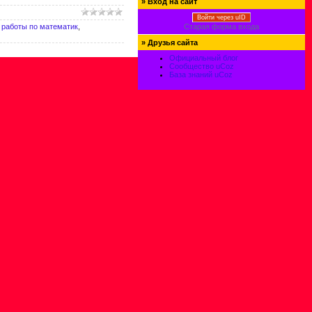
»
Вход на сайт
Войти через uID
 работы по математик
,
Старая форма входа
»
Друзья сайта
Официальный блог
Сообщество uCoz
База знаний uCoz