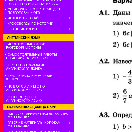
ПРОВЕРОЧНЫЕ И КОНТРОЛЬНЫЕ
РАБОТЫ ПО ИСТОРИИ. 9 КЛАСС
СПРАВОЧНИК ПО ИСТОРИИ ДЛЯ
ПОДГОТОВКИ К ОГЭ
ИСТОРИЯ БЕЗ ТАЙН
КРОССВОРДЫ ПО ИСТОРИИ
ЕГЭ ПО ИСТОРИИ
»
АНГЛИЙСКИЙ ЯЗЫК
ИНОСТРАННЫЕ ЯЗЫКИ.
РАЗГОВОРНЫЕ ТЕМЫ
САМОСТОЯТЕЛЬНЫЕ РАБОТЫ
ПО АНГЛИЙСКОМУ ЯЗЫКУ
ТЕСТЫ ПО ГРАММАТИКЕ
АНГЛИЙСКОГО ЯЗЫКА
ТЕМАТИЧЕСКИЙ КОНТРОЛЬ.
9 КЛАСС
ПОДГОТОВКА К ЕГЭ ПО
АНГЛИЙСКОМУ ЯЗЫКУ
КРОССВОРДЫ ПО
АНГЛИЙСКОМУ ЯЗЫКУ
»
МАТЕМАТИКА - ЦАРИЦА НАУК
ЧИСЛА: ОТ АРИФМЕТИКИ ДО ВЫСШЕЙ
МАТЕМАТИКИ
РАБОЧИЕ МАТЕРИАЛЫ К УРОКАМ
МАТЕМАТИКИ
РАБОЧИЕ МАТЕРИАЛЫ К УРОКАМ