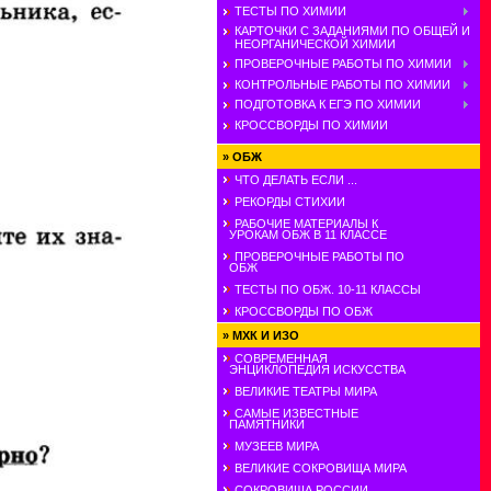
ТЕСТЫ ПО ХИМИИ
КАРТОЧКИ С ЗАДАНИЯМИ ПО ОБЩЕЙ И
НЕОРГАНИЧЕСКОЙ ХИМИИ
ПРОВЕРОЧНЫЕ РАБОТЫ ПО ХИМИИ
КОНТРОЛЬНЫЕ РАБОТЫ ПО ХИМИИ
ПОДГОТОВКА К ЕГЭ ПО ХИМИИ
КРОССВОРДЫ ПО ХИМИИ
»
ОБЖ
ЧТО ДЕЛАТЬ ЕСЛИ ...
РЕКОРДЫ СТИХИИ
РАБОЧИЕ МАТЕРИАЛЫ К
УРОКАМ ОБЖ В 11 КЛАССЕ
ПРОВЕРОЧНЫЕ РАБОТЫ ПО
ОБЖ
ТЕСТЫ ПО ОБЖ. 10-11 КЛАССЫ
КРОССВОРДЫ ПО ОБЖ
»
МХК И ИЗО
СОВРЕМЕННАЯ
ЭНЦИКЛОПЕДИЯ ИСКУССТВА
ВЕЛИКИЕ ТЕАТРЫ МИРА
САМЫЕ ИЗВЕСТНЫЕ
ПАМЯТНИКИ
МУЗЕЕВ МИРА
ВЕЛИКИЕ СОКРОВИЩА МИРА
СОКРОВИЩА РОССИИ