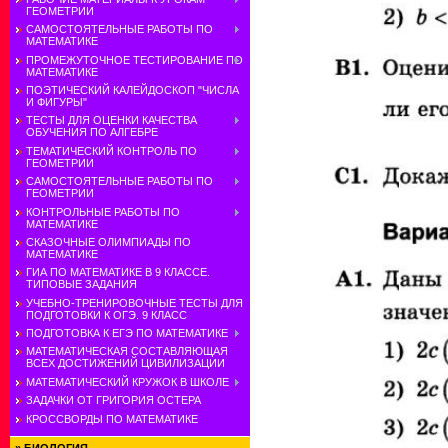
ГЕОМЕТРИИ
САМОСТОЯТЕЛЬНЫЕ РАБОТЫ ПО
МАТЕМАТИКЕ
ПРОМЕЖУТОЧНОЕ ТЕСТИРОВАНИЕ ПО
МАТЕМАТИКЕ
ПОЭТИЧЕСКИЙ КАЛЕЙДОСКОП "ЧИСЛА
И ФИГУРЫ"
ТЕСТЫ ДЛЯ ОЦЕНКИ КАЧЕСТВА
ОБУЧЕНИЯ ПО АЛГЕБРЕ
ТЕМАТИЧЕСКИЙ КОНТРОЛЬ ПО
ГЕОМЕТРИИ
САМОСТОЯТЕЛЬНЫЕ РАБОТЫ ПО
ГЕОМЕТРИИ
КОНТРОЛЬНЫЕ РАБОТЫ ПО
МАТЕМАТИКЕ
СКАЗОЧНЫЕ ОЛИМПИАДЫ ПО
МАТЕМАТИКЕ
ГИА ПО МАТЕМАТИКЕ В 9 КЛАССЕ.
ТИПОВЫЕ ЗАДАНИЯ
УЧЕБНО-ТРЕНИРОВОЧНЫЕ ТЕСТЫ ДЛЯ
ПОДГОТОВКИ К ОГЭ. 9 КЛАСС
ПОДГОТОВКА К ЕГЭ ПО МАТЕМАТИКЕ
МАТЕМАТИЧЕСКАЯ СОСТАВЛЯЮЩАЯ
ВСЕХ ДОСТИЖЕНИЙ ЦИВИЛИЗАЦИИ
МАТЕМАТИЧЕСКИЙ КРУЖОК В ШКОЛЕ
ЗАДАЧКИ ОТ ГРИГОРИЯ ОСТЕРА
КРОССВОРДЫ ПО МАТЕМАТИКЕ