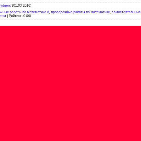
eydgers
(01.03.2016)
очные работы по математике 8
,
проверочные работы по математике
,
самостоятельные
атем
|
Рейтинг
:
0.0
/
0