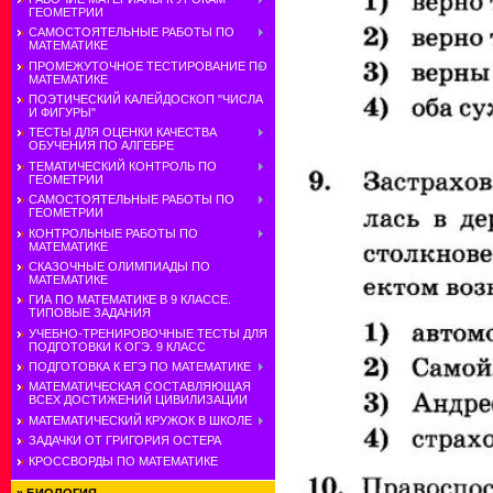
ГЕОМЕТРИИ
САМОСТОЯТЕЛЬНЫЕ РАБОТЫ ПО
МАТЕМАТИКЕ
ПРОМЕЖУТОЧНОЕ ТЕСТИРОВАНИЕ ПО
МАТЕМАТИКЕ
ПОЭТИЧЕСКИЙ КАЛЕЙДОСКОП "ЧИСЛА
И ФИГУРЫ"
ТЕСТЫ ДЛЯ ОЦЕНКИ КАЧЕСТВА
ОБУЧЕНИЯ ПО АЛГЕБРЕ
ТЕМАТИЧЕСКИЙ КОНТРОЛЬ ПО
ГЕОМЕТРИИ
САМОСТОЯТЕЛЬНЫЕ РАБОТЫ ПО
ГЕОМЕТРИИ
КОНТРОЛЬНЫЕ РАБОТЫ ПО
МАТЕМАТИКЕ
СКАЗОЧНЫЕ ОЛИМПИАДЫ ПО
МАТЕМАТИКЕ
ГИА ПО МАТЕМАТИКЕ В 9 КЛАССЕ.
ТИПОВЫЕ ЗАДАНИЯ
УЧЕБНО-ТРЕНИРОВОЧНЫЕ ТЕСТЫ ДЛЯ
ПОДГОТОВКИ К ОГЭ. 9 КЛАСС
ПОДГОТОВКА К ЕГЭ ПО МАТЕМАТИКЕ
МАТЕМАТИЧЕСКАЯ СОСТАВЛЯЮЩАЯ
ВСЕХ ДОСТИЖЕНИЙ ЦИВИЛИЗАЦИИ
МАТЕМАТИЧЕСКИЙ КРУЖОК В ШКОЛЕ
ЗАДАЧКИ ОТ ГРИГОРИЯ ОСТЕРА
КРОССВОРДЫ ПО МАТЕМАТИКЕ