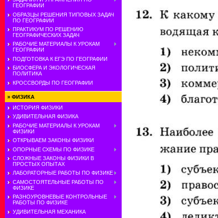
ГЕОГРАФИИ
ОБРАЗЦЫ РЕШЕНИЯ ТИПОВЫХ ЗАДАЧ
ПО ГЕОГРАФИИ
ПРАКТИКУМ ПО РЕШЕНИЮ
ГЕОГРАФИЧЕСКИХ ЗАДАЧ
РАБОЧИЕ МАТЕРИАЛЫ К УРОКАМ
ГЕОГРАФИИ
ПОДГОТОВКА К ЕГЭ ПО ГЕОГРАФИИ
БИОСФЕРА И ЭКОЛОГИЧЕСКАЯ
ПОЛИТИКА
КРОССВОРДЫ ПО ГЕОГРАФИИ
»
ФИЗИКА
ИСТОРИЯ ФИЗИКИ
УДИВИТЕЛЬНАЯ ФИЗИКА
РАБОЧИЕ МАТЕРИАЛЫ К УРОКАМ
ФИЗИКИ
ОТКРЫВАЕМ ЗАКОНЫ ФИЗИКИ
ОПОРНЫЕ СХЕМЫ ПО ФИЗИКЕ
СЛОЖНЫЕ ЗАКОНЫ ФИЗИКИ В
ПРОСТЫХ ОПЫТАХ
ЛАБОРАТОРНЫЕ РАБОТЫ ПО ФИЗИКЕ
САМОСТОЯТЕЛЬНЫЕ РАБОТЫ ПО
ФИЗИКЕ
РАЗНОУРОВНЕВЫЕ КОНТРОЛЬНЫЕ
РАБОТЫ ПО ФИЗИКЕ
УДИВИТЕЛЬНАЯ МЕХАНИКА