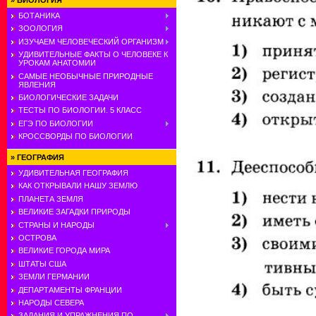
»
БИОЛОГИЯ
БОТАНИКА
ЗООЛОГИЯ
ИЗУЧАЕМ ЧЕЛОВЕЧЕСКИЙ ОРГАНИЗМ
УДИВИТЕЛЬНЫЕ ФАКТЫ О ЧЕЛОВЕКЕ К
УРОКАМ АНАТОМИИ
САМЫЕ НЕОБЫЧНЫЕ ПРИРОДНЫЕ
ЯВЛЕНИЯ
БИОЛОГИЧЕСКИЕ ЗАДАЧИ
ТЕСТЫ ПО БИОЛОГИИ. 5 КЛАСС
ЕГЭ ПО БИОЛОГИИ
КРОССВОРДЫ ПО БИОЛОГИИ
»
ГЕОГРАФИЯ
УДИВИТЕЛЬНАЯ ГЕОГРАФИЯ
КАК ОТКРЫВАЛИ НАШУ ЗЕМЛЮ
ПЛАНЕТА ЗЕМЛЯ
ВЕЛИКИЕ ЗАГАДКИ ПРИРОДЫ
СТРАНЫ И НАРОДЫ
ОСТРОВА
ВЕЛИКИЕ ГОРОДА МИРА
ШТАТЫ США
ЗЕМЛИ ГЕРМАНИИ
ДЕПАРТАМЕНТЫ ФРАНЦИИ
НАРОДЫ СЕВЕРА
ЗАДАНИЯ И УПРАЖНЕНИЯ ПО