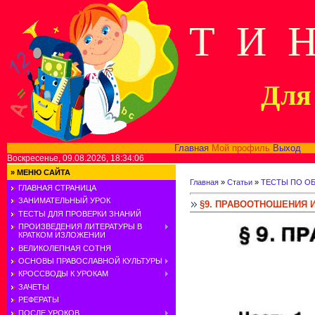
Т И 
Для 
Главная
Мой профиль
Выход
В
Воскресенье, 09.08.2026, 18:34:06
»
МЕНЮ САЙТА
Главная
»
Статьи
»
ТЕСТЫ ПО О
ГЛАВНАЯ СТРАНИЦА
ЗАНИМАТЕЛЬНЫЙ УРОК
§9. ПРАВООТНОШЕНИЯ 
ТЕСТЫ ДЛЯ ПРОВЕРКИ ЗНАНИЙ
ПРОИЗВЕДЕНИЯ ЛИТЕРАТУРЫ В
КРАТКОМ ИЗЛОЖЕНИИ
ВЕЛИКОЛЕПНАЯ СОТНЯ
ОСНОВЫ ПРАВОСЛАВНОЙ КУЛЬТУРЫ
КРОССВОДЫ К УРОКАМ
ЗАЧЕТЫ
РЕФЕРАТЫ
ПОСЛЕ УРОКОВ