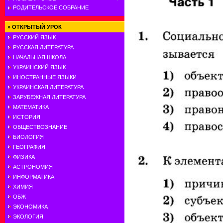
РОДИТЕЛЬСКОЕ СОБРАНИЕ
»
ОТКРЫТЫЙ УРОК
РУССКИЙ ЯЗЫК
РУССКАЯ ЛИТЕРАТУРА
НАЧАЛЬНАЯ ШКОЛА
УКРАИНСКИЙ ЯЗЫК
ИНОСТРАННЫЕ ЯЗЫКИ
УКРАИНСКАЯ ЛИТЕРАТУРА
ЗАРУБЕЖНАЯ ЛИТЕРАТУРА
МАТЕМАТИКА
ИСТОРИЯ
ОБЩЕСТВОЗНАНИЕ
БИОЛОГИЯ
ГЕОГРАФИЯ
ФИЗИКА
АСТРОНОМИЯ
ИНФОРМАТИКА
ХИМИЯ
ОБЖ
ЭКОНОМИКА
ЭКОЛОГИЯ