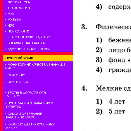
ФИЗКУЛЬТУРА
ТЕХНОЛОГИЯ
МХК
МУЗЫКА
ИЗО
ПСИХОЛОГИЯ
КЛАССНОЕ РУКОВОДСТВО
ВНЕКЛАССНАЯ РАБОТА
АДМИНИСТРАЦИЯ ШКОЛЫ
»
РУССКИЙ ЯЗЫК
МОНИТОРИНГ КАЧЕСТВА ЗНАНИЙ. 5
КЛАСС
ОРФОЭПИЯ
ЧАСТИ РЕЧИ
ТЕСТЫ В ФОРМАТЕ ОГЭ.
5 КЛАСС
ПУНКТУАЦИЯ В ЗАДАНИЯХ И
ОТВЕТАХ
САМОСТОЯТЕЛЬНЫЕ
РАБОТЫ.10 КЛАСС
КРОССВОРДЫ ПО РУССКОМУ
ЯЗЫКУ