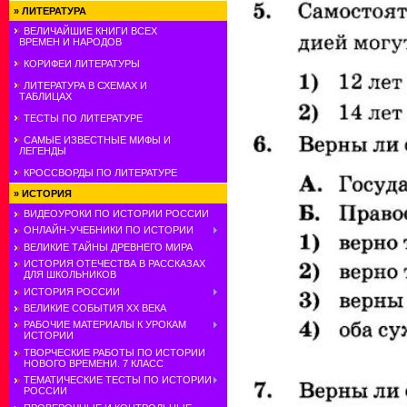
»
ЛИТЕРАТУРА
ВЕЛИЧАЙШИЕ КНИГИ ВСЕХ
ВРЕМЕН И НАРОДОВ
КОРИФЕИ ЛИТЕРАТУРЫ
ЛИТЕРАТУРА В СХЕМАХ И
ТАБЛИЦАХ
ТЕСТЫ ПО ЛИТЕРАТУРЕ
САМЫЕ ИЗВЕСТНЫЕ МИФЫ И
ЛЕГЕНДЫ
КРОССВОРДЫ ПО ЛИТЕРАТУРЕ
»
ИСТОРИЯ
ВИДЕОУРОКИ ПО ИСТОРИИ РОССИИ
ОНЛАЙН-УЧЕБНИКИ ПО ИСТОРИИ
ВЕЛИКИЕ ТАЙНЫ ДРЕВНЕГО МИРА
ИСТОРИЯ ОТЕЧЕСТВА В РАССКАЗАХ
ДЛЯ ШКОЛЬНИКОВ
ИСТОРИЯ РОССИИ
ВЕЛИКИЕ СОБЫТИЯ ХХ ВЕКА
РАБОЧИЕ МАТЕРИАЛЫ К УРОКАМ
ИСТОРИИ
ТВОРЧЕСКИЕ РАБОТЫ ПО ИСТОРИИ
НОВОГО ВРЕМЕНИ. 7 КЛАСС
ТЕМАТИЧЕСКИЕ ТЕСТЫ ПО ИСТОРИИ
РОССИИ