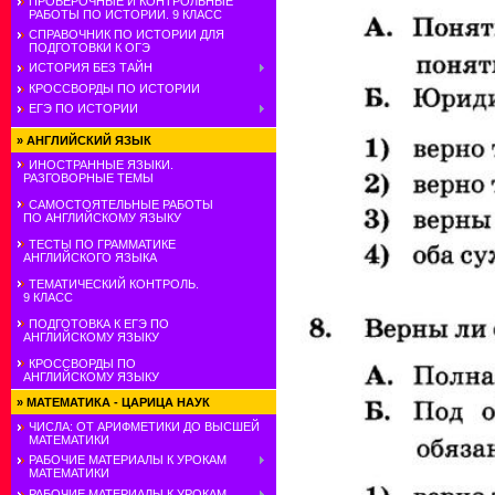
ПРОВЕРОЧНЫЕ И КОНТРОЛЬНЫЕ
РАБОТЫ ПО ИСТОРИИ. 9 КЛАСС
СПРАВОЧНИК ПО ИСТОРИИ ДЛЯ
ПОДГОТОВКИ К ОГЭ
ИСТОРИЯ БЕЗ ТАЙН
КРОССВОРДЫ ПО ИСТОРИИ
ЕГЭ ПО ИСТОРИИ
»
АНГЛИЙСКИЙ ЯЗЫК
ИНОСТРАННЫЕ ЯЗЫКИ.
РАЗГОВОРНЫЕ ТЕМЫ
САМОСТОЯТЕЛЬНЫЕ РАБОТЫ
ПО АНГЛИЙСКОМУ ЯЗЫКУ
ТЕСТЫ ПО ГРАММАТИКЕ
АНГЛИЙСКОГО ЯЗЫКА
ТЕМАТИЧЕСКИЙ КОНТРОЛЬ.
9 КЛАСС
ПОДГОТОВКА К ЕГЭ ПО
АНГЛИЙСКОМУ ЯЗЫКУ
КРОССВОРДЫ ПО
АНГЛИЙСКОМУ ЯЗЫКУ
»
МАТЕМАТИКА - ЦАРИЦА НАУК
ЧИСЛА: ОТ АРИФМЕТИКИ ДО ВЫСШЕЙ
МАТЕМАТИКИ
РАБОЧИЕ МАТЕРИАЛЫ К УРОКАМ
МАТЕМАТИКИ
РАБОЧИЕ МАТЕРИАЛЫ К УРОКАМ