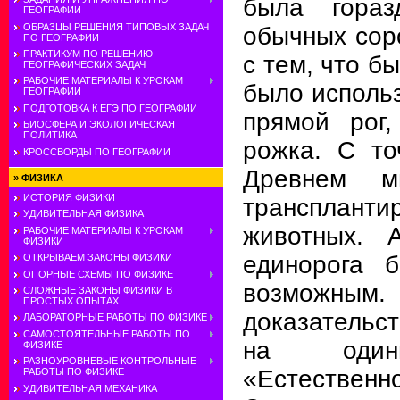
была гораз
ГЕОГРАФИИ
ОБРАЗЦЫ РЕШЕНИЯ ТИПОВЫХ ЗАДАЧ
обычных сор
ПО ГЕОГРАФИИ
ПРАКТИКУМ ПО РЕШЕНИЮ
с тем, что б
ГЕОГРАФИЧЕСКИХ ЗАДАЧ
РАБОЧИЕ МАТЕРИАЛЫ К УРОКАМ
было исполь
ГЕОГРАФИИ
ПОДГОТОВКА К ЕГЭ ПО ГЕОГРАФИИ
прямой рог,
БИОСФЕРА И ЭКОЛОГИЧЕСКАЯ
ПОЛИТИКА
рожка. С то
КРОССВОРДЫ ПО ГЕОГРАФИИ
Древнем м
»
ФИЗИКА
ИСТОРИЯ ФИЗИКИ
транспла
УДИВИТЕЛЬНАЯ ФИЗИКА
животных. А
РАБОЧИЕ МАТЕРИАЛЫ К УРОКАМ
ФИЗИКИ
единорога 
ОТКРЫВАЕМ ЗАКОНЫ ФИЗИКИ
ОПОРНЫЕ СХЕМЫ ПО ФИЗИКЕ
возможны
СЛОЖНЫЕ ЗАКОНЫ ФИЗИКИ В
ПРОСТЫХ ОПЫТАХ
доказательс
ЛАБОРАТОРНЫЕ РАБОТЫ ПО ФИЗИКЕ
САМОСТОЯТЕЛЬНЫЕ РАБОТЫ ПО
на одинн
ФИЗИКЕ
РАЗНОУРОВНЕВЫЕ КОНТРОЛЬНЫЕ
«Естественн
РАБОТЫ ПО ФИЗИКЕ
УДИВИТЕЛЬНАЯ МЕХАНИКА