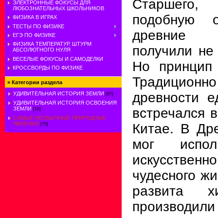
Старшего,
ЭЛЕКТРОННЫЕ ФОКУСЫ ДЛЯ
ЛЮБОЗНАТЕЛЬНЫХ ШКОЛЬНИКОВ
подобную о
ФИЗИКА В ИГРАХ
ТЕСТЫ ПО ФИЗИКЕ
древние э
ЕГЭ ПО ФИЗИКЕ
ФИЗИКА ТЕМПЕРАТУР. ШТУРМ
получили не 
АБСОЛЮТНОГО НУЛЯ
ВЕСЕЛЫЕ ФОКУСЫ И САМОДЕЛКИ
Но принцип 
КРОССВОРДЫ ПО ФИЗИКЕ
Традиционно
»
Категории раздела
древности е
УДИВИТЕЛЬНАЯ ИСТОРИЯ ЗЕМЛИ
[87]
УДИВИТЕЛЬНАЯ ИСТОРИЯ ОСВОЕНИЯ
ЗЕМЛИ
встречался 
[16]
САМЫЕ НЕОБЫЧНЫЕ ПРИРОДНЫЕ
ЯВЛЕНИЯ
Китае. В Др
[75]
мог испол
искусстве
чудесного ж
развита х
производили