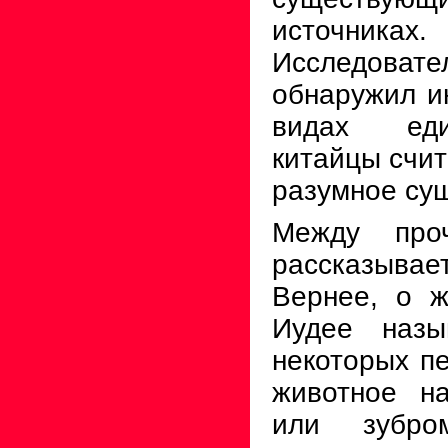
источниках
Исследов
обнаружил и
видах еди
китайцы счит
разумное су
Между про
рассказыва
Вернее, о ж
Иудее наз
некоторых п
животное на
или зубро