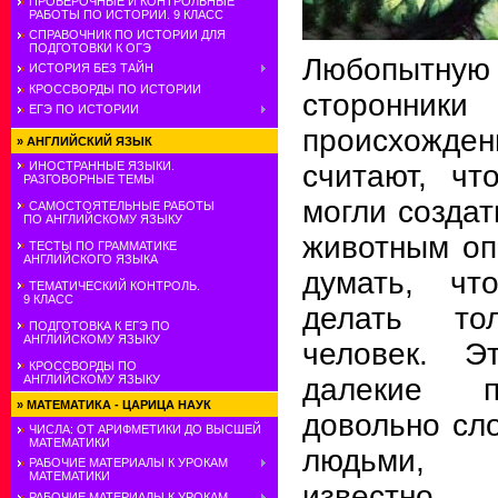
ПРОВЕРОЧНЫЕ И КОНТРОЛЬНЫЕ
РАБОТЫ ПО ИСТОРИИ. 9 КЛАСС
СПРАВОЧНИК ПО ИСТОРИИ ДЛЯ
ПОДГОТОВКИ К ОГЭ
Любопытную 
ИСТОРИЯ БЕЗ ТАЙН
КРОССВОРДЫ ПО ИСТОРИИ
сторонники
ЕГЭ ПО ИСТОРИИ
происхожден
»
АНГЛИЙСКИЙ ЯЗЫК
считают, чт
ИНОСТРАННЫЕ ЯЗЫКИ.
РАЗГОВОРНЫЕ ТЕМЫ
могли создат
САМОСТОЯТЕЛЬНЫЕ РАБОТЫ
ПО АНГЛИЙСКОМУ ЯЗЫКУ
животным оп
ТЕСТЫ ПО ГРАММАТИКЕ
АНГЛИЙСКОГО ЯЗЫКА
думать, чт
ТЕМАТИЧЕСКИЙ КОНТРОЛЬ.
9 КЛАСС
делать то
ПОДГОТОВКА К ЕГЭ ПО
АНГЛИЙСКОМУ ЯЗЫКУ
человек. 
КРОССВОРДЫ ПО
далекие п
АНГЛИЙСКОМУ ЯЗЫКУ
»
МАТЕМАТИКА - ЦАРИЦА НАУК
довольно сл
ЧИСЛА: ОТ АРИФМЕТИКИ ДО ВЫСШЕЙ
МАТЕМАТИКИ
людьми, 
РАБОЧИЕ МАТЕРИАЛЫ К УРОКАМ
МАТЕМАТИКИ
известно
РАБОЧИЕ МАТЕРИАЛЫ К УРОКАМ