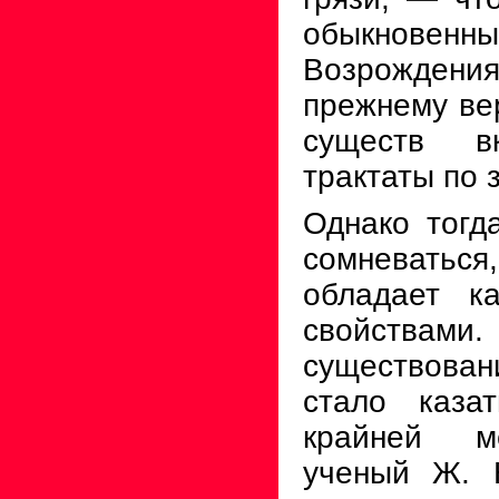
обыкновенных
Возрождения
прежнему ве
существ в
трактаты по 
Однако тогд
сомневать
обладает ка
свойства
существова
стало каза
крайней м
ученый Ж. 