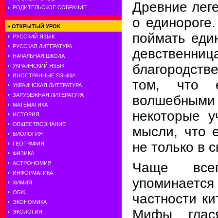
Древние лег
РОДИТЕЛЬСКОЕ СОБРАНИЕ
о единороге.
»
ОТКРЫТЫЙ УРОК
поймать еди
РУССКИЙ ЯЗЫК
РУССКАЯ ЛИТЕРАТУРА
девственниц
НАЧАЛЬНАЯ ШКОЛА
благородстве
УКРАИНСКИЙ ЯЗЫК
ИНОСТРАННЫЕ ЯЗЫКИ
том, что 
УКРАИНСКАЯ ЛИТЕРАТУРА
ЗАРУБЕЖНАЯ ЛИТЕРАТУРА
волшебными 
МАТЕМАТИКА
некоторые у
ИСТОРИЯ
ОБЩЕСТВОЗНАНИЕ
мысли, что 
БИОЛОГИЯ
не только в с
ГЕОГРАФИЯ
ФИЗИКА
АСТРОНОМИЯ
Чаще все
ИНФОРМАТИКА
упоминаетс
ХИМИЯ
ОБЖ
частности ки
ЭКОНОМИКА
Мифы глася
ЭКОЛОГИЯ