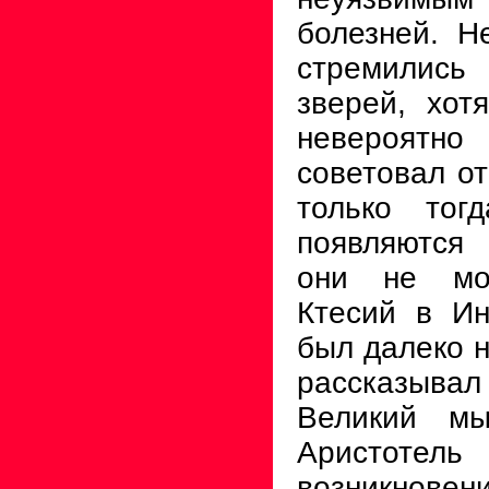
болезней. Н
стремилис
зверей, хот
невероятн
советовал от
только тог
появляются 
они не мо
Ктесий в Ин
был далеко н
рассказыв
Великий мы
Аристотел
возникновен