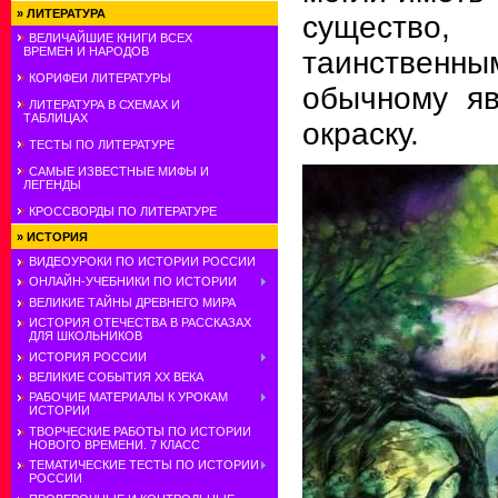
»
ЛИТЕРАТУРА
существо,
ВЕЛИЧАЙШИЕ КНИГИ ВСЕХ
ВРЕМЕН И НАРОДОВ
таинстве
КОРИФЕИ ЛИТЕРАТУРЫ
обычному яв
ЛИТЕРАТУРА В СХЕМАХ И
ТАБЛИЦАХ
окраску.
ТЕСТЫ ПО ЛИТЕРАТУРЕ
САМЫЕ ИЗВЕСТНЫЕ МИФЫ И
ЛЕГЕНДЫ
КРОССВОРДЫ ПО ЛИТЕРАТУРЕ
»
ИСТОРИЯ
ВИДЕОУРОКИ ПО ИСТОРИИ РОССИИ
ОНЛАЙН-УЧЕБНИКИ ПО ИСТОРИИ
ВЕЛИКИЕ ТАЙНЫ ДРЕВНЕГО МИРА
ИСТОРИЯ ОТЕЧЕСТВА В РАССКАЗАХ
ДЛЯ ШКОЛЬНИКОВ
ИСТОРИЯ РОССИИ
ВЕЛИКИЕ СОБЫТИЯ ХХ ВЕКА
РАБОЧИЕ МАТЕРИАЛЫ К УРОКАМ
ИСТОРИИ
ТВОРЧЕСКИЕ РАБОТЫ ПО ИСТОРИИ
НОВОГО ВРЕМЕНИ. 7 КЛАСС
ТЕМАТИЧЕСКИЕ ТЕСТЫ ПО ИСТОРИИ
РОССИИ