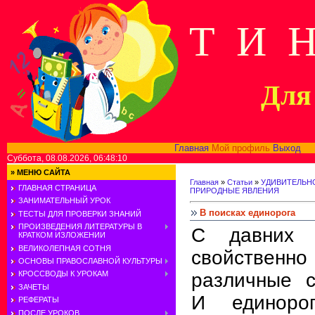
Т И 
Для 
Главная
Мой профиль
Выход
В
Суббота, 08.08.2026, 06:48:10
»
МЕНЮ САЙТА
Главная
»
Статьи
»
УДИВИТЕЛЬН
ГЛАВНАЯ СТРАНИЦА
ПРИРОДНЫЕ ЯВЛЕНИЯ
ЗАНИМАТЕЛЬНЫЙ УРОК
В поисках единорога
ТЕСТЫ ДЛЯ ПРОВЕРКИ ЗНАНИЙ
ПРОИЗВЕДЕНИЯ ЛИТЕРАТУРЫ В
С давних 
КРАТКОМ ИЗЛОЖЕНИИ
ВЕЛИКОЛЕПНАЯ СОТНЯ
свойствен
ОСНОВЫ ПРАВОСЛАВНОЙ КУЛЬТУРЫ
различные с
КРОССВОДЫ К УРОКАМ
ЗАЧЕТЫ
И единоро
РЕФЕРАТЫ
ПОСЛЕ УРОКОВ