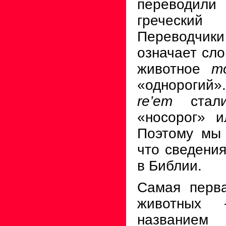
переводили
греческий 
Переводчи
означает сл
животное
m
«однорогий»
re’em
стал
«носорог» и
Поэтому мы 
что сведения
в Библии.
Самая перва
животных
названием 