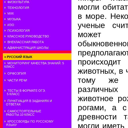
ФИЗКУЛЬТУРА
могли обитат
ТЕХНОЛОГИЯ
МХК
в море. Нек
МУЗЫКА
ученые счит
ИЗО
ПСИХОЛОГИЯ
может б
КЛАССНОЕ РУКОВОДСТВО
обыкновенно
ВНЕКЛАССНАЯ РАБОТА
АДМИНИСТРАЦИЯ ШКОЛЫ
предполага
»
РУССКИЙ ЯЗЫК
происход
МОНИТОРИНГ КАЧЕСТВА ЗНАНИЙ. 5
КЛАСС
животных, в 
ОРФОЭПИЯ
тому же и
ЧАСТИ РЕЧИ
различных
ТЕСТЫ В ФОРМАТЕ ОГЭ.
5 КЛАСС
животное ро
ПУНКТУАЦИЯ В ЗАДАНИЯХ И
ОТВЕТАХ
рогами, а с
САМОСТОЯТЕЛЬНЫЕ
древности т
РАБОТЫ.10 КЛАСС
КРОССВОРДЫ ПО РУССКОМУ
могли иметь 
ЯЗЫКУ