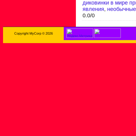
диковинки в мире п
явления
,
необычные
0.0
/
0
Copyright MyCorp © 2026