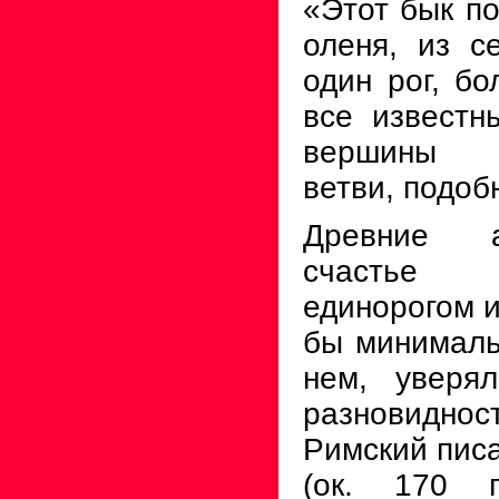
«Этот бык п
оленя, из с
один рог, б
все известн
вершины р
ветви, подоб
Древние а
счастье
единорогом 
бы минималь
нем, уверял
разновидн
Римский пис
(ок. 170 г