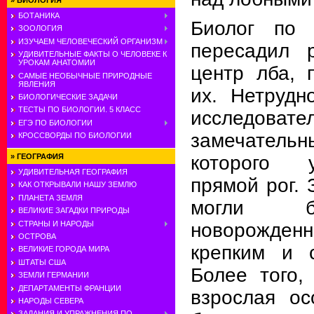
»
БИОЛОГИЯ
БОТАНИКА
Биолог по 
ЗООЛОГИЯ
ИЗУЧАЕМ ЧЕЛОВЕЧЕСКИЙ ОРГАНИЗМ
пересадил 
УДИВИТЕЛЬНЫЕ ФАКТЫ О ЧЕЛОВЕКЕ К
УРОКАМ АНАТОМИИ
центр лба, 
САМЫЕ НЕОБЫЧНЫЕ ПРИРОДНЫЕ
ЯВЛЕНИЯ
их. Нетрудн
БИОЛОГИЧЕСКИЕ ЗАДАЧИ
ТЕСТЫ ПО БИОЛОГИИ. 5 КЛАСС
исследова
ЕГЭ ПО БИОЛОГИИ
замечательн
КРОССВОРДЫ ПО БИОЛОГИИ
»
ГЕОГРАФИЯ
которого 
УДИВИТЕЛЬНАЯ ГЕОГРАФИЯ
прямой рог.
КАК ОТКРЫВАЛИ НАШУ ЗЕМЛЮ
ПЛАНЕТА ЗЕМЛЯ
могли б
ВЕЛИКИЕ ЗАГАДКИ ПРИРОДЫ
СТРАНЫ И НАРОДЫ
новорожден
ОСТРОВА
крепким и 
ВЕЛИКИЕ ГОРОДА МИРА
ШТАТЫ США
Более того,
ЗЕМЛИ ГЕРМАНИИ
ДЕПАРТАМЕНТЫ ФРАНЦИИ
взрослая ос
НАРОДЫ СЕВЕРА
ЗАДАНИЯ И УПРАЖНЕНИЯ ПО