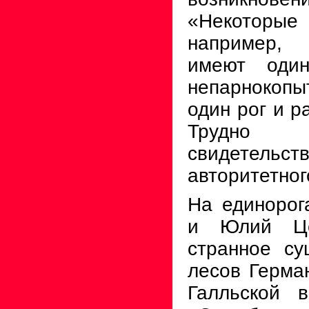
«Некото
например,
имеют оди
непарнокопы
один рог и р
Трудно 
свидете
авторитетног
На единорог
и Юлий Це
странное су
лесов Герма
Галльской в