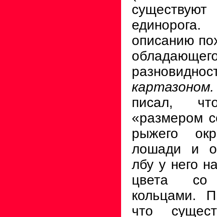
существуют 
единорога
описанию пох
обладающе
разновид
картазоно
писал, чт
«размером с
рыжего окр
лошади и о
лбу у него н
цвета со
кольцами. П
что сущес