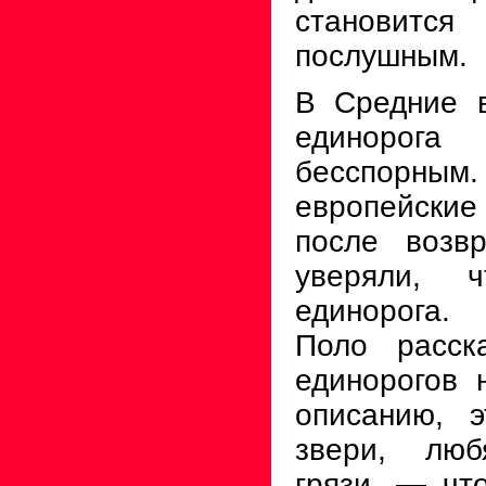
станови
послушным.
В Средние в
единорога
бесспорным
европейски
после возв
уверяли, 
единорога.
Поло расск
единорогов 
описанию, 
звери, лю
грязи, — чт