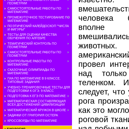
ГЕОМЕТРИИ
вмешатель
САМОСТОЯТЕЛЬНЫЕ РАБОТЫ ПО
МАТЕМАТИКЕ
человека 
ПРОМЕЖУТОЧНОЕ ТЕСТИРОВАНИЕ ПО
МАТЕМАТИКЕ
вполне 
ПОЭТИЧЕСКИЙ КАЛЕЙДОСКОП "ЧИСЛА
И ФИГУРЫ"
вмешивали
ТЕСТЫ ДЛЯ ОЦЕНКИ КАЧЕСТВА
ОБУЧЕНИЯ ПО АЛГЕБРЕ
животных
ТЕМАТИЧЕСКИЙ КОНТРОЛЬ ПО
ГЕОМЕТРИИ
американск
САМОСТОЯТЕЛЬНЫЕ РАБОТЫ ПО
ГЕОМЕТРИИ
КОНТРОЛЬНЫЕ РАБОТЫ ПО
провел инте
МАТЕМАТИКЕ
СКАЗОЧНЫЕ ОЛИМПИАДЫ ПО
над тольк
МАТЕМАТИКЕ
ГИА ПО МАТЕМАТИКЕ В 9 КЛАССЕ.
теленком. И
ТИПОВЫЕ ЗАДАНИЯ
УЧЕБНО-ТРЕНИРОВОЧНЫЕ ТЕСТЫ ДЛЯ
следует, что
ПОДГОТОВКИ К ОГЭ. 9 КЛАСС
ПОДГОТОВКА К ЕГЭ ПО МАТЕМАТИКЕ
рога произра
МАТЕМАТИЧЕСКАЯ СОСТАВЛЯЮЩАЯ
ВСЕХ ДОСТИЖЕНИЙ ЦИВИЛИЗАЦИИ
как это могл
МАТЕМАТИЧЕСКИЙ КРУЖОК В ШКОЛЕ
ЗАДАЧКИ ОТ ГРИГОРИЯ ОСТЕРА
роговой ткан
КРОССВОРДЫ ПО МАТЕМАТИКЕ
над лобными