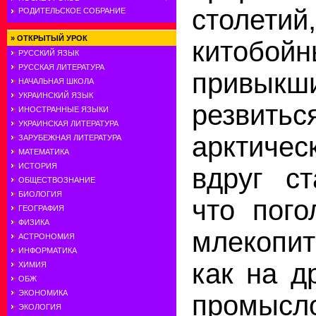
столе
РОДИТЕЛЬСКОЕ СОБРАНИЕ
»
ОТКРЫТЫЙ УРОК
китобой
РУССКИЙ ЯЗЫК
РУССКАЯ ЛИТЕРАТУРА
привык
НАЧАЛЬНАЯ ШКОЛА
УКРАИНСКИЙ ЯЗЫК
резвить
ИНОСТРАННЫЕ ЯЗЫКИ
УКРАИНСКАЯ ЛИТЕРАТУРА
арктиче
ЗАРУБЕЖНАЯ ЛИТЕРАТУРА
МАТЕМАТИКА
ИСТОРИЯ
вдруг ст
ОБЩЕСТВОЗНАНИЕ
БИОЛОГИЯ
что пого
ГЕОГРАФИЯ
ФИЗИКА
млекопи
АСТРОНОМИЯ
ИНФОРМАТИКА
как на д
ХИМИЯ
ОБЖ
ЭКОНОМИКА
промысл
ЭКОЛОГИЯ