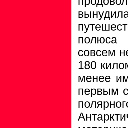
продовол
вынудила
путешес
полюса
совсем н
180 кило
менее и
первым с
поляр
Антаркти