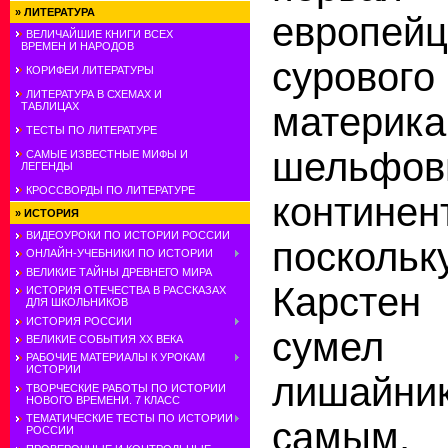
»
ЛИТЕРАТУРА
европейц
ВЕЛИЧАЙШИЕ КНИГИ ВСЕХ
ВРЕМЕН И НАРОДОВ
суров
КОРИФЕИ ЛИТЕРАТУРЫ
ЛИТЕРАТУРА В СХЕМАХ И
материка
ТАБЛИЦАХ
ТЕСТЫ ПО ЛИТЕРАТУРЕ
шельфовы
САМЫЕ ИЗВЕСТНЫЕ МИФЫ И
ЛЕГЕНДЫ
КРОССВОРДЫ ПО ЛИТЕРАТУРЕ
континен
»
ИСТОРИЯ
ВИДЕОУРОКИ ПО ИСТОРИИ РОССИИ
поскол
ОНЛАЙН-УЧЕБНИКИ ПО ИСТОРИИ
ВЕЛИКИЕ ТАЙНЫ ДРЕВНЕГО МИРА
Карстен
ИСТОРИЯ ОТЕЧЕСТВА В РАССКАЗАХ
ДЛЯ ШКОЛЬНИКОВ
ИСТОРИЯ РОССИИ
сумел
ВЕЛИКИЕ СОБЫТИЯ ХХ ВЕКА
РАБОЧИЕ МАТЕРИАЛЫ К УРОКАМ
ИСТОРИИ
лишайник
ТВОРЧЕСКИЕ РАБОТЫ ПО ИСТОРИИ
НОВОГО ВРЕМЕНИ. 7 КЛАСС
ТЕМАТИЧЕСКИЕ ТЕСТЫ ПО ИСТОРИИ
самы
РОССИИ