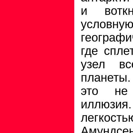
и вотк
условну
географи
где спле
узел вс
планеты
это не
иллюзия.
легкость
Амунд