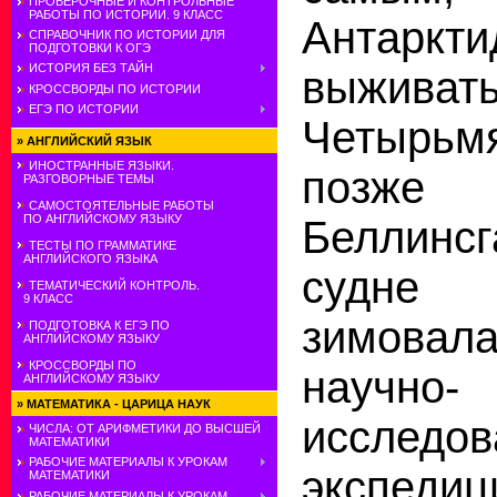
ПРОВЕРОЧНЫЕ И КОНТРОЛЬНЫЕ
РАБОТЫ ПО ИСТОРИИ. 9 КЛАСС
Антарк
СПРАВОЧНИК ПО ИСТОРИИ ДЛЯ
ПОДГОТОВКИ К ОГЭ
ИСТОРИЯ БЕЗ ТАЙН
выживат
КРОССВОРДЫ ПО ИСТОРИИ
ЕГЭ ПО ИСТОРИИ
Четыр
»
АНГЛИЙСКИЙ ЯЗЫК
ИНОСТРАННЫЕ ЯЗЫКИ.
позж
РАЗГОВОРНЫЕ ТЕМЫ
САМОСТОЯТЕЛЬНЫЕ РАБОТЫ
ПО АНГЛИЙСКОМУ ЯЗЫКУ
Беллин
ТЕСТЫ ПО ГРАММАТИКЕ
АНГЛИЙСКОГО ЯЗЫКА
судне 
ТЕМАТИЧЕСКИЙ КОНТРОЛЬ.
9 КЛАСС
зимовал
ПОДГОТОВКА К ЕГЭ ПО
АНГЛИЙСКОМУ ЯЗЫКУ
КРОССВОРДЫ ПО
научно-
АНГЛИЙСКОМУ ЯЗЫКУ
»
МАТЕМАТИКА - ЦАРИЦА НАУК
исследов
ЧИСЛА: ОТ АРИФМЕТИКИ ДО ВЫСШЕЙ
МАТЕМАТИКИ
РАБОЧИЕ МАТЕРИАЛЫ К УРОКАМ
экспе
МАТЕМАТИКИ
РАБОЧИЕ МАТЕРИАЛЫ К УРОКАМ