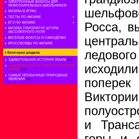
ЭЛЕКТРОННЫЕ ФОКУСЫ ДЛЯ
ЛЮБОЗНАТЕЛЬНЫХ ШКОЛЬНИКОВ
шельфов
ФИЗИКА В ИГРАХ
ТЕСТЫ ПО ФИЗИКЕ
Росса, в
ЕГЭ ПО ФИЗИКЕ
ФИЗИКА ТЕМПЕРАТУР. ШТУРМ
АБСОЛЮТНОГО НУЛЯ
централ
ВЕСЕЛЫЕ ФОКУСЫ И САМОДЕЛКИ
КРОССВОРДЫ ПО ФИЗИКЕ
ледов
»
Категории раздела
УДИВИТЕЛЬНАЯ ИСТОРИЯ ЗЕМЛИ
[87]
исходи
УДИВИТЕЛЬНАЯ ИСТОРИЯ ОСВОЕНИЯ
ЗЕМЛИ
[16]
САМЫЕ НЕОБЫЧНЫЕ ПРИРОДНЫЕ
попер
ЯВЛЕНИЯ
[75]
Виктор
полуостр
и Транса
горы и 