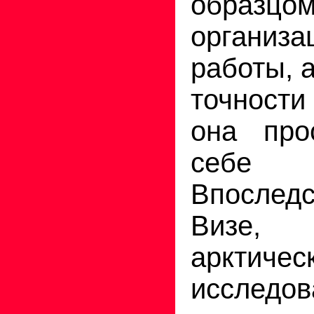
образцо
организа
работы, 
точност
она про
себе
Впослед
Визе,
арктичес
исследов