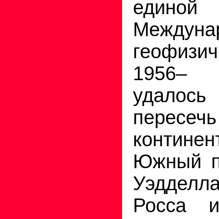
единой
Междуна
геофизич
1956– 
удало
перес
конти
Южный п
Уэддел
Росса и