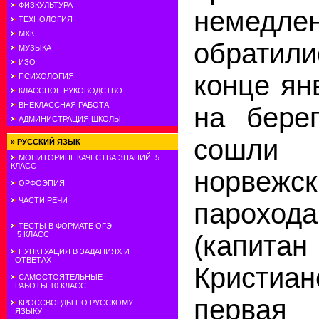
ФИЗКУЛЬТУРА
немедле
ТЕХНОЛОГИЯ
МХК
обратили
МУЗЫКА
ИЗО
конце ян
ПСИХОЛОГИЯ
КЛАССНОЕ РУКОВОДСТВО
ВНЕКЛАССНАЯ РАБОТА
на бере
АДМИНИСТРАЦИЯ ШКОЛЫ
сошл
»
РУССКИЙ ЯЗЫК
МОНИТОРИНГ КАЧЕСТВА ЗНАНИЙ. 5
КЛАСС
норвежс
ОРФОЭПИЯ
ЧАСТИ РЕЧИ
пароход
ТЕСТЫ В ФОРМАТЕ ОГЭ.
(капит
5 КЛАСС
ПУНКТУАЦИЯ В ЗАДАНИЯХ И
ОТВЕТАХ
Кристиан
САМОСТОЯТЕЛЬНЫЕ
РАБОТЫ.10 КЛАСС
перва
КРОССВОРДЫ ПО РУССКОМУ
ЯЗЫКУ