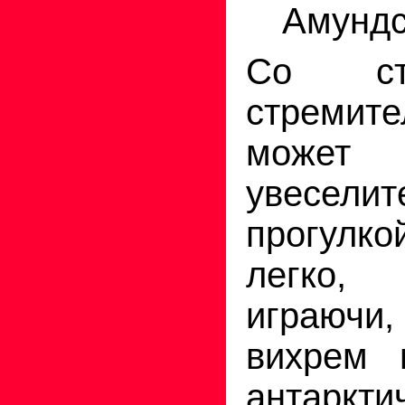
Амундс
Со ст
стремит
может 
увеселит
прогулк
легко,
играюч
вихрем 
антаркти