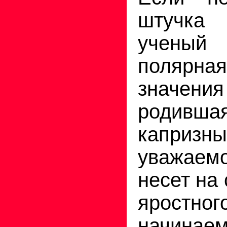
штучка 
ученый 
полярная
значени
родив
капри
уважаем
несет на
яростно
начинае