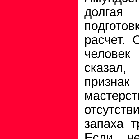
долгая 
подгото
расчет. 
человек
сказал,
признак
маст
отсутств
запаха т
Если не