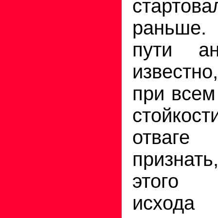
старто
раньше.
пути ан
известно
при всем
стойкос
отваг
признать
этого т
исхо