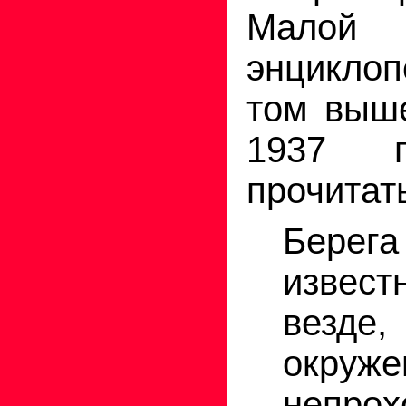
Малой
энцикло
том выше
1937 г
прочитат
Берега
извест
везде
окруж
непро