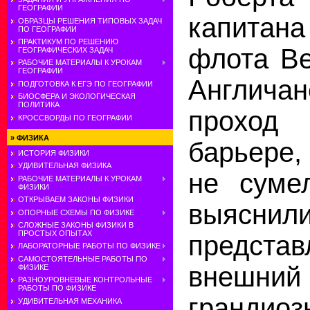
ГЕОГРАФИИ
капита
ОБРАЗЦЫ РЕШЕНИЯ ТИПОВЫХ ЗАДАЧ
ПО ГЕОГРАФИИ
ПРАКТИКУМ ПО РЕШЕНИЮ
флота Ве
ГЕОГРАФИЧЕСКИХ ЗАДАЧ
РАБОЧИЕ МАТЕРИАЛЫ К УРОКАМ
ГЕОГРАФИИ
Англича
ПОДГОТОВКА К ЕГЭ ПО ГЕОГРАФИИ
БИОСФЕРА И ЭКОЛОГИЧЕСКАЯ
ПОЛИТИКА
проход
КРОССВОРДЫ ПО ГЕОГРАФИИ
»
ФИЗИКА
барьере,
ИСТОРИЯ ФИЗИКИ
УДИВИТЕЛЬНАЯ ФИЗИКА
не суме
РАБОЧИЕ МАТЕРИАЛЫ К УРОКАМ
ФИЗИКИ
ОТКРЫВАЕМ ЗАКОНЫ ФИЗИКИ
выяснил
ОПОРНЫЕ СХЕМЫ ПО ФИЗИКЕ
СЛОЖНЫЕ ЗАКОНЫ ФИЗИКИ В
ПРОСТЫХ ОПЫТАХ
предста
ЛАБОРАТОРНЫЕ РАБОТЫ ПО ФИЗИКЕ
САМОСТОЯТЕЛЬНЫЕ РАБОТЫ ПО
внеш
ФИЗИКЕ
РАЗНОУРОВНЕВЫЕ КОНТРОЛЬНЫЕ
РАБОТЫ ПО ФИЗИКЕ
грандиоз
УДИВИТЕЛЬНАЯ МЕХАНИКА