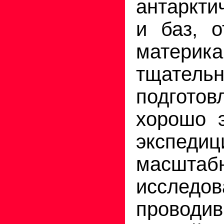
антаркти
и баз, о
материк
тщатель
подгот
хорошо 
экспеди
масштаб
исследов
провод