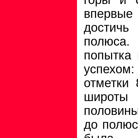
впервые
дости
полюс
попытка 
успехом
отметки 
широт
половин
до полюс