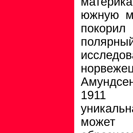
материка
южную м
покорил
полярны
исследов
норве
Амундсе
1911 
уникальн
может