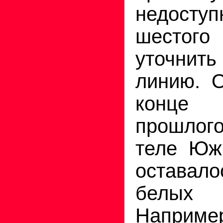
недосту
шестого
уточнить
линию. 
конце 
прошлог
теле Юж
оставало
белы
Например