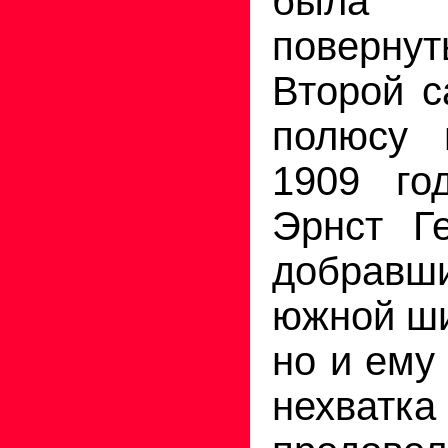
была 
поверн
Второй с
полюсу 
1909 го
Эрнст Г
добравш
южной ши
но и ему
нехватка