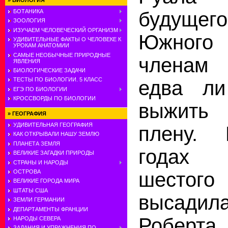
»
БИОЛОГИЯ
будущег
БОТАНИКА
ЗООЛОГИЯ
ИЗУЧАЕМ ЧЕЛОВЕЧЕСКИЙ ОРГАНИЗМ
Южног
УДИВИТЕЛЬНЫЕ ФАКТЫ О ЧЕЛОВЕКЕ К
УРОКАМ АНАТОМИИ
САМЫЕ НЕОБЫЧНЫЕ ПРИРОДНЫЕ
членам
ЯВЛЕНИЯ
БИОЛОГИЧЕСКИЕ ЗАДАЧИ
ТЕСТЫ ПО БИОЛОГИИ. 5 КЛАСС
едва ли
ЕГЭ ПО БИОЛОГИИ
КРОССВОРДЫ ПО БИОЛОГИИ
выжить
»
ГЕОГРАФИЯ
УДИВИТЕЛЬНАЯ ГЕОГРАФИЯ
плену. 
КАК ОТКРЫВАЛИ НАШУ ЗЕМЛЮ
ПЛАНЕТА ЗЕМЛЯ
годах
ВЕЛИКИЕ ЗАГАДКИ ПРИРОДЫ
СТРАНЫ И НАРОДЫ
шестого
ОСТРОВА
ВЕЛИКИЕ ГОРОДА МИРА
ШТАТЫ США
высадила
ЗЕМЛИ ГЕРМАНИИ
ДЕПАРТАМЕНТЫ ФРАНЦИИ
Робер
НАРОДЫ СЕВЕРА
ЗАДАНИЯ И УПРАЖНЕНИЯ ПО