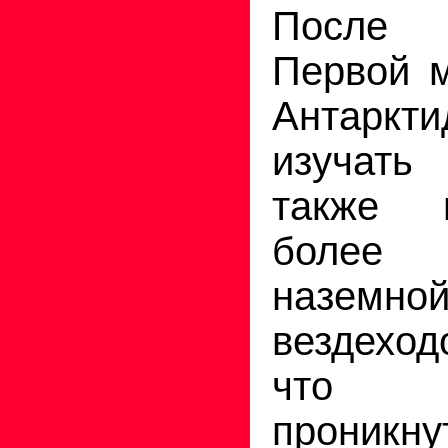
После
Первой 
Антарк
изучать
также 
более 
наземно
вездеход
что п
проникн