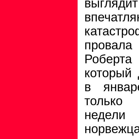
выгляд
впечатл
катастро
провала
Робер
который 
в январ
только
неде
норве