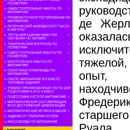
ГЕОМЕТРИИ
руковод
САМОСТОЯТЕЛЬНЫЕ РАБОТЫ ПО
МАТЕМАТИКЕ
ПРОМЕЖУТОЧНОЕ ТЕСТИРОВАНИЕ ПО
де Жерл
МАТЕМАТИКЕ
ПОЭТИЧЕСКИЙ КАЛЕЙДОСКОП "ЧИСЛА
И ФИГУРЫ"
оказалас
ТЕСТЫ ДЛЯ ОЦЕНКИ КАЧЕСТВА
ОБУЧЕНИЯ ПО АЛГЕБРЕ
ТЕМАТИЧЕСКИЙ КОНТРОЛЬ ПО
исключит
ГЕОМЕТРИИ
САМОСТОЯТЕЛЬНЫЕ РАБОТЫ ПО
ГЕОМЕТРИИ
тяжелой,
КОНТРОЛЬНЫЕ РАБОТЫ ПО
МАТЕМАТИКЕ
СКАЗОЧНЫЕ ОЛИМПИАДЫ ПО
опыт, 
МАТЕМАТИКЕ
ГИА ПО МАТЕМАТИКЕ В 9 КЛАССЕ.
ТИПОВЫЕ ЗАДАНИЯ
находчи
УЧЕБНО-ТРЕНИРОВОЧНЫЕ ТЕСТЫ ДЛЯ
ПОДГОТОВКИ К ОГЭ. 9 КЛАСС
ПОДГОТОВКА К ЕГЭ ПО МАТЕМАТИКЕ
Фредер
МАТЕМАТИЧЕСКАЯ СОСТАВЛЯЮЩАЯ
ВСЕХ ДОСТИЖЕНИЙ ЦИВИЛИЗАЦИИ
старше
МАТЕМАТИЧЕСКИЙ КРУЖОК В ШКОЛЕ
ЗАДАЧКИ ОТ ГРИГОРИЯ ОСТЕРА
КРОССВОРДЫ ПО МАТЕМАТИКЕ
Руала 