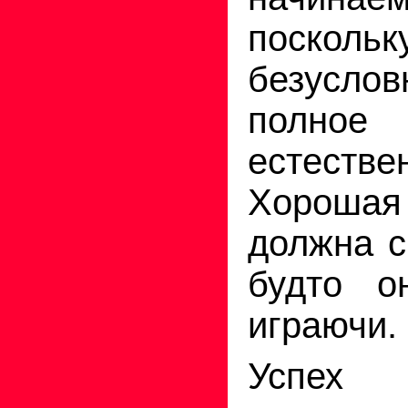
поско
безусло
полное
естестве
Хорош
должна с
будто о
играючи.
Успех