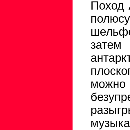
Поход 
полюсу
шельф
за
антарк
плоско
можно
безупр
разыгр
музыка