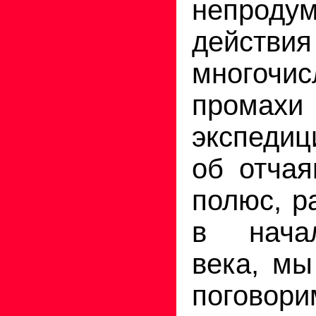
непроду
дей
многочи
промахи
экспеди
об отчая
полюс, р
в нача
века, мы
поговори