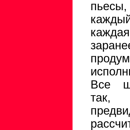
пьесы
кажд
кажда
заране
проду
исполн
Все ш
так,
пред
рассчи