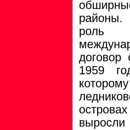
обширны
районы
роль 
междуна
договор 
1959 го
кото
ледник
острова
вырос