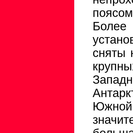
пояс
Боле
уста
сняты 
крупн
Западн
Антарк
Южной
значит
больша