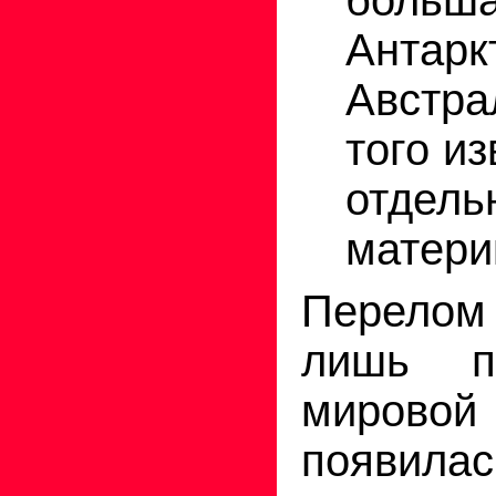
Антарк
Австра
того и
отдель
матери
Перело
лишь п
мировой
появилас