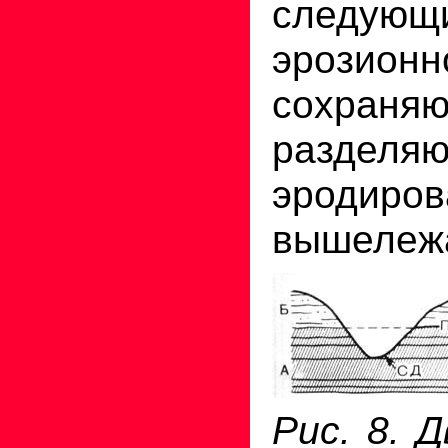
следую
эрозио
сохраня
раздел
эродиров
вышележа
Рис. 8. 