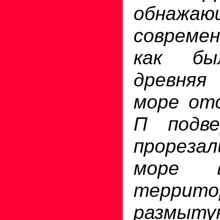
обнажа
современ
как бы
древняя
море отс
П подве
прореза
море 
терри
размыт