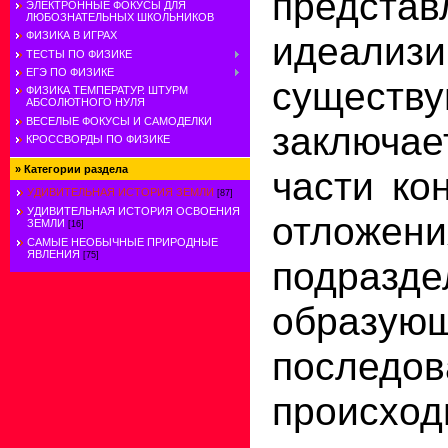
пред
ЭЛЕКТРОННЫЕ ФОКУСЫ ДЛЯ
ЛЮБОЗНАТЕЛЬНЫХ ШКОЛЬНИКОВ
идеализи
ФИЗИКА В ИГРАХ
ТЕСТЫ ПО ФИЗИКЕ
ЕГЭ ПО ФИЗИКЕ
сущес
ФИЗИКА ТЕМПЕРАТУР. ШТУРМ
АБСОЛЮТНОГО НУЛЯ
ВЕСЕЛЫЕ ФОКУСЫ И САМОДЕЛКИ
заключает
КРОССВОРДЫ ПО ФИЗИКЕ
»
Категории раздела
части ко
УДИВИТЕЛЬНАЯ ИСТОРИЯ ЗЕМЛИ
[87]
УДИВИТЕЛЬНАЯ ИСТОРИЯ ОСВОЕНИЯ
отложени
ЗЕМЛИ
[16]
САМЫЕ НЕОБЫЧНЫЕ ПРИРОДНЫЕ
ЯВЛЕНИЯ
[75]
подра
образу
послед
происход