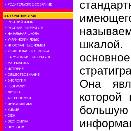
стандар
РОДИТЕЛЬСКОЕ СОБРАНИЕ
имеюще
»
ОТКРЫТЫЙ УРОК
РУССКИЙ ЯЗЫК
называем
РУССКАЯ ЛИТЕРАТУРА
НАЧАЛЬНАЯ ШКОЛА
шкалой.
УКРАИНСКИЙ ЯЗЫК
ИНОСТРАННЫЕ ЯЗЫКИ
УКРАИНСКАЯ ЛИТЕРАТУРА
основ
ЗАРУБЕЖНАЯ ЛИТЕРАТУРА
МАТЕМАТИКА
стратигр
ИСТОРИЯ
ОБЩЕСТВОЗНАНИЕ
Она явл
БИОЛОГИЯ
ГЕОГРАФИЯ
которой 
ФИЗИКА
АСТРОНОМИЯ
ИНФОРМАТИКА
большую 
ХИМИЯ
ОБЖ
информ
ЭКОНОМИКА
ЭКОЛОГИЯ