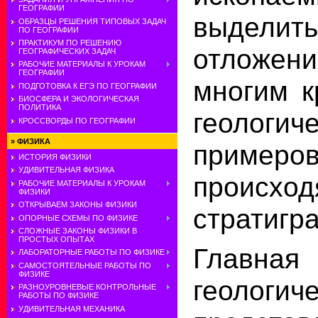
ГЕОГРАФИИ
выделит
ОБРАЗЦЫ РЕШЕНИЯ ТИПОВЫХ ЗАДАЧ
ПО ГЕОГРАФИИ
ПРАКТИКУМ ПО РЕШЕНИЮ
отложе
ГЕОГРАФИЧЕСКИХ ЗАДАЧ
РАБОЧИЕ МАТЕРИАЛЫ К УРОКАМ
ГЕОГРАФИИ
многим к
ПОДГОТОВКА К ЕГЭ ПО ГЕОГРАФИИ
БИОСФЕРА И ЭКОЛОГИЧЕСКАЯ
ПОЛИТИКА
геологич
КРОССВОРДЫ ПО ГЕОГРАФИИ
»
ФИЗИКА
прим
ИСТОРИЯ ФИЗИКИ
УДИВИТЕЛЬНАЯ ФИЗИКА
происх
РАБОЧИЕ МАТЕРИАЛЫ К УРОКАМ
ФИЗИКИ
ОТКРЫВАЕМ ЗАКОНЫ ФИЗИКИ
стратигр
ОПОРНЫЕ СХЕМЫ ПО ФИЗИКЕ
СЛОЖНЫЕ ЗАКОНЫ ФИЗИКИ В
ПРОСТЫХ ОПЫТАХ
Главная
ЛАБОРАТОРНЫЕ РАБОТЫ ПО ФИЗИКЕ
САМОСТОЯТЕЛЬНЫЕ РАБОТЫ ПО
ФИЗИКЕ
геоло
РАЗНОУРОВНЕВЫЕ КОНТРОЛЬНЫЕ
РАБОТЫ ПО ФИЗИКЕ
УДИВИТЕЛЬНАЯ МЕХАНИКА