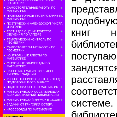
ГЕОМЕТРИИ
предста
САМОСТОЯТЕЛЬНЫЕ РАБОТЫ ПО
МАТЕМАТИКЕ
ПРОМЕЖУТОЧНОЕ ТЕСТИРОВАНИЕ ПО
подобну
МАТЕМАТИКЕ
ПОЭТИЧЕСКИЙ КАЛЕЙДОСКОП "ЧИСЛА
И ФИГУРЫ"
книг н
ТЕСТЫ ДЛЯ ОЦЕНКИ КАЧЕСТВА
ОБУЧЕНИЯ ПО АЛГЕБРЕ
ТЕМАТИЧЕСКИЙ КОНТРОЛЬ ПО
библио
ГЕОМЕТРИИ
САМОСТОЯТЕЛЬНЫЕ РАБОТЫ ПО
ГЕОМЕТРИИ
поступ
КОНТРОЛЬНЫЕ РАБОТЫ ПО
МАТЕМАТИКЕ
СКАЗОЧНЫЕ ОЛИМПИАДЫ ПО
зандсят
МАТЕМАТИКЕ
ГИА ПО МАТЕМАТИКЕ В 9 КЛАССЕ.
ТИПОВЫЕ ЗАДАНИЯ
расста
УЧЕБНО-ТРЕНИРОВОЧНЫЕ ТЕСТЫ ДЛЯ
ПОДГОТОВКИ К ОГЭ. 9 КЛАСС
ПОДГОТОВКА К ЕГЭ ПО МАТЕМАТИКЕ
соответс
МАТЕМАТИЧЕСКАЯ СОСТАВЛЯЮЩАЯ
ВСЕХ ДОСТИЖЕНИЙ ЦИВИЛИЗАЦИИ
систем
МАТЕМАТИЧЕСКИЙ КРУЖОК В ШКОЛЕ
ЗАДАЧКИ ОТ ГРИГОРИЯ ОСТЕРА
КРОССВОРДЫ ПО МАТЕМАТИКЕ
библи