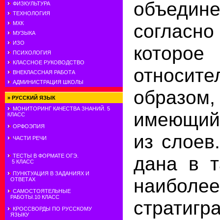
объедине
ФИЗКУЛЬТУРА
ТЕХНОЛОГИЯ
соглас
МХК
МУЗЫКА
ИЗО
которо
ПСИХОЛОГИЯ
КЛАССНОЕ РУКОВОДСТВО
относи
ВНЕКЛАССНАЯ РАБОТА
АДМИНИСТРАЦИЯ ШКОЛЫ
образом
»
РУССКИЙ ЯЗЫК
МОНИТОРИНГ КАЧЕСТВА ЗНАНИЙ. 5
имеющий 
КЛАСС
ОРФОЭПИЯ
из слоев
ЧАСТИ РЕЧИ
дана в т
ТЕСТЫ В ФОРМАТЕ ОГЭ.
5 КЛАСС
ПУНКТУАЦИЯ В ЗАДАНИЯХ И
наибол
ОТВЕТАХ
САМОСТОЯТЕЛЬНЫЕ
РАБОТЫ.10 КЛАСС
стратиг
КРОССВОРДЫ ПО РУССКОМУ
ЯЗЫКУ