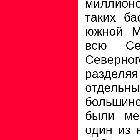
миллион
таких ба
южной М
всю Се
Северно
раздел
отдельны
большинс
были ме
один из 