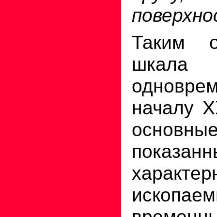
поверхно
Таким о
шкала 
одноврем
началу X
основные
показанн
характер
ископаем
временн