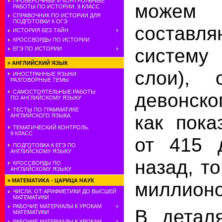
ПРОВЕРОЧНЫЕ И КОНТРОЛЬНЫЕ
можем 
РАБОТЫ ПО ИСТОРИИ. 9 КЛАСС
СПРАВОЧНИК ПО ИСТОРИИ ДЛЯ
ПОДГОТОВКИ К ОГЭ
состав
ИСТОРИЯ БЕЗ ТАЙН
КРОССВОРДЫ ПО ИСТОРИИ
систему 
ЕГЭ ПО ИСТОРИИ
»
АНГЛИЙСКИЙ ЯЗЫК
слои), 
ИНОСТРАННЫЕ ЯЗЫКИ.
РАЗГОВОРНЫЕ ТЕМЫ
САМОСТОЯТЕЛЬНЫЕ РАБОТЫ
девонско
ПО АНГЛИЙСКОМУ ЯЗЫКУ
ТЕСТЫ ПО ГРАММАТИКЕ
как пока
АНГЛИЙСКОГО ЯЗЫКА
ТЕМАТИЧЕСКИЙ КОНТРОЛЬ.
9 КЛАСС
от 415 
ПОДГОТОВКА К ЕГЭ ПО
АНГЛИЙСКОМУ ЯЗЫКУ
назад, т
КРОССВОРДЫ ПО
АНГЛИЙСКОМУ ЯЗЫКУ
»
МАТЕМАТИКА - ЦАРИЦА НАУК
миллионо
ЧИСЛА: ОТ АРИФМЕТИКИ ДО ВЫСШЕЙ
МАТЕМАТИКИ
РАБОЧИЕ МАТЕРИАЛЫ К УРОКАМ
В деталя
МАТЕМАТИКИ
РАБОЧИЕ МАТЕРИАЛЫ К УРОКАМ