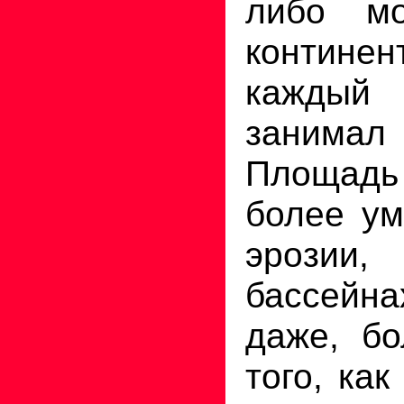
либо м
контин
каждый
занимал 
Площадь 
более ум
эрозии
бассейна
даже, бо
того, ка