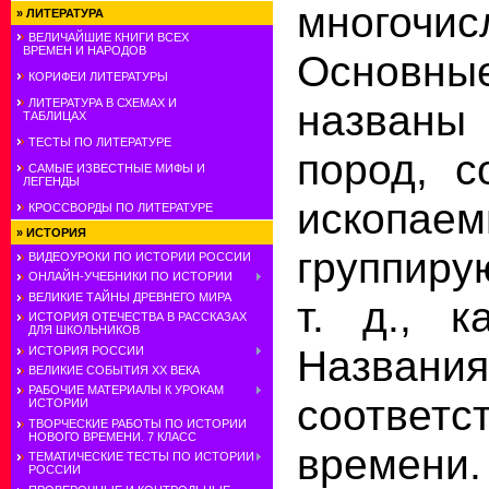
многочис
»
ЛИТЕРАТУРА
ВЕЛИЧАЙШИЕ КНИГИ ВСЕХ
ВРЕМЕН И НАРОДОВ
Основн
КОРИФЕИ ЛИТЕРАТУРЫ
названы
ЛИТЕРАТУРА В СХЕМАХ И
ТАБЛИЦАХ
ТЕСТЫ ПО ЛИТЕРАТУРЕ
пород, с
САМЫЕ ИЗВЕСТНЫЕ МИФЫ И
ЛЕГЕНДЫ
ископа
КРОССВОРДЫ ПО ЛИТЕРАТУРЕ
»
ИСТОРИЯ
группиру
ВИДЕОУРОКИ ПО ИСТОРИИ РОССИИ
ОНЛАЙН-УЧЕБНИКИ ПО ИСТОРИИ
ВЕЛИКИЕ ТАЙНЫ ДРЕВНЕГО МИРА
т. д., к
ИСТОРИЯ ОТЕЧЕСТВА В РАССКАЗАХ
ДЛЯ ШКОЛЬНИКОВ
Названия
ИСТОРИЯ РОССИИ
ВЕЛИКИЕ СОБЫТИЯ ХХ ВЕКА
РАБОЧИЕ МАТЕРИАЛЫ К УРОКАМ
соответ
ИСТОРИИ
ТВОРЧЕСКИЕ РАБОТЫ ПО ИСТОРИИ
НОВОГО ВРЕМЕНИ. 7 КЛАСС
времени
ТЕМАТИЧЕСКИЕ ТЕСТЫ ПО ИСТОРИИ
РОССИИ