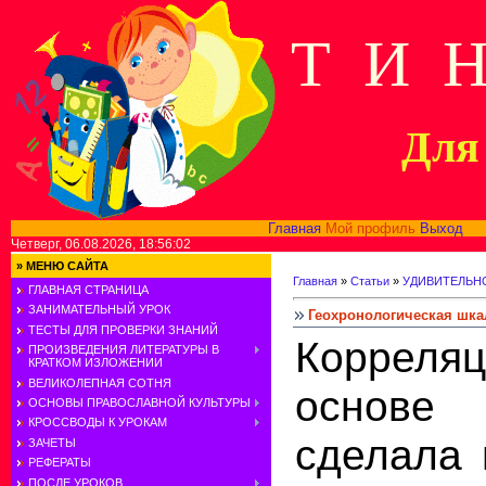
Т И 
Для 
Главная
Мой профиль
Выход
В
Четверг, 06.08.2026, 18:56:02
»
МЕНЮ САЙТА
Главная
»
Статьи
»
УДИВИТЕЛЬН
ГЛАВНАЯ СТРАНИЦА
ЗАНИМАТЕЛЬНЫЙ УРОК
Геохронологическая шка
ТЕСТЫ ДЛЯ ПРОВЕРКИ ЗНАНИЙ
Корреляц
ПРОИЗВЕДЕНИЯ ЛИТЕРАТУРЫ В
КРАТКОМ ИЗЛОЖЕНИИ
ВЕЛИКОЛЕПНАЯ СОТНЯ
основе 
ОСНОВЫ ПРАВОСЛАВНОЙ КУЛЬТУРЫ
КРОССВОДЫ К УРОКАМ
сделала 
ЗАЧЕТЫ
РЕФЕРАТЫ
ПОСЛЕ УРОКОВ