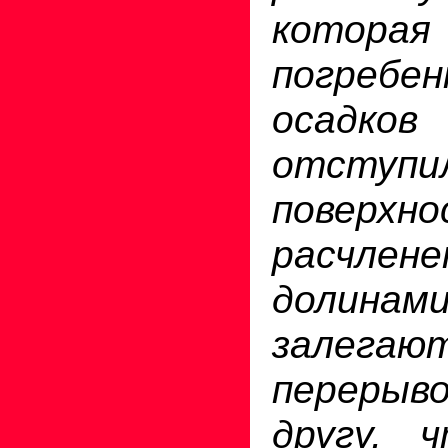
которая
погребе
осадков
отступ
поверх
расчле
долина
залега
перерыво
другу, 