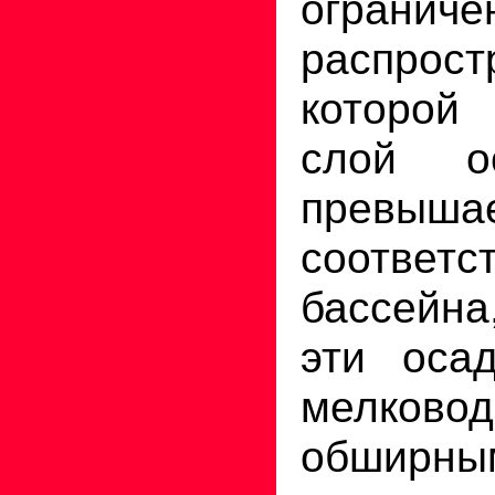
огра
распрос
которой 
слой о
прев
соотве
бассейна
эти осад
мелково
обшир