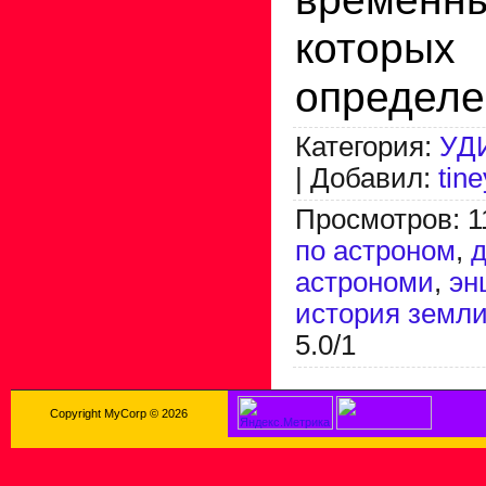
котор
определе
Категория
:
УД
|
Добавил
:
tin
Просмотров
:
1
по астроном
,
д
астрономи
,
эн
история земл
5.0
/
1
Copyright MyCorp © 2026