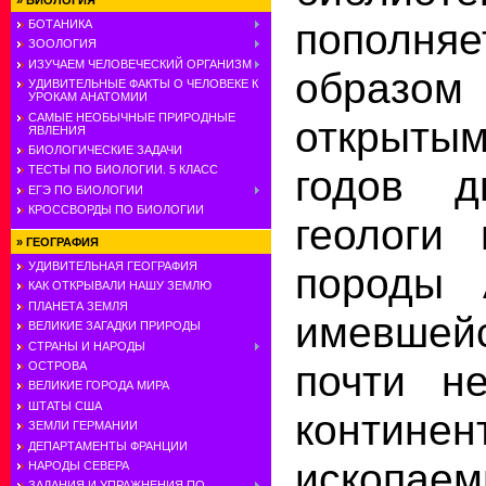
»
БИОЛОГИЯ
пополн
БОТАНИКА
ЗООЛОГИЯ
ИЗУЧАЕМ ЧЕЛОВЕЧЕСКИЙ ОРГАНИЗМ
образом
УДИВИТЕЛЬНЫЕ ФАКТЫ О ЧЕЛОВЕКЕ К
УРОКАМ АНАТОМИИ
САМЫЕ НЕОБЫЧНЫЕ ПРИРОДНЫЕ
открытым
ЯВЛЕНИЯ
БИОЛОГИЧЕСКИЕ ЗАДАЧИ
годов д
ТЕСТЫ ПО БИОЛОГИИ. 5 КЛАСС
ЕГЭ ПО БИОЛОГИИ
КРОССВОРДЫ ПО БИОЛОГИИ
геологи 
»
ГЕОГРАФИЯ
УДИВИТЕЛЬНАЯ ГЕОГРАФИЯ
породы 
КАК ОТКРЫВАЛИ НАШУ ЗЕМЛЮ
ПЛАНЕТА ЗЕМЛЯ
имевшейс
ВЕЛИКИЕ ЗАГАДКИ ПРИРОДЫ
СТРАНЫ И НАРОДЫ
почти не
ОСТРОВА
ВЕЛИКИЕ ГОРОДА МИРА
ШТАТЫ США
контин
ЗЕМЛИ ГЕРМАНИИ
ДЕПАРТАМЕНТЫ ФРАНЦИИ
ископаем
НАРОДЫ СЕВЕРА
ЗАДАНИЯ И УПРАЖНЕНИЯ ПО