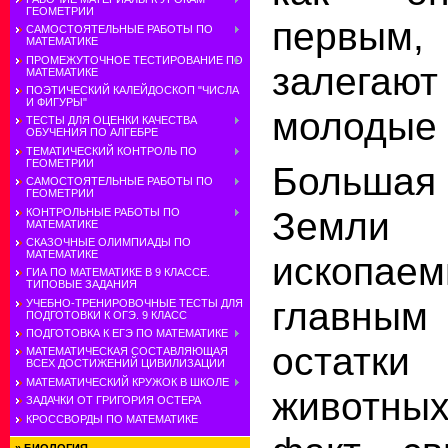
ГЕОМЕТРИИ
первым,
САМОСТОЯТЕЛЬНЫЕ РАБОТЫ ПО
МАТЕМАТИКЕ
ПРОМЕЖУТОЧНОЕ ТЕСТИРОВАНИЕ ПО
залегаю
МАТЕМАТИКЕ
ПОЭТИЧЕСКИЙ КАЛЕЙДОСКОП "ЧИСЛА
И ФИГУРЫ"
молодые 
ТЕСТЫ ДЛЯ ОЦЕНКИ КАЧЕСТВА
ОБУЧЕНИЯ ПО АЛГЕБРЕ
ТЕМАТИЧЕСКИЙ КОНТРОЛЬ ПО
ГЕОМЕТРИИ
Большая
САМОСТОЯТЕЛЬНЫЕ РАБОТЫ ПО
ГЕОМЕТРИИ
Земли
КОНТРОЛЬНЫЕ РАБОТЫ ПО
МАТЕМАТИКЕ
СКАЗОЧНЫЕ ОЛИМПИАДЫ ПО
МАТЕМАТИКЕ
ископае
ГИА ПО МАТЕМАТИКЕ В 9 КЛАССЕ.
ТИПОВЫЕ ЗАДАНИЯ
главны
УЧЕБНО-ТРЕНИРОВОЧНЫЕ ТЕСТЫ ДЛЯ
ПОДГОТОВКИ К ОГЭ. 9 КЛАСС
ПОДГОТОВКА К ЕГЭ ПО МАТЕМАТИКЕ
остатк
МАТЕМАТИЧЕСКАЯ СОСТАВЛЯЮЩАЯ
ВСЕХ ДОСТИЖЕНИЙ ЦИВИЛИЗАЦИИ
МАТЕМАТИЧЕСКИЙ КРУЖОК В ШКОЛЕ
животн
ЗАДАЧКИ ОТ ГРИГОРИЯ ОСТЕРА
КРОССВОРДЫ ПО МАТЕМАТИКЕ