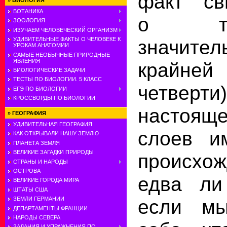
факт сви
»
БИОЛОГИЯ
БОТАНИКА
о то
ЗООЛОГИЯ
ИЗУЧАЕМ ЧЕЛОВЕЧЕСКИЙ ОРГАНИЗМ
УДИВИТЕЛЬНЫЕ ФАКТЫ О ЧЕЛОВЕКЕ К
значител
УРОКАМ АНАТОМИИ
САМЫЕ НЕОБЫЧНЫЕ ПРИРОДНЫЕ
ЯВЛЕНИЯ
крайне
БИОЛОГИЧЕСКИЕ ЗАДАЧИ
ТЕСТЫ ПО БИОЛОГИИ. 5 КЛАСС
четверти
ЕГЭ ПО БИОЛОГИИ
КРОССВОРДЫ ПО БИОЛОГИИ
настоя
»
ГЕОГРАФИЯ
УДИВИТЕЛЬНАЯ ГЕОГРАФИЯ
слоев и
КАК ОТКРЫВАЛИ НАШУ ЗЕМЛЮ
ПЛАНЕТА ЗЕМЛЯ
ВЕЛИКИЕ ЗАГАДКИ ПРИРОДЫ
происхо
СТРАНЫ И НАРОДЫ
ОСТРОВА
едва ли
ВЕЛИКИЕ ГОРОДА МИРА
ШТАТЫ США
ЗЕМЛИ ГЕРМАНИИ
если мы
ДЕПАРТАМЕНТЫ ФРАНЦИИ
НАРОДЫ СЕВЕРА
ЗАДАНИЯ И УПРАЖНЕНИЯ ПО