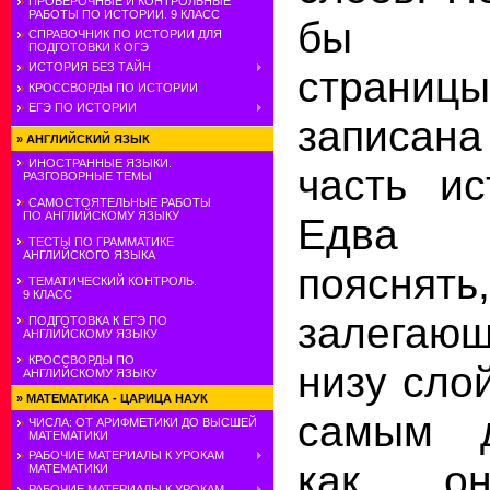
ПРОВЕРОЧНЫЕ И КОНТРОЛЬНЫЕ
РАБОТЫ ПО ИСТОРИИ. 9 КЛАСС
бы п
СПРАВОЧНИК ПО ИСТОРИИ ДЛЯ
ПОДГОТОВКИ К ОГЭ
ИСТОРИЯ БЕЗ ТАЙН
страницы
КРОССВОРДЫ ПО ИСТОРИИ
ЕГЭ ПО ИСТОРИИ
записа
»
АНГЛИЙСКИЙ ЯЗЫК
ИНОСТРАННЫЕ ЯЗЫКИ.
часть ис
РАЗГОВОРНЫЕ ТЕМЫ
САМОСТОЯТЕЛЬНЫЕ РАБОТЫ
ПО АНГЛИЙСКОМУ ЯЗЫКУ
Едва 
ТЕСТЫ ПО ГРАММАТИКЕ
АНГЛИЙСКОГО ЯЗЫКА
поясн
ТЕМАТИЧЕСКИЙ КОНТРОЛЬ.
9 КЛАСС
залегаю
ПОДГОТОВКА К ЕГЭ ПО
АНГЛИЙСКОМУ ЯЗЫКУ
КРОССВОРДЫ ПО
низу сло
АНГЛИЙСКОМУ ЯЗЫКУ
»
МАТЕМАТИКА - ЦАРИЦА НАУК
самым д
ЧИСЛА: ОТ АРИФМЕТИКИ ДО ВЫСШЕЙ
МАТЕМАТИКИ
РАБОЧИЕ МАТЕРИАЛЫ К УРОКАМ
как он
МАТЕМАТИКИ
РАБОЧИЕ МАТЕРИАЛЫ К УРОКАМ