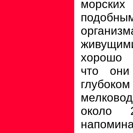
морских 
подо
организм
живущи
хорошо 
что он
глубоко
мелковод
около 
напомин