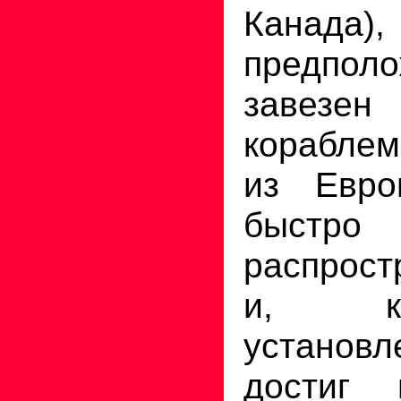
Канада
предполо
завезен 
корабле
из Евро
быстро
распрост
и, к
установл
достиг 