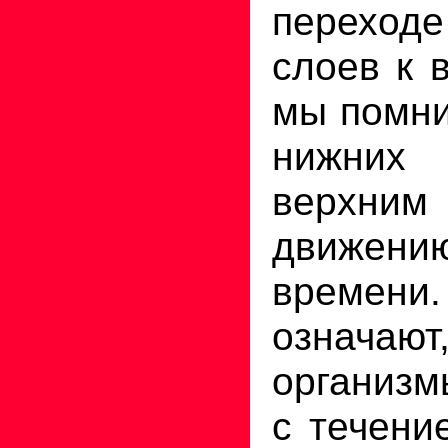
переход
слоев к 
мы помни
нижни
верхним 
движени
времени.
означ
организм
с течени