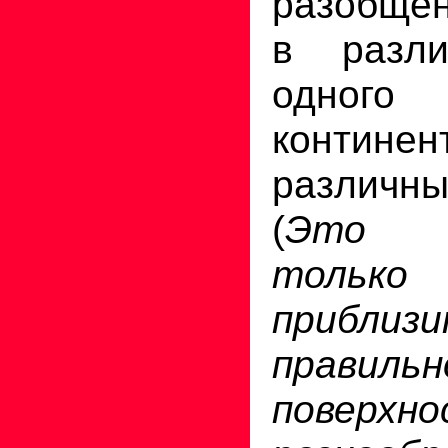
разобще
в разли
одного
контин
различны
(
Это у
только
приблиз
правил
поверх