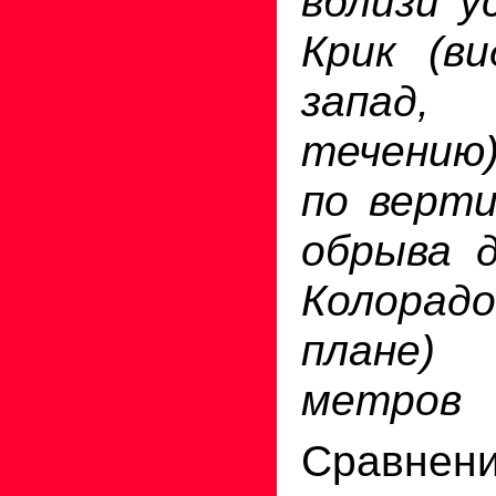
вблизи у
Крик (ви
запад
течению)
по верти
обрыва д
Колорадо
плане)
метров
Сравнени