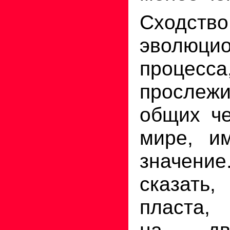
Сходство
эволюцио
процес
просле
общих че
мире, и
значени
сказат
пласта,
на дв