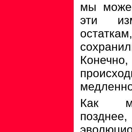
мы може
эти из
остатк
сохранил
Конечн
происх
медленно
Как м
поздне
эволюци