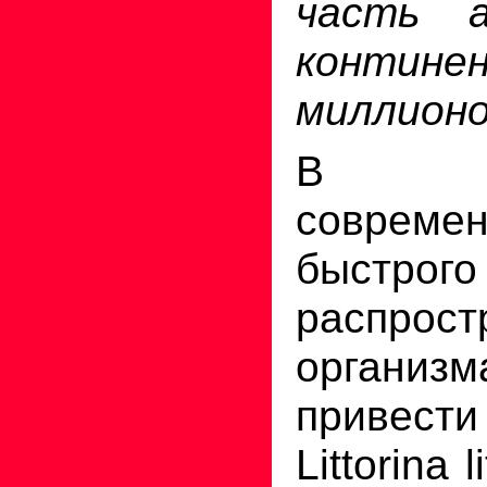
часть а
контин
миллионо
В ка
современ
быстрого
распрост
органи
привес
Littorina 