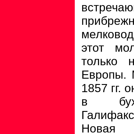
встреч
прибреж
мелковод
этот мо
только 
Европы. 
1857 гг. 
в бух
Галифакс
Новая 