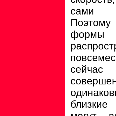
сами и
Поэтому
форм
распрост
повсемес
сейчас 
соверше
одина
близки
могут в