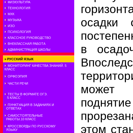
ФИЗКУЛЬТУРА
горизонт
ТЕХНОЛОГИЯ
МХК
осадки 
МУЗЫКА
ИЗО
постепен
ПСИХОЛОГИЯ
КЛАССНОЕ РУКОВОДСТВО
ВНЕКЛАССНАЯ РАБОТА
в осадо
АДМИНИСТРАЦИЯ ШКОЛЫ
Впоследс
»
РУССКИЙ ЯЗЫК
МОНИТОРИНГ КАЧЕСТВА ЗНАНИЙ. 5
КЛАСС
террито
ОРФОЭПИЯ
ЧАСТИ РЕЧИ
может 
ТЕСТЫ В ФОРМАТЕ ОГЭ.
поднят
5 КЛАСС
ПУНКТУАЦИЯ В ЗАДАНИЯХ И
ОТВЕТАХ
прорезан
САМОСТОЯТЕЛЬНЫЕ
РАБОТЫ.10 КЛАСС
этом ста
КРОССВОРДЫ ПО РУССКОМУ
ЯЗЫКУ