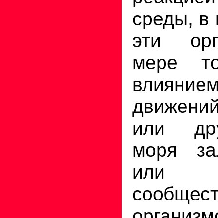
среды, в
эти ор
мере т
влияние
движений
или др
моря за
или о
сообщес
организм