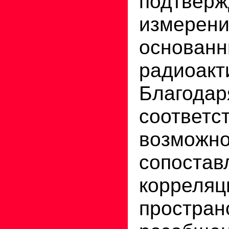
подтверж
измерени
основ
радиоакт
Благод
соответс
возможн
сопост
корреляц
простран