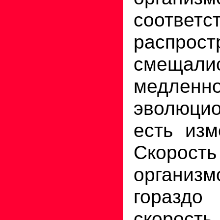
соответс
распрост
смещалис
медленн
эволюцио
есть изм
Скорост
органи
гораздо
скорость,