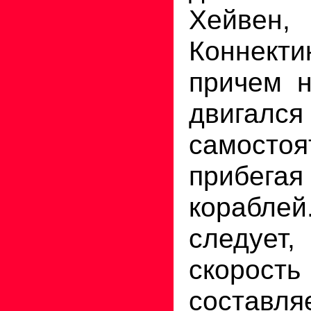
Хейве
Коннек
причем н
двигался
самосто
прибег
корабл
следует,
скорость
составл