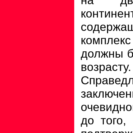
контин
содержа
комплекс
должны б
возрасту.
Справедл
заключ
очевидно
до того,