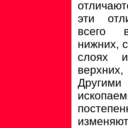
отличаю
эти отл
всего 
нижних, 
слоях 
верхни
Другим
ископаем
постепен
измен