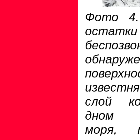
Фото 4.
остатки
беспозво
обнару
поверх
извест
слой к
дном м
моря, п