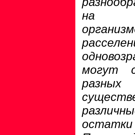
разнообр
на э
органи
расселе
одновоз
могут 
разных
существ
различны
остатки 