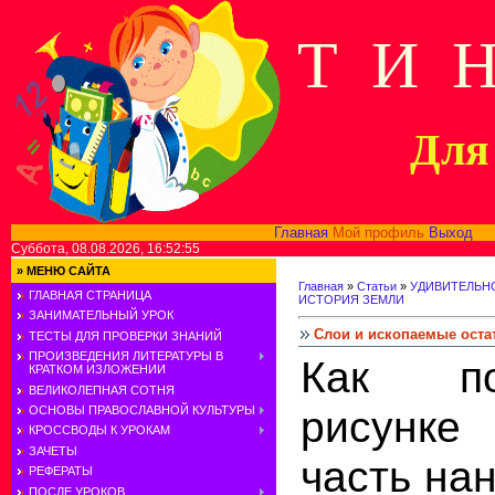
Т И 
Для 
Главная
Мой профиль
Выход
В
Суббота, 08.08.2026, 16:52:55
»
МЕНЮ САЙТА
Главная
»
Статьи
»
УДИВИТЕЛЬН
ГЛАВНАЯ СТРАНИЦА
ИСТОРИЯ ЗЕМЛИ
ЗАНИМАТЕЛЬНЫЙ УРОК
Слои и ископаемые оста
ТЕСТЫ ДЛЯ ПРОВЕРКИ ЗНАНИЙ
ПРОИЗВЕДЕНИЯ ЛИТЕРАТУРЫ В
Как по
КРАТКОМ ИЗЛОЖЕНИИ
ВЕЛИКОЛЕПНАЯ СОТНЯ
рисунке
ОСНОВЫ ПРАВОСЛАВНОЙ КУЛЬТУРЫ
КРОССВОДЫ К УРОКАМ
ЗАЧЕТЫ
часть на
РЕФЕРАТЫ
ПОСЛЕ УРОКОВ