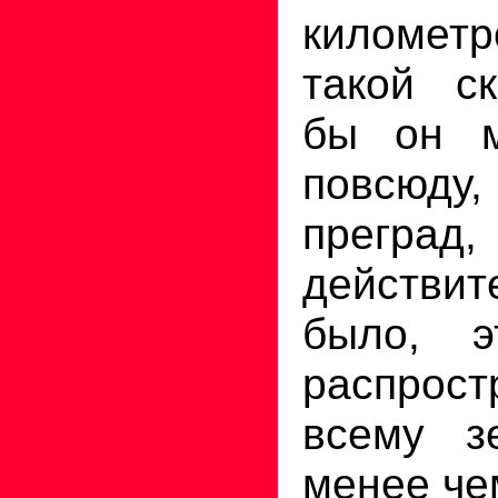
километр
такой ск
бы он м
повсюду,
прегра
действи
было, э
распрост
всему з
менее чем