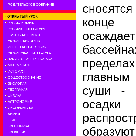
сносятс
РОДИТЕЛЬСКОЕ СОБРАНИЕ
»
ОТКРЫТЫЙ УРОК
конц
РУССКИЙ ЯЗЫК
РУССКАЯ ЛИТЕРАТУРА
осаж
НАЧАЛЬНАЯ ШКОЛА
УКРАИНСКИЙ ЯЗЫК
бассейна
ИНОСТРАННЫЕ ЯЗЫКИ
УКРАИНСКАЯ ЛИТЕРАТУРА
предел
ЗАРУБЕЖНАЯ ЛИТЕРАТУРА
МАТЕМАТИКА
ИСТОРИЯ
главным
ОБЩЕСТВОЗНАНИЕ
БИОЛОГИЯ
суши - 
ГЕОГРАФИЯ
ФИЗИКА
осадк
АСТРОНОМИЯ
ИНФОРМАТИКА
распро
ХИМИЯ
ОБЖ
ЭКОНОМИКА
образ
ЭКОЛОГИЯ