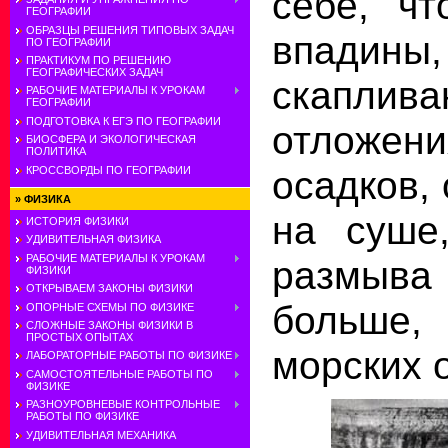
себе, чт
ГЕОГРАФИИ
ОБРАЗЦЫ РЕШЕНИЯ ТИПОВЫХ ЗАДАЧ
впадины
ПО ГЕОГРАФИИ
ПРАКТИКУМ ПО РЕШЕНИЮ
ГЕОГРАФИЧЕСКИХ ЗАДАЧ
скаплива
РАБОЧИЕ МАТЕРИАЛЫ К УРОКАМ
ГЕОГРАФИИ
ПОДГОТОВКА К ЕГЭ ПО ГЕОГРАФИИ
отлож
БИОСФЕРА И ЭКОЛОГИЧЕСКАЯ
ПОЛИТИКА
осадков,
КРОССВОРДЫ ПО ГЕОГРАФИИ
»
ФИЗИКА
на суше,
ИСТОРИЯ ФИЗИКИ
УДИВИТЕЛЬНАЯ ФИЗИКА
РАБОЧИЕ МАТЕРИАЛЫ К УРОКАМ
размыв
ФИЗИКИ
ОТКРЫВАЕМ ЗАКОНЫ ФИЗИКИ
больше
ОПОРНЫЕ СХЕМЫ ПО ФИЗИКЕ
СЛОЖНЫЕ ЗАКОНЫ ФИЗИКИ В
ПРОСТЫХ ОПЫТАХ
морских 
ЛАБОРАТОРНЫЕ РАБОТЫ ПО ФИЗИКЕ
САМОСТОЯТЕЛЬНЫЕ РАБОТЫ ПО
ФИЗИКЕ
РАЗНОУРОВНЕВЫЕ КОНТРОЛЬНЫЕ
РАБОТЫ ПО ФИЗИКЕ
УДИВИТЕЛЬНАЯ МЕХАНИКА