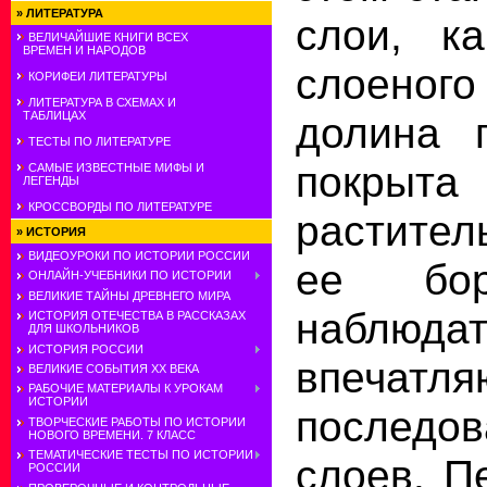
»
ЛИТЕРАТУРА
слои, к
ВЕЛИЧАЙШИЕ КНИГИ ВСЕХ
ВРЕМЕН И НАРОДОВ
слоеного
КОРИФЕИ ЛИТЕРАТУРЫ
ЛИТЕРАТУРА В СХЕМАХ И
долина 
ТАБЛИЦАХ
ТЕСТЫ ПО ЛИТЕРАТУРЕ
покрыта
САМЫЕ ИЗВЕСТНЫЕ МИФЫ И
ЛЕГЕНДЫ
КРОССВОРДЫ ПО ЛИТЕРАТУРЕ
растите
»
ИСТОРИЯ
ВИДЕОУРОКИ ПО ИСТОРИИ РОССИИ
ее бор
ОНЛАЙН-УЧЕБНИКИ ПО ИСТОРИИ
ВЕЛИКИЕ ТАЙНЫ ДРЕВНЕГО МИРА
наблюд
ИСТОРИЯ ОТЕЧЕСТВА В РАССКАЗАХ
ДЛЯ ШКОЛЬНИКОВ
ИСТОРИЯ РОССИИ
впечатл
ВЕЛИКИЕ СОБЫТИЯ ХХ ВЕКА
РАБОЧИЕ МАТЕРИАЛЫ К УРОКАМ
ИСТОРИИ
последов
ТВОРЧЕСКИЕ РАБОТЫ ПО ИСТОРИИ
НОВОГО ВРЕМЕНИ. 7 КЛАСС
ТЕМАТИЧЕСКИЕ ТЕСТЫ ПО ИСТОРИИ
слоев. П
РОССИИ