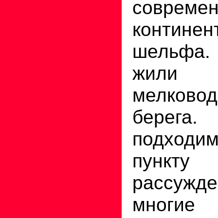
соврем
континен
шельфа.
жили 
мелковод
берега
подходи
пункт
рассужд
многие