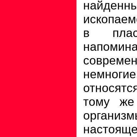
найд
ископаем
в плас
напомин
соврем
немног
относятс
тому же
организм
настояще