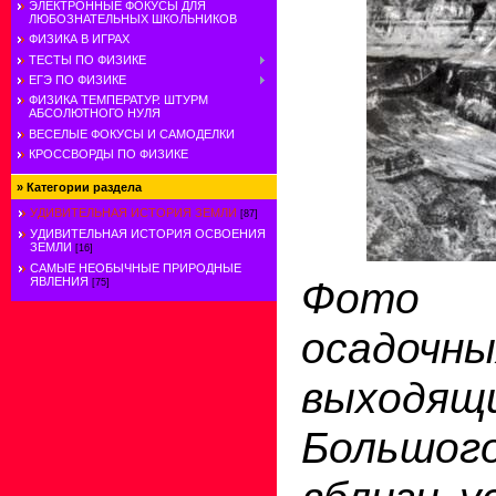
ЭЛЕКТРОННЫЕ ФОКУСЫ ДЛЯ
ЛЮБОЗНАТЕЛЬНЫХ ШКОЛЬНИКОВ
ФИЗИКА В ИГРАХ
ТЕСТЫ ПО ФИЗИКЕ
ЕГЭ ПО ФИЗИКЕ
ФИЗИКА ТЕМПЕРАТУР. ШТУРМ
АБСОЛЮТНОГО НУЛЯ
ВЕСЕЛЫЕ ФОКУСЫ И САМОДЕЛКИ
КРОССВОРДЫ ПО ФИЗИКЕ
»
Категории раздела
УДИВИТЕЛЬНАЯ ИСТОРИЯ ЗЕМЛИ
[87]
УДИВИТЕЛЬНАЯ ИСТОРИЯ ОСВОЕНИЯ
ЗЕМЛИ
[16]
САМЫЕ НЕОБЫЧНЫЕ ПРИРОДНЫЕ
Фото
ЯВЛЕНИЯ
[75]
осадоч
выходящ
Большо