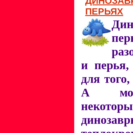
ДИНОЗАВР
ПЕРЬЯХ
Дин
пер
раз
и перья,
для того,
А мо
некото
диноз