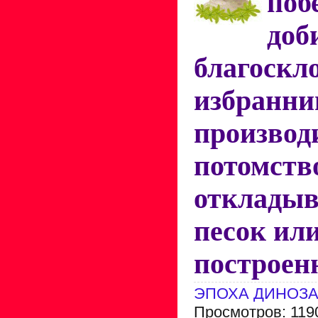
поб
доб
благоскл
избран
производ
потомс
отклады
песок ил
построенн
ЭПОХА ДИНОЗ
Просмотров: 119