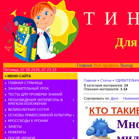
Т И 
Для 
Главная
Мой профиль
Выход
В
Пятница, 07.08.2026, 07:23:19
»
МЕНЮ САЙТА
Главная
»
Статьи
»
УДИВИТЕЛЬН
ГЛАВНАЯ СТРАНИЦА
В категории материалов
:
14
ЗАНИМАТЕЛЬНЫЙ УРОК
Показано материалов
:
1-14
ТЕСТЫ ДЛЯ ПРОВЕРКИ ЗНАНИЙ
Сортировать по
:
Дате
·
Названию
ПРОИЗВЕДЕНИЯ ЛИТЕРАТУРЫ В
КРАТКОМ ИЗЛОЖЕНИИ
КТО ТАК
ВЕЛИКОЛЕПНАЯ СОТНЯ
ОСНОВЫ ПРАВОСЛАВНОЙ КУЛЬТУРЫ
Мно
КРОССВОДЫ К УРОКАМ
ЗАЧЕТЫ
РЕФЕРАТЫ
ми
ПОСЛЕ УРОКОВ