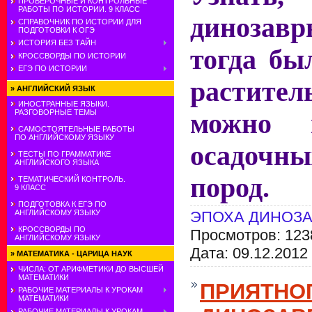
ПРОВЕРОЧНЫЕ И КОНТРОЛЬНЫЕ
РАБОТЫ ПО ИСТОРИИ. 9 КЛАСС
диноза
СПРАВОЧНИК ПО ИСТОРИИ ДЛЯ
ПОДГОТОВКИ К ОГЭ
ИСТОРИЯ БЕЗ ТАЙН
тогда бы
КРОССВОРДЫ ПО ИСТОРИИ
ЕГЭ ПО ИСТОРИИ
растит
»
АНГЛИЙСКИЙ ЯЗЫК
ИНОСТРАННЫЕ ЯЗЫКИ.
РАЗГОВОРНЫЕ ТЕМЫ
можно 
САМОСТОЯТЕЛЬНЫЕ РАБОТЫ
ПО АНГЛИЙСКОМУ ЯЗЫКУ
осадоч
ТЕСТЫ ПО ГРАММАТИКЕ
АНГЛИЙСКОГО ЯЗЫКА
пород.
ТЕМАТИЧЕСКИЙ КОНТРОЛЬ.
9 КЛАСС
ПОДГОТОВКА К ЕГЭ ПО
АНГЛИЙСКОМУ ЯЗЫКУ
ЭПОХА ДИНОЗ
КРОССВОРДЫ ПО
Просмотров: 123
АНГЛИЙСКОМУ ЯЗЫКУ
Дата:
09.12.2012
»
МАТЕМАТИКА - ЦАРИЦА НАУК
ЧИСЛА: ОТ АРИФМЕТИКИ ДО ВЫСШЕЙ
МАТЕМАТИКИ
ПРИЯТНОГ
РАБОЧИЕ МАТЕРИАЛЫ К УРОКАМ
МАТЕМАТИКИ
РАБОЧИЕ МАТЕРИАЛЫ К УРОКАМ