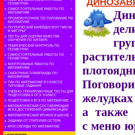
ДИНОЗАВ
ГЕОМЕТРИИ
САМОСТОЯТЕЛЬНЫЕ РАБОТЫ ПО
Дин
МАТЕМАТИКЕ
ПРОМЕЖУТОЧНОЕ ТЕСТИРОВАНИЕ ПО
МАТЕМАТИКЕ
дел
ПОЭТИЧЕСКИЙ КАЛЕЙДОСКОП "ЧИСЛА
И ФИГУРЫ"
ТЕСТЫ ДЛЯ ОЦЕНКИ КАЧЕСТВА
гру
ОБУЧЕНИЯ ПО АЛГЕБРЕ
ТЕМАТИЧЕСКИЙ КОНТРОЛЬ ПО
ГЕОМЕТРИИ
растите
САМОСТОЯТЕЛЬНЫЕ РАБОТЫ ПО
ГЕОМЕТРИИ
КОНТРОЛЬНЫЕ РАБОТЫ ПО
плотоядн
МАТЕМАТИКЕ
СКАЗОЧНЫЕ ОЛИМПИАДЫ ПО
МАТЕМАТИКЕ
Поговори
ГИА ПО МАТЕМАТИКЕ В 9 КЛАССЕ.
ТИПОВЫЕ ЗАДАНИЯ
УЧЕБНО-ТРЕНИРОВОЧНЫЕ ТЕСТЫ ДЛЯ
желудках
ПОДГОТОВКИ К ОГЭ. 9 КЛАСС
ПОДГОТОВКА К ЕГЭ ПО МАТЕМАТИКЕ
МАТЕМАТИЧЕСКАЯ СОСТАВЛЯЮЩАЯ
а также 
ВСЕХ ДОСТИЖЕНИЙ ЦИВИЛИЗАЦИИ
МАТЕМАТИЧЕСКИЙ КРУЖОК В ШКОЛЕ
ЗАДАЧКИ ОТ ГРИГОРИЯ ОСТЕРА
с меню ю
КРОССВОРДЫ ПО МАТЕМАТИКЕ