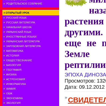
РОДИТЕЛЬСКОЕ СОБРАНИЕ
наз
»
ОТКРЫТЫЙ УРОК
растения
РУССКИЙ ЯЗЫК
РУССКАЯ ЛИТЕРАТУРА
НАЧАЛЬНАЯ ШКОЛА
другими
УКРАИНСКИЙ ЯЗЫК
ИНОСТРАННЫЕ ЯЗЫКИ
еще не п
УКРАИНСКАЯ ЛИТЕРАТУРА
ЗАРУБЕЖНАЯ ЛИТЕРАТУРА
Земл
МАТЕМАТИКА
ИСТОРИЯ
ОБЩЕСТВОЗНАНИЕ
рептилии
БИОЛОГИЯ
ГЕОГРАФИЯ
ЭПОХА ДИНОЗ
ФИЗИКА
АСТРОНОМИЯ
Просмотров: 132
ИНФОРМАТИКА
Дата:
09.12.2012
ХИМИЯ
ОБЖ
СВИДЕТЕ
ЭКОНОМИКА
ЭКОЛОГИЯ