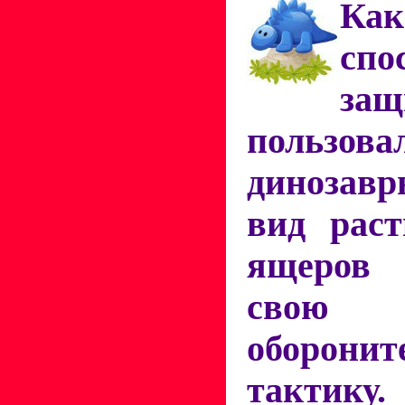
К
спо
защ
пользова
диноза
вид раст
ящеров
свою
оборонит
тактику.