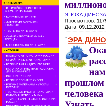
миллионо
»
ЛИТЕРАТУРА
ВЕЛИЧАЙШИЕ КНИГИ ВСЕХ
ВРЕМЕН И НАРОДОВ
ЭПОХА ДИНОЗ
КОРИФЕИ ЛИТЕРАТУРЫ
Просмотров: 117
ЛИТЕРАТУРА В СХЕМАХ И
ТАБЛИЦАХ
Дата:
09.12.2012
ТЕСТЫ ПО ЛИТЕРАТУРЕ
САМЫЕ ИЗВЕСТНЫЕ МИФЫ И
ЭРА ДИН
ЛЕГЕНДЫ
КРОССВОРДЫ ПО ЛИТЕРАТУРЕ
Ока
»
ИСТОРИЯ
ВИДЕОУРОКИ ПО ИСТОРИИ РОССИИ
рас
ОНЛАЙН-УЧЕБНИКИ ПО ИСТОРИИ
ВЕЛИКИЕ ТАЙНЫ ДРЕВНЕГО МИРА
на
ИСТОРИЯ ОТЕЧЕСТВА В РАССКАЗАХ
ДЛЯ ШКОЛЬНИКОВ
ИСТОРИЯ РОССИИ
прошлом 
ВЕЛИКИЕ СОБЫТИЯ ХХ ВЕКА
РАБОЧИЕ МАТЕРИАЛЫ К УРОКАМ
ИСТОРИИ
человека
ТВОРЧЕСКИЕ РАБОТЫ ПО ИСТОРИИ
НОВОГО ВРЕМЕНИ. 7 КЛАСС
ТЕМАТИЧЕСКИЕ ТЕСТЫ ПО ИСТОРИИ
Узнать,
РОССИИ