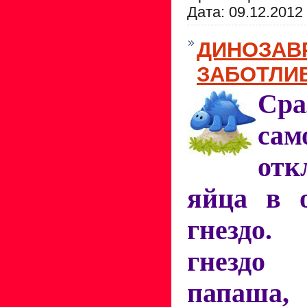
Дата:
09.12.2012
ДИНОЗАВ
ЗАБОТЛИ
Сра
сам
отк
яйца в 
гнездо.
гнездо
папаш