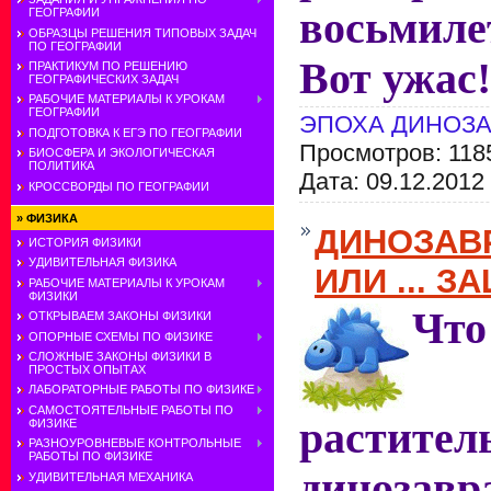
восьмиле
ГЕОГРАФИИ
ОБРАЗЦЫ РЕШЕНИЯ ТИПОВЫХ ЗАДАЧ
ПО ГЕОГРАФИИ
Вот ужас!
ПРАКТИКУМ ПО РЕШЕНИЮ
ГЕОГРАФИЧЕСКИХ ЗАДАЧ
РАБОЧИЕ МАТЕРИАЛЫ К УРОКАМ
ГЕОГРАФИИ
ЭПОХА ДИНОЗ
ПОДГОТОВКА К ЕГЭ ПО ГЕОГРАФИИ
Просмотров: 118
БИОСФЕРА И ЭКОЛОГИЧЕСКАЯ
ПОЛИТИКА
Дата:
09.12.2012
КРОССВОРДЫ ПО ГЕОГРАФИИ
»
ФИЗИКА
ДИНОЗАВ
ИСТОРИЯ ФИЗИКИ
УДИВИТЕЛЬНАЯ ФИЗИКА
ИЛИ ... З
РАБОЧИЕ МАТЕРИАЛЫ К УРОКАМ
ФИЗИКИ
Чт
ОТКРЫВАЕМ ЗАКОНЫ ФИЗИКИ
ОПОРНЫЕ СХЕМЫ ПО ФИЗИКЕ
СЛОЖНЫЕ ЗАКОНЫ ФИЗИКИ В
ПРОСТЫХ ОПЫТАХ
ЛАБОРАТОРНЫЕ РАБОТЫ ПО ФИЗИКЕ
САМОСТОЯТЕЛЬНЫЕ РАБОТЫ ПО
растител
ФИЗИКЕ
РАЗНОУРОВНЕВЫЕ КОНТРОЛЬНЫЕ
РАБОТЫ ПО ФИЗИКЕ
динозавр
УДИВИТЕЛЬНАЯ МЕХАНИКА