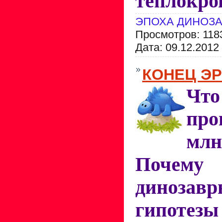
теплокро
ЭПОХА ДИНОЗ
Просмотров: 118
Дата:
09.12.2012
КОНЕЦ Э
Ч
пр
млн
Почем
динозавр
гипотезы