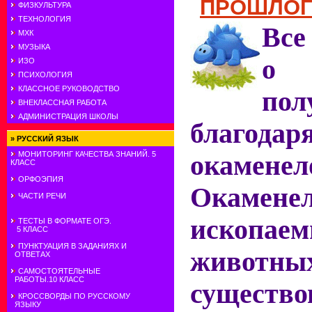
ПРОШЛО
ФИЗКУЛЬТУРА
ТЕХНОЛОГИЯ
Все
МХК
МУЗЫКА
о 
ИЗО
ПСИХОЛОГИЯ
КЛАССНОЕ РУКОВОДСТВО
пол
ВНЕКЛАССНАЯ РАБОТА
АДМИНИСТРАЦИЯ ШКОЛЫ
благода
»
РУССКИЙ ЯЗЫК
МОНИТОРИНГ КАЧЕСТВА ЗНАНИЙ. 5
окаменел
КЛАСС
ОРФОЭПИЯ
Окамене
ЧАСТИ РЕЧИ
ископае
ТЕСТЫ В ФОРМАТЕ ОГЭ.
5 КЛАСС
ПУНКТУАЦИЯ В ЗАДАНИЯХ И
животных
ОТВЕТАХ
САМОСТОЯТЕЛЬНЫЕ
РАБОТЫ.10 КЛАСС
существо
КРОССВОРДЫ ПО РУССКОМУ
ЯЗЫКУ