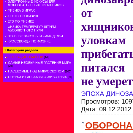
ЭЛЕКТРОННЫЕ ФОКУСЫ ДЛЯ
ЛЮБОЗНАТЕЛЬНЫХ ШКОЛЬНИКОВ
от с
ФИЗИКА В ИГРАХ
ТЕСТЫ ПО ФИЗИКЕ
ЕГЭ ПО ФИЗИКЕ
хищнико
ФИЗИКА ТЕМПЕРАТУР. ШТУРМ
АБСОЛЮТНОГО НУЛЯ
уловкам
ВЕСЕЛЫЕ ФОКУСЫ И САМОДЕЛКИ
КРОССВОРДЫ ПО ФИЗИКЕ
прибега
»
Категории раздела
ЭПОХА ДИНОЗАВРОВ
[14]
САМЫЕ НЕОБЫЧНЫЕ РАСТЕНИЯ МИРА
питался 
[25]
НАСЕКОМЫЕ ПОД МИКРОСКОПОМ
[105]
не умерет
ОЧЕРКИ И РАССКАЗЫ О ЖИВОТНЫХ
[30]
ЭПОХА ДИНОЗ
Просмотров: 109
Дата:
09.12.2012
ОБОРОНА