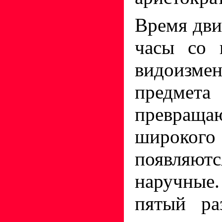
Время дви
часы со 
видоизм
предмета
превраща
широко
появля
наручны
пятый ра