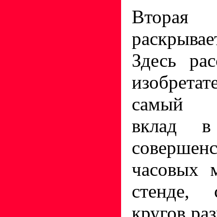
Вторая
раскрыва
Здесь рас
изобрета
самый с
вклад в
совершенс
часовых 
стенде, 
кругов ра