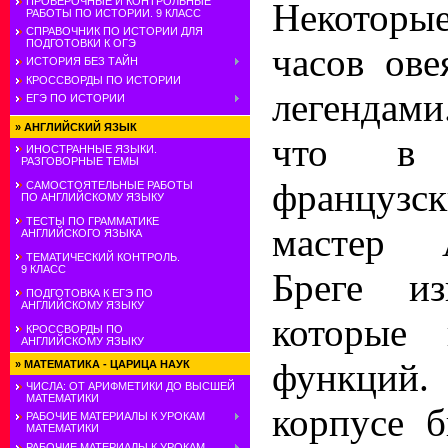
ПРОВЕРОЧНЫЕ И КОНТРОЛЬНЫЕ
Некоторы
РАБОТЫ ПО ИСТОРИИ. 9 КЛАСС
СПРАВОЧНИК ПО ИСТОРИИ ДЛЯ
ПОДГОТОВКИ К ОГЭ
часов ов
ИСТОРИЯ БЕЗ ТАЙН
КРОССВОРДЫ ПО ИСТОРИИ
легендами
ЕГЭ ПО ИСТОРИИ
»
АНГЛИЙСКИЙ ЯЗЫК
что в 
ИНОСТРАННЫЕ ЯЗЫКИ.
РАЗГОВОРНЫЕ ТЕМЫ
французск
САМОСТОЯТЕЛЬНЫЕ РАБОТЫ
ПО АНГЛИЙСКОМУ ЯЗЫКУ
ТЕСТЫ ПО ГРАММАТИКЕ
мастер 
АНГЛИЙСКОГО ЯЗЫКА
ТЕМАТИЧЕСКИЙ КОНТРОЛЬ.
9 КЛАСС
Бреге из
ПОДГОТОВКА К ЕГЭ ПО
АНГЛИЙСКОМУ ЯЗЫКУ
которые 
КРОССВОРДЫ ПО
АНГЛИЙСКОМУ ЯЗЫКУ
функций.
»
МАТЕМАТИКА - ЦАРИЦА НАУК
ЧИСЛА: ОТ АРИФМЕТИКИ ДО ВЫСШЕЙ
МАТЕМАТИКИ
корпусе 
РАБОЧИЕ МАТЕРИАЛЫ К УРОКАМ
МАТЕМАТИКИ
РАБОЧИЕ МАТЕРИАЛЫ К УРОКАМ