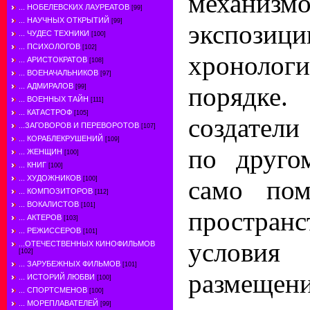
механизм
... НОБЕЛЕВСКИХ ЛАУРЕАТОВ
[99]
... НАУЧНЫХ ОТКРЫТИЙ
[99]
эксп
... ЧУДЕС ТЕХНИКИ
[100]
... ПСИХОЛОГОВ
[102]
хронологи
... АРИСТОКРАТОВ
[108]
... ВОЕНАЧАЛЬНИКОВ
[97]
порядк
... АДМИРАЛОВ
[99]
... ВОЕННЫХ ТАЙН
[111]
... КАТАСТРОФ
[105]
создател
...ЗАГОВОРОВ И ПЕРЕВОРОТОВ
[107]
... КОРАБЛЕКРУШЕНИЙ
[109]
по друго
... ЖЕНЩИН
[100]
... КНИГ
[100]
... ХУДОЖНИКОВ
само пом
[100]
... КОМПОЗИТОРОВ
[112]
... ВОКАЛИСТОВ
[101]
пространс
... АКТЕРОВ
[103]
... РЕЖИССЕРОВ
[101]
условия 
...ОТЕЧЕСТВЕННЫХ КИНОФИЛЬМОВ
[102]
... ЗАРУБЕЖНЫХ ФИЛЬМОВ
[101]
размещени
... ИСТОРИЙ ЛЮБВИ
[100]
... СПОРТСМЕНОВ
[100]
... МОРЕПЛАВАТЕЛЕЙ
[99]