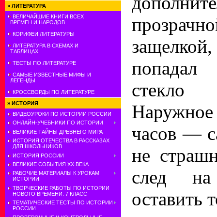
дополнит
»
ЛИТЕРАТУРА
ВЕЛИЧАЙШИЕ КНИГИ ВСЕХ
прозрачн
ВРЕМЕН И НАРОДОВ
КОРИФЕИ ЛИТЕРАТУРЫ
защелкой,
ЛИТЕРАТУРА В СХЕМАХ И
ТАБЛИЦАХ
попадал
ТЕСТЫ ПО ЛИТЕРАТУРЕ
САМЫЕ ИЗВЕСТНЫЕ МИФЫ И
ЛЕГЕНДЫ
стекло 
КРОССВОРДЫ ПО ЛИТЕРАТУРЕ
»
ИСТОРИЯ
Наружное
ВИДЕОУРОКИ ПО ИСТОРИИ РОССИИ
ОНЛАЙН-УЧЕБНИКИ ПО ИСТОРИИ
часов — с
ВЕЛИКИЕ ТАЙНЫ ДРЕВНЕГО МИРА
ИСТОРИЯ ОТЕЧЕСТВА В РАССКАЗАХ
ДЛЯ ШКОЛЬНИКОВ
не страш
ИСТОРИЯ РОССИИ
ВЕЛИКИЕ СОБЫТИЯ ХХ ВЕКА
след н
РАБОЧИЕ МАТЕРИАЛЫ К УРОКАМ
ИСТОРИИ
ТВОРЧЕСКИЕ РАБОТЫ ПО ИСТОРИИ
оставить т
НОВОГО ВРЕМЕНИ. 7 КЛАСС
ТЕМАТИЧЕСКИЕ ТЕСТЫ ПО ИСТОРИИ
РОССИИ