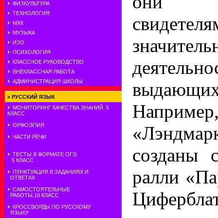
они с
ФИЗКУЛЬТУРА
ТЕХНОЛОГИЯ
свидетеля
МХК
МУЗЫКА
значител
ИЗО
ПСИХОЛОГИЯ
деятельно
КЛАССНОЕ РУКОВОДСТВО
ВНЕКЛАССНАЯ РАБОТА
АДМИНИСТРАЦИЯ ШКОЛЫ
выдающ
»
РУССКИЙ ЯЗЫК
Напри
МОНИТОРИНГ КАЧЕСТВА ЗНАНИЙ. 5
КЛАСС
ОРФОЭПИЯ
«Лэндмар
ЧАСТИ РЕЧИ
созданы 
ТЕСТЫ В ФОРМАТЕ ОГЭ.
5 КЛАСС
ралли «П
ПУНКТУАЦИЯ В ЗАДАНИЯХ И
ОТВЕТАХ
САМОСТОЯТЕЛЬНЫЕ
Цифербла
РАБОТЫ.10 КЛАСС
КРОССВОРДЫ ПО РУССКОМУ
ЯЗЫКУ