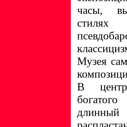
часы, в
стиля
псевдобар
классици
Музея сам
композиц
В центр
богатого
длинны
распласт