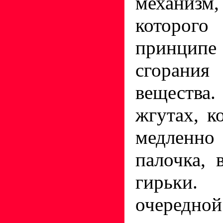
механиз
которого
принципе
сгорания
вещества.
жгутах, к
медлен
палочка, 
гирьки.
очередн