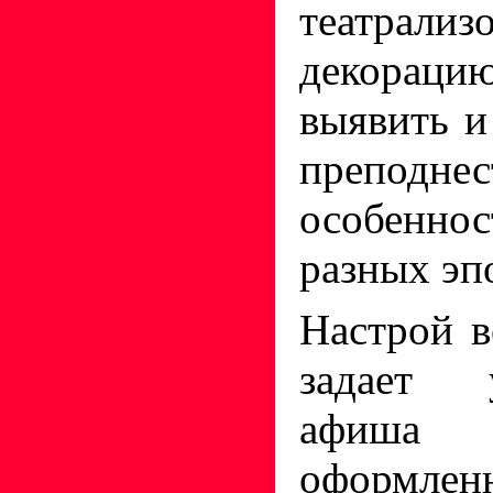
театрализ
декора
выявить и
преподнес
особен
разных эп
Настрой в
задает 
афиш
оформле