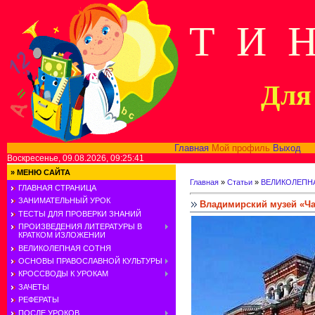
Т И 
Для 
Главная
Мой профиль
Выход
В
Воскресенье, 09.08.2026, 09:25:41
»
МЕНЮ САЙТА
Главная
»
Статьи
»
ВЕЛИКОЛЕПН
ГЛАВНАЯ СТРАНИЦА
ЗАНИМАТЕЛЬНЫЙ УРОК
Владимирский музей «Ч
ТЕСТЫ ДЛЯ ПРОВЕРКИ ЗНАНИЙ
ПРОИЗВЕДЕНИЯ ЛИТЕРАТУРЫ В
КРАТКОМ ИЗЛОЖЕНИИ
ВЕЛИКОЛЕПНАЯ СОТНЯ
ОСНОВЫ ПРАВОСЛАВНОЙ КУЛЬТУРЫ
КРОССВОДЫ К УРОКАМ
ЗАЧЕТЫ
РЕФЕРАТЫ
ПОСЛЕ УРОКОВ