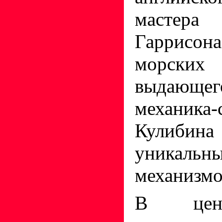
масте
Гаррисон
морск
выдающег
механика-
Кулибина
уникаль
механизмо
В цент