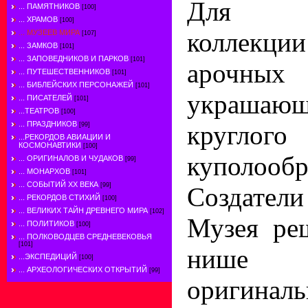
Для р
... ПАМЯТНИКОВ
[100]
... ХРАМОВ
[100]
коллекции
... МУЗЕЕВ МИРА
[107]
... ЗАМКОВ
[101]
... ЗАПОВЕДНИКОВ И ПАРКОВ
[101]
ароч
... ПУТЕШЕСТВЕННИКОВ
[101]
... БИБЛЕЙСКИХ ПЕРСОНАЖЕЙ
[101]
украша
... ПИСАТЕЛЕЙ
[101]
...ТЕАТРОВ
[100]
... ПРАЗДНИКОВ
круглого
[99]
...РЕКОРДОВ АВИАЦИИ И
КОСМОНАВТИКИ
[100]
куполооб
... ОРИГИНАЛОВ И ЧУДАКОВ
[99]
... МОНАРХОВ
[101]
... СОБЫТИЙ ХХ ВЕКА
[99]
Создател
... РЕКОРДОВ СТИХИЙ
[100]
... ВЕЛИКИХ ТАЙН ДРЕВНЕГО МИРА
[102]
Музея ре
... ПОЛИТИКОВ
[100]
... ПОЛКОВОДЦЕВ СРЕДНЕВЕКОВЬЯ
[101]
нише 
...ЭКСПЕДИЦИЙ
[100]
... АРХЕОЛОГИЧЕСКИХ ОТКРЫТИЙ
[99]
оригинал