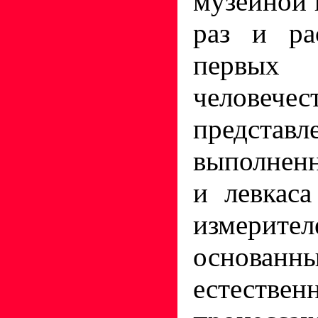
музейной 
раз и ра
перв
человеч
представл
выполнен
и левкас
измерите
основ
естестве