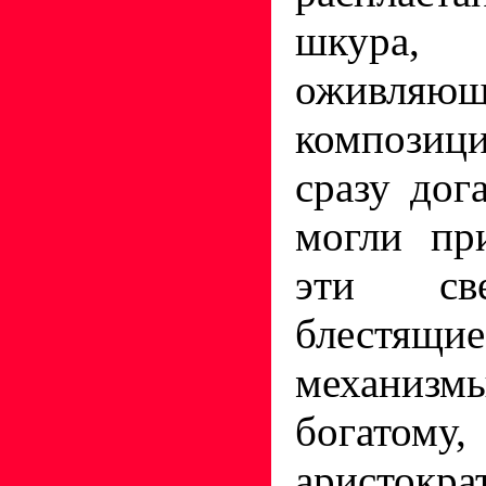
шкур
оживл
композиц
сразу дог
могли пр
эти св
блестя
механиз
богатом
аристократ