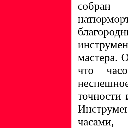
собран 
натюрмор
благород
инструме
мастера. 
что час
неспешн
точности 
Инструме
часа