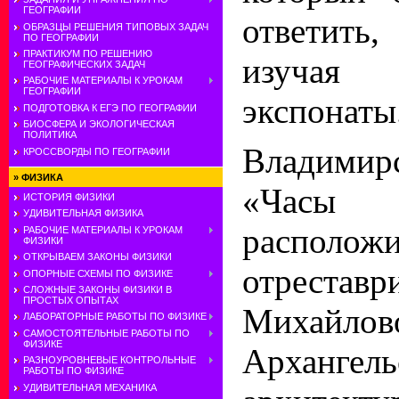
ГЕОГРАФИИ
ответит
ОБРАЗЦЫ РЕШЕНИЯ ТИПОВЫХ ЗАДАЧ
ПО ГЕОГРАФИИ
ПРАКТИКУМ ПО РЕШЕНИЮ
изучая
ГЕОГРАФИЧЕСКИХ ЗАДАЧ
РАБОЧИЕ МАТЕРИАЛЫ К УРОКАМ
ГЕОГРАФИИ
экспонаты
ПОДГОТОВКА К ЕГЭ ПО ГЕОГРАФИИ
БИОСФЕРА И ЭКОЛОГИЧЕСКАЯ
ПОЛИТИКА
Владими
КРОССВОРДЫ ПО ГЕОГРАФИИ
»
ФИЗИКА
«Часы
ИСТОРИЯ ФИЗИКИ
УДИВИТЕЛЬНАЯ ФИЗИКА
распо
РАБОЧИЕ МАТЕРИАЛЫ К УРОКАМ
ФИЗИКИ
ОТКРЫВАЕМ ЗАКОНЫ ФИЗИКИ
отреставр
ОПОРНЫЕ СХЕМЫ ПО ФИЗИКЕ
СЛОЖНЫЕ ЗАКОНЫ ФИЗИКИ В
ПРОСТЫХ ОПЫТАХ
Михайлов
ЛАБОРАТОРНЫЕ РАБОТЫ ПО ФИЗИКЕ
САМОСТОЯТЕЛЬНЫЕ РАБОТЫ ПО
ФИЗИКЕ
Архангел
РАЗНОУРОВНЕВЫЕ КОНТРОЛЬНЫЕ
РАБОТЫ ПО ФИЗИКЕ
УДИВИТЕЛЬНАЯ МЕХАНИКА