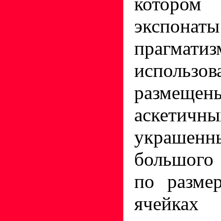
котором
экспона
прагм
использо
разм
аскетичн
украше
большого
по разме
ячейка