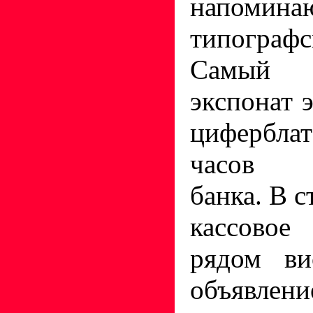
напомина
типограф
Самый з
экспонат 
цифербла
часов в
банка. В с
кассовое
рядом ви
объявление