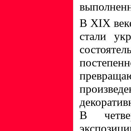
выполнен
В XIX век
стали ук
состояте
посте
превр
произведе
декоратив
В четве
экспози