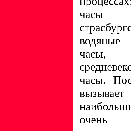
процесса
часы 
страсбур
водяные
часы, 
средневе
часы. По
вызывает
наибольши
очень 