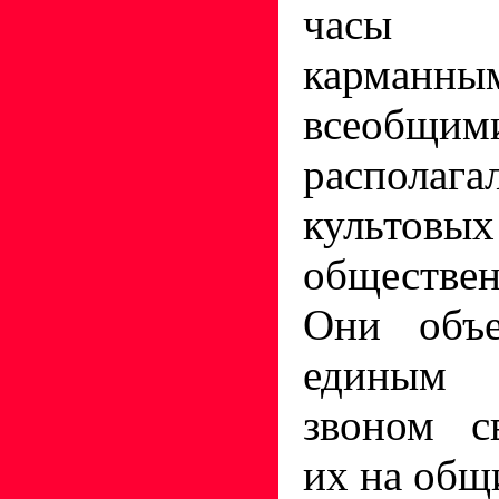
часы
карма
всео
распол
куль
обществе
Они объе
единым
звоном с
их на общ