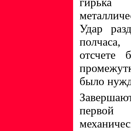
гирька
металлич
Удар раз
полчаса
отсчете 
промежут
было нуж
Завершаю
перв
механиче