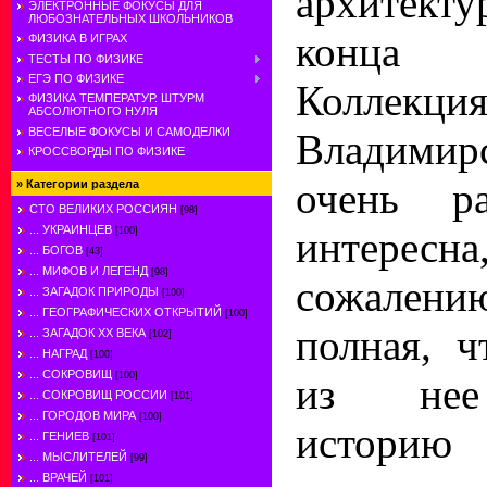
архитекту
ЭЛЕКТРОННЫЕ ФОКУСЫ ДЛЯ
ЛЮБОЗНАТЕЛЬНЫХ ШКОЛЬНИКОВ
конца 
ФИЗИКА В ИГРАХ
ТЕСТЫ ПО ФИЗИКЕ
ЕГЭ ПО ФИЗИКЕ
Коллек
ФИЗИКА ТЕМПЕРАТУР. ШТУРМ
АБСОЛЮТНОГО НУЛЯ
ВЕСЕЛЫЕ ФОКУСЫ И САМОДЕЛКИ
Владими
КРОССВОРДЫ ПО ФИЗИКЕ
очень ра
»
Категории раздела
СТО ВЕЛИКИХ РОССИЯН
[98]
... УКРАИНЦЕВ
интере
[100]
... БОГОВ
[43]
... МИФОВ И ЛЕГЕНД
[98]
сожалени
... ЗАГАДОК ПРИРОДЫ
[100]
... ГЕОГРАФИЧЕСКИХ ОТКРЫТИЙ
[100]
полная, ч
... ЗАГАДОК ХХ ВЕКА
[102]
... НАГРАД
[100]
... СОКРОВИЩ
[100]
из нее
... СОКРОВИЩ РОССИИ
[101]
... ГОРОДОВ МИРА
[100]
истори
... ГЕНИЕВ
[101]
... МЫСЛИТЕЛЕЙ
[99]
... ВРАЧЕЙ
[101]