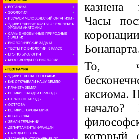
»
БИОЛОГИЯ
казнена 
БОТАНИКА
ЗООЛОГИЯ
Часы пос
ИЗУЧАЕМ ЧЕЛОВЕЧЕСКИЙ ОРГАНИЗМ
УДИВИТЕЛЬНЫЕ ФАКТЫ О ЧЕЛОВЕКЕ К
УРОКАМ АНАТОМИИ
коронац
САМЫЕ НЕОБЫЧНЫЕ ПРИРОДНЫЕ
ЯВЛЕНИЯ
БИОЛОГИЧЕСКИЕ ЗАДАЧИ
Бонапарт
ТЕСТЫ ПО БИОЛОГИИ. 5 КЛАСС
ЕГЭ ПО БИОЛОГИИ
КРОССВОРДЫ ПО БИОЛОГИИ
То, ч
»
ГЕОГРАФИЯ
бескон
УДИВИТЕЛЬНАЯ ГЕОГРАФИЯ
КАК ОТКРЫВАЛИ НАШУ ЗЕМЛЮ
ПЛАНЕТА ЗЕМЛЯ
аксиома. 
ВЕЛИКИЕ ЗАГАДКИ ПРИРОДЫ
СТРАНЫ И НАРОДЫ
начало? 
ОСТРОВА
ВЕЛИКИЕ ГОРОДА МИРА
ШТАТЫ США
философс
ЗЕМЛИ ГЕРМАНИИ
ДЕПАРТАМЕНТЫ ФРАНЦИИ
который 
НАРОДЫ СЕВЕРА
ЗАДАНИЯ И УПРАЖНЕНИЯ ПО