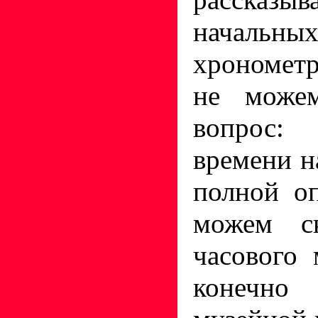
началь
хрономет
не можем
вопрос:
времени н
полной о
можем ск
часового 
конечно