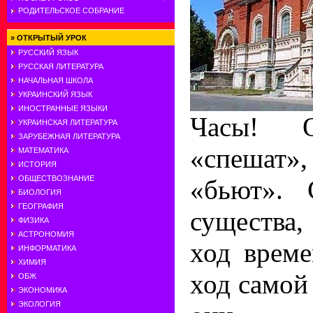
РОДИТЕЛЬСКОЕ СОБРАНИЕ
»
ОТКРЫТЫЙ УРОК
РУССКИЙ ЯЗЫК
РУССКАЯ ЛИТЕРАТУРА
НАЧАЛЬНАЯ ШКОЛА
УКРАИНСКИЙ ЯЗЫК
ИНОСТРАННЫЕ ЯЗЫКИ
Часы! О
УКРАИНСКАЯ ЛИТЕРАТУРА
ЗАРУБЕЖНАЯ ЛИТЕРАТУРА
«спешат»
МАТЕМАТИКА
ИСТОРИЯ
ОБЩЕСТВОЗНАНИЕ
«бьют». 
БИОЛОГИЯ
ГЕОГРАФИЯ
существа
ФИЗИКА
АСТРОНОМИЯ
ход време
ИНФОРМАТИКА
ХИМИЯ
ход самой
ОБЖ
ЭКОНОМИКА
ЭКОЛОГИЯ