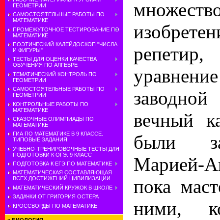
множеств
ГЕОМЕТРИИ
САМОСТОЯТЕЛЬНЫЕ РАБОТЫ ПО
МАТЕМАТИКЕ
изобрете
ПРОМЕЖУТОЧНОЕ ТЕСТИРОВАНИЕ ПО
МАТЕМАТИКЕ
ПОЭТИЧЕСКИЙ КАЛЕЙДОСКОП "ЧИСЛА
репетир
И ФИГУРЫ"
ТЕСТЫ ДЛЯ ОЦЕНКИ КАЧЕСТВА
ОБУЧЕНИЯ ПО АЛГЕБРЕ
уравнен
ТЕМАТИЧЕСКИЙ КОНТРОЛЬ ПО
ГЕОМЕТРИИ
САМОСТОЯТЕЛЬНЫЕ РАБОТЫ ПО
заводно
ГЕОМЕТРИИ
КОНТРОЛЬНЫЕ РАБОТЫ ПО
МАТЕМАТИКЕ
вечный к
СКАЗОЧНЫЕ ОЛИМПИАДЫ ПО
МАТЕМАТИКЕ
ГИА ПО МАТЕМАТИКЕ В 9 КЛАССЕ.
были з
ТИПОВЫЕ ЗАДАНИЯ
УЧЕБНО-ТРЕНИРОВОЧНЫЕ ТЕСТЫ ДЛЯ
ПОДГОТОВКИ К ОГЭ. 9 КЛАСС
Марией-Ан
ПОДГОТОВКА К ЕГЭ ПО МАТЕМАТИКЕ
МАТЕМАТИЧЕСКАЯ СОСТАВЛЯЮЩАЯ
ВСЕХ ДОСТИЖЕНИЙ ЦИВИЛИЗАЦИИ
пока маст
МАТЕМАТИЧЕСКИЙ КРУЖОК В ШКОЛЕ
ЗАДАЧКИ ОТ ГРИГОРИЯ ОСТЕРА
ними, к
КРОССВОРДЫ ПО МАТЕМАТИКЕ