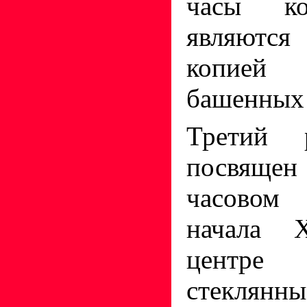
часы ко
являются
копией
башенных 
Третий 
посвяще
часовом
начала 
центре
стеклянн