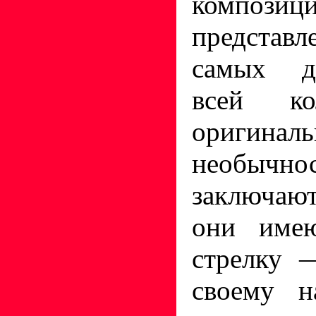
композиц
представ
самых д
всей ко
оригин
необычно
заключаю
они име
стрелку 
своему н