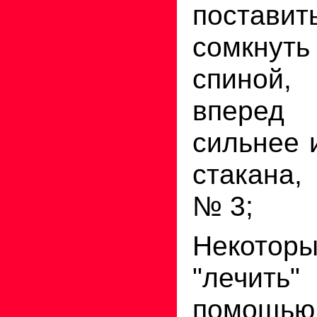
постави
сомкну
спиной
вперед
сильнее 
стакана,
№ 3;
Некотор
"лечить
помощью