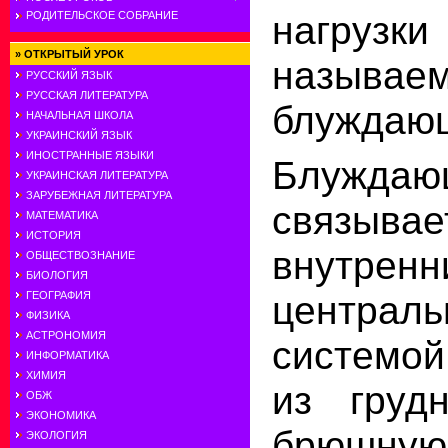
нагру
РОДИТЕЛЬСКОЕ СОБРАНИЕ
»
ОТКРЫТЫЙ УРОК
называем
РУССКИЙ ЯЗЫК
РУССКАЯ ЛИТЕРАТУРА
блуждающ
НАЧАЛЬНАЯ ШКОЛА
УКРАИНСКИЙ ЯЗЫК
ИНОСТРАННЫЕ ЯЗЫКИ
Блужда
УКРАИНСКАЯ ЛИТЕРАТУРА
ЗАРУБЕЖНАЯ ЛИТЕРАТУРА
связыв
МАТЕМАТИКА
ИСТОРИЯ
внутрен
ОБЩЕСТВОЗНАНИЕ
БИОЛОГИЯ
централ
ГЕОГРАФИЯ
ФИЗИКА
АСТРОНОМИЯ
системой
ИНФОРМАТИКА
ХИМИЯ
из груд
ОБЖ
ЭКОНОМИКА
брюшн
ЭКОЛОГИЯ