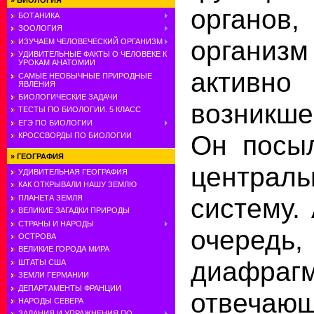
»
БИОЛОГИЯ
органо
БОТАНИКА
ЗООЛОГИЯ
органи
ИЗУЧАЕМ ЧЕЛОВЕЧЕСКИЙ ОРГАНИЗМ
УДИВИТЕЛЬНЫЕ ФАКТЫ О ЧЕЛОВЕКЕ К
УРОКАМ АНАТОМИИ
активно 
САМЫЕ НЕОБЫЧНЫЕ ПРИРОДНЫЕ
ЯВЛЕНИЯ
БИОЛОГИЧЕСКИЕ ЗАДАЧИ
возникше
ТЕСТЫ ПО БИОЛОГИИ. 5 КЛАСС
ЕГЭ ПО БИОЛОГИИ
Он посыл
КРОССВОРДЫ ПО БИОЛОГИИ
»
ГЕОГРАФИЯ
централ
УДИВИТЕЛЬНАЯ ГЕОГРАФИЯ
КАК ОТКРЫВАЛИ НАШУ ЗЕМЛЮ
систему.
ПЛАНЕТА ЗЕМЛЯ
ВЕЛИКИЕ ЗАГАДКИ ПРИРОДЫ
СТРАНЫ И НАРОДЫ
очередь
ОСТРОВА
ВЕЛИКИЕ ГОРОДА МИРА
диафрагм
ШТАТЫ США
ЗЕМЛИ ГЕРМАНИИ
ДЕПАРТАМЕНТЫ ФРАНЦИИ
отвеч
НАРОДЫ СЕВЕРА
ЗАДАНИЯ И УПРАЖНЕНИЯ ПО