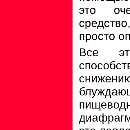
это оч
средство,
просто о
Все эт
способст
снижению
блужда
пищеводн
диафрагм