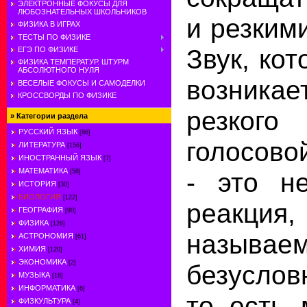
ЭЛЕКТРОННЫЕ ФОКУСЫ ДЛЯ
ЛЮБОЗНАТЕЛЬНЫХ ШКОЛЬНИКОВ
и резким
ФИЗИКА В ИГРАХ
ТЕСТЫ ПО ФИЗИКЕ
Звук, ко
ЕГЭ ПО ФИЗИКЕ
ФИЗИКА ТЕМПЕРАТУР. ШТУРМ
АБСОЛЮТНОГО НУЛЯ
возникае
ВЕСЕЛЫЕ ФОКУСЫ И САМОДЕЛКИ
КРОССВОРДЫ ПО ФИЗИКЕ
резкого
»
Категории раздела
РУССКИЙ ЯЗЫК
[86]
голосово
ЛИТЕРАТУРА
[156]
ИНОСТРАННЫЙ ЯЗЫК
[7]
МАТЕМАТИКА
- это не
[58]
ИСТОРИЯ
[30]
БИОЛОГИЯ
[122]
реак
ГЕОГРАФИЯ
[90]
ФИЗИКА
[126]
называе
АСТРОНОМИЯ
[61]
ХИМИЯ
[120]
ЭКОНОМИКА
[2]
безуслов
МУЗЫКА
[18]
ИНФОРМАТИКА
[6]
то есть
ФИЗКУЛЬТУРА
[4]