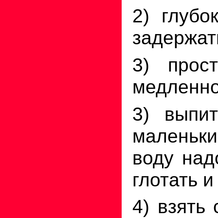
2) глубо
задержат
3) прос
медленно
3) выпи
маленьки
воду над
глотать и
4) взять