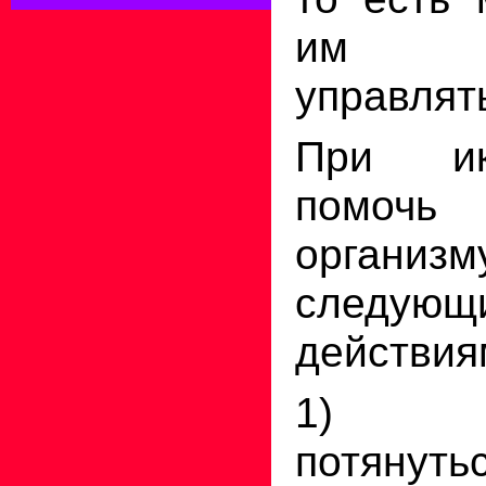
им со
управлят
При ик
помоч
организм
следующ
действия
1) хо
потянутьс