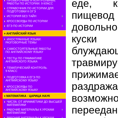
еде, к
ПРОВЕРОЧНЫЕ И КОНТРОЛЬНЫЕ
РАБОТЫ ПО ИСТОРИИ. 9 КЛАСС
СПРАВОЧНИК ПО ИСТОРИИ ДЛЯ
пищево
ПОДГОТОВКИ К ОГЭ
ИСТОРИЯ БЕЗ ТАЙН
КРОССВОРДЫ ПО ИСТОРИИ
доволь
ЕГЭ ПО ИСТОРИИ
»
АНГЛИЙСКИЙ ЯЗЫК
куск
ИНОСТРАННЫЕ ЯЗЫКИ.
РАЗГОВОРНЫЕ ТЕМЫ
блужда
САМОСТОЯТЕЛЬНЫЕ РАБОТЫ
ПО АНГЛИЙСКОМУ ЯЗЫКУ
травмиру
ТЕСТЫ ПО ГРАММАТИКЕ
АНГЛИЙСКОГО ЯЗЫКА
ТЕМАТИЧЕСКИЙ КОНТРОЛЬ.
прижи
9 КЛАСС
ПОДГОТОВКА К ЕГЭ ПО
АНГЛИЙСКОМУ ЯЗЫКУ
раздраж
КРОССВОРДЫ ПО
АНГЛИЙСКОМУ ЯЗЫКУ
возмож
»
МАТЕМАТИКА - ЦАРИЦА НАУК
ЧИСЛА: ОТ АРИФМЕТИКИ ДО ВЫСШЕЙ
МАТЕМАТИКИ
переедан
РАБОЧИЕ МАТЕРИАЛЫ К УРОКАМ
МАТЕМАТИКИ
РАБОЧИЕ МАТЕРИАЛЫ К УРОКАМ