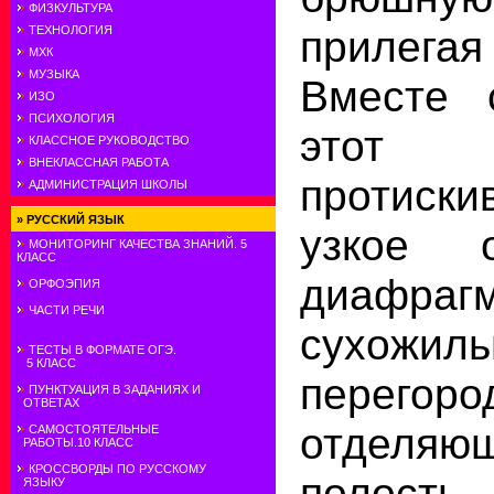
ФИЗКУЛЬТУРА
прилегая
ТЕХНОЛОГИЯ
МХК
МУЗЫКА
Вместе 
ИЗО
ПСИХОЛОГИЯ
это
КЛАССНОЕ РУКОВОДСТВО
ВНЕКЛАССНАЯ РАБОТА
протиски
АДМИНИСТРАЦИЯ ШКОЛЫ
»
РУССКИЙ ЯЗЫК
узкое 
МОНИТОРИНГ КАЧЕСТВА ЗНАНИЙ. 5
КЛАСС
диафрагм
ОРФОЭПИЯ
ЧАСТИ РЕЧИ
сухожиль
ТЕСТЫ В ФОРМАТЕ ОГЭ.
5 КЛАСС
перегоро
ПУНКТУАЦИЯ В ЗАДАНИЯХ И
ОТВЕТАХ
отделяю
САМОСТОЯТЕЛЬНЫЕ
РАБОТЫ.10 КЛАСС
КРОССВОРДЫ ПО РУССКОМУ
полость
ЯЗЫКУ