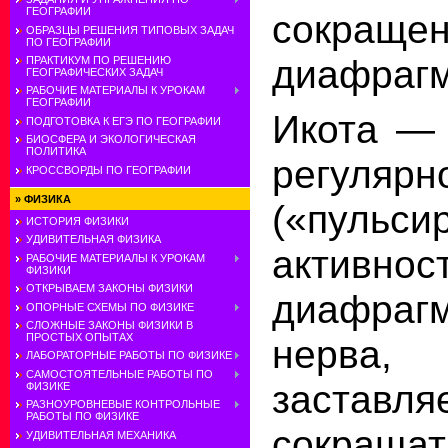
ГЕОГРАФИИ
сокраще
ОБРАЗЦЫ РЕШЕНИЯ ТИПОВЫХ ЗАДАЧ
ПО ГЕОГРАФИИ
диафраг
ПРАКТИКУМ ПО РЕШЕНИЮ
ГЕОГРАФИЧЕСКИХ ЗАДАЧ
РАБОЧИЕ МАТЕРИАЛЫ К УРОКАМ
ГЕОГРАФИИ
Икота — 
ПОДГОТОВКА К ЕГЭ ПО ГЕОГРАФИИ
БИОСФЕРА И ЭКОЛОГИЧЕСКАЯ
ПОЛИТИКА
регулярн
КРОССВОРДЫ ПО ГЕОГРАФИИ
»
ФИЗИКА
(«пульси
ИСТОРИЯ ФИЗИКИ
УДИВИТЕЛЬНАЯ ФИЗИКА
активнос
РАБОЧИЕ МАТЕРИАЛЫ К УРОКАМ
ФИЗИКИ
ОТКРЫВАЕМ ЗАКОНЫ ФИЗИКИ
диафрагм
ОПОРНЫЕ СХЕМЫ ПО ФИЗИКЕ
СЛОЖНЫЕ ЗАКОНЫ ФИЗИКИ В
ПРОСТЫХ ОПЫТАХ
нерва
ЛАБОРАТОРНЫЕ РАБОТЫ ПО ФИЗИКЕ
САМОСТОЯТЕЛЬНЫЕ РАБОТЫ ПО
заставля
ФИЗИКЕ
РАЗНОУРОВНЕВЫЕ КОНТРОЛЬНЫЕ
РАБОТЫ ПО ФИЗИКЕ
сокраща
УДИВИТЕЛЬНАЯ МЕХАНИКА