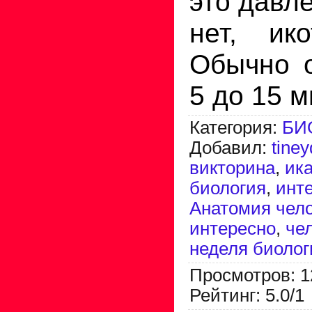
это давл
нет, ико
Обычно о
5 до 15 м
Категория
:
БИ
Добавил
:
tine
викторина
,
ик
биология
,
инт
Анатомия чел
интересно
,
че
неделя биолог
Просмотров
:
1
Рейтинг
:
5.0
/
1