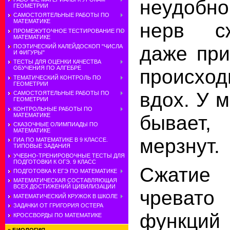
неудобно
ГЕОМЕТРИИ
САМОСТОЯТЕЛЬНЫЕ РАБОТЫ ПО
МАТЕМАТИКЕ
нерв с
ПРОМЕЖУТОЧНОЕ ТЕСТИРОВАНИЕ ПО
МАТЕМАТИКЕ
даже при
ПОЭТИЧЕСКИЙ КАЛЕЙДОСКОП "ЧИСЛА
И ФИГУРЫ"
ТЕСТЫ ДЛЯ ОЦЕНКИ КАЧЕСТВА
ОБУЧЕНИЯ ПО АЛГЕБРЕ
происх
ТЕМАТИЧЕСКИЙ КОНТРОЛЬ ПО
ГЕОМЕТРИИ
вдох. У 
САМОСТОЯТЕЛЬНЫЕ РАБОТЫ ПО
ГЕОМЕТРИИ
КОНТРОЛЬНЫЕ РАБОТЫ ПО
бывает
МАТЕМАТИКЕ
СКАЗОЧНЫЕ ОЛИМПИАДЫ ПО
МАТЕМАТИКЕ
мерзнут.
ГИА ПО МАТЕМАТИКЕ В 9 КЛАССЕ.
ТИПОВЫЕ ЗАДАНИЯ
УЧЕБНО-ТРЕНИРОВОЧНЫЕ ТЕСТЫ ДЛЯ
ПОДГОТОВКИ К ОГЭ. 9 КЛАСС
Сжатие 
ПОДГОТОВКА К ЕГЭ ПО МАТЕМАТИКЕ
МАТЕМАТИЧЕСКАЯ СОСТАВЛЯЮЩАЯ
ВСЕХ ДОСТИЖЕНИЙ ЦИВИЛИЗАЦИИ
чревато
МАТЕМАТИЧЕСКИЙ КРУЖОК В ШКОЛЕ
ЗАДАЧКИ ОТ ГРИГОРИЯ ОСТЕРА
функций 
КРОССВОРДЫ ПО МАТЕМАТИКЕ