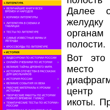
»
ЛИТЕРАТУРА
Далее 
ВЕЛИЧАЙШИЕ КНИГИ ВСЕХ
ВРЕМЕН И НАРОДОВ
КОРИФЕИ ЛИТЕРАТУРЫ
желудк
ЛИТЕРАТУРА В СХЕМАХ И
ТАБЛИЦАХ
органа
ТЕСТЫ ПО ЛИТЕРАТУРЕ
САМЫЕ ИЗВЕСТНЫЕ МИФЫ И
полости.
ЛЕГЕНДЫ
КРОССВОРДЫ ПО ЛИТЕРАТУРЕ
»
ИСТОРИЯ
Вот это
ВИДЕОУРОКИ ПО ИСТОРИИ РОССИИ
ОНЛАЙН-УЧЕБНИКИ ПО ИСТОРИИ
место 
ВЕЛИКИЕ ТАЙНЫ ДРЕВНЕГО МИРА
ИСТОРИЯ ОТЕЧЕСТВА В РАССКАЗАХ
ДЛЯ ШКОЛЬНИКОВ
диафра
ИСТОРИЯ РОССИИ
ВЕЛИКИЕ СОБЫТИЯ ХХ ВЕКА
центр 
РАБОЧИЕ МАТЕРИАЛЫ К УРОКАМ
ИСТОРИИ
ТВОРЧЕСКИЕ РАБОТЫ ПО ИСТОРИИ
икоты. П
НОВОГО ВРЕМЕНИ. 7 КЛАСС
ТЕМАТИЧЕСКИЕ ТЕСТЫ ПО ИСТОРИИ
РОССИИ