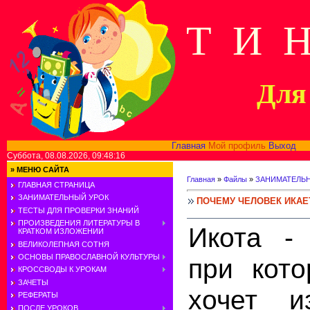
Т И 
Для 
Главная
Мой профиль
Выход
В
Суббота, 08.08.2026, 09:48:16
»
МЕНЮ САЙТА
Главная
»
Файлы
»
ЗАНИМАТЕЛЬ
ГЛАВНАЯ СТРАНИЦА
ЗАНИМАТЕЛЬНЫЙ УРОК
ПОЧЕМУ ЧЕЛОВЕК ИКАЕ
ТЕСТЫ ДЛЯ ПРОВЕРКИ ЗНАНИЙ
ПРОИЗВЕДЕНИЯ ЛИТЕРАТУРЫ В
Икота - 
КРАТКОМ ИЗЛОЖЕНИИ
ВЕЛИКОЛЕПНАЯ СОТНЯ
ОСНОВЫ ПРАВОСЛАВНОЙ КУЛЬТУРЫ
при кото
КРОССВОДЫ К УРОКАМ
ЗАЧЕТЫ
хочет и
РЕФЕРАТЫ
ПОСЛЕ УРОКОВ