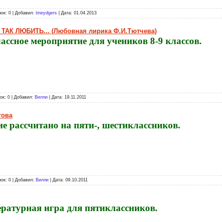
зок: 0 | Добавил:
tineydgers
| Дата:
01.04.2013
АК ЛЮБИТЬ... (Любовная лирика Ф.И.Тютчева)
ассное мероприятие для учеников 8-9 классов.
зок: 0 | Добавил:
Вилли
| Дата:
19.11.2011
това
ие рассчитано на пяти-, шестиклассников.
зок: 0 | Добавил:
Вилли
| Дата:
09.10.2011
ратурная игра для пятиклассников.