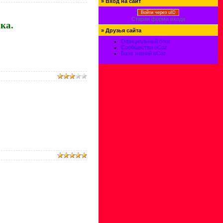
»
Вход на сайт
Войти через uID
Старая форма входа
ка.
»
Друзья сайта
Официальный блог
Сообщество uCoz
База знаний uCoz