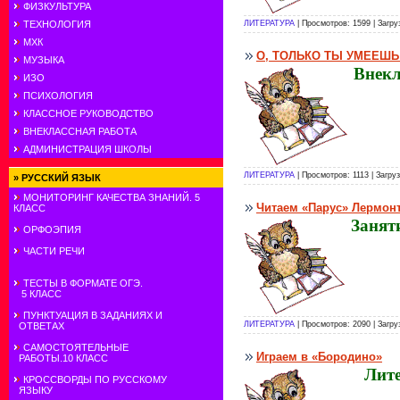
ФИЗКУЛЬТУРА
ЛИТЕРАТУРА
| Просмотров: 1599 | Загру
ТЕХНОЛОГИЯ
МХК
О, ТОЛЬКО ТЫ УМЕЕШЬ Т
МУЗЫКА
Внекл
ИЗО
ПСИХОЛОГИЯ
КЛАССНОЕ РУКОВОДСТВО
ВНЕКЛАССНАЯ РАБОТА
АДМИНИСТРАЦИЯ ШКОЛЫ
ЛИТЕРАТУРА
| Просмотров: 1113 | Загру
»
РУССКИЙ ЯЗЫК
МОНИТОРИНГ КАЧЕСТВА ЗНАНИЙ. 5
Читаем «Парус» Лермон
КЛАСС
З
анят
ОРФОЭПИЯ
ЧАСТИ РЕЧИ
ТЕСТЫ В ФОРМАТЕ ОГЭ.
5 КЛАСС
ПУНКТУАЦИЯ В ЗАДАНИЯХ И
ЛИТЕРАТУРА
| Просмотров: 2090 | Загру
ОТВЕТАХ
САМОСТОЯТЕЛЬНЫЕ
Играем в «Бородино»
РАБОТЫ.10 КЛАСС
Лите
КРОССВОРДЫ ПО РУССКОМУ
ЯЗЫКУ