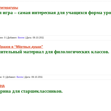
 литературы
я игра – самая интересная для учащихся форма уро
зок: 0 | Добавил:
Вилли
| Дата:
09.10.2011
бразов в “Мёртвых душах”
ительный материал для филологических классов.
ок: 0 | Добавил:
Вилли
| Дата:
09.10.2011
ИНА
рина для старшеклассников.