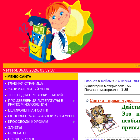
Гл
Четверг, 06.08.2026, 03:59:37
»
МЕНЮ САЙТА
Главная
»
Файлы
»
ЗАНИМАТЕЛЬ
ГЛАВНАЯ СТРАНИЦА
В категории материалов
:
156
ЗАНИМАТЕЛЬНЫЙ УРОК
Показано материалов
:
1-35
ТЕСТЫ ДЛЯ ПРОВЕРКИ ЗНАНИЙ
Святки - время чудес —
ПРОИЗВЕДЕНИЯ ЛИТЕРАТУРЫ В
КРАТКОМ ИЗЛОЖЕНИИ
Д
ейст
ВЕЛИКОЛЕПНАЯ СОТНЯ
Это н
ОСНОВЫ ПРАВОСЛАВНОЙ КУЛЬТУРЫ
необы
КРОССВОДЫ К УРОКАМ
привы
ЗАЧЕТЫ
РЕФЕРАТЫ
ПОСЛЕ УРОКОВ
ЛИТЕРАТУРА
| Просмотров: 1455 | Загру