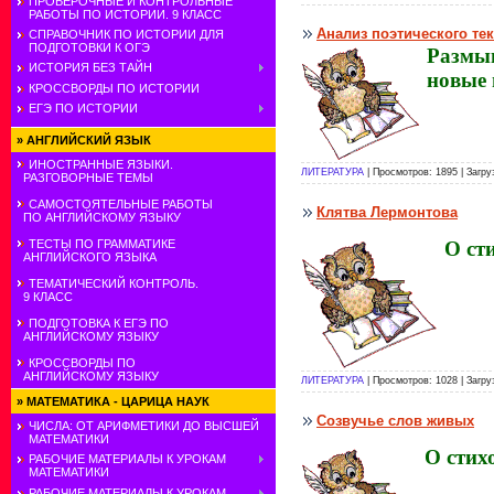
ПРОВЕРОЧНЫЕ И КОНТРОЛЬНЫЕ
РАБОТЫ ПО ИСТОРИИ. 9 КЛАСС
Анализ поэтического те
СПРАВОЧНИК ПО ИСТОРИИ ДЛЯ
ПОДГОТОВКИ К ОГЭ
Размыш
ИСТОРИЯ БЕЗ ТАЙН
новые 
КРОССВОРДЫ ПО ИСТОРИИ
ЕГЭ ПО ИСТОРИИ
»
АНГЛИЙСКИЙ ЯЗЫК
ИНОСТРАННЫЕ ЯЗЫКИ.
ЛИТЕРАТУРА
| Просмотров: 1895 | Загру
РАЗГОВОРНЫЕ ТЕМЫ
САМОСТОЯТЕЛЬНЫЕ РАБОТЫ
Клятва Лермонтова
ПО АНГЛИЙСКОМУ ЯЗЫКУ
О ст
ТЕСТЫ ПО ГРАММАТИКЕ
АНГЛИЙСКОГО ЯЗЫКА
ТЕМАТИЧЕСКИЙ КОНТРОЛЬ.
9 КЛАСС
ПОДГОТОВКА К ЕГЭ ПО
АНГЛИЙСКОМУ ЯЗЫКУ
КРОССВОРДЫ ПО
АНГЛИЙСКОМУ ЯЗЫКУ
ЛИТЕРАТУРА
| Просмотров: 1028 | Загру
»
МАТЕМАТИКА - ЦАРИЦА НАУК
Созвучье слов живых
ЧИСЛА: ОТ АРИФМЕТИКИ ДО ВЫСШЕЙ
МАТЕМАТИКИ
О стих
РАБОЧИЕ МАТЕРИАЛЫ К УРОКАМ
МАТЕМАТИКИ
РАБОЧИЕ МАТЕРИАЛЫ К УРОКАМ