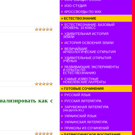
ИЗО-СТУДИЯ
КРОССВОРДЫ ПО МХК
»
ЕСТЕСТВОЗНАНИЕ
ЕСТЕСТВОЗНАНИЕ. БАЗОВЫЙ
УРОВЕНЬ. 10 КЛАСС
УДИВИТЕЛЬНАЯ ИСТОРИЯ
ЗЕМЛИ
ИСТОРИЯ ОСВОЕНИЯ ЗЕМЛИ
ВЕЛИЧАЙШИЕ
АРХЕОЛОГИЧЕСКИЕ ОТКРЫТИЯ
УДИВИТЕЛЬНЫЕ ОТКРЫТИЯ
УЧЕНЫХ
РАЗВИВАЮШИЕ ЭКСПЕРИМЕНТЫ
И ОПЫТЫ ПО
ЕСТЕСТВОЗНАНИЮ
САМЫЕ ИЗВЕСТНЫЕ
НОБЕЛЕВСКИЕ ЛАУРЕАТЫ
»
ГОТОВЫЕ СОЧИНЕНИЯ
РУССКИЙ ЯЗЫК
ализировать как с
РУССКАЯ ЛИТЕРАТУРА
ЗАРУБЕЖНАЯ ЛИТЕРАТУРА
(на русск.яз.)
УКРАИНСКИЙ ЯЗЫК
УКРАИНСКАЯ ЛИТЕРАТУРА
ПРИКОЛЫ ИЗ СОЧИНЕНИЙ
»
ПАТРИОТИЧЕСКОЕ ВОСПИТАНИЕ