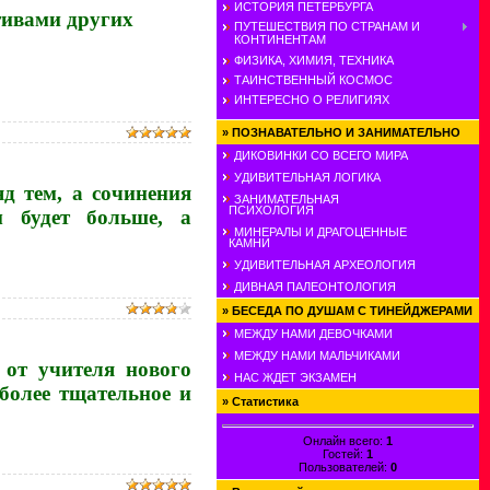
ИСТОРИЯ ПЕТЕРБУРГА
тивами других
ПУТЕШЕСТВИЯ ПО СТРАНАМ И
КОНТИНЕНТАМ
ФИЗИКА, ХИМИЯ, ТЕХНИКА
ТАИНСТВЕННЫЙ КОСМОС
ИНТЕРЕСНО О РЕЛИГИЯХ
»
ПОЗНАВАТЕЛЬНО И ЗАНИМАТЕЛЬНО
ДИКОВИНКИ СО ВСЕГО МИРА
УДИВИТЕЛЬНАЯ ЛОГИКА
д тем, а сочинения
ЗАНИМАТЕЛЬНАЯ
ПСИХОЛОГИЯ
м будет больше, а
МИНЕРАЛЫ И ДРАГОЦЕННЫЕ
КАМНИ
УДИВИТЕЛЬНАЯ АРХЕОЛОГИЯ
ДИВНАЯ ПАЛЕОНТОЛОГИЯ
»
БЕСЕДА ПО ДУШАМ С ТИНЕЙДЖЕРАМИ
МЕЖДУ НАМИ ДЕВОЧКАМИ
МЕЖДУ НАМИ МАЛЬЧИКАМИ
 от учителя нового
НАС ЖДЕТ ЭКЗАМЕН
более тщательное и
»
Статистика
Онлайн всего:
1
Гостей:
1
Пользователей:
0