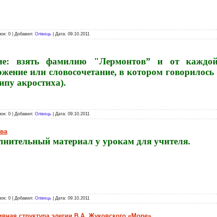
зок: 0 | Добавил:
Олівець
| Дата:
09.10.2011
ие: взять фамилию "Лермонтов” и от каждой
ожение или словосочетание, в котором говорилось
ипу акростиха).
зок: 0 | Добавил:
Олівець
| Дата:
09.10.2011
ова
лнительный материал у урокам для учителя.
зок: 0 | Добавил:
Олівець
| Дата:
09.10.2011
тивная структура элегии В.А. Жуковского «Море»