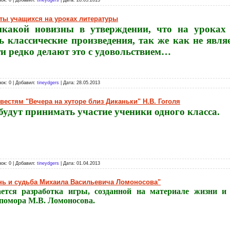
ты учащихся на уроках литературы
икакой новизны в утверждении, что на уроках
ь классические произведения, так же как не явля
ти редко делают это с удовольствием…
зок: 0 | Добавил:
tineydgers
| Дата:
28.05.2013
вестям "Вечера на хуторе близ Диканьки" Н.В. Гоголя
 будут принимать участие ученики одного класса
.
зок: 0 | Добавил:
tineydgers
| Дата:
01.04.2013
нь и судьба Михаила Васильевича Ломоносова"
ается разработка игры, созданной на материале жизни и 
помора М.В. Ломоносова.