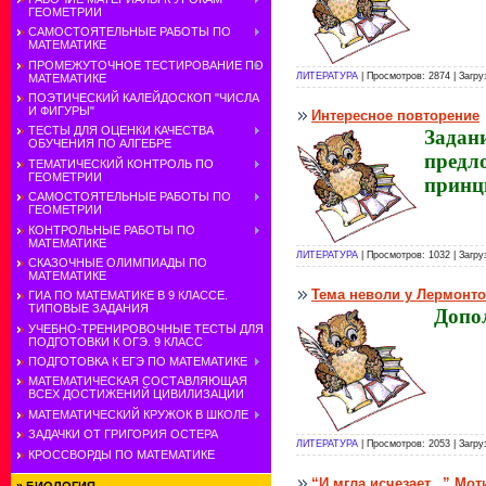
ГЕОМЕТРИИ
САМОСТОЯТЕЛЬНЫЕ РАБОТЫ ПО
МАТЕМАТИКЕ
ПРОМЕЖУТОЧНОЕ ТЕСТИРОВАНИЕ ПО
ЛИТЕРАТУРА
| Просмотров: 2874 | Загру
МАТЕМАТИКЕ
ПОЭТИЧЕСКИЙ КАЛЕЙДОСКОП "ЧИСЛА
И ФИГУРЫ"
Интересное повторение
ТЕСТЫ ДЛЯ ОЦЕНКИ КАЧЕСТВА
Задан
ОБУЧЕНИЯ ПО АЛГЕБРЕ
предл
ТЕМАТИЧЕСКИЙ КОНТРОЛЬ ПО
ГЕОМЕТРИИ
принц
САМОСТОЯТЕЛЬНЫЕ РАБОТЫ ПО
ГЕОМЕТРИИ
КОНТРОЛЬНЫЕ РАБОТЫ ПО
МАТЕМАТИКЕ
ЛИТЕРАТУРА
| Просмотров: 1032 | Загру
СКАЗОЧНЫЕ ОЛИМПИАДЫ ПО
МАТЕМАТИКЕ
Тема неволи у Лермонт
ГИА ПО МАТЕМАТИКЕ В 9 КЛАССЕ.
ТИПОВЫЕ ЗАДАНИЯ
Допо
УЧЕБНО-ТРЕНИРОВОЧНЫЕ ТЕСТЫ ДЛЯ
ПОДГОТОВКИ К ОГЭ. 9 КЛАСС
ПОДГОТОВКА К ЕГЭ ПО МАТЕМАТИКЕ
МАТЕМАТИЧЕСКАЯ СОСТАВЛЯЮЩАЯ
ВСЕХ ДОСТИЖЕНИЙ ЦИВИЛИЗАЦИИ
МАТЕМАТИЧЕСКИЙ КРУЖОК В ШКОЛЕ
ЗАДАЧКИ ОТ ГРИГОРИЯ ОСТЕРА
ЛИТЕРАТУРА
| Просмотров: 2053 | Загру
КРОССВОРДЫ ПО МАТЕМАТИКЕ
“И мгла исчезает...” Мо