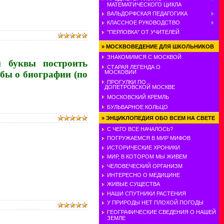
МАТЕМАТИЧЕСКОГО ЦИКЛА
ВАЛЬДОРФСКАЯ ПЕДАГОГИКА
КЛАССНОЕ РУКОВОДСТВО
"ПЕРЛОВКА" ОТ УЧИТЕЛЕЙ
»
МОСКВОВЕДЕНИЕ ДЛЯ ШКОЛЬНИКОВ
ЗНАКОМИМСЯ С МОСКВОЙ
 буквы построить
СТАРАЯ ЛЕГЕНДА О
 бы о биографии (по
МОСКОВИИ
ПРОГУЛКИ ПО
ДОПЕТРОВСКОЙ МОСКВЕ
МОСКОВСКИЙ КРЕМЛЬ
БУЛЬВАРНОЕ КОЛЬЦО
»
ЭНЦИКЛОПЕДИЯ ОБО ВСЕМ НА СВЕТЕ
С ЧЕГО ВСЕ НАЧАЛОСЬ?
ПОГРУЖАЕМСЯ В МИР МИФОВ
ИСТОРИЧЕСКИЕ ХРОНИКИ
МИР, В КОТОРОМ МЫ ЖИВЕМ
ЧЕЛОВЕЧЕСКИЙ ОРГАНИЗМ
ИНТЕРЕСНО О МЕДИЦИНЕ
ЖИВЫЕ СУЩЕСТВА
НАШИ СПУТНИКИ РАСТЕНИЯ
У ПРИРОДЫ НЕТ ПЛОХОЙ ПОГОДЫ
ГЕОГРАФИЧЕСКИЕ СВЕДЕНИЯ О НАШЕЙ
ЗЕМЛЕ