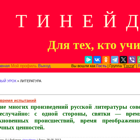
Т И Н Е Й 
Для тех, кто уч
авная
Мой профиль
Выход
Вы вошли как
Гость
| Группа "
Гости
" |
НЫЙ УРОК
» ЛИТЕРАТУРА
 время испытаний
вие многих произведений русской литературы сов
еслучайно: с одной стороны, святки — время
кновенных происшествий, время преображени
чных ценностей.
зок: 0 | Добавил:
tineydgers
| Дата:
28.05.2013