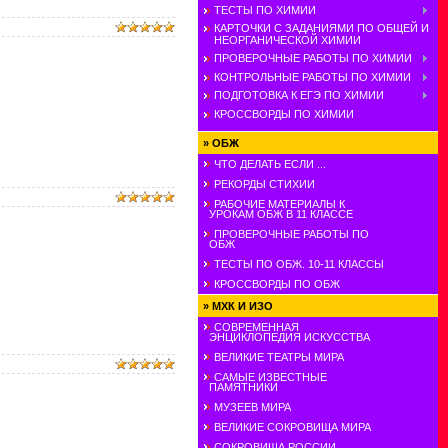
ТЕСТЫ ПО ХИМИИ
КАРТОЧКИ С ЗАДАНИЯМИ ПО ОБЩЕЙ И
НЕОРГАНИЧЕСКОЙ ХИМИИ
ПРОВЕРОЧНЫЕ РАБОТЫ ПО ХИМИИ
КОНТРОЛЬНЫЕ РАБОТЫ ПО ХИМИИ
ПОДГОТОВКА К ЕГЭ ПО ХИМИИ
КРОССВОРДЫ ПО ХИМИИ
»
ОБЖ
ЧТО ДЕЛАТЬ ЕСЛИ ...
РЕКОРДЫ СТИХИИ
РАБОЧИЕ МАТЕРИАЛЫ К
УРОКАМ ОБЖ В 11 КЛАССЕ
ПРОВЕРОЧНЫЕ РАБОТЫ ПО
ОБЖ
ТЕСТЫ ПО ОБЖ. 10-11 КЛАССЫ
КРОССВОРДЫ ПО ОБЖ
»
МХК И ИЗО
СОВРЕМЕННАЯ
ЭНЦИКЛОПЕДИЯ ИСКУССТВА
ВЕЛИКИЕ ТЕАТРЫ МИРА
САМЫЕ ИЗВЕСТНЫЕ
ПАМЯТНИКИ
МУЗЕЕВ МИРА
ВЕЛИКИЕ СОКРОВИЩА МИРА
СОКРОВИЩА РОССИИ