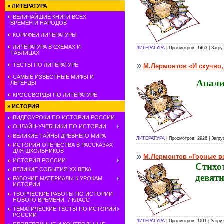
»
ЛИТЕРАТУРА
ВЕЛИЧАЙШИЕ КНИГИ ВСЕХ
ВРЕМЕН И НАРОДОВ
КОРИФЕИ ЛИТЕРАТУРЫ
ЛИТЕРАТУРА В СХЕМАХ И
ЛИТЕРАТУРА
| Просмотров: 1463 | Загру
ТАБЛИЦАХ
ТЕСТЫ ПО ЛИТЕРАТУРЕ
М.Лермонтов «И скучно,
САМЫЕ ИЗВЕСТНЫЕ МИФЫ И
Анализ
ЛЕГЕНДЫ
КРОССВОРДЫ ПО ЛИТЕРАТУРЕ
»
ИСТОРИЯ
ВИДЕОУРОКИ ПО ИСТОРИИ РОССИИ
ОНЛАЙН-УЧЕБНИКИ ПО ИСТОРИИ
ВЕЛИКИЕ ТАЙНЫ ДРЕВНЕГО МИРА
ЛИТЕРАТУРА
| Просмотров: 2926 | Загру
ИСТОРИЯ ОТЕЧЕСТВА В РАССКАЗАХ
ДЛЯ ШКОЛЬНИКОВ
М.Лермонтов «Горные в
ИСТОРИЯ РОССИИ
Стихо
ВЕЛИКИЕ СОБЫТИЯ ХХ ВЕКА
девяти
РАБОЧИЕ МАТЕРИАЛЫ К УРОКАМ
ИСТОРИИ
ТВОРЧЕСКИЕ РАБОТЫ ПО ИСТОРИИ
НОВОГО ВРЕМЕНИ. 7 КЛАСС
ТЕМАТИЧЕСКИЕ ТЕСТЫ ПО ИСТОРИИ
РОССИИ
ЛИТЕРАТУРА
| Просмотров: 1611 | Загру