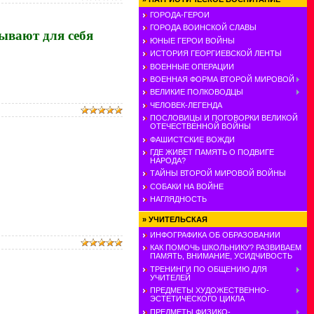
ГОРОДА-ГЕРОИ
ГОРОДА ВОИНСКОЙ СЛАВЫ
ывают для себя
ЮНЫЕ ГЕРОИ ВОЙНЫ
ИСТОРИЯ ГЕОРГИЕВСКОЙ ЛЕНТЫ
ВОЕННЫЕ ОПЕРАЦИИ
ВОЕННАЯ ФОРМА ВТОРОЙ МИРОВОЙ
ВЕЛИКИЕ ПОЛКОВОДЦЫ
ЧЕЛОВЕК-ЛЕГЕНДА
ПОСЛОВИЦЫ И ПОГОВОРКИ ВЕЛИКОЙ
ОТЕЧЕСТВЕННОЙ ВОЙНЫ
ФАШИСТСКИЕ ВОЖДИ
ГДЕ ЖИВЕТ ПАМЯТЬ О ПОДВИГЕ
НАРОДА?
ТАЙНЫ ВТОРОЙ МИРОВОЙ ВОЙНЫ
СОБАКИ НА ВОЙНЕ
НАГЛЯДНОСТЬ
»
УЧИТЕЛЬСКАЯ
ИНФОГРАФИКА ОБ ОБРАЗОВАНИИ
КАК ПОМОЧЬ ШКОЛЬНИКУ? РАЗВИВАЕМ
ПАМЯТЬ, ВНИМАНИЕ, УСИДЧИВОСТЬ
ТРЕНИНГИ ПО ОБЩЕНИЮ ДЛЯ
УЧИТЕЛЕЙ
ПРЕДМЕТЫ ХУДОЖЕСТВЕННО-
ЭСТЕТИЧЕСКОГО ЦИКЛА
ПРЕДМЕТЫ ФИЗИКО-