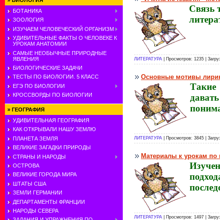
»
БИОЛОГИЯ
Связь 
БОТАНИКА
литера
ЗООЛОГИЯ
ИЗУЧАЕМ ЧЕЛОВЕЧЕСКИЙ ОРГАНИЗМ
УДИВИТЕЛЬНЫЕ ФАКТЫ О ЧЕЛОВЕКЕ К
УРОКАМ АНАТОМИИ
САМЫЕ НЕОБЫЧНЫЕ ПРИРОДНЫЕ
ЯВЛЕНИЯ
ЛИТЕРАТУРА
| Просмотров: 1235 | Загру
БИОЛОГИЧЕСКИЕ ЗАДАЧИ
Основные мотивы лири
ТЕСТЫ ПО БИОЛОГИИ. 5 КЛАСС
Такие 
ЕГЭ ПО БИОЛОГИИ
КРОССВОРДЫ ПО БИОЛОГИИ
дават
понима
»
ГЕОГРАФИЯ
УДИВИТЕЛЬНАЯ ГЕОГРАФИЯ
КАК ОТКРЫВАЛИ НАШУ ЗЕМЛЮ
ЛИТЕРАТУРА
| Просмотров: 3845 | Загру
ПЛАНЕТА ЗЕМЛЯ
ВЕЛИКИЕ ЗАГАДКИ ПРИРОДЫ
Материалы к урокам по 
СТРАНЫ И НАРОДЫ
Изучен
ОСТРОВА
подход
ВЕЛИКИЕ ГОРОДА МИРА
ШТАТЫ США
послед
ЗЕМЛИ ГЕРМАНИИ
ДЕПАРТАМЕНТЫ ФРАНЦИИ
НАРОДЫ СЕВЕРА
ЛИТЕРАТУРА
| Просмотров: 1497 | Загру
ЗАДАНИЯ И УПРАЖНЕНИЯ ПО