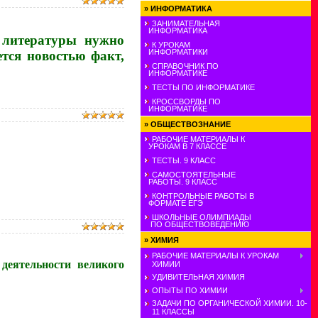
»
ИНФОРМАТИКА
ЗАНИМАТЕЛЬНАЯ
ИНФОРМАТИКА
 литературы нужно
К УРОКАМ
ИНФОРМАТИКИ
ется новостью факт,
СПРАВОЧНИК ПО
ИНФОРМАТИКЕ
ТЕСТЫ ПО ИНФОРМАТИКЕ
КРОССВОРДЫ ПО
ИНФОРМАТИКЕ
»
ОБЩЕСТВОЗНАНИЕ
РАБОЧИЕ МАТЕРИАЛЫ К
УРОКАМ В 7 КЛАССЕ
ТЕСТЫ. 9 КЛАСС
САМОСТОЯТЕЛЬНЫЕ
РАБОТЫ. 9 КЛАСС
КОНТРОЛЬНЫЕ РАБОТЫ В
ФОРМАТЕ ЕГЭ
ШКОЛЬНЫЕ ОЛИМПИАДЫ
ПО ОБЩЕСТВОВЕДЕНИЮ
»
ХИМИЯ
РАБОЧИЕ МАТЕРИАЛЫ К УРОКАМ
деятельности великого
ХИМИИ
УДИВИТЕЛЬНАЯ ХИМИЯ
ОПЫТЫ ПО ХИМИИ
ЗАДАЧИ ПО ОРГАНИЧЕСКОЙ ХИМИИ. 10-
11 КЛАССЫ