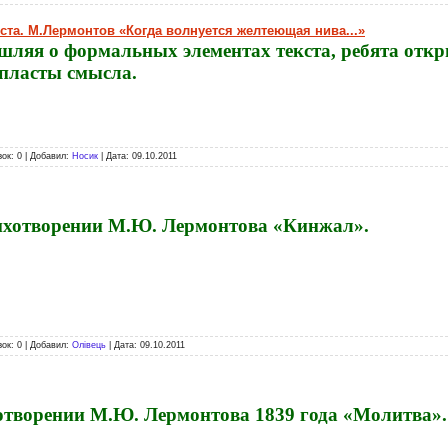
кста. М.Лермонтов «Когда волнуется желтеющая нива...»
ляя о формальных элементах текста, ребята откр
пласты смысла.
зок: 0 | Добавил:
Носик
| Дата:
09.10.2011
ихотворении М.Ю. Лермонтова «Кинжал».
зок: 0 | Добавил:
Олівець
| Дата:
09.10.2011
отворении М.Ю. Лермонтова 1839 года «Молитва».