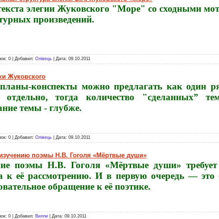
текста элегии Жуковского "Море"
со сходными мо
турных произведений.
зок: 0 | Добавил:
Олівець
| Дата:
09.10.2011
ки Жуковского
планы-конспекты можно предлагать как один ря
ь отдельно, тогда количество "сделанных” те
ние темы - глубже.
зок: 0 | Добавил:
Олівець
| Дата:
09.10.2011
изучению поэмы Н.В. Гоголя «Мёртвые души»
ие поэмы Н.В. Гоголя «Мёртвые души» требует
а к её рассмотрению. И в первую очередь — это 
овательное обращение к её поэтике.
зок: 0 | Добавил:
Вилли
| Дата:
09.10.2011