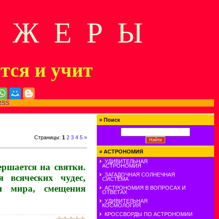
Д Ж Е Р Ы
ится и учит
RSS
»
Поиск
Страницы
:
1
2
3
4
5
»
»
АСТРОНОМИЯ
УДИВИТЕЛЬНАЯ
ершается на святки.
АСТРОНОМИЯ
ЗАГАДОЧНАЯ СОЛНЕЧНАЯ
 всяческих чудес,
СИСТЕМА
я мира, смещения
АСТРОНОМИЯ В ВОПРОСАХ И
ОТВЕТАХ
УДИВИТЕЛЬНАЯ
КОСМОЛОГИЯ
КРОССВОРДЫ ПО АСТРОНОМИИ