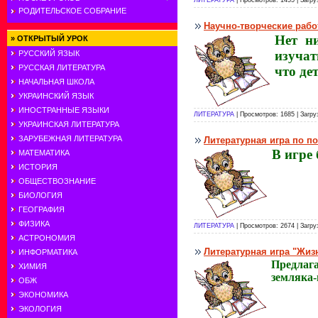
РОДИТЕЛЬСКОЕ СОБРАНИЕ
Научно-творческие рабо
Нет н
»
ОТКРЫТЫЙ УРОК
изучат
РУССКИЙ ЯЗЫК
РУССКАЯ ЛИТЕРАТУРА
что де
НАЧАЛЬНАЯ ШКОЛА
УКРАИНСКИЙ ЯЗЫК
ИНОСТРАННЫЕ ЯЗЫКИ
ЛИТЕРАТУРА
| Просмотров: 1685 | Загру
УКРАИНСКАЯ ЛИТЕРАТУРА
ЗАРУБЕЖНАЯ ЛИТЕРАТУРА
Литературная игра по по
В игре
МАТЕМАТИКА
ИСТОРИЯ
ОБЩЕСТВОЗНАНИЕ
БИОЛОГИЯ
ГЕОГРАФИЯ
ФИЗИКА
ЛИТЕРАТУРА
| Просмотров: 2674 | Загру
АСТРОНОМИЯ
Литературная игра "Жиз
ИНФОРМАТИКА
Предлаг
ХИМИЯ
земляка-
ОБЖ
ЭКОНОМИКА
ЭКОЛОГИЯ