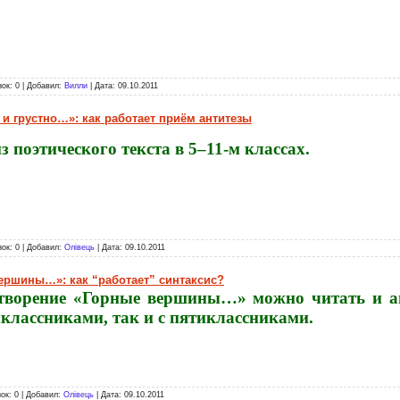
зок: 0 | Добавил:
Вилли
| Дата:
09.10.2011
 и грустно…»: как работает приём антитезы
 поэтического текста в 5–11-м классах.
зок: 0 | Добавил:
Олівець
| Дата:
09.10.2011
ершины…»: как “работает” синтаксис?
творение «Горные вершины…» можно читать и ан
классниками, так и с пятиклассниками.
зок: 0 | Добавил:
Олівець
| Дата:
09.10.2011