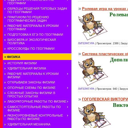
ГЕОГРАФИИ
Ролевая игра на уроках
ОБРАЗЦЫ РЕШЕНИЯ ТИПОВЫХ ЗАДАЧ
ПО ГЕОГРАФИИ
Ролева
ПРАКТИКУМ ПО РЕШЕНИЮ
ГЕОГРАФИЧЕСКИХ ЗАДАЧ
РАБОЧИЕ МАТЕРИАЛЫ К УРОКАМ
ГЕОГРАФИИ
ПОДГОТОВКА К ЕГЭ ПО ГЕОГРАФИИ
БИОСФЕРА И ЭКОЛОГИЧЕСКАЯ
ПОЛИТИКА
ЛИТЕРАТУРА
| Просмотров: 2386 | Загру
КРОССВОРДЫ ПО ГЕОГРАФИИ
Система пластических о
»
ФИЗИКА
Дополн
ИСТОРИЯ ФИЗИКИ
УДИВИТЕЛЬНАЯ ФИЗИКА
РАБОЧИЕ МАТЕРИАЛЫ К УРОКАМ
ФИЗИКИ
ОТКРЫВАЕМ ЗАКОНЫ ФИЗИКИ
ОПОРНЫЕ СХЕМЫ ПО ФИЗИКЕ
ЛИТЕРАТУРА
| Просмотров: 940 | Загруз
СЛОЖНЫЕ ЗАКОНЫ ФИЗИКИ В
ПРОСТЫХ ОПЫТАХ
ГОГОЛЕВСКАЯ ВИКТОР
ЛАБОРАТОРНЫЕ РАБОТЫ ПО ФИЗИКЕ
Викто
САМОСТОЯТЕЛЬНЫЕ РАБОТЫ ПО
ФИЗИКЕ
РАЗНОУРОВНЕВЫЕ КОНТРОЛЬНЫЕ
РАБОТЫ ПО ФИЗИКЕ
УДИВИТЕЛЬНАЯ МЕХАНИКА