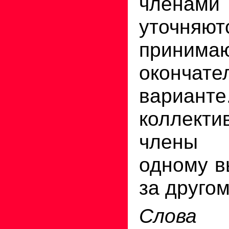
членам
уточ
прини
окончате
вариа
коллекти
члены 
одному в
за другом
Слова