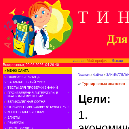
Т И 
Для 
Главная
Мой профиль
Выход
В
Воскресенье, 09.08.2026, 04:29:40
»
МЕНЮ САЙТА
Главная
»
Файлы
»
ЗАНИМАТЕЛЬ
ГЛАВНАЯ СТРАНИЦА
ЗАНИМАТЕЛЬНЫЙ УРОК
Турнир юных знатоков –
ТЕСТЫ ДЛЯ ПРОВЕРКИ ЗНАНИЙ
ПРОИЗВЕДЕНИЯ ЛИТЕРАТУРЫ В
Цели:
КРАТКОМ ИЗЛОЖЕНИИ
ВЕЛИКОЛЕПНАЯ СОТНЯ
ОСНОВЫ ПРАВОСЛАВНОЙ КУЛЬТУРЫ
1. П
КРОССВОДЫ К УРОКАМ
ЗАЧЕТЫ
РЕФЕРАТЫ
экономич
ПОСЛЕ УРОКОВ