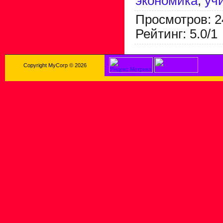
экономика
,
уч
Просмотров
:
2
Рейтинг
:
5.0
/
1
Copyright MyCorp © 2026