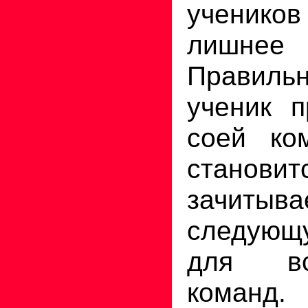
учеников
лишне
Правильн
ученик п
соей ко
становит
зачитыва
следующ
для вс
команд.