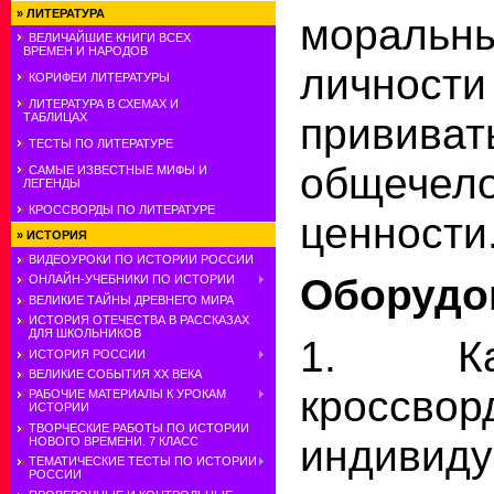
»
ЛИТЕРАТУРА
моральн
ВЕЛИЧАЙШИЕ КНИГИ ВСЕХ
ВРЕМЕН И НАРОДОВ
личнос
КОРИФЕИ ЛИТЕРАТУРЫ
ЛИТЕРАТУРА В СХЕМАХ И
прививат
ТАБЛИЦАХ
ТЕСТЫ ПО ЛИТЕРАТУРЕ
общечело
САМЫЕ ИЗВЕСТНЫЕ МИФЫ И
ЛЕГЕНДЫ
КРОССВОРДЫ ПО ЛИТЕРАТУРЕ
ценности
»
ИСТОРИЯ
ВИДЕОУРОКИ ПО ИСТОРИИ РОССИИ
Оборудо
ОНЛАЙН-УЧЕБНИКИ ПО ИСТОРИИ
ВЕЛИКИЕ ТАЙНЫ ДРЕВНЕГО МИРА
ИСТОРИЯ ОТЕЧЕСТВА В РАССКАЗАХ
ДЛЯ ШКОЛЬНИКОВ
1. Ка
ИСТОРИЯ РОССИИ
ВЕЛИКИЕ СОБЫТИЯ ХХ ВЕКА
кросс
РАБОЧИЕ МАТЕРИАЛЫ К УРОКАМ
ИСТОРИИ
ТВОРЧЕСКИЕ РАБОТЫ ПО ИСТОРИИ
индивид
НОВОГО ВРЕМЕНИ. 7 КЛАСС
ТЕМАТИЧЕСКИЕ ТЕСТЫ ПО ИСТОРИИ
РОССИИ