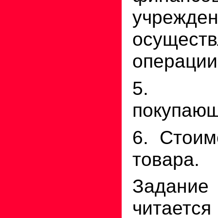
учрежден
осущест
операции
5. Ч
покупающ
6. Стоим
товара.
Задание
читает