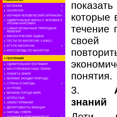
»
БИОЛОГИЯ
показать
БОТАНИКА
ЗООЛОГИЯ
которые 
ИЗУЧАЕМ ЧЕЛОВЕЧЕСКИЙ ОРГАНИЗМ
УДИВИТЕЛЬНЫЕ ФАКТЫ О ЧЕЛОВЕКЕ К
УРОКАМ АНАТОМИИ
течение 
САМЫЕ НЕОБЫЧНЫЕ ПРИРОДНЫЕ
ЯВЛЕНИЯ
БИОЛОГИЧЕСКИЕ ЗАДАЧИ
своей 
ТЕСТЫ ПО БИОЛОГИИ. 5 КЛАСС
ЕГЭ ПО БИОЛОГИИ
повторит
КРОССВОРДЫ ПО БИОЛОГИИ
»
ГЕОГРАФИЯ
экономич
УДИВИТЕЛЬНАЯ ГЕОГРАФИЯ
КАК ОТКРЫВАЛИ НАШУ ЗЕМЛЮ
понятия.
ПЛАНЕТА ЗЕМЛЯ
ВЕЛИКИЕ ЗАГАДКИ ПРИРОДЫ
СТРАНЫ И НАРОДЫ
3.
ОСТРОВА
ВЕЛИКИЕ ГОРОДА МИРА
ШТАТЫ США
знаний
ЗЕМЛИ ГЕРМАНИИ
ДЕПАРТАМЕНТЫ ФРАНЦИИ
НАРОДЫ СЕВЕРА
Дети д
ЗАДАНИЯ И УПРАЖНЕНИЯ ПО