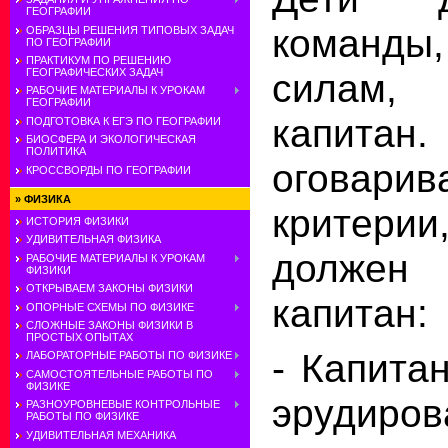
ГЕОГРАФИИ
команды
ОБРАЗЦЫ РЕШЕНИЯ ТИПОВЫХ ЗАДАЧ
ПО ГЕОГРАФИИ
ПРАКТИКУМ ПО РЕШЕНИЮ
силам,
ГЕОГРАФИЧЕСКИХ ЗАДАЧ
РАБОЧИЕ МАТЕРИАЛЫ К УРОКАМ
ГЕОГРАФИИ
капита
ПОДГОТОВКА К ЕГЭ ПО ГЕОГРАФИИ
БИОСФЕРА И ЭКОЛОГИЧЕСКАЯ
ПОЛИТИКА
оговарив
КРОССВОРДЫ ПО ГЕОГРАФИИ
»
ФИЗИКА
критерии
ИСТОРИЯ ФИЗИКИ
УДИВИТЕЛЬНАЯ ФИЗИКА
должен
РАБОЧИЕ МАТЕРИАЛЫ К УРОКАМ
ФИЗИКИ
ОТКРЫВАЕМ ЗАКОНЫ ФИЗИКИ
капитан:
ОПОРНЫЕ СХЕМЫ ПО ФИЗИКЕ
СЛОЖНЫЕ ЗАКОНЫ ФИЗИКИ В
ПРОСТЫХ ОПЫТАХ
- Капита
ЛАБОРАТОРНЫЕ РАБОТЫ ПО ФИЗИКЕ
САМОСТОЯТЕЛЬНЫЕ РАБОТЫ ПО
ФИЗИКЕ
эрудир
РАЗНОУРОВНЕВЫЕ КОНТРОЛЬНЫЕ
РАБОТЫ ПО ФИЗИКЕ
УДИВИТЕЛЬНАЯ МЕХАНИКА