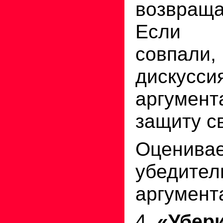
возвра
Если 
совпал
диск
аргуме
защиту с
Оценивае
убедител
аргумент
4.
«Убер