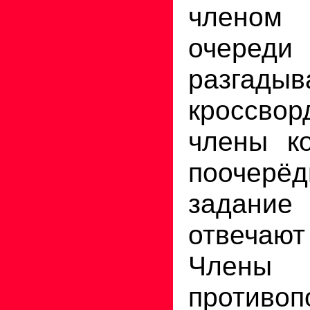
членом
оче
разгадыв
кроссво
члены к
поочер
задание 
отвеча
Члены
противоп