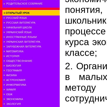
РОДИТЕЛЬСКОЕ СОБРАНИЕ
понятия
»
ОТКРЫТЫЙ УРОК
школь
РУССКИЙ ЯЗЫК
РУССКАЯ ЛИТЕРАТУРА
процес
НАЧАЛЬНАЯ ШКОЛА
УКРАИНСКИЙ ЯЗЫК
ИНОСТРАННЫЕ ЯЗЫКИ
курса эк
УКРАИНСКАЯ ЛИТЕРАТУРА
ЗАРУБЕЖНАЯ ЛИТЕРАТУРА
классе;
МАТЕМАТИКА
ИСТОРИЯ
ОБЩЕСТВОЗНАНИЕ
2. Орган
БИОЛОГИЯ
ГЕОГРАФИЯ
в малых
ФИЗИКА
АСТРОНОМИЯ
методу
ИНФОРМАТИКА
ХИМИЯ
сотрудни
ОБЖ
ЭКОНОМИКА
ЭКОЛОГИЯ