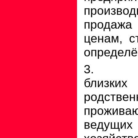
произво
продажа
ценам, с
определё
3. Сов
близких
родствен
проживаю
ведущ