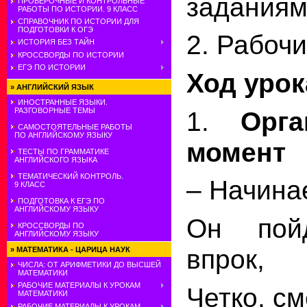
заданиям
ПРОВЕРОЧНЫЕ И КОНТРОЛЬНЫЕ
РАБОТЫ ПО ИСТОРИИ. 9 КЛАСС
СПРАВОЧНИК ПО ИСТОРИИ ДЛЯ
ПОДГОТОВКИ К ОГЭ
2. Рабочи
ИСТОРИЯ БЕЗ ТАЙН
КРОССВОРДЫ ПО ИСТОРИИ
ЕГЭ ПО ИСТОРИИ
Ход урок
»
АНГЛИЙСКИЙ ЯЗЫК
ИНОСТРАННЫЕ ЯЗЫКИ.
1.
Орга
РАЗГОВОРНЫЕ ТЕМЫ
САМОСТОЯТЕЛЬНЫЕ РАБОТЫ
ПО АНГЛИЙСКОМУ ЯЗЫКУ
момент
ТЕСТЫ ПО ГРАММАТИКЕ
АНГЛИЙСКОГО ЯЗЫКА
ТЕМАТИЧЕСКИЙ КОНТРОЛЬ.
– Начинае
9 КЛАСС
ПОДГОТОВКА К ЕГЭ ПО
АНГЛИЙСКОМУ ЯЗЫКУ
Он пой
КРОССВОРДЫ ПО
АНГЛИЙСКОМУ ЯЗЫКУ
впрок,
»
МАТЕМАТИКА - ЦАРИЦА НАУК
ЧИСЛА: ОТ АРИФМЕТИКИ ДО ВЫСШЕЙ
МАТЕМАТИКИ
РАБОЧИЕ МАТЕРИАЛЫ К УРОКАМ
Четко, с
МАТЕМАТИКИ
РАБОЧИЕ МАТЕРИАЛЫ К УРОКАМ