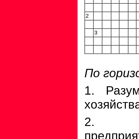
2
3
По гориз
1. Разу
хозяйства
2. Т
предпр