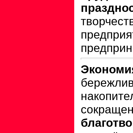
праз
творчест
предприя
предприн
Экономи
бережлив
накопите
сокращен
благотв