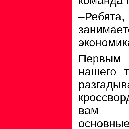
команда 
–Ребята,
занима
экономик
Первым
нашего т
разгадыв
кроссвор
вам в
основны