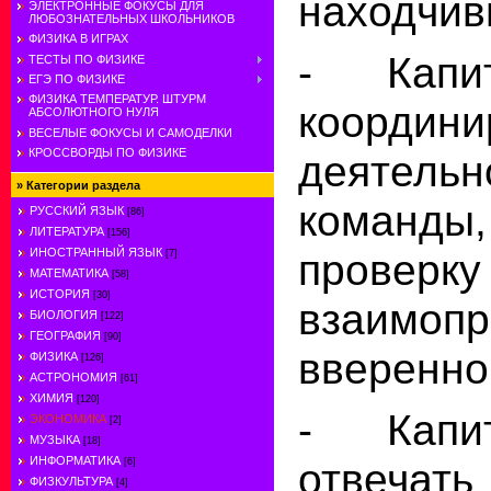
находчив
ЭЛЕКТРОННЫЕ ФОКУСЫ ДЛЯ
ЛЮБОЗНАТЕЛЬНЫХ ШКОЛЬНИКОВ
ФИЗИКА В ИГРАХ
- Капи
ТЕСТЫ ПО ФИЗИКЕ
ЕГЭ ПО ФИЗИКЕ
ФИЗИКА ТЕМПЕРАТУР. ШТУРМ
координи
АБСОЛЮТНОГО НУЛЯ
ВЕСЕЛЫЕ ФОКУСЫ И САМОДЕЛКИ
КРОССВОРДЫ ПО ФИЗИКЕ
деятел
»
Категории раздела
команды
РУССКИЙ ЯЗЫК
[86]
ЛИТЕРАТУРА
[156]
ИНОСТРАННЫЙ ЯЗЫК
пров
[7]
МАТЕМАТИКА
[58]
ИСТОРИЯ
[30]
взаимо
БИОЛОГИЯ
[122]
ГЕОГРАФИЯ
[90]
вверенно
ФИЗИКА
[126]
АСТРОНОМИЯ
[61]
ХИМИЯ
[120]
- Капи
ЭКОНОМИКА
[2]
МУЗЫКА
[18]
ИНФОРМАТИКА
отвечат
[6]
ФИЗКУЛЬТУРА
[4]