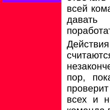
всей ком
давать 
поработа
Действ
считаютс
незаконч
пор, пок
провери
всех и н