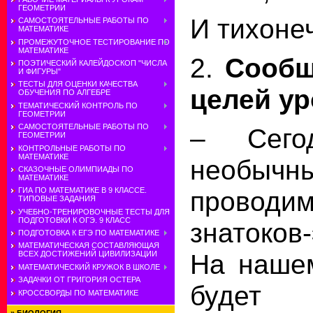
ГЕОМЕТРИИ
И тихоне
САМОСТОЯТЕЛЬНЫЕ РАБОТЫ ПО
МАТЕМАТИКЕ
ПРОМЕЖУТОЧНОЕ ТЕСТИРОВАНИЕ ПО
МАТЕМАТИКЕ
2.
Сообщ
ПОЭТИЧЕСКИЙ КАЛЕЙДОСКОП "ЧИСЛА
И ФИГУРЫ"
ТЕСТЫ ДЛЯ ОЦЕНКИ КАЧЕСТВА
целей ур
ОБУЧЕНИЯ ПО АЛГЕБРЕ
ТЕМАТИЧЕСКИЙ КОНТРОЛЬ ПО
ГЕОМЕТРИИ
САМОСТОЯТЕЛЬНЫЕ РАБОТЫ ПО
– Сего
ГЕОМЕТРИИ
КОНТРОЛЬНЫЕ РАБОТЫ ПО
МАТЕМАТИКЕ
необычн
СКАЗОЧНЫЕ ОЛИМПИАДЫ ПО
МАТЕМАТИКЕ
проводим
ГИА ПО МАТЕМАТИКЕ В 9 КЛАССЕ.
ТИПОВЫЕ ЗАДАНИЯ
УЧЕБНО-ТРЕНИРОВОЧНЫЕ ТЕСТЫ ДЛЯ
ПОДГОТОВКИ К ОГЭ. 9 КЛАСС
знатоков
ПОДГОТОВКА К ЕГЭ ПО МАТЕМАТИКЕ
МАТЕМАТИЧЕСКАЯ СОСТАВЛЯЮЩАЯ
На нашем
ВСЕХ ДОСТИЖЕНИЙ ЦИВИЛИЗАЦИИ
МАТЕМАТИЧЕСКИЙ КРУЖОК В ШКОЛЕ
ЗАДАЧКИ ОТ ГРИГОРИЯ ОСТЕРА
будет 
КРОССВОРДЫ ПО МАТЕМАТИКЕ