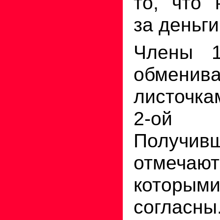
то, что 
за деньги
Члены 1
обменив
листочка
2-ой 
Получив
отмечают
кото
согласн