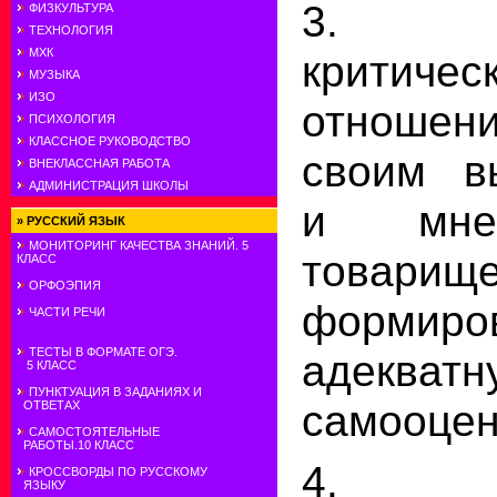
3. Р
ФИЗКУЛЬТУРА
ТЕХНОЛОГИЯ
МХК
критичес
МУЗЫКА
ИЗО
отношени
ПСИХОЛОГИЯ
КЛАССНОЕ РУКОВОДСТВО
своим в
ВНЕКЛАССНАЯ РАБОТА
АДМИНИСТРАЦИЯ ШКОЛЫ
и мне
»
РУССКИЙ ЯЗЫК
МОНИТОРИНГ КАЧЕСТВА ЗНАНИЙ. 5
товарище
КЛАСС
ОРФОЭПИЯ
формиро
ЧАСТИ РЕЧИ
ТЕСТЫ В ФОРМАТЕ ОГЭ.
адекватн
5 КЛАСС
ПУНКТУАЦИЯ В ЗАДАНИЯХ И
самооцен
ОТВЕТАХ
САМОСТОЯТЕЛЬНЫЕ
РАБОТЫ.10 КЛАСС
4. Во
КРОССВОРДЫ ПО РУССКОМУ
ЯЗЫКУ