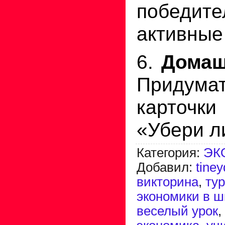
победите
активные
6.
Домаш
Придумат
карточки
«Убери л
Категория
:
ЭК
Добавил
:
tine
викторина
,
ту
экономики в ш
веселый урок
,