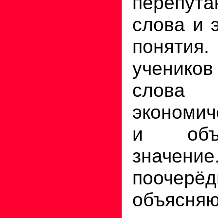
перепут
слова и 
поняти
учеников
слова 
экономич
и объ
значен
поочерёд
объясн