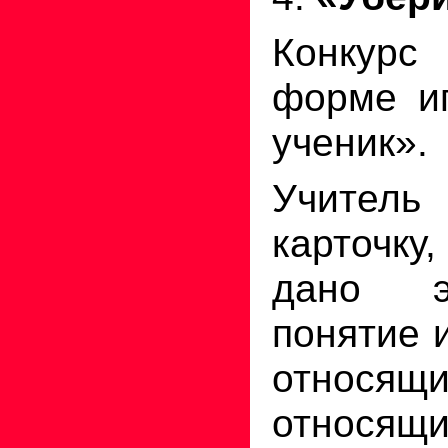
Конкурс 
форме иг
ученик».
Учитель
карточку
дано эк
понятие 
относя
относящ