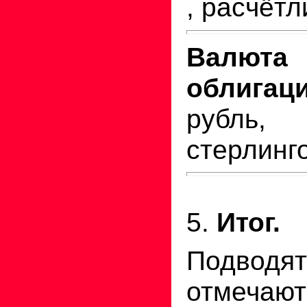
, расчётл
Валю
облиг
рубл
стерлинго
5.
Итог.
Подводят
отмечаю