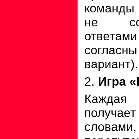
команды 
не со
ответа
согласны
вариант).
2.
Игра «
Кажда
получае
словами