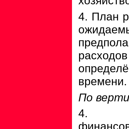
хозяйство
4. План 
ожидаем
предпола
расх
определ
времени.
По верти
4. К
финансо