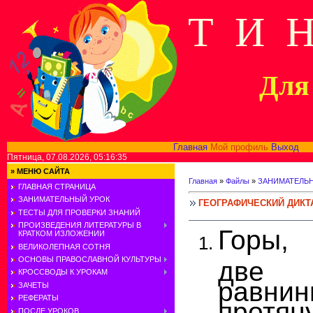
Т И 
Для 
Главная
Мой профиль
Выход
В
Пятница, 07.08.2026, 05:16:35
»
МЕНЮ САЙТА
Главная
»
Файлы
»
ЗАНИМАТЕЛЬ
ГЛАВНАЯ СТРАНИЦА
ЗАНИМАТЕЛЬНЫЙ УРОК
ГЕОГРАФИЧЕСКИЙ ДИКТ
ТЕСТЫ ДЛЯ ПРОВЕРКИ ЗНАНИЙ
ПРОИЗВЕДЕНИЯ ЛИТЕРАТУРЫ В
Горы,
КРАТКОМ ИЗЛОЖЕНИИ
ВЕЛИКОЛЕПНАЯ СОТНЯ
ОСНОВЫ ПРАВОСЛАВНОЙ КУЛЬТУРЫ
две 
КРОССВОДЫ К УРОКАМ
равнин
ЗАЧЕТЫ
РЕФЕРАТЫ
протя
ПОСЛЕ УРОКОВ