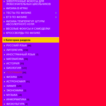
ЭЛЕКТРОННЫЕ ФОКУСЫ ДЛЯ
ЛЮБОЗНАТЕЛЬНЫХ ШКОЛЬНИКОВ
ФИЗИКА В ИГРАХ
ТЕСТЫ ПО ФИЗИКЕ
ЕГЭ ПО ФИЗИКЕ
ФИЗИКА ТЕМПЕРАТУР. ШТУРМ
АБСОЛЮТНОГО НУЛЯ
ВЕСЕЛЫЕ ФОКУСЫ И САМОДЕЛКИ
КРОССВОРДЫ ПО ФИЗИКЕ
»
Категории раздела
РУССКИЙ ЯЗЫК
[86]
ЛИТЕРАТУРА
[156]
ИНОСТРАННЫЙ ЯЗЫК
[7]
МАТЕМАТИКА
[58]
ИСТОРИЯ
[30]
БИОЛОГИЯ
[122]
ГЕОГРАФИЯ
[90]
ФИЗИКА
[126]
АСТРОНОМИЯ
[61]
ХИМИЯ
[120]
ЭКОНОМИКА
[2]
МУЗЫКА
[18]
ИНФОРМАТИКА
[6]
ФИЗКУЛЬТУРА
[4]