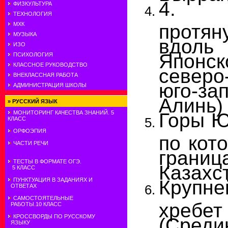
4.
ФИЗКУЛЬТУРА
ТЕХНОЛОГИЯ
протян
МХК
МУЗЫКА
вдоль
ИЗО
Японс
ПСИХОЛОГИЯ
КЛАССНОЕ РУКОВОДСТВО
север
ВНЕКЛАССНАЯ РАБОТА
юго-за
АДМИНИСТРАЦИЯ ШКОЛЫ
Алинь)
»
РУССКИЙ ЯЗЫК
Горы Ю
МОНИТОРИНГ КАЧЕСТВА ЗНАНИЙ. 5
КЛАСС
ОРФОЭПИЯ
по кот
ЧАСТИ РЕЧИ
грани
ТЕСТЫ В ФОРМАТЕ ОГЭ.
Казахст
5 КЛАСС
Крупн
ПУНКТУАЦИЯ В ЗАДАНИЯХ И
ОТВЕТАХ
САМОСТОЯТЕЛЬНЫЕ
хребе
РАБОТЫ.10 КЛАСС
КРОССВОРДЫ ПО РУССКОМУ
(Среди
ЯЗЫКУ