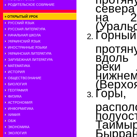
севера
РОДИТЕЛЬСКОЕ СОБРАНИЕ
на 2
»
ОТКРЫТЫЙ УРОК
(Ураль
РУССКИЙ ЯЗЫК
РУССКАЯ ЛИТЕРАТУРА
Горн
НАЧАЛЬНАЯ ШКОЛА
УКРАИНСКИЙ ЯЗЫК
протян
ИНОСТРАННЫЕ ЯЗЫКИ
вдоль
УКРАИНСКАЯ ЛИТЕРАТУРА
ЗАРУБЕЖНАЯ ЛИТЕРАТУРА
реки
МАТЕМАТИКА
нижне
ИСТОРИЯ
ОБЩЕСТВОЗНАНИЕ
(Верхо
БИОЛОГИЯ
Горы,
ГЕОГРАФИЯ
ФИЗИКА
распо
АСТРОНОМИЯ
ИНФОРМАТИКА
полуос
ХИМИЯ
Тайм
ОБЖ
ЭКОНОМИКА
Бырран
ЭКОЛОГИЯ