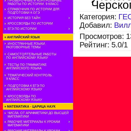
Черско
ПРОВЕРОЧНЫЕ И КОНТРОЛЬНЫЕ
РАБОТЫ ПО ИСТОРИИ. 9 КЛАСС
СПРАВОЧНИК ПО ИСТОРИИ ДЛЯ
ПОДГОТОВКИ К ОГЭ
Категория
:
ГЕ
ИСТОРИЯ БЕЗ ТАЙН
Добавил
:
Вил
КРОССВОРДЫ ПО ИСТОРИИ
ЕГЭ ПО ИСТОРИИ
Просмотров
:
1
»
АНГЛИЙСКИЙ ЯЗЫК
Рейтинг
:
5.0
/
1
ИНОСТРАННЫЕ ЯЗЫКИ.
РАЗГОВОРНЫЕ ТЕМЫ
САМОСТОЯТЕЛЬНЫЕ РАБОТЫ
ПО АНГЛИЙСКОМУ ЯЗЫКУ
ТЕСТЫ ПО ГРАММАТИКЕ
АНГЛИЙСКОГО ЯЗЫКА
ТЕМАТИЧЕСКИЙ КОНТРОЛЬ.
9 КЛАСС
ПОДГОТОВКА К ЕГЭ ПО
АНГЛИЙСКОМУ ЯЗЫКУ
КРОССВОРДЫ ПО
АНГЛИЙСКОМУ ЯЗЫКУ
»
МАТЕМАТИКА - ЦАРИЦА НАУК
ЧИСЛА: ОТ АРИФМЕТИКИ ДО ВЫСШЕЙ
МАТЕМАТИКИ
РАБОЧИЕ МАТЕРИАЛЫ К УРОКАМ
МАТЕМАТИКИ
РАБОЧИЕ МАТЕРИАЛЫ К УРОКАМ