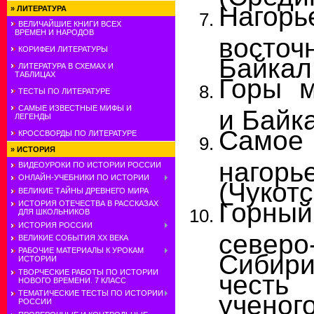
Нагор
»
ЛИТЕРАТУРА
ВЕЛИЧАЙШИЕ КНИГИ ВСЕХ
ВРЕМЕН И НАРОДОВ
восто
КОРИФЕИ ЛИТЕРАТУРЫ
Байкал
ЛИТЕРАТУРА В СХЕМАХ И
ТАБЛИЦАХ
Горы 
ТЕСТЫ ПО ЛИТЕРАТУРЕ
САМЫЕ ИЗВЕСТНЫЕ МИФЫ И
и Байк
ЛЕГЕНДЫ
Самое
КРОССВОРДЫ ПО ЛИТЕРАТУРЕ
»
ИСТОРИЯ
нагор
ВИДЕОУРОКИ ПО ИСТОРИИ РОССИИ
ОНЛАЙН-УЧЕБНИКИ ПО ИСТОРИИ
(Чукотс
ВЕЛИКИЕ ТАЙНЫ ДРЕВНЕГО МИРА
Горн
ИСТОРИЯ ОТЕЧЕСТВА В РАССКАЗАХ
ДЛЯ ШКОЛЬНИКОВ
ИСТОРИЯ РОССИИ
северо
ВЕЛИКИЕ СОБЫТИЯ ХХ ВЕКА
РАБОЧИЕ МАТЕРИАЛЫ К УРОКАМ
Сибири
ИСТОРИИ
ТВОРЧЕСКИЕ РАБОТЫ ПО ИСТОРИИ
честь
НОВОГО ВРЕМЕНИ. 7 КЛАСС
ТЕМАТИЧЕСКИЕ ТЕСТЫ ПО ИСТОРИИ
учено
РОССИИ