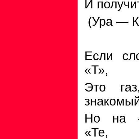
И
получи
(Ура — К
Если сл
«Т»,
Это
газ
знакомый
Но на
«
«Те,