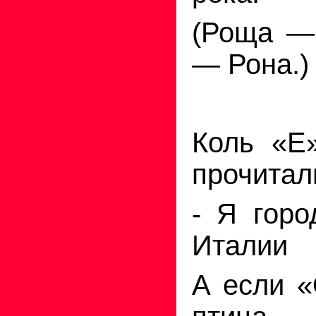
(Роща —
— Рона.)
Коль «Е
прочитал
- Я горо
Италии
А если «