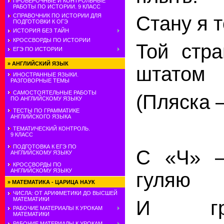
ПРОВЕРОЧНЫЕ И КОНТРОЛЬНЫЕ
РАБОТЫ ПО ИСТОРИИ. 9 КЛАСС
СПРАВОЧНИК ПО ИСТОРИИ ДЛЯ
Стану я т
ПОДГОТОВКИ К ОГЭ
ИСТОРИЯ БЕЗ ТАЙН
КРОССВОРДЫ ПО ИСТОРИИ
Той стр
ЕГЭ ПО ИСТОРИИ
»
АНГЛИЙСКИЙ ЯЗЫК
штатом
ИНОСТРАННЫЕ ЯЗЫКИ.
РАЗГОВОРНЫЕ ТЕМЫ
САМОСТОЯТЕЛЬНЫЕ РАБОТЫ
(Пляска 
ПО АНГЛИЙСКОМУ ЯЗЫКУ
ТЕСТЫ ПО ГРАММАТИКЕ
АНГЛИЙСКОГО ЯЗЫКА
ТЕМАТИЧЕСКИЙ КОНТРОЛЬ.
9 КЛАСС
ПОДГОТОВКА К ЕГЭ ПО
С «Ч» 
АНГЛИЙСКОМУ ЯЗЫКУ
КРОССВОРДЫ ПО
АНГЛИЙСКОМУ ЯЗЫКУ
гуляю
»
МАТЕМАТИКА - ЦАРИЦА НАУК
ЧИСЛА: ОТ АРИФМЕТИКИ ДО ВЫСШЕЙ
МАТЕМАТИКИ
И гр
РАБОЧИЕ МАТЕРИАЛЫ К УРОКАМ
МАТЕМАТИКИ
РАБОЧИЕ МАТЕРИАЛЫ К УРОКАМ