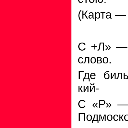
(Карта — 
С +Л» — 
слово.
Где бил
кий-
С «Р» —
Подмоско