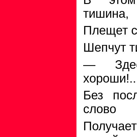
тишина,
Плещет с
Шепчут т
— Здес
хороши!..
Без пос
слово
Получ