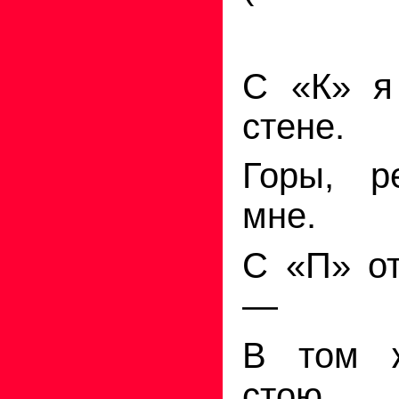
С «К» я
стене.
Горы, р
мне.
С
«
П» о
—
В том 
стою.