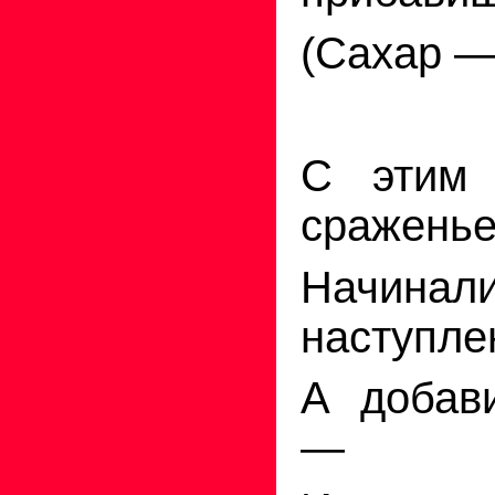
(Сахар —
С
этим 
сражень
Начинал
наступле
А добав
—