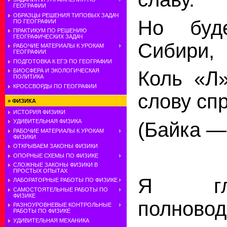
ГЕОГРАФИИ
ОБРАЗЦЫ РЕШЕНИЯ ТИПОВЫХ ЗАДАЧ
Но буд
ПО ГЕОГРАФИИ
ПРАКТИКУМ ПО РЕШЕНИЮ
ГЕОГРАФИЧЕСКИХ ЗАДАЧ
Сибири,
РАБОЧИЕ МАТЕРИАЛЫ К УРОКАМ
ГЕОГРАФИИ
ПОДГОТОВКА К ЕГЭ ПО ГЕОГРАФИИ
БИОСФЕРА И ЭКОЛОГИЧЕСКАЯ
Коль «Л
ПОЛИТИКА
КРОССВОРДЫ ПО ГЕОГРАФИИ
слову сп
»
ФИЗИКА
ИСТОРИЯ ФИЗИКИ
УДИВИТЕЛЬНАЯ ФИЗИКА
(Байка —
РАБОЧИЕ МАТЕРИАЛЫ К УРОКАМ
ФИЗИКИ
ОТКРЫВАЕМ ЗАКОНЫ ФИЗИКИ
ОПОРНЫЕ СХЕМЫ ПО ФИЗИКЕ
СЛОЖНЫЕ ЗАКОНЫ ФИЗИКИ В
ПРОСТЫХ ОПЫТАХ
Я гл
ЛАБОРАТОРНЫЕ РАБОТЫ ПО ФИЗИКЕ
САМОСТОЯТЕЛЬНЫЕ РАБОТЫ ПО
ФИЗИКЕ
полновод
РАЗНОУРОВНЕВЫЕ КОНТРОЛЬНЫЕ
РАБОТЫ ПО ФИЗИКЕ
УДИВИТЕЛЬНАЯ МЕХАНИКА