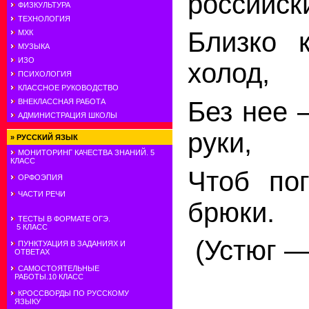
российск
ФИЗКУЛЬТУРА
ТЕХНОЛОГИЯ
Близко к
МХК
МУЗЫКА
ИЗО
холод,
ПСИХОЛОГИЯ
КЛАССНОЕ РУКОВОДСТВО
Без
нее
—
ВНЕКЛАССНАЯ РАБОТА
АДМИНИСТРАЦИЯ ШКОЛЫ
руки,
»
РУССКИЙ ЯЗЫК
МОНИТОРИНГ КАЧЕСТВА ЗНАНИЙ. 5
КЛАСС
Чтоб пог
ОРФОЭПИЯ
ЧАСТИ РЕЧИ
брюки.
ТЕСТЫ В ФОРМАТЕ ОГЭ.
5 КЛАСС
(Устюг —
ПУНКТУАЦИЯ В ЗАДАНИЯХ И
ОТВЕТАХ
САМОСТОЯТЕЛЬНЫЕ
РАБОТЫ.10 КЛАСС
КРОССВОРДЫ ПО РУССКОМУ
ЯЗЫКУ