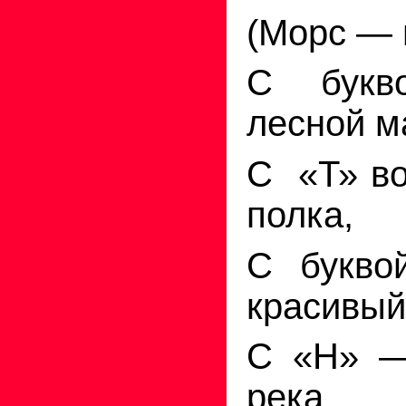
(Морс — 
С бук
лесной м
С
«Т» в
полка,
С букво
красивый
С «Н» —
река.