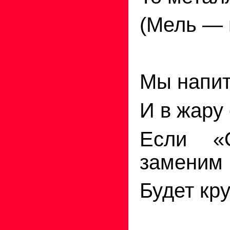
(Мель — 
Мы напит
И в жару
Если «
заменим
Будет кр