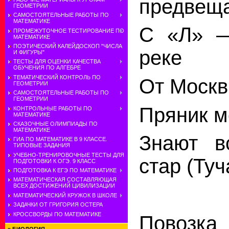
предвещ
ГЕОМЕТРИИ
САМОСТОЯТЕЛЬНЫЕ РАБОТЫ ПО
МАТЕМАТИКЕ
С «Л» —
ПРОМЕЖУТОЧНОЕ ТЕСТИРОВАНИЕ ПО
МАТЕМАТИКЕ
ПОЭТИЧЕСКИЙ КАЛЕЙДОСКОП "ЧИСЛА
реке
И ФИГУРЫ"
ТЕСТЫ ДЛЯ ОЦЕНКИ КАЧЕСТВА
ОБУЧЕНИЯ ПО АЛГЕБРЕ
ТЕМАТИЧЕСКИЙ КОНТРОЛЬ ПО
От Москв
ГЕОМЕТРИИ
САМОСТОЯТЕЛЬНЫЕ РАБОТЫ ПО
ГЕОМЕТРИИ
Пряник м
КОНТРОЛЬНЫЕ РАБОТЫ ПО
МАТЕМАТИКЕ
СКАЗОЧНЫЕ ОЛИМПИАДЫ ПО
МАТЕМАТИКЕ
Знают в
ГИА ПО МАТЕМАТИКЕ В 9 КЛАССЕ.
ТИПОВЫЕ ЗАДАНИЯ
УЧЕБНО-ТРЕНИРОВОЧНЫЕ ТЕСТЫ ДЛЯ
стар (Туч
ПОДГОТОВКИ К ОГЭ. 9 КЛАСС
ПОДГОТОВКА К ЕГЭ ПО МАТЕМАТИКЕ
МАТЕМАТИЧЕСКАЯ СОСТАВЛЯЮЩАЯ
ВСЕХ ДОСТИЖЕНИЙ ЦИВИЛИЗАЦИИ
МАТЕМАТИЧЕСКИЙ КРУЖОК В ШКОЛЕ
ЗАДАЧКИ ОТ ГРИГОРИЯ ОСТЕРА
КРОССВОРДЫ ПО МАТЕМАТИКЕ
Повозка