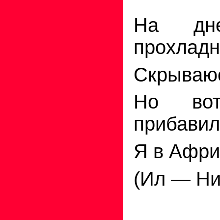
На дн
прохладн
Скрываю
Но во
прибавил
Я в
Африк
(Ил
—
Ни