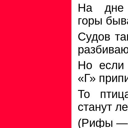
На
дне 
горы
быв
Судов та
разбиваю
Но если
«Г» прип
То
птиц
станут ле
(Рифы —