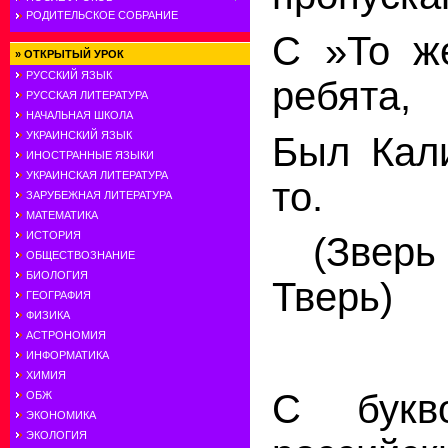
РОДИТЕЛЬСКОЕ СОБРАНИЕ
С
»То
ж
»
ОТКРЫТЫЙ УРОК
РУССКИЙ ЯЗЫК
ребята,
РУССКАЯ ЛИТЕРАТУРА
НАЧАЛЬНАЯ ШКОЛА
УКРАИНСКИЙ ЯЗЫК
Был Кали
ИНОСТРАННЫЕ ЯЗЫКИ
УКРАИНСКАЯ ЛИТЕРАТУРА
то.
ЗАРУБЕЖНАЯ ЛИТЕРАТУРА
МАТЕМАТИКА
ИСТОРИЯ
(Звер
ОБЩЕСТВОЗНАНИЕ
БИОЛОГИЯ
Тверь)
ГЕОГРАФИЯ
ФИЗИКА
АСТРОНОМИЯ
ИНФОРМАТИКА
ХИМИЯ
С бук
ОБЖ
ЭКОНОМИКА
ЭКОЛОГИЯ