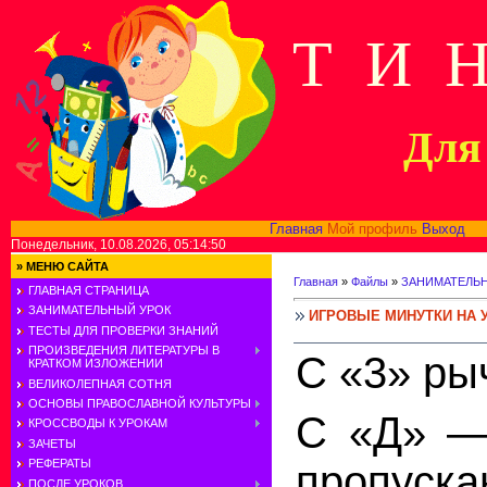
Т И 
Для 
Главная
Мой профиль
Выход
В
Понедельник, 10.08.2026, 05:14:50
»
МЕНЮ САЙТА
Главная
»
Файлы
»
ЗАНИМАТЕЛЬ
ГЛАВНАЯ СТРАНИЦА
ЗАНИМАТЕЛЬНЫЙ УРОК
ИГРОВЫЕ МИНУТКИ НА 
ТЕСТЫ ДЛЯ ПРОВЕРКИ ЗНАНИЙ
ПРОИЗВЕДЕНИЯ ЛИТЕРАТУРЫ В
С «3»
ры
КРАТКОМ ИЗЛОЖЕНИИ
ВЕЛИКОЛЕПНАЯ СОТНЯ
ОСНОВЫ ПРАВОСЛАВНОЙ КУЛЬТУРЫ
С
«Д»
— 
КРОССВОДЫ К УРОКАМ
ЗАЧЕТЫ
РЕФЕРАТЫ
пропуска
ПОСЛЕ УРОКОВ