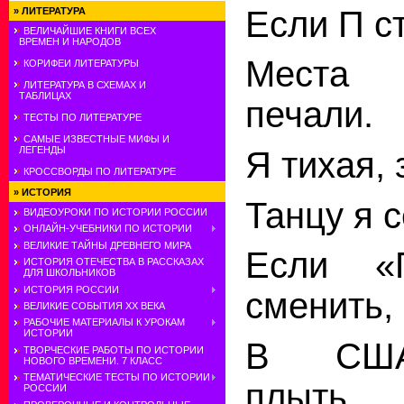
Если П с
»
ЛИТЕРАТУРА
ВЕЛИЧАЙШИЕ КНИГИ ВСЕХ
ВРЕМЕН И НАРОДОВ
Места 
КОРИФЕИ ЛИТЕРАТУРЫ
ЛИТЕРАТУРА В СХЕМАХ И
ТАБЛИЦАХ
печали.
ТЕСТЫ ПО ЛИТЕРАТУРЕ
САМЫЕ ИЗВЕСТНЫЕ МИФЫ И
ЛЕГЕНДЫ
Я тихая, 
КРОССВОРДЫ ПО ЛИТЕРАТУРЕ
»
ИСТОРИЯ
Танцу
я
с
ВИДЕОУРОКИ ПО ИСТОРИИ РОССИИ
ОНЛАЙН-УЧЕБНИКИ ПО ИСТОРИИ
ВЕЛИКИЕ ТАЙНЫ ДРЕВНЕГО МИРА
Если
«П
ИСТОРИЯ ОТЕЧЕСТВА В РАССКАЗАХ
ДЛЯ ШКОЛЬНИКОВ
ИСТОРИЯ РОССИИ
сменить,
ВЕЛИКИЕ СОБЫТИЯ ХХ ВЕКА
РАБОЧИЕ МАТЕРИАЛЫ К УРОКАМ
ИСТОРИИ
В
СШ
ТВОРЧЕСКИЕ РАБОТЫ ПО ИСТОРИИ
НОВОГО ВРЕМЕНИ. 7 КЛАСС
ТЕМАТИЧЕСКИЕ ТЕСТЫ ПО ИСТОРИИ
плыть.
РОССИИ