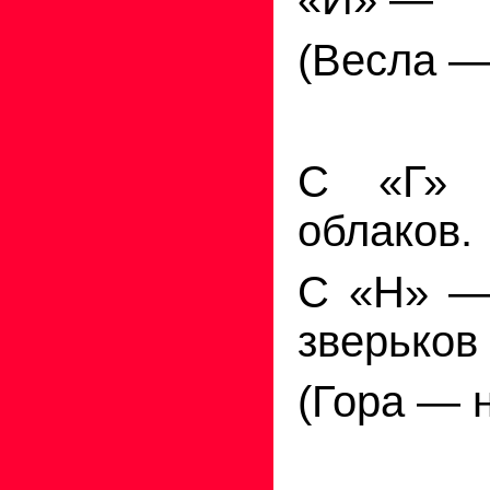
(Весла —
С «Г»
облаков.
С «Н» —
зверьков
(Гора — н