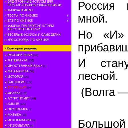
Россия 
ЭЛЕКТРОННЫЕ ФОКУСЫ ДЛЯ
ЛЮБОЗНАТЕЛЬНЫХ ШКОЛЬНИКОВ
ФИЗИКА В ИГРАХ
мной.
ТЕСТЫ ПО ФИЗИКЕ
ЕГЭ ПО ФИЗИКЕ
ФИЗИКА ТЕМПЕРАТУР. ШТУРМ
АБСОЛЮТНОГО НУЛЯ
Но «И»
ВЕСЕЛЫЕ ФОКУСЫ И САМОДЕЛКИ
КРОССВОРДЫ ПО ФИЗИКЕ
прибави
»
Категории раздела
РУССКИЙ ЯЗЫК
[86]
И стан
ЛИТЕРАТУРА
[156]
ИНОСТРАННЫЙ ЯЗЫК
[7]
МАТЕМАТИКА
лесной.
[58]
ИСТОРИЯ
[30]
БИОЛОГИЯ
[122]
(Волга —
ГЕОГРАФИЯ
[90]
ФИЗИКА
[126]
АСТРОНОМИЯ
[61]
ХИМИЯ
[120]
ЭКОНОМИКА
[2]
МУЗЫКА
[18]
Большой
ИНФОРМАТИКА
[6]
ФИЗКУЛЬТУРА
[4]