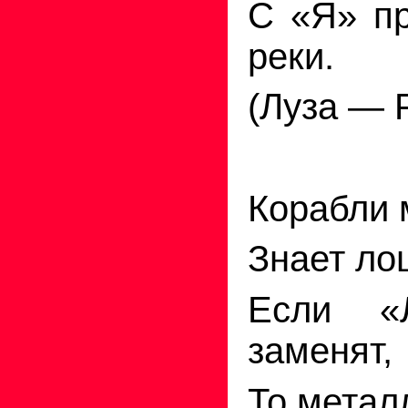
С «Я» пр
реки.
(Луза — 
Корабли 
Знает ло
Если «
заменят,
То метал