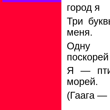
город
я
Три букв
меня.
Одну 
поскоре
Я —
пти
морей.
(Гаага — 