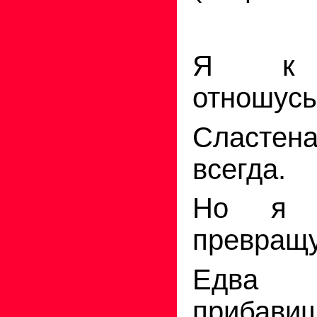
Я к
отношусь
Сласте
всегда.
Но я
превращу
Едва
прибави