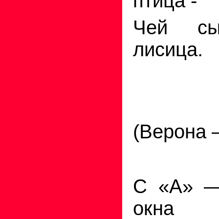
птица -
Чей сы
лисица.
(Верона 
С «А» —
окна