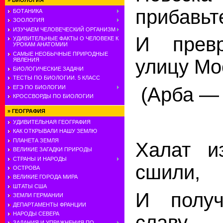
»
БИОЛОГИЯ
прибавьт
БОТАНИКА
ЗООЛОГИЯ
ИЗУЧАЕМ ЧЕЛОВЕЧЕСКИЙ ОРГАНИЗМ
И прев
УДИВИТЕЛЬНЫЕ ФАКТЫ О ЧЕЛОВЕКЕ К
УРОКАМ АНАТОМИИ
САМЫЕ НЕОБЫЧНЫЕ ПРИРОДНЫЕ
улицу Мо
ЯВЛЕНИЯ
БИОЛОГИЧЕСКИЕ ЗАДАЧИ
ТЕСТЫ ПО БИОЛОГИИ. 5 КЛАСС
(Арба —
ЕГЭ ПО БИОЛОГИИ
КРОССВОРДЫ ПО БИОЛОГИИ
»
ГЕОГРАФИЯ
УДИВИТЕЛЬНАЯ ГЕОГРАФИЯ
КАК ОТКРЫВАЛИ НАШУ ЗЕМЛЮ
ПЛАНЕТА ЗЕМЛЯ
Халат и
ВЕЛИКИЕ ЗАГАДКИ ПРИРОДЫ
СТРАНЫ И НАРОДЫ
сшили,
ОСТРОВА
ВЕЛИКИЕ ГОРОДА МИРА
ШТАТЫ США
И полу
ЗЕМЛИ ГЕРМАНИИ
ДЕПАРТАМЕНТЫ ФРАНЦИИ
НАРОДЫ СЕВЕРА
славу.
ЗАДАНИЯ И УПРАЖНЕНИЯ ПО