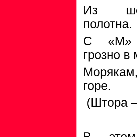
Из ше
полотна.
С «М»
грозно в
Моряка
горе.
(Штора 
В это