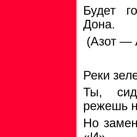
Будет
го
Дона.
(Азот — 
Реки зел
Ты, си
режешь 
Но заме
«И» —