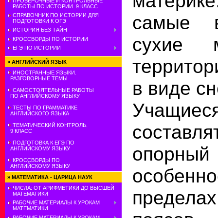
материк
ПРОВЕРОЧНЫЕ И КОНТРОЛЬНЫЕ
РАБОТЫ ПО ИСТОРИИ. 9 КЛАСС
самые 
СПРАВОЧНИК ПО ИСТОРИИ ДЛЯ
ПОДГОТОВКИ К ОГЭ
ИСТОРИЯ БЕЗ ТАЙН
сухие 
КРОССВОРДЫ ПО ИСТОРИИ
ЕГЭ ПО ИСТОРИИ
территор
»
АНГЛИЙСКИЙ ЯЗЫК
ИНОСТРАННЫЕ ЯЗЫКИ.
РАЗГОВОРНЫЕ ТЕМЫ
в виде сн
САМОСТОЯТЕЛЬНЫЕ РАБОТЫ
ПО АНГЛИЙСКОМУ ЯЗЫКУ
Учащи
ТЕСТЫ ПО ГРАММАТИКЕ
АНГЛИЙСКОГО ЯЗЫКА
состав
ТЕМАТИЧЕСКИЙ КОНТРОЛЬ.
9 КЛАСС
ПОДГОТОВКА К ЕГЭ ПО
опорный 
АНГЛИЙСКОМУ ЯЗЫКУ
КРОССВОРДЫ ПО
АНГЛИЙСКОМУ ЯЗЫКУ
особен
»
МАТЕМАТИКА - ЦАРИЦА НАУК
ЧИСЛА: ОТ АРИФМЕТИКИ ДО ВЫСШЕЙ
предел
МАТЕМАТИКИ
РАБОЧИЕ МАТЕРИАЛЫ К УРОКАМ
МАТЕМАТИКИ
РАБОЧИЕ МАТЕРИАЛЫ К УРОКАМ