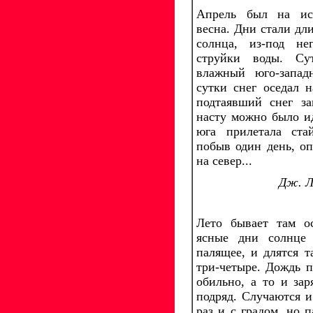
Апрель был на исх
весна. Дни стали дли
солнца, из-под не
струйки воды. С
влажный юго-запад
сутки снег оседал 
подтаявший снег за
насту можно было ид
юга прилетала ста
побыв один день, оп
на север...
Дж. Л
Лето бывает там о
ясные дни солнце 
палящее, и длятся т
три-четыре. Дождь 
обильно, а то и зар
подряд. Случаются и
раз и с градом, но 