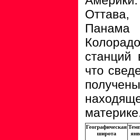
Оттава
Панам
Колорадо
станций 
что свед
получен
находя
материке
Географическая
Тем
широта
янв