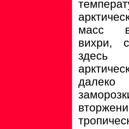
темпера
арктиче
масс в
вихри, 
здесь 
арктичес
далеко 
заморозк
вторжен
тропичес