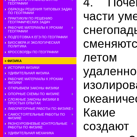
4. Поче
ГЕОГРАФИИ
ОБРАЗЦЫ РЕШЕНИЯ ТИПОВЫХ ЗАДАЧ
части ум
ПО ГЕОГРАФИИ
ПРАКТИКУМ ПО РЕШЕНИЮ
ГЕОГРАФИЧЕСКИХ ЗАДАЧ
снего
РАБОЧИЕ МАТЕРИАЛЫ К УРОКАМ
ГЕОГРАФИИ
ПОДГОТОВКА К ЕГЭ ПО ГЕОГРАФИИ
сменяют
БИОСФЕРА И ЭКОЛОГИЧЕСКАЯ
ПОЛИТИКА
КРОССВОРДЫ ПО ГЕОГРАФИИ
летом з
»
ФИЗИКА
удал
ИСТОРИЯ ФИЗИКИ
УДИВИТЕЛЬНАЯ ФИЗИКА
РАБОЧИЕ МАТЕРИАЛЫ К УРОКАМ
изоли
ФИЗИКИ
ОТКРЫВАЕМ ЗАКОНЫ ФИЗИКИ
океанич
ОПОРНЫЕ СХЕМЫ ПО ФИЗИКЕ
СЛОЖНЫЕ ЗАКОНЫ ФИЗИКИ В
ПРОСТЫХ ОПЫТАХ
Какие 
ЛАБОРАТОРНЫЕ РАБОТЫ ПО ФИЗИКЕ
САМОСТОЯТЕЛЬНЫЕ РАБОТЫ ПО
ФИЗИКЕ
создаю
РАЗНОУРОВНЕВЫЕ КОНТРОЛЬНЫЕ
РАБОТЫ ПО ФИЗИКЕ
УДИВИТЕЛЬНАЯ МЕХАНИКА