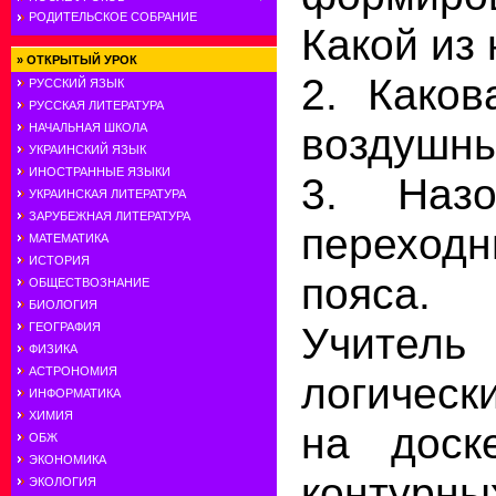
РОДИТЕЛЬСКОЕ СОБРАНИЕ
Какой из
»
ОТКРЫТЫЙ УРОК
2. Каков
РУССКИЙ ЯЗЫК
РУССКАЯ ЛИТЕРАТУРА
воздушны
НАЧАЛЬНАЯ ШКОЛА
УКРАИНСКИЙ ЯЗЫК
ИНОСТРАННЫЕ ЯЗЫКИ
3. Наз
УКРАИНСКАЯ ЛИТЕРАТУРА
ЗАРУБЕЖНАЯ ЛИТЕРАТУРА
переход
МАТЕМАТИКА
ИСТОРИЯ
пояса.
ОБЩЕСТВОЗНАНИЕ
БИОЛОГИЯ
Учите
ГЕОГРАФИЯ
ФИЗИКА
АСТРОНОМИЯ
логическ
ИНФОРМАТИКА
ХИМИЯ
на доск
ОБЖ
ЭКОНОМИКА
контурны
ЭКОЛОГИЯ