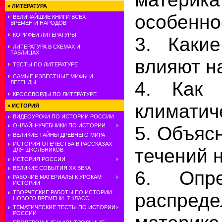
»
ЛИТЕРАТУРА
особенно
ВЕЛИЧАЙШИЕ КНИГИ ВСЕХ
ВРЕМЕН И НАРОДОВ
КОРИФЕИ ЛИТЕРАТУРЫ
3. Каки
ЛИТЕРАТУРА В СХЕМАХ И
ТАБЛИЦАХ
влияют н
ТЕСТЫ ПО ЛИТЕРАТУРЕ
САМЫЕ ИЗВЕСТНЫЕ МИФЫ И
4. Как 
ЛЕГЕНДЫ
КРОССВОРДЫ ПО ЛИТЕРАТУРЕ
климатич
»
ИСТОРИЯ
ВИДЕОУРОКИ ПО ИСТОРИИ РОССИИ
5. Объяс
ОНЛАЙН-УЧЕБНИКИ ПО ИСТОРИИ
ВЕЛИКИЕ ТАЙНЫ ДРЕВНЕГО МИРА
ИСТОРИЯ ОТЕЧЕСТВА В РАССКАЗАХ
течений н
ДЛЯ ШКОЛЬНИКОВ
ИСТОРИЯ РОССИИ
ВЕЛИКИЕ СОБЫТИЯ ХХ ВЕКА
6. Опр
РАБОЧИЕ МАТЕРИАЛЫ К УРОКАМ
ИСТОРИИ
ТВОРЧЕСКИЕ РАБОТЫ ПО ИСТОРИИ
распред
НОВОГО ВРЕМЕНИ. 7 КЛАСС
ТЕМАТИЧЕСКИЕ ТЕСТЫ ПО ИСТОРИИ
РОССИИ