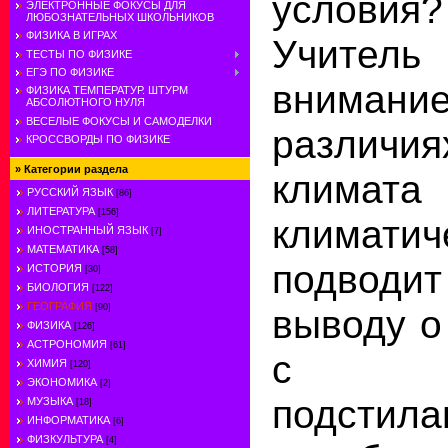
условия?
ЭЛЕКТРОННЫЕ ФОКУСЫ ДЛЯ
ЛЮБОЗНАТЕЛЬНЫХ ШКОЛЬНИКОВ
ФИЗИКА В ИГРАХ
Учите
ТЕСТЫ ПО ФИЗИКЕ
ЕГЭ ПО ФИЗИКЕ
вниман
ФИЗИКА ТЕМПЕРАТУР. ШТУРМ
АБСОЛЮТНОГО НУЛЯ
ВЕСЕЛЫЕ ФОКУСЫ И САМОДЕЛКИ
различ
КРОССВОРДЫ ПО ФИЗИКЕ
»
Категории раздела
климата
РУССКИЙ ЯЗЫК
[86]
ЛИТЕРАТУРА
[156]
климат
ИНОСТРАННЫЙ ЯЗЫК
[7]
МАТЕМАТИКА
[58]
подводи
ИСТОРИЯ
[30]
БИОЛОГИЯ
[122]
ГЕОГРАФИЯ
[90]
выводу о
ФИЗИКА
[126]
АСТРОНОМИЯ
[61]
с ос
ХИМИЯ
[120]
ЭКОНОМИКА
[2]
подстила
МУЗЫКА
[18]
ИНФОРМАТИКА
[6]
ФИЗКУЛЬТУРА
[4]