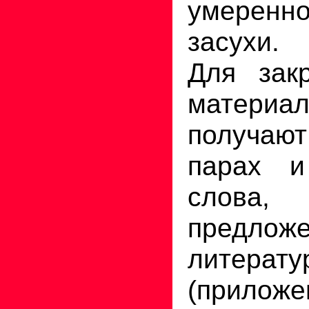
умеренн
засухи.
Для закр
матер
получают
парах и
слова
предло
литерат
(прило