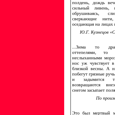
полдень, дождь ве
сильный ливень, 
обрушиваясь, с
сверкающие нити
оседающая на лицах и
Ю.Г. Кузнецов «С
...Зима то дра
оттепелями, то
неслыханными мороз
нос уж чувствует в
близкой весны. А н
побегут грязные ручь
и задымится т
возвращаются вне
снегом засыпает поля
По произ
Это был мертвый м