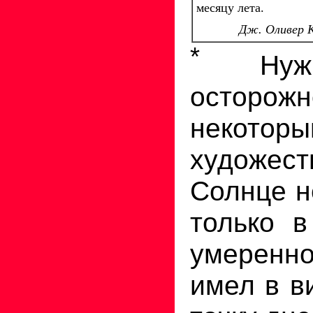
месяцу лета.
Дж. Оливер К
*
Нужн
осторож
некотор
художест
Солнце н
только в
умеренн
имел в в