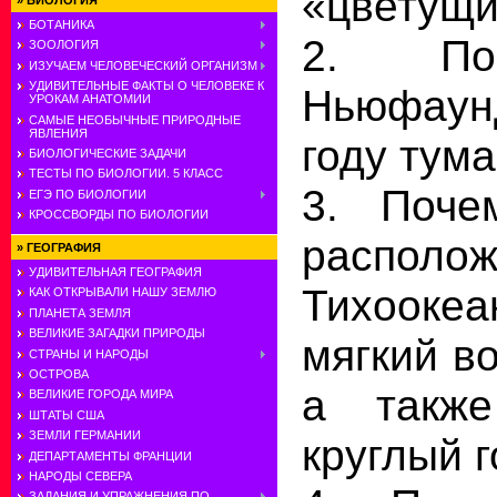
«цветущ
»
БИОЛОГИЯ
БОТАНИКА
2. По
ЗООЛОГИЯ
ИЗУЧАЕМ ЧЕЛОВЕЧЕСКИЙ ОРГАНИЗМ
УДИВИТЕЛЬНЫЕ ФАКТЫ О ЧЕЛОВЕКЕ К
Ньюфаунд
УРОКАМ АНАТОМИИ
САМЫЕ НЕОБЫЧНЫЕ ПРИРОДНЫЕ
ЯВЛЕНИЯ
году тум
БИОЛОГИЧЕСКИЕ ЗАДАЧИ
ТЕСТЫ ПО БИОЛОГИИ. 5 КЛАСС
3. Поче
ЕГЭ ПО БИОЛОГИИ
КРОССВОРДЫ ПО БИОЛОГИИ
располо
»
ГЕОГРАФИЯ
УДИВИТЕЛЬНАЯ ГЕОГРАФИЯ
Тихоокеа
КАК ОТКРЫВАЛИ НАШУ ЗЕМЛЮ
ПЛАНЕТА ЗЕМЛЯ
ВЕЛИКИЕ ЗАГАДКИ ПРИРОДЫ
мягкий в
СТРАНЫ И НАРОДЫ
ОСТРОВА
а также
ВЕЛИКИЕ ГОРОДА МИРА
ШТАТЫ США
ЗЕМЛИ ГЕРМАНИИ
круглый 
ДЕПАРТАМЕНТЫ ФРАНЦИИ
НАРОДЫ СЕВЕРА
ЗАДАНИЯ И УПРАЖНЕНИЯ ПО