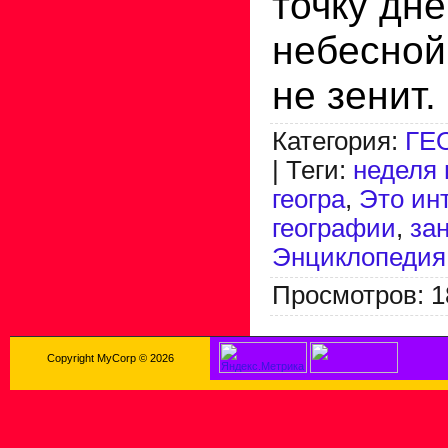
точку дн
небесной
не зенит.
Категория
:
ГЕ
|
Теги
:
неделя 
геогра
,
Это ин
географии
,
за
Энциклопедия
Просмотров
:
1
Copyright MyCorp © 2026