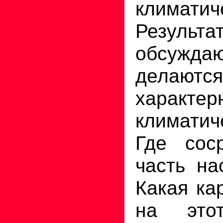
климатич
Резул
обсужд
делаю
характе
климатич
Где сос
часть на
Какая ка
на это