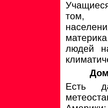
Учащиес
том, 
населен
материка
людей н
климатич
Дом
Есть д
метеос
Америки: