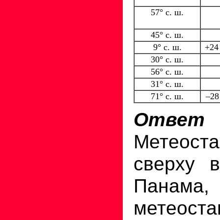
57° с. ш.
45° с. ш.
9° с. ш.
+24
30° с. ш.
56° с. ш.
31° с. ш.
71° с. ш.
–28
Ответ
Метеос
сверху в
Панама
метеос