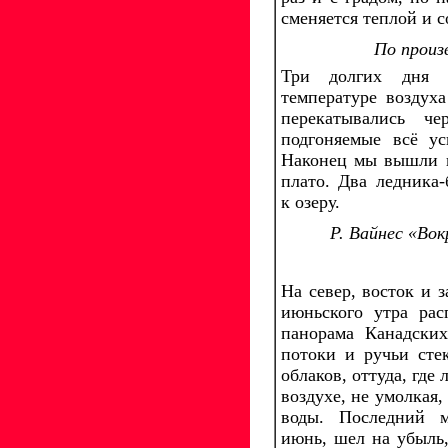
сменяется теплой и с
По произ
Три долгих дня 
температуре воздух
перекатывались че
подгоняемые всё у
Наконец мы вышли к
плато. Два ледника-
к озеру.
Р. Вайнес «Вок
На север, восток и з
июньского утра рас
панорама Канадских
потоки и ручьи сте
облаков, оттуда, где 
воздухе, не умолкая,
воды. Последний м
июнь, шел на убыль,