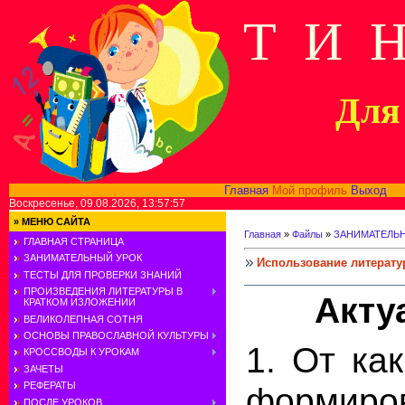
Т И 
Для 
Главная
Мой профиль
Выход
В
Воскресенье, 09.08.2026, 13:57:57
»
МЕНЮ САЙТА
Главная
»
Файлы
»
ЗАНИМАТЕЛЬ
ГЛАВНАЯ СТРАНИЦА
ЗАНИМАТЕЛЬНЫЙ УРОК
Использование литерату
ТЕСТЫ ДЛЯ ПРОВЕРКИ ЗНАНИЙ
ПРОИЗВЕДЕНИЯ ЛИТЕРАТУРЫ В
Акту
КРАТКОМ ИЗЛОЖЕНИИ
ВЕЛИКОЛЕПНАЯ СОТНЯ
ОСНОВЫ ПРАВОСЛАВНОЙ КУЛЬТУРЫ
1. От ка
КРОССВОДЫ К УРОКАМ
ЗАЧЕТЫ
РЕФЕРАТЫ
формир
ПОСЛЕ УРОКОВ