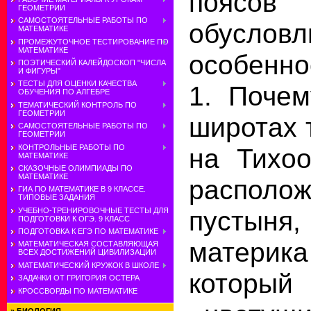
поясо
ГЕОМЕТРИИ
САМОСТОЯТЕЛЬНЫЕ РАБОТЫ ПО
обусл
МАТЕМАТИКЕ
ПРОМЕЖУТОЧНОЕ ТЕСТИРОВАНИЕ ПО
МАТЕМАТИКЕ
особенно
ПОЭТИЧЕСКИЙ КАЛЕЙДОСКОП "ЧИСЛА
И ФИГУРЫ"
ТЕСТЫ ДЛЯ ОЦЕНКИ КАЧЕСТВА
1. Почем
ОБУЧЕНИЯ ПО АЛГЕБРЕ
ТЕМАТИЧЕСКИЙ КОНТРОЛЬ ПО
ГЕОМЕТРИИ
широтах 
САМОСТОЯТЕЛЬНЫЕ РАБОТЫ ПО
ГЕОМЕТРИИ
КОНТРОЛЬНЫЕ РАБОТЫ ПО
на Тихоо
МАТЕМАТИКЕ
СКАЗОЧНЫЕ ОЛИМПИАДЫ ПО
МАТЕМАТИКЕ
располож
ГИА ПО МАТЕМАТИКЕ В 9 КЛАССЕ.
ТИПОВЫЕ ЗАДАНИЯ
пустыня,
УЧЕБНО-ТРЕНИРОВОЧНЫЕ ТЕСТЫ ДЛЯ
ПОДГОТОВКИ К ОГЭ. 9 КЛАСС
ПОДГОТОВКА К ЕГЭ ПО МАТЕМАТИКЕ
материк
МАТЕМАТИЧЕСКАЯ СОСТАВЛЯЮЩАЯ
ВСЕХ ДОСТИЖЕНИЙ ЦИВИЛИЗАЦИИ
МАТЕМАТИЧЕСКИЙ КРУЖОК В ШКОЛЕ
который
ЗАДАЧКИ ОТ ГРИГОРИЯ ОСТЕРА
КРОССВОРДЫ ПО МАТЕМАТИКЕ