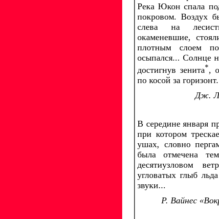
Река Юкон спала по
покровом. Воздух б
слева на лесист
окаменевшие, стоял
плотным слоем по
осыпался... Солнце н
*
достигнув зенита
, 
по косой за горизонт.
Дж. Л
В середине января п
при котором треска
ушах, словно перга
была отмечена те
десятиузловом вет
угловатых глыб льд
звуки...
Р. Вайнес «Вок