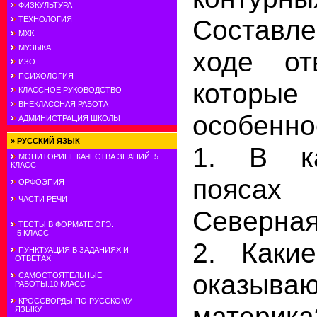
ФИЗКУЛЬТУРА
Составле
ТЕХНОЛОГИЯ
МХК
МУЗЫКА
ходе от
ИЗО
ПСИХОЛОГИЯ
которые
КЛАССНОЕ РУКОВОДСТВО
ВНЕКЛАССНАЯ РАБОТА
особенно
АДМИНИСТРАЦИЯ ШКОЛЫ
»
РУССКИЙ ЯЗЫК
1. В ка
МОНИТОРИНГ КАЧЕСТВА ЗНАНИЙ. 5
КЛАСС
пояса
ОРФОЭПИЯ
ЧАСТИ РЕЧИ
Северная
ТЕСТЫ В ФОРМАТЕ ОГЭ.
5 КЛАСС
2. Каки
ПУНКТУАЦИЯ В ЗАДАНИЯХ И
ОТВЕТАХ
оказываю
САМОСТОЯТЕЛЬНЫЕ
РАБОТЫ.10 КЛАСС
КРОССВОРДЫ ПО РУССКОМУ
материк
ЯЗЫКУ