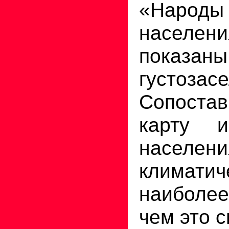
«Наро
населе
пока
густозас
Сопоста
карту и
населен
клима
наиболее
чем это 