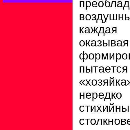
преобла
воздушны
каждая 
оказы
формир
пытается
«хозяйк
нередк
стихийн
столкн