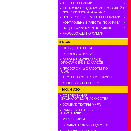
ТЕСТЫ ПО ХИМИИ
КАРТОЧКИ С ЗАДАНИЯМИ ПО ОБЩЕЙ И
НЕОРГАНИЧЕСКОЙ ХИМИИ
ПРОВЕРОЧНЫЕ РАБОТЫ ПО ХИМИИ
КОНТРОЛЬНЫЕ РАБОТЫ ПО ХИМИИ
ПОДГОТОВКА К ЕГЭ ПО ХИМИИ
КРОССВОРДЫ ПО ХИМИИ
»
ОБЖ
ЧТО ДЕЛАТЬ ЕСЛИ ...
РЕКОРДЫ СТИХИИ
РАБОЧИЕ МАТЕРИАЛЫ К
УРОКАМ ОБЖ В 11 КЛАССЕ
ПРОВЕРОЧНЫЕ РАБОТЫ ПО
ОБЖ
ТЕСТЫ ПО ОБЖ. 10-11 КЛАССЫ
КРОССВОРДЫ ПО ОБЖ
»
МХК И ИЗО
СОВРЕМЕННАЯ
ЭНЦИКЛОПЕДИЯ ИСКУССТВА
ВЕЛИКИЕ ТЕАТРЫ МИРА
САМЫЕ ИЗВЕСТНЫЕ
ПАМЯТНИКИ
МУЗЕЕВ МИРА
ВЕЛИКИЕ СОКРОВИЩА МИРА
СОКРОВИЩА РОССИИ