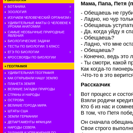
»
БИОЛОГИЯ
Мама, Папа, Петя (
БОТАНИКА
- Обещаешь не груби
ЗООЛОГИЯ
ИЗУЧАЕМ ЧЕЛОВЕЧЕСКИЙ ОРГАНИЗМ
- Ладно, но чур толь
УДИВИТЕЛЬНЫЕ ФАКТЫ О ЧЕЛОВЕКЕ К
- Обещаешь уступат
УРОКАМ АНАТОМИИ
- Да, когда уйду я сп
САМЫЕ НЕОБЫЧНЫЕ ПРИРОДНЫЕ
ЯВЛЕНИЯ
- Обещаешь?
БИОЛОГИЧЕСКИЕ ЗАДАЧИ
- Ладно, что мне ост
ТЕСТЫ ПО БИОЛОГИИ. 5 КЛАСС
- Обещаешь?
ЕГЭ ПО БИОЛОГИИ
- Конечно, ведь это 
КРОССВОРДЫ ПО БИОЛОГИИ
- Ты смотри, какой 
»
ГЕОГРАФИЯ
Как когда-то пионер
УДИВИТЕЛЬНАЯ ГЕОГРАФИЯ
-Что-то в это веритс
КАК ОТКРЫВАЛИ НАШУ ЗЕМЛЮ
Рассказчик
ПЛАНЕТА ЗЕМЛЯ
ВЕЛИКИЕ ЗАГАДКИ ПРИРОДЫ
Вот процесс и состо
СТРАНЫ И НАРОДЫ
Взяли родичи кредит
ОСТРОВА
Кто б из нас и сомн
ВЕЛИКИЕ ГОРОДА МИРА
ШТАТЫ США
В том, что Петя побе
ЗЕМЛИ ГЕРМАНИИ
Он сначала обещан
ДЕПАРТАМЕНТЫ ФРАНЦИИ
Свои строго выполн
НАРОДЫ СЕВЕРА
ЗАДАНИЯ И УПРАЖНЕНИЯ ПО