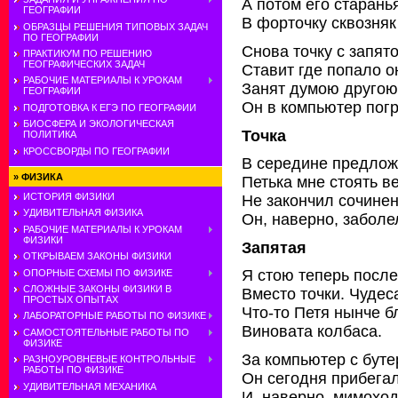
А потом его старань
ГЕОГРАФИИ
В форточку сквозняк
ОБРАЗЦЫ РЕШЕНИЯ ТИПОВЫХ ЗАДАЧ
ПО ГЕОГРАФИИ
Снова точку с запят
ПРАКТИКУМ ПО РЕШЕНИЮ
ГЕОГРАФИЧЕСКИХ ЗАДАЧ
Ставит где попало о
РАБОЧИЕ МАТЕРИАЛЫ К УРОКАМ
Занят думою другою
ГЕОГРАФИИ
Он в компьютер пог
ПОДГОТОВКА К ЕГЭ ПО ГЕОГРАФИИ
БИОСФЕРА И ЭКОЛОГИЧЕСКАЯ
Точка
ПОЛИТИКА
КРОССВОРДЫ ПО ГЕОГРАФИИ
В середине предлож
»
ФИЗИКА
Петька мне стоять в
ИСТОРИЯ ФИЗИКИ
Не закончил сочинен
УДИВИТЕЛЬНАЯ ФИЗИКА
Он, наверно, заболе
РАБОЧИЕ МАТЕРИАЛЫ К УРОКАМ
ФИЗИКИ
Запятая
ОТКРЫВАЕМ ЗАКОНЫ ФИЗИКИ
Я стою теперь посл
ОПОРНЫЕ СХЕМЫ ПО ФИЗИКЕ
СЛОЖНЫЕ ЗАКОНЫ ФИЗИКИ В
Вместо точки. Чудес
ПРОСТЫХ ОПЫТАХ
Что-то Петя нынче б
ЛАБОРАТОРНЫЕ РАБОТЫ ПО ФИЗИКЕ
Виновата колбаса.
САМОСТОЯТЕЛЬНЫЕ РАБОТЫ ПО
ФИЗИКЕ
За компьютер с бут
РАЗНОУРОВНЕВЫЕ КОНТРОЛЬНЫЕ
РАБОТЫ ПО ФИЗИКЕ
Он сегодня прибега
УДИВИТЕЛЬНАЯ МЕХАНИКА
И, наверно, мимохо