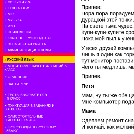
ФИЗКУЛЬТУРА
Припев:
ТЕХНОЛОГИЯ
Пора-пора-порадуемс
МХК
Дурацкой этой точки,
МУЗЫКА
На свете тьма чудес.
ИЗО
Купи-купи-купите ср
ПСИХОЛОГИЯ
Пока мой пыл к учен
КЛАССНОЕ РУКОВОДСТВО
ВНЕКЛАССНАЯ РАБОТА
У всех друзей компь
АДМИНИСТРАЦИЯ ШКОЛЫ
Лишь я один как тор
Тут монитор поставим
»
РУССКИЙ ЯЗЫК
Чего ты медлишь, ма
МОНИТОРИНГ КАЧЕСТВА ЗНАНИЙ. 5
КЛАСС
Припев.
ОРФОЭПИЯ
ЧАСТИ РЕЧИ
Петя
Мам, ну ты же обещ
ТЕСТЫ В ФОРМАТЕ ОГЭ.
5 КЛАСС
Мне компьютер пода
ПУНКТУАЦИЯ В ЗАДАНИЯХ И
ОТВЕТАХ
Мама
САМОСТОЯТЕЛЬНЫЕ
Сделаем ремонт сна
РАБОТЫ.10 КЛАСС
И кончай, как мелкий
КРОССВОРДЫ ПО РУССКОМУ
ЯЗЫКУ