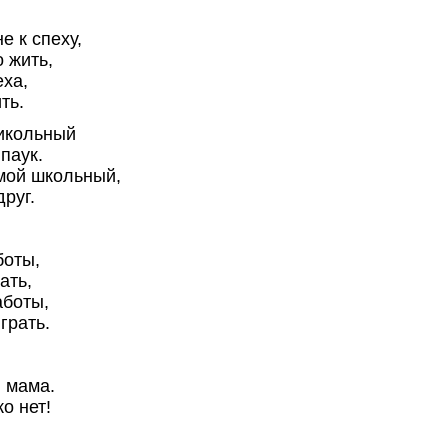
е к спеху,
 жить,
еха,
ть.
рикольный
паук.
 мой школьный,
руг.
боты,
ать,
аботы,
грать.
, мама.
о нет!