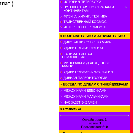
ИСТОРИЯ ПЕТЕРБУРГА
ла" )
ПУТЕШЕСТВИЯ ПО СТРАНАМ И
КОНТИНЕНТАМ
ФИЗИКА, ХИМИЯ, ТЕХНИКА
ТАИНСТВЕННЫЙ КОСМОС
ИНТЕРЕСНО О РЕЛИГИЯХ
»
ПОЗНАВАТЕЛЬНО И ЗАНИМАТЕЛЬНО
ДИКОВИНКИ СО ВСЕГО МИРА
УДИВИТЕЛЬНАЯ ЛОГИКА
ЗАНИМАТЕЛЬНАЯ
ПСИХОЛОГИЯ
МИНЕРАЛЫ И ДРАГОЦЕННЫЕ
КАМНИ
УДИВИТЕЛЬНАЯ АРХЕОЛОГИЯ
ДИВНАЯ ПАЛЕОНТОЛОГИЯ
»
БЕСЕДА ПО ДУШАМ С ТИНЕЙДЖЕРАМИ
МЕЖДУ НАМИ ДЕВОЧКАМИ
МЕЖДУ НАМИ МАЛЬЧИКАМИ
НАС ЖДЕТ ЭКЗАМЕН
»
Статистика
Онлайн всего:
1
Гостей:
1
Пользователей:
0