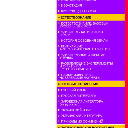
ИЗО-СТУДИЯ
КРОССВОРДЫ ПО МХК
»
ЕСТЕСТВОЗНАНИЕ
ЕСТЕСТВОЗНАНИЕ. БАЗОВЫЙ
УРОВЕНЬ. 10 КЛАСС
УДИВИТЕЛЬНАЯ ИСТОРИЯ
ЗЕМЛИ
ИСТОРИЯ ОСВОЕНИЯ ЗЕМЛИ
ВЕЛИЧАЙШИЕ
АРХЕОЛОГИЧЕСКИЕ ОТКРЫТИЯ
УДИВИТЕЛЬНЫЕ ОТКРЫТИЯ
УЧЕНЫХ
РАЗВИВАЮШИЕ ЭКСПЕРИМЕНТЫ
И ОПЫТЫ ПО
ЕСТЕСТВОЗНАНИЮ
САМЫЕ ИЗВЕСТНЫЕ
НОБЕЛЕВСКИЕ ЛАУРЕАТЫ
»
ГОТОВЫЕ СОЧИНЕНИЯ
РУССКИЙ ЯЗЫК
РУССКАЯ ЛИТЕРАТУРА
ЗАРУБЕЖНАЯ ЛИТЕРАТУРА
(на русск.яз.)
УКРАИНСКИЙ ЯЗЫК
УКРАИНСКАЯ ЛИТЕРАТУРА
ПРИКОЛЫ ИЗ СОЧИНЕНИЙ
»
ПАТРИОТИЧЕСКОЕ ВОСПИТАНИЕ