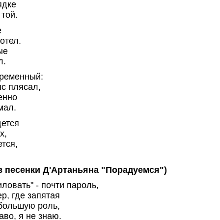
ядке
 той.
е
отел.
ые
л.
ременный:
нс плясал,
енно
мал.
дется
х,
тся,
в песенки Д'Артаньяна "Порадуемся")
ловать" - почти пароль,
р, где запятая
 большую роль,
аво, я не знаю.