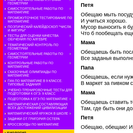
ГЕОМЕТРИИ
Петя
САМОСТОЯТЕЛЬНЫЕ РАБОТЫ ПО
МАТЕМАТИКЕ
Обещаю мыть посуду
ПРОМЕЖУТОЧНОЕ ТЕСТИРОВАНИЕ ПО
И учиться хорошо.
МАТЕМАТИКЕ
Мусор выносить я бу
ПОЭТИЧЕСКИЙ КАЛЕЙДОСКОП "ЧИСЛА
И ФИГУРЫ"
Что б пообещать ещ
ТЕСТЫ ДЛЯ ОЦЕНКИ КАЧЕСТВА
ОБУЧЕНИЯ ПО АЛГЕБРЕ
Мама
ТЕМАТИЧЕСКИЙ КОНТРОЛЬ ПО
ГЕОМЕТРИИ
Обещаешь быть пос
САМОСТОЯТЕЛЬНЫЕ РАБОТЫ ПО
Все заданья выполн
ГЕОМЕТРИИ
КОНТРОЛЬНЫЕ РАБОТЫ ПО
МАТЕМАТИКЕ
Папа
СКАЗОЧНЫЕ ОЛИМПИАДЫ ПО
МАТЕМАТИКЕ
Обещаешь, если нуж
ГИА ПО МАТЕМАТИКЕ В 9 КЛАССЕ.
В маркет за пивком 
ТИПОВЫЕ ЗАДАНИЯ
УЧЕБНО-ТРЕНИРОВОЧНЫЕ ТЕСТЫ ДЛЯ
Мама
ПОДГОТОВКИ К ОГЭ. 9 КЛАСС
ПОДГОТОВКА К ЕГЭ ПО МАТЕМАТИКЕ
Обещаешь ставить т
МАТЕМАТИЧЕСКАЯ СОСТАВЛЯЮЩАЯ
Там, где быть они д
ВСЕХ ДОСТИЖЕНИЙ ЦИВИЛИЗАЦИИ
МАТЕМАТИЧЕСКИЙ КРУЖОК В ШКОЛЕ
Петя
ЗАДАЧКИ ОТ ГРИГОРИЯ ОСТЕРА
КРОССВОРДЫ ПО МАТЕМАТИКЕ
Обещаю, обещаю! И