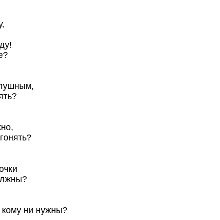
,
ду!
е?
лушным,
ять?
но,
сгонять?
очки
олжны?
 кому ни нужны?