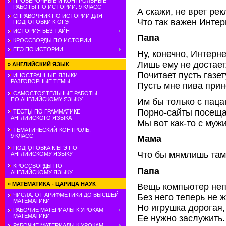
ПРОВЕРОЧНЫЕ И КОНТРОЛЬНЫЕ
РАБОТЫ ПО ИСТОРИИ. 9 КЛАСС
А скажи, не врет рек
СПРАВОЧНИК ПО ИСТОРИИ ДЛЯ
Что так важен Интер
ПОДГОТОВКИ К ОГЭ
ИСТОРИЯ БЕЗ ТАЙН
Папа
КРОССВОРДЫ ПО ИСТОРИИ
ЕГЭ ПО ИСТОРИИ
Ну, конечно, Интерне
Лишь ему не достает
»
АНГЛИЙСКИЙ ЯЗЫК
Почитает пусть газет
ИНОСТРАННЫЕ ЯЗЫКИ.
РАЗГОВОРНЫЕ ТЕМЫ
Пусть мне пива прин
САМОСТОЯТЕЛЬНЫЕ РАБОТЫ
ПО АНГЛИЙСКОМУ ЯЗЫКУ
Им бы только с пац
Порно-сайты посеща
ТЕСТЫ ПО ГРАММАТИКЕ
АНГЛИЙСКОГО ЯЗЫКА
Мы вот как-то с му
ТЕМАТИЧЕСКИЙ КОНТРОЛЬ.
9 КЛАСС
Мама
ПОДГОТОВКА К ЕГЭ ПО
Что бы мямлишь там
АНГЛИЙСКОМУ ЯЗЫКУ
КРОССВОРДЫ ПО
Папа
АНГЛИЙСКОМУ ЯЗЫКУ
»
МАТЕМАТИКА - ЦАРИЦА НАУК
Вещь компьютер неп
ЧИСЛА: ОТ АРИФМЕТИКИ ДО ВЫСШЕЙ
Без него теперь не ж
МАТЕМАТИКИ
Но игрушка дорогая,
РАБОЧИЕ МАТЕРИАЛЫ К УРОКАМ
МАТЕМАТИКИ
Ее нужно заслужить.
РАБОЧИЕ МАТЕРИАЛЫ К УРОКАМ