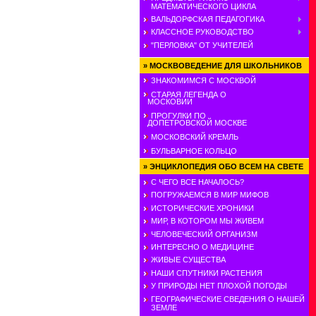
МАТЕМАТИЧЕСКОГО ЦИКЛА
ВАЛЬДОРФСКАЯ ПЕДАГОГИКА
КЛАССНОЕ РУКОВОДСТВО
"ПЕРЛОВКА" ОТ УЧИТЕЛЕЙ
»
МОСКВОВЕДЕНИЕ ДЛЯ ШКОЛЬНИКОВ
ЗНАКОМИМСЯ С МОСКВОЙ
СТАРАЯ ЛЕГЕНДА О
МОСКОВИИ
ПРОГУЛКИ ПО
ДОПЕТРОВСКОЙ МОСКВЕ
МОСКОВСКИЙ КРЕМЛЬ
БУЛЬВАРНОЕ КОЛЬЦО
»
ЭНЦИКЛОПЕДИЯ ОБО ВСЕМ НА СВЕТЕ
С ЧЕГО ВСЕ НАЧАЛОСЬ?
ПОГРУЖАЕМСЯ В МИР МИФОВ
ИСТОРИЧЕСКИЕ ХРОНИКИ
МИР, В КОТОРОМ МЫ ЖИВЕМ
ЧЕЛОВЕЧЕСКИЙ ОРГАНИЗМ
ИНТЕРЕСНО О МЕДИЦИНЕ
ЖИВЫЕ СУЩЕСТВА
НАШИ СПУТНИКИ РАСТЕНИЯ
У ПРИРОДЫ НЕТ ПЛОХОЙ ПОГОДЫ
ГЕОГРАФИЧЕСКИЕ СВЕДЕНИЯ О НАШЕЙ
ЗЕМЛЕ