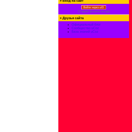
»
Вход на сайт
Войти через uID
Старая форма входа
»
Друзья сайта
Официальный блог
Сообщество uCoz
База знаний uCoz