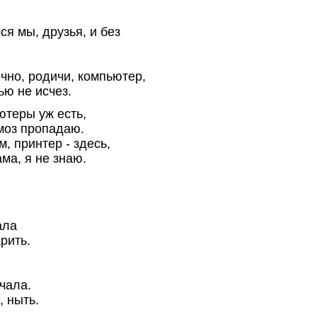
я мы, друзья, и без
очно, родичи, компьютер,
ью не исчез.
ютеры уж есть,
моз пропадаю.
, принтер - здесь,
ма, я не знаю.
ала
рить.
чала.
, ныть.