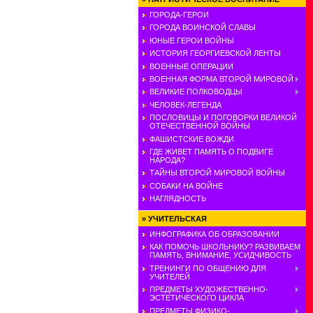
ГОРОДА-ГЕРОИ
ГОРОДА ВОИНСКОЙ СЛАВЫ
ЮНЫЕ ГЕРОИ ВОЙНЫ
ИСТОРИЯ ГЕОРГИЕВСКОЙ ЛЕНТЫ
ВОЕННЫЕ ОПЕРАЦИИ
ВОЕННАЯ ФОРМА ВТОРОЙ МИРОВОЙ
ВЕЛИКИЕ ПОЛКОВОДЦЫ
ЧЕЛОВЕК-ЛЕГЕНДА
ПОСЛОВИЦЫ И ПОГОВОРКИ ВЕЛИКОЙ
ОТЕЧЕСТВЕННОЙ ВОЙНЫ
ФАШИСТСКИЕ ВОЖДИ
ГДЕ ЖИВЕТ ПАМЯТЬ О ПОДВИГЕ
НАРОДА?
ТАЙНЫ ВТОРОЙ МИРОВОЙ ВОЙНЫ
СОБАКИ НА ВОЙНЕ
НАГЛЯДНОСТЬ
»
УЧИТЕЛЬСКАЯ
ИНФОГРАФИКА ОБ ОБРАЗОВАНИИ
КАК ПОМОЧЬ ШКОЛЬНИКУ? РАЗВИВАЕМ
ПАМЯТЬ, ВНИМАНИЕ, УСИДЧИВОСТЬ
ТРЕНИНГИ ПО ОБЩЕНИЮ ДЛЯ
УЧИТЕЛЕЙ
ПРЕДМЕТЫ ХУДОЖЕСТВЕННО-
ЭСТЕТИЧЕСКОГО ЦИКЛА
ПРЕДМЕТЫ ФИЗИКО-