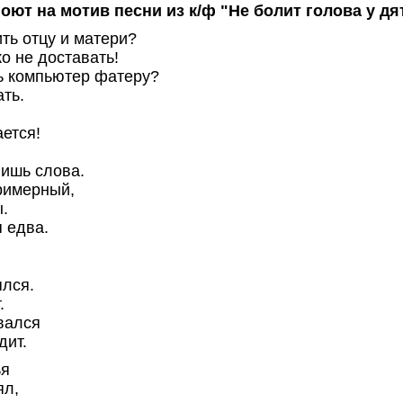
поют на мотив песни из к/ф "Не болит голова у дят
ть отцу и матери?
ко не доставать!
ь компьютер фатеру?
ать.
ается!
лишь слова.
примерный,
ы.
я едва.
ялся.
.
евался
дит.
ья
ял,