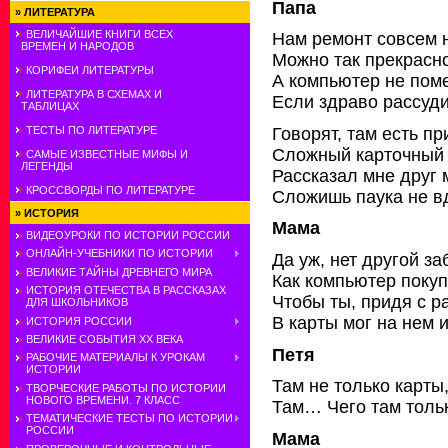
Папа
»
ЛИТЕРАТУРА
ВЕЛИЧАЙШИЕ КНИГИ ВСЕХ
Нам ремонт совсем н
ВРЕМЕН И НАРОДОВ
Можно так прекрасно
КОРИФЕИ ЛИТЕРАТУРЫ
А компьютер не пом
ЛИТЕРАТУРА В СХЕМАХ И
Если здраво рассуди
ТАБЛИЦАХ
Говорят, там есть п
ТЕСТЫ ПО ЛИТЕРАТУРЕ
Сложный карточный 
САМЫЕ ИЗВЕСТНЫЕ МИФЫ И
ЛЕГЕНДЫ
Рассказал мне друг
КРОССВОРДЫ ПО ЛИТЕРАТУРЕ
Сложишь паука не вд
»
ИСТОРИЯ
Мама
ВИДЕОУРОКИ ПО ИСТОРИИ РОССИИ
ОНЛАЙН-УЧЕБНИКИ ПО ИСТОРИИ
Да уж, нет другой за
ВЕЛИКИЕ ТАЙНЫ ДРЕВНЕГО МИРА
Как компьютер покуп
ИСТОРИЯ ОТЕЧЕСТВА В РАССКАЗАХ
Чтобы ты, придя с р
ДЛЯ ШКОЛЬНИКОВ
В карты мог на нем и
ИСТОРИЯ РОССИИ
ВЕЛИКИЕ СОБЫТИЯ ХХ ВЕКА
Петя
РАБОЧИЕ МАТЕРИАЛЫ К УРОКАМ
ИСТОРИИ
Там не только карты
ТВОРЧЕСКИЕ РАБОТЫ ПО ИСТОРИИ
НОВОГО ВРЕМЕНИ. 7 КЛАСС
Там… Чего там тольк
ТЕМАТИЧЕСКИЕ ТЕСТЫ ПО ИСТОРИИ
РОССИИ
Мама