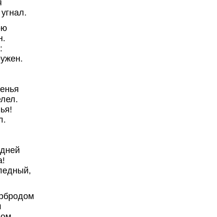
я
 угнал.
ою
н.
:
ружен.
енья
елел.
ья!
л.
едней
а!
ледный,
ербродом
л
дом