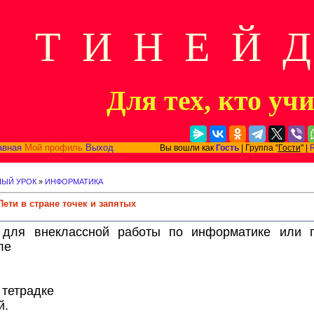
Т И Н Е Й 
Для тех, кто уч
авная
Мой профиль
Выход
Вы вошли как
Гость
| Группа "
Гости
" |
НЫЙ УРОК
»
ИНФОРМАТИКА
ети в стране точек и запятых
 для внеклассной работы по информатике или п
ле
 тетрадке
й.