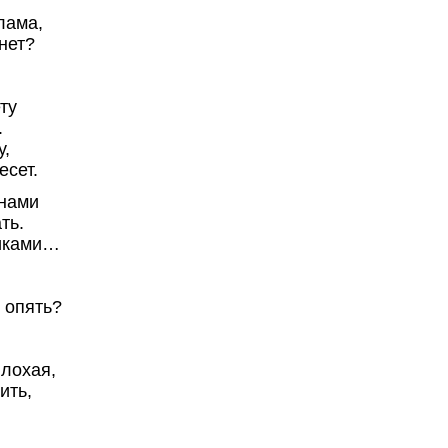
лама,
нет?
ту
.
у,
есет.
анами
ть.
жиками…
 опять?
лохая,
ить,