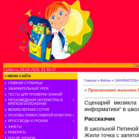
Гл
Суббота, 08.08.2026, 01:46:47
»
МЕНЮ САЙТА
Главная
»
Файлы
»
ЗАНИМАТЕЛЬ
ГЛАВНАЯ СТРАНИЦА
ЗАНИМАТЕЛЬНЫЙ УРОК
Приключения мальчика П
ТЕСТЫ ДЛЯ ПРОВЕРКИ ЗНАНИЙ
ПРОИЗВЕДЕНИЯ ЛИТЕРАТУРЫ В
Сценарий мюзикла
КРАТКОМ ИЗЛОЖЕНИИ
информатики" в шко
ВЕЛИКОЛЕПНАЯ СОТНЯ
ОСНОВЫ ПРАВОСЛАВНОЙ КУЛЬТУРЫ
Рассказчик
КРОССВОДЫ К УРОКАМ
ЗАЧЕТЫ
В школьной Петиной
РЕФЕРАТЫ
Жили точка с запято
ПОСЛЕ УРОКОВ