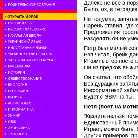
Далеко не все в пор
РОДИТЕЛЬСКОЕ СОБРАНИЕ
Было, ох, в тетрадке
»
ОТКРЫТЫЙ УРОК
Не подумав, запяты
РУССКИЙ ЯЗЫК
Парень ставил, где х
РУССКАЯ ЛИТЕРАТУРА
Предложения прост
НАЧАЛЬНАЯ ШКОЛА
Разделять он не уме
УКРАИНСКИЙ ЯЗЫК
Петр был малый сов
ИНОСТРАННЫЕ ЯЗЫКИ
Рэп читал, брейк-да
УКРАИНСКАЯ ЛИТЕРАТУРА
И компьютер постеп
ЗАРУБЕЖНАЯ ЛИТЕРАТУРА
МАТЕМАТИКА
Он из предков выжи
ИСТОРИЯ
Он считал, что обой
ОБЩЕСТВОЗНАНИЕ
Без дурацких запяты
БИОЛОГИЯ
Информатикой займе
ГЕОГРАФИЯ
Будет с ЭВМ на ты.
ФИЗИКА
АСТРОНОМИЯ
Петя (поет на моти
ИНФОРМАТИКА
"Казнить нельзя поми
ХИМИЯ
Единственный приме
ОБЖ
ЭКОНОМИКА
Играет, может быть,
ЭКОЛОГИЯ
Других примеров, пр