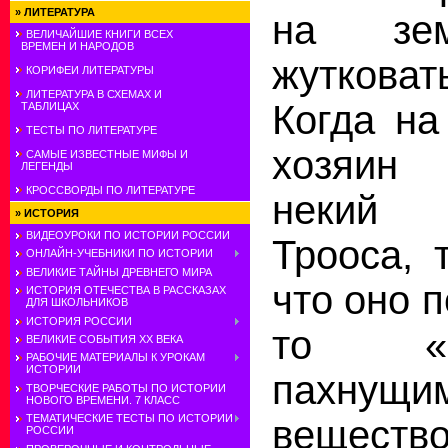
»
ЛИТЕРАТУРА
на зе
ВЕЛИЧАЙШИЕ КНИГИ ВСЕХ
ВРЕМЕН И НАРОДОВ
жутков
КОРИФЕИ ЛИТЕРАТУРЫ
ЛИТЕРАТУРА В СХЕМАХ И
Когда на
ТАБЛИЦАХ
ТЕСТЫ ПО ЛИТЕРАТУРЕ
хозяин
САМЫЕ ИЗВЕСТНЫЕ МИФЫ И
ЛЕГЕНДЫ
КРОССВОРДЫ ПО ЛИТЕРАТУРЕ
некий 
»
ИСТОРИЯ
ВИДЕОУРОКИ ПО ИСТОРИИ РОССИИ
Трооса, 
ОНЛАЙН-УЧЕБНИКИ ПО ИСТОРИИ
ВЕЛИКИЕ ТАЙНЫ ДРЕВНЕГО МИРА
что оно 
ИСТОРИЯ ОТЕЧЕСТВА В РАССКАЗАХ
ДЛЯ ШКОЛЬНИКОВ
ИСТОРИЯ РОССИИ
то «ом
ВЕЛИКИЕ СОБЫТИЯ ХХ ВЕКА
РАБОЧИЕ МАТЕРИАЛЫ К УРОКАМ
ИСТОРИИ
пахнущи
ТВОРЧЕСКИЕ РАБОТЫ ПО ИСТОРИИ
НОВОГО ВРЕМЕНИ. 7 КЛАСС
ТЕМАТИЧЕСКИЕ ТЕСТЫ ПО ИСТОРИИ
вещес
РОССИИ