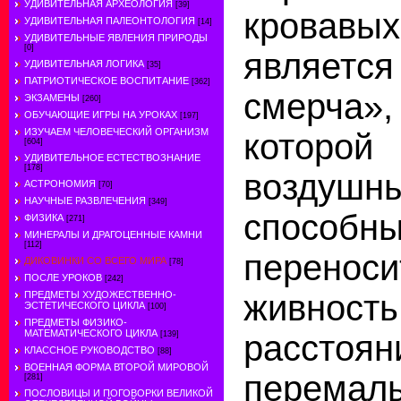
УДИВИТЕЛЬНАЯ АРХЕОЛОГИЯ
[39]
кровав
УДИВИТЕЛЬНАЯ ПАЛЕОНТОЛОГИЯ
[14]
УДИВИТЕЛЬНЫЕ ЯВЛЕНИЯ ПРИРОДЫ
[0]
являет
УДИВИТЕЛЬНАЯ ЛОГИКА
[35]
ПАТРИОТИЧЕСКОЕ ВОСПИТАНИЕ
[362]
смерча
ЭКЗАМЕНЫ
[260]
ОБУЧАЮЩИЕ ИГРЫ НА УРОКАХ
[197]
ИЗУЧАЕМ ЧЕЛОВЕЧЕСКИЙ ОРГАНИЗМ
котор
[604]
УДИВИТЕЛЬНОЕ ЕСТЕСТВОЗНАНИЕ
[178]
воздуш
АСТРОНОМИЯ
[70]
НАУЧНЫЕ РАЗВЛЕЧЕНИЯ
[349]
способн
ФИЗИКА
[271]
МИНЕРАЛЫ И ДРАГОЦЕННЫЕ КАМНИ
[112]
перено
ДИКОВИНКИ СО ВСЕГО МИРА
[78]
ПОСЛЕ УРОКОВ
[242]
живност
ПРЕДМЕТЫ ХУДОЖЕСТВЕННО-
ЭСТЕТИЧЕСКОГО ЦИКЛА
[100]
ПРЕДМЕТЫ ФИЗИКО-
МАТЕМАТИЧЕСКОГО ЦИКЛА
рассто
[139]
КЛАССНОЕ РУКОВОДСТВО
[88]
ВОЕННАЯ ФОРМА ВТОРОЙ МИРОВОЙ
перемал
[281]
ПОСЛОВИЦЫ И ПОГОВОРКИ ВЕЛИКОЙ