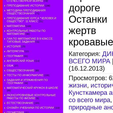
ОТЕЧЕСТВЕННОЙ ВОЙНЫ
[18]
дорог
ПРЕПОДАВАНИЕ ИСТОРИИ
[196]
МЕТОДИКА ПРЕПОДАВАНИЯ
ОБЩЕСТВОЗНАНИЯ
[71]
Останки
ПРЕПОДАВАНИЕ КУРСА "ЧЕЛОВЕК И
ОБЩЕСТВО". 11 КЛАСС
[51]
МАТЕМАТИКА
[140]
жертв 
КОНТРОЛЬНЫЕ РАБОТЫ ПО
МАТЕМАТИКЕ
[90]
кровавые
ГИА ПО МАТЕМАТИКЕ В 9 КЛАССЕ.
ТИПОВЫЕ ЗАДАНИЯ
[11]
ИСТОРИЯ
[25]
ЛИТЕРАТУРА
Категория
:
ДИ
[10]
ГЕОГРАФИЯ
[91]
ВСЕГО МИРА
АНГЛИЙСКИЙ ЯЗЫК
[114]
ОБЖ
[37]
(16.12.2013)
ОБЩЕСТВОЗНАНИЕ
[80]
ТЕСТЫ ПО ИНФОРМАТИКЕ
[100]
Просмотров
:
6
ЗАДАНИЯ И УПРАЖНЕНИЯ ПО
ГЕОГРАФИИ
жизни
,
истори
[34]
МАТЕМАТИЧЕСКИЙ КРУЖОК В ШКОЛЕ
Кунсткамера 
[60]
РАЗНОУРОВНЕВЫЕ КОНТРОЛЬНЫЕ
со всего мира
РАБОТЫ ПО ФИЗИКЕ
[9]
ЕСТЕСТВОЗНАНИЕ
[193]
природные ан
ОНЛАЙН-УЧЕБНИКИ ПО ИСТОРИИ
[110]
ГЕОМЕТРИЯ
[31]