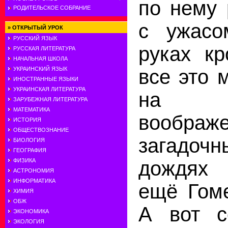
по нему 
РОДИТЕЛЬСКОЕ СОБРАНИЕ
с ужасо
»
ОТКРЫТЫЙ УРОК
РУССКИЙ ЯЗЫК
руках кр
РУССКАЯ ЛИТЕРАТУРА
НАЧАЛЬНАЯ ШКОЛА
все это 
УКРАИНСКИЙ ЯЗЫК
ИНОСТРАННЫЕ ЯЗЫКИ
УКРАИНСКАЯ ЛИТЕРАТУРА
на б
ЗАРУБЕЖНАЯ ЛИТЕРАТУРА
МАТЕМАТИКА
воображе
ИСТОРИЯ
ОБЩЕСТВОЗНАНИЕ
загадоч
БИОЛОГИЯ
ГЕОГРАФИЯ
дождях
ФИЗИКА
АСТРОНОМИЯ
ИНФОРМАТИКА
ещё Гоме
ХИМИЯ
ОБЖ
А вот с
ЭКОНОМИКА
ЭКОЛОГИЯ