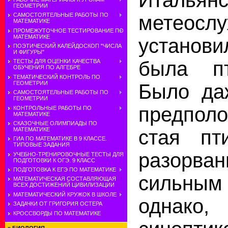
ГЕОМЕТРИИ
метеосл
САМОСТОЯТЕЛЬНЫЕ РАБОТЫ ПО
МАТЕМАТИКЕ
ПРОМЕЖУТОЧНОЕ ТЕСТИРОВАНИЕ ПО
МАТЕМАТИКЕ
установ
ПОЭТИЧЕСКИЙ КАЛЕЙДОСКОП "ЧИСЛА
И ФИГУРЫ"
была пт
ТЕСТЫ ДЛЯ ОЦЕНКИ КАЧЕСТВА
ОБУЧЕНИЯ ПО АЛГЕБРЕ
ТЕМАТИЧЕСКИЙ КОНТРОЛЬ ПО
ГЕОМЕТРИИ
Было да
САМОСТОЯТЕЛЬНЫЕ РАБОТЫ ПО
ГЕОМЕТРИИ
предпол
КОНТРОЛЬНЫЕ РАБОТЫ ПО
МАТЕМАТИКЕ
СКАЗОЧНЫЕ ОЛИМПИАДЫ ПО
МАТЕМАТИКЕ
стая пт
ГИА ПО МАТЕМАТИКЕ В 9 КЛАССЕ.
ТИПОВЫЕ ЗАДАНИЯ
разорван
УЧЕБНО-ТРЕНИРОВОЧНЫЕ ТЕСТЫ ДЛЯ
ПОДГОТОВКИ К ОГЭ. 9 КЛАСС
ПОДГОТОВКА К ЕГЭ ПО МАТЕМАТИКЕ
сильны
МАТЕМАТИЧЕСКАЯ СОСТАВЛЯЮЩАЯ
ВСЕХ ДОСТИЖЕНИЙ ЦИВИЛИЗАЦИИ
МАТЕМАТИЧЕСКИЙ КРУЖОК В ШКОЛЕ
однако
ЗАДАЧКИ ОТ ГРИГОРИЯ ОСТЕРА
КРОССВОРДЫ ПО МАТЕМАТИКЕ