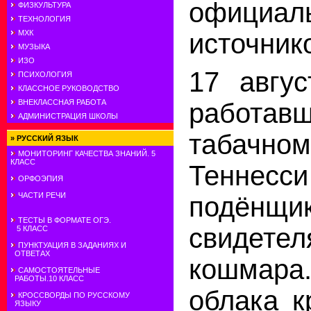
официал
ФИЗКУЛЬТУРА
ТЕХНОЛОГИЯ
источник
МХК
МУЗЫКА
ИЗО
17 авгус
ПСИХОЛОГИЯ
КЛАССНОЕ РУКОВОДСТВО
ВНЕКЛАССНАЯ РАБОТА
работ
АДМИНИСТРАЦИЯ ШКОЛЫ
табачном
»
РУССКИЙ ЯЗЫК
МОНИТОРИНГ КАЧЕСТВА ЗНАНИЙ. 5
КЛАСС
Тенне
ОРФОЭПИЯ
ЧАСТИ РЕЧИ
подёнщик
ТЕСТЫ В ФОРМАТЕ ОГЭ.
свидетел
5 КЛАСС
ПУНКТУАЦИЯ В ЗАДАНИЯХ И
ОТВЕТАХ
кошмара.
САМОСТОЯТЕЛЬНЫЕ
РАБОТЫ.10 КЛАСС
облака к
КРОССВОРДЫ ПО РУССКОМУ
ЯЗЫКУ