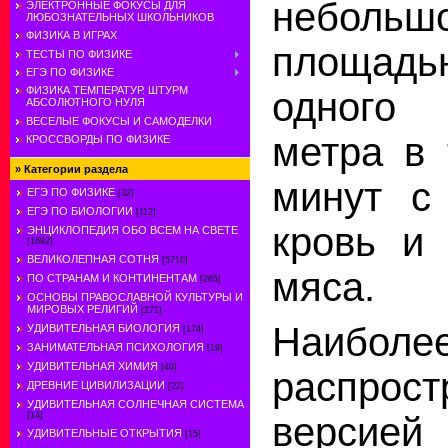
неболь
ЭЛЕКТРОННЫЕ ФОКУСЫ ДЛЯ
ЛЮБОЗНАТЕЛЬНЫХ ШКОЛЬНИКОВ
ФИЗИКА В ИГРАХ
площа
ТЕСТЫ ПО ФИЗИКЕ
ЕГЭ ПО ФИЗИКЕ
ФИЗИКА ТЕМПЕРАТУР. ШТУРМ
одного 
АБСОЛЮТНОГО НУЛЯ
ВЕСЕЛЫЕ ФОКУСЫ И САМОДЕЛКИ
метра в 
КРОССВОРДЫ ПО ФИЗИКЕ
»
Категории раздела
минут с
ЕГЭ ПО ФИЗИКЕ
[32]
ЕГЭ ПО БИОЛОГИИ
[112]
кровь и 
ЭНЦИКЛОПЕДИЯ ОБО ВСЕМ НА СВЕТЕ
[1692]
ВЕЛИКОЛЕПНАЯ СОТНЯ
[5710]
мяса.
ПО СТРАНАМ И КОНТИНЕНТАМ
[265]
ОСНОВЫ ПРАВОСЛАВНОЙ КУЛЬТУРЫ И
МИРОВЫХ РЕЛИГИЙ
[271]
Наиболе
УДИВИТЕЛЬНАЯ БИОЛОГИЯ
[174]
ЗАНИМАТЕЛЬНАЯ ПСИХОЛОГИЯ
[19]
УДИВИТЕЛЬНАЯ ХИМИЯ
[40]
распрост
ДРЕВНИЕ ЦИВИЛИЗАЦИИ
[22]
УДИВИТЕЛЬНАЯ СОЛНЕЧНАЯ СИСТЕМА
[14]
версией
УДИВИТЕЛЬНЫЕ ОТКРЫТИЯ
[15]