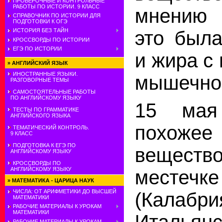
ПРОВЕРОЧНЫЕ И КОНТРОЛЬНЫЕ
РАБОТЫ ПО ИСТОРИИ. 9 КЛАСС
мнению 
СПРАВОЧНИК ПО ИСТОРИИ ДЛЯ
ПОДГОТОВКИ К ОГЭ
ИСТОРИЯ БЕЗ ТАЙН
это была
КРОССВОРДЫ ПО ИСТОРИИ
ЕГЭ ПО ИСТОРИИ
и жира с
»
АНГЛИЙСКИЙ ЯЗЫК
ИНОСТРАННЫЕ ЯЗЫКИ.
мышечной
РАЗГОВОРНЫЕ ТЕМЫ
САМОСТОЯТЕЛЬНЫЕ РАБОТЫ
ПО АНГЛИЙСКОМУ ЯЗЫКУ
15 мая
ТЕСТЫ ПО ГРАММАТИКЕ
АНГЛИЙСКОГО ЯЗЫКА
похоже
ТЕМАТИЧЕСКИЙ КОНТРОЛЬ.
9 КЛАСС
ПОДГОТОВКА К ЕГЭ ПО
вещест
АНГЛИЙСКОМУ ЯЗЫКУ
КРОССВОРДЫ ПО
АНГЛИЙСКОМУ ЯЗЫКУ
местечк
»
МАТЕМАТИКА - ЦАРИЦА НАУК
ЧИСЛА: ОТ АРИФМЕТИКИ ДО ВЫСШЕЙ
(Калабри
МАТЕМАТИКИ
РАБОЧИЕ МАТЕРИАЛЫ К УРОКАМ
МАТЕМАТИКИ
Итальянс
РАБОЧИЕ МАТЕРИАЛЫ К УРОКАМ