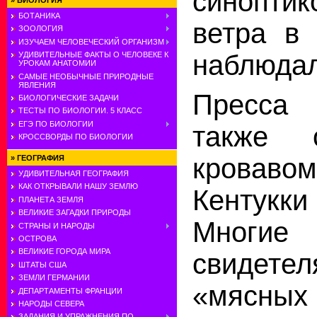
синопти
»
БИОЛОГИЯ
БОТАНИКА
ветра в 
ЗООЛОГИЯ
ИЗУЧАЕМ ЧЕЛОВЕЧЕСКИЙ ОРГАНИЗМ
наблюдал
УДИВИТЕЛЬНЫЕ ФАКТЫ О ЧЕЛОВЕКЕ К
УРОКАМ АНАТОМИИ
САМЫЕ НЕОБЫЧНЫЕ ПРИРОДНЫЕ
ЯВЛЕНИЯ
Пресса
БИОЛОГИЧЕСКИЕ ЗАДАЧИ
ТЕСТЫ ПО БИОЛОГИИ. 5 КЛАСС
ЕГЭ ПО БИОЛОГИИ
также 
КРОССВОРДЫ ПО БИОЛОГИИ
кровав
»
ГЕОГРАФИЯ
УДИВИТЕЛЬНАЯ ГЕОГРАФИЯ
КАК ОТКРЫВАЛИ НАШУ ЗЕМЛЮ
Кентук
ПЛАНЕТА ЗЕМЛЯ
ВЕЛИКИЕ ЗАГАДКИ ПРИРОДЫ
Многие
СТРАНЫ И НАРОДЫ
ОСТРОВА
ВЕЛИКИЕ ГОРОДА МИРА
свидете
ШТАТЫ США
ЗЕМЛИ ГЕРМАНИИ
«мясны
ДЕПАРТАМЕНТЫ ФРАНЦИИ
НАРОДЫ СЕВЕРА
ЗАДАНИЯ И УПРАЖНЕНИЯ ПО