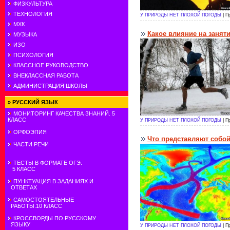
ФИЗКУЛЬТУРА
ТЕХНОЛОГИЯ
У ПРИРОДЫ НЕТ ПЛОХОЙ ПОГОДЫ
| П
МХК
Какое влияние на занят
МУЗЫКА
ИЗО
ПСИХОЛОГИЯ
КЛАССНОЕ РУКОВОДСТВО
ВНЕКЛАССНАЯ РАБОТА
АДМИНИСТРАЦИЯ ШКОЛЫ
»
РУССКИЙ ЯЗЫК
МОНИТОРИНГ КАЧЕСТВА ЗНАНИЙ. 5
КЛАСС
У ПРИРОДЫ НЕТ ПЛОХОЙ ПОГОДЫ
| П
ОРФОЭПИЯ
Что представляют собо
ЧАСТИ РЕЧИ
ТЕСТЫ В ФОРМАТЕ ОГЭ.
5 КЛАСС
ПУНКТУАЦИЯ В ЗАДАНИЯХ И
ОТВЕТАХ
САМОСТОЯТЕЛЬНЫЕ
РАБОТЫ.10 КЛАСС
КРОССВОРДЫ ПО РУССКОМУ
ЯЗЫКУ
У ПРИРОДЫ НЕТ ПЛОХОЙ ПОГОДЫ
| П