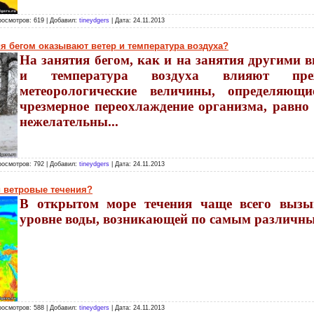
росмотров: 619 | Добавил:
tineydgers
| Дата:
24.11.2013
ия бегом оказывают ветер и температура воздуха?
На занятия бегом, как и на занятия другими в
и температура воздуха влияют пр
метеорологические величины, определяющ
чрезмерное переохлаждение организма, равно 
нежелательны...
росмотров: 792 | Добавил:
tineydgers
| Дата:
24.11.2013
й ветровые течения?
В открытом море течения чаще всего вызы
уровне воды, возникающей по самым различн
росмотров: 588 | Добавил:
tineydgers
| Дата:
24.11.2013