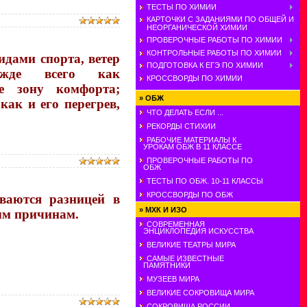
ТЕСТЫ ПО ХИМИИ
КАРТОЧКИ С ЗАДАНИЯМИ ПО ОБЩЕЙ И
НЕОРГАНИЧЕСКОЙ ХИМИИ
ПРОВЕРОЧНЫЕ РАБОТЫ ПО ХИМИИ
КОНТРОЛЬНЫЕ РАБОТЫ ПО ХИМИИ
идами спорта, ветер
ПОДГОТОВКА К ЕГЭ ПО ХИМИИ
ежде всего как
КРОССВОРДЫ ПО ХИМИИ
ие зону комфорта;
»
ОБЖ
как и его перегрев,
ЧТО ДЕЛАТЬ ЕСЛИ ...
РЕКОРДЫ СТИХИИ
РАБОЧИЕ МАТЕРИАЛЫ К
УРОКАМ ОБЖ В 11 КЛАССЕ
ПРОВЕРОЧНЫЕ РАБОТЫ ПО
ОБЖ
ТЕСТЫ ПО ОБЖ. 10-11 КЛАССЫ
КРОССВОРДЫ ПО ОБЖ
ваются разницей в
»
МХК И ИЗО
ым причинам.
СОВРЕМЕННАЯ
ЭНЦИКЛОПЕДИЯ ИСКУССТВА
ВЕЛИКИЕ ТЕАТРЫ МИРА
САМЫЕ ИЗВЕСТНЫЕ
ПАМЯТНИКИ
МУЗЕЕВ МИРА
ВЕЛИКИЕ СОКРОВИЩА МИРА
СОКРОВИЩА РОССИИ