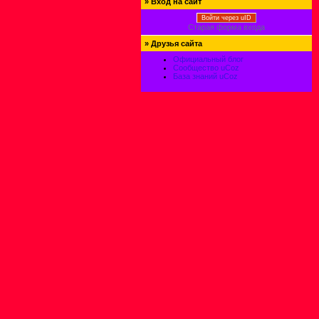
»
Вход на сайт
Войти через uID
Старая форма входа
»
Друзья сайта
Официальный блог
Сообщество uCoz
База знаний uCoz