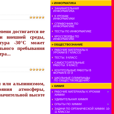
»
ИНФОРМАТИКА
ЗАНИМАТЕЛЬНАЯ
ИНФОРМАТИКА
К УРОКАМ
ИНФОРМАТИКИ
СПРАВОЧНИК ПО
ИНФОРМАТИКЕ
пени достигается не
ТЕСТЫ ПО ИНФОРМАТИКЕ
и внешней среды,
КРОССВОРДЫ ПО
ИНФОРМАТИКЕ
тура -30°C может
»
ОБЩЕСТВОЗНАНИЕ
льного пребывания
РАБОЧИЕ МАТЕРИАЛЫ К
УРОКАМ В 7 КЛАССЕ
ра...
ТЕСТЫ. 9 КЛАСС
САМОСТОЯТЕЛЬНЫЕ
РАБОТЫ. 9 КЛАСС
КОНТРОЛЬНЫЕ РАБОТЫ В
ФОРМАТЕ ЕГЭ
ШКОЛЬНЫЕ ОЛИМПИАДЫ
ПО ОБЩЕСТВОВЕДЕНИЮ
 или альпинизмом,
»
ХИМИЯ
яния атмосферы,
РАБОЧИЕ МАТЕРИАЛЫ К УРОКАМ
значительной высоте
ХИМИИ
УДИВИТЕЛЬНАЯ ХИМИЯ
ОПЫТЫ ПО ХИМИИ
ЗАДАЧИ ПО ОРГАНИЧЕСКОЙ ХИМИИ. 10-
11 КЛАССЫ