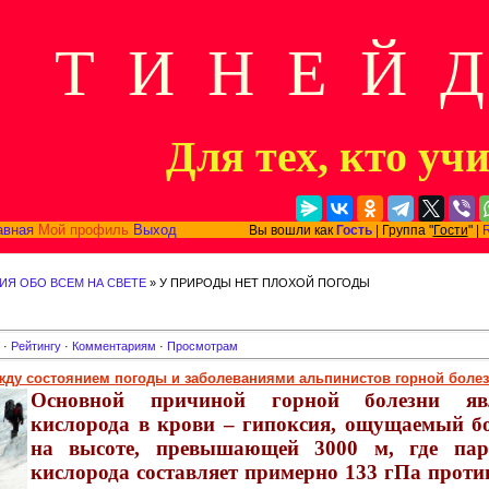
Т И Н Е Й 
Для тех, кто уч
авная
Мой профиль
Выход
Вы вошли как
Гость
| Группа "
Гости
" |
ИЯ ОБО ВСЕМ НА СВЕТЕ
» У ПРИРОДЫ НЕТ ПЛОХОЙ ПОГОДЫ
·
Рейтингу
·
Комментариям
·
Просмотрам
жду состоянием погоды и заболеваниями альпинистов горной боле
Основной причиной горной болезни явл
кислорода в крови – гипоксия, ощущаемый 
на высоте, превышающей 3000 м, где пар
кислорода составляет примерно 133 гПа проти