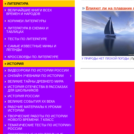
»
ЛИТЕРАТУРА
Влияют ли на плавание 
ВЕЛИЧАЙШИЕ КНИГИ ВСЕХ
ВРЕМЕН И НАРОДОВ
КОРИФЕИ ЛИТЕРАТУРЫ
ЛИТЕРАТУРА В СХЕМАХ И
ТАБЛИЦАХ
ТЕСТЫ ПО ЛИТЕРАТУРЕ
САМЫЕ ИЗВЕСТНЫЕ МИФЫ И
ЛЕГЕНДЫ
КРОССВОРДЫ ПО ЛИТЕРАТУРЕ
У ПРИРОДЫ НЕТ ПЛОХОЙ ПОГОДЫ
| П
»
ИСТОРИЯ
ВИДЕОУРОКИ ПО ИСТОРИИ РОССИИ
ОНЛАЙН-УЧЕБНИКИ ПО ИСТОРИИ
ВЕЛИКИЕ ТАЙНЫ ДРЕВНЕГО МИРА
ИСТОРИЯ ОТЕЧЕСТВА В РАССКАЗАХ
ДЛЯ ШКОЛЬНИКОВ
ИСТОРИЯ РОССИИ
ВЕЛИКИЕ СОБЫТИЯ ХХ ВЕКА
РАБОЧИЕ МАТЕРИАЛЫ К УРОКАМ
ИСТОРИИ
ТВОРЧЕСКИЕ РАБОТЫ ПО ИСТОРИИ
НОВОГО ВРЕМЕНИ. 7 КЛАСС
ТЕМАТИЧЕСКИЕ ТЕСТЫ ПО ИСТОРИИ
РОССИИ