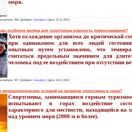
моря.
росмотров: 594 | Добавил:
tineydgers
| Дата:
24.11.2013
оды особенно велика для спортсмена опасность переохлаждения?
Хотя охлаждение организма до критической сте
при одинаковом для всех людей состояни
опытным путем установлено, что темпера
считаться предельным значением для длите
человека под ее воздействием при отсутствии вет
росмотров: 567 | Добавил:
tineydgers
| Дата:
24.11.2013
 метеорологических условий на организм спортсмена в горах?
Спортсмены, занимающиеся горным туризмом
испытывают в горах воздействие состо
характерного для местности, находящейся на 
над уровнем моря (2000 м и более).