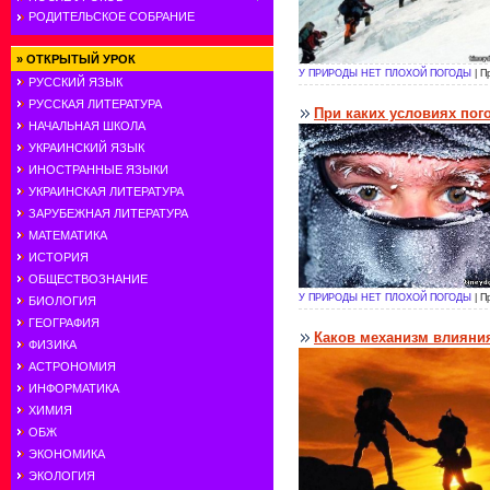
РОДИТЕЛЬСКОЕ СОБРАНИЕ
»
ОТКРЫТЫЙ УРОК
У ПРИРОДЫ НЕТ ПЛОХОЙ ПОГОДЫ
| П
РУССКИЙ ЯЗЫК
РУССКАЯ ЛИТЕРАТУРА
При каких условиях пог
НАЧАЛЬНАЯ ШКОЛА
УКРАИНСКИЙ ЯЗЫК
ИНОСТРАННЫЕ ЯЗЫКИ
УКРАИНСКАЯ ЛИТЕРАТУРА
ЗАРУБЕЖНАЯ ЛИТЕРАТУРА
МАТЕМАТИКА
ИСТОРИЯ
ОБЩЕСТВОЗНАНИЕ
У ПРИРОДЫ НЕТ ПЛОХОЙ ПОГОДЫ
| П
БИОЛОГИЯ
ГЕОГРАФИЯ
Каков механизм влияния
ФИЗИКА
АСТРОНОМИЯ
ИНФОРМАТИКА
ХИМИЯ
ОБЖ
ЭКОНОМИКА
ЭКОЛОГИЯ