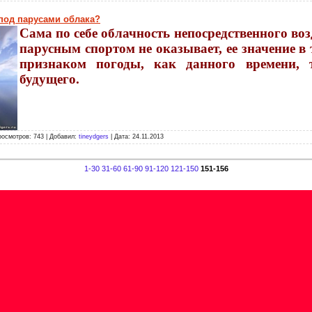
под парусами облака?
Сама по себе облачность непосредственного воз
парусным спортом не оказывает, ее значение в 
признаком погоды, как данного времени,
будущего.
росмотров: 743 | Добавил:
tineydgers
| Дата:
24.11.2013
1-30
31-60
61-90
91-120
121-150
151-156