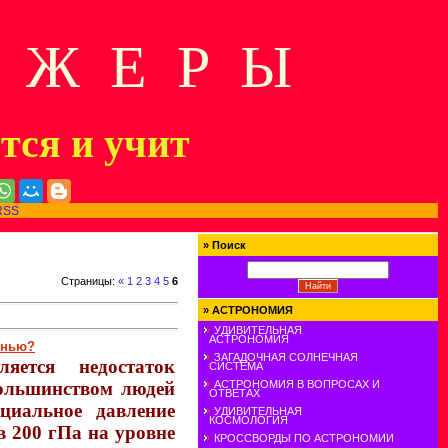
Д Ж Е Р Ы
ится и учит
RSS
»
Поиск
Страницы
:
«
1
2
3
4
5
6
»
АСТРОНОМИЯ
УДИВИТЕЛЬНАЯ
АСТРОНОМИЯ
знью?
ЗАГАДОЧНАЯ СОЛНЕЧНАЯ
яется недостаток
СИСТЕМА
АСТРОНОМИЯ В ВОПРОСАХ И
большинством людей
ОТВЕТАХ
циальное давление
УДИВИТЕЛЬНАЯ
КОСМОЛОГИЯ
в 200 гПа на уровне
КРОССВОРДЫ ПО АСТРОНОМИИ