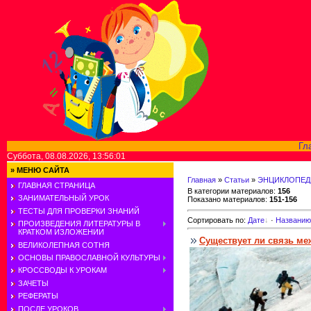
Гл
Суббота, 08.08.2026, 13:56:01
»
МЕНЮ САЙТА
Главная
»
Статьи
»
ЭНЦИКЛОПЕД
ГЛАВНАЯ СТРАНИЦА
В категории материалов
:
156
ЗАНИМАТЕЛЬНЫЙ УРОК
Показано материалов
:
151-156
ТЕСТЫ ДЛЯ ПРОВЕРКИ ЗНАНИЙ
Сортировать по
:
Дате
·
Названию
ПРОИЗВЕДЕНИЯ ЛИТЕРАТУРЫ В
КРАТКОМ ИЗЛОЖЕНИИ
Существует ли связь ме
ВЕЛИКОЛЕПНАЯ СОТНЯ
ОСНОВЫ ПРАВОСЛАВНОЙ КУЛЬТУРЫ
КРОССВОДЫ К УРОКАМ
ЗАЧЕТЫ
РЕФЕРАТЫ
ПОСЛЕ УРОКОВ