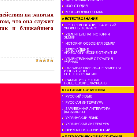
ИЗО-СТУДИЯ
КРОССВОРДЫ ПО МХК
действия на занятия
»
ЕСТЕСТВОЗНАНИЕ
том, что она служит
ЕСТЕСТВОЗНАНИЕ. БАЗОВЫЙ
 так и ближайшего
УРОВЕНЬ. 10 КЛАСС
УДИВИТЕЛЬНАЯ ИСТОРИЯ
ЗЕМЛИ
ИСТОРИЯ ОСВОЕНИЯ ЗЕМЛИ
ВЕЛИЧАЙШИЕ
АРХЕОЛОГИЧЕСКИЕ ОТКРЫТИЯ
УДИВИТЕЛЬНЫЕ ОТКРЫТИЯ
УЧЕНЫХ
РАЗВИВАЮШИЕ ЭКСПЕРИМЕНТЫ
И ОПЫТЫ ПО
ЕСТЕСТВОЗНАНИЮ
САМЫЕ ИЗВЕСТНЫЕ
НОБЕЛЕВСКИЕ ЛАУРЕАТЫ
»
ГОТОВЫЕ СОЧИНЕНИЯ
РУССКИЙ ЯЗЫК
РУССКАЯ ЛИТЕРАТУРА
ЗАРУБЕЖНАЯ ЛИТЕРАТУРА
(на русск.яз.)
УКРАИНСКИЙ ЯЗЫК
УКРАИНСКАЯ ЛИТЕРАТУРА
ПРИКОЛЫ ИЗ СОЧИНЕНИЙ
»
ПАТРИОТИЧЕСКОЕ ВОСПИТАНИЕ