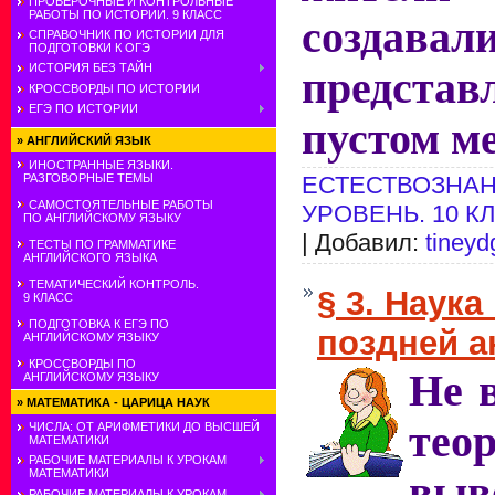
ПРОВЕРОЧНЫЕ И КОНТРОЛЬНЫЕ
РАБОТЫ ПО ИСТОРИИ. 9 КЛАСС
созда
СПРАВОЧНИК ПО ИСТОРИИ ДЛЯ
ПОДГОТОВКИ К ОГЭ
ИСТОРИЯ БЕЗ ТАЙН
предста
КРОССВОРДЫ ПО ИСТОРИИ
ЕГЭ ПО ИСТОРИИ
пустом ме
»
АНГЛИЙСКИЙ ЯЗЫК
ИНОСТРАННЫЕ ЯЗЫКИ.
РАЗГОВОРНЫЕ ТЕМЫ
ЕСТЕСТВОЗНАН
САМОСТОЯТЕЛЬНЫЕ РАБОТЫ
УРОВЕНЬ. 10 К
ПО АНГЛИЙСКОМУ ЯЗЫКУ
| Добавил:
tineyd
ТЕСТЫ ПО ГРАММАТИКЕ
АНГЛИЙСКОГО ЯЗЫКА
ТЕМАТИЧЕСКИЙ КОНТРОЛЬ.
§ 3. Наука
9 КЛАСС
ПОДГОТОВКА К ЕГЭ ПО
поздней а
АНГЛИЙСКОМУ ЯЗЫКУ
КРОССВОРДЫ ПО
Не 
АНГЛИЙСКОМУ ЯЗЫКУ
»
МАТЕМАТИКА - ЦАРИЦА НАУК
тео
ЧИСЛА: ОТ АРИФМЕТИКИ ДО ВЫСШЕЙ
МАТЕМАТИКИ
РАБОЧИЕ МАТЕРИАЛЫ К УРОКАМ
МАТЕМАТИКИ
выв
РАБОЧИЕ МАТЕРИАЛЫ К УРОКАМ