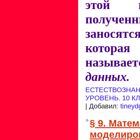
этой 
получе
заносятс
которая
называ
данных.
ЕСТЕСТВОЗНАН
УРОВЕНЬ. 10 К
| Добавил:
tineyd
§ 9. Мате
моделиро