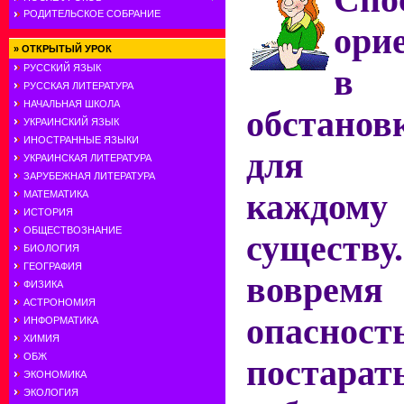
Спо
РОДИТЕЛЬСКОЕ СОБРАНИЕ
ори
»
ОТКРЫТЫЙ УРОК
РУССКИЙ ЯЗЫК
в 
РУССКАЯ ЛИТЕРАТУРА
НАЧАЛЬНАЯ ШКОЛА
обстанов
УКРАИНСКИЙ ЯЗЫК
ИНОСТРАННЫЕ ЯЗЫКИ
для в
УКРАИНСКАЯ ЛИТЕРАТУРА
ЗАРУБЕЖНАЯ ЛИТЕРАТУРА
каждо
МАТЕМАТИКА
ИСТОРИЯ
ОБЩЕСТВОЗНАНИЕ
сущест
БИОЛОГИЯ
ГЕОГРАФИЯ
вовремя
ФИЗИКА
АСТРОНОМИЯ
опас
ИНФОРМАТИКА
ХИМИЯ
ОБЖ
поста
ЭКОНОМИКА
ЭКОЛОГИЯ