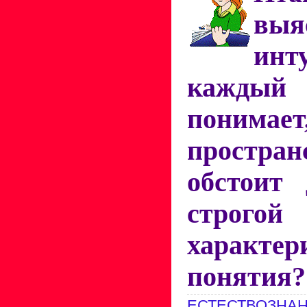
выя
инт
кажды
понимае
простра
обстоит 
строго
характер
понятия
ЕСТЕСТВОЗНАН