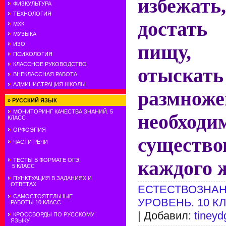
избежа
ФИЗКУЛЬТУРА
ТЕХНОЛОГИЯ
достать
МХК
МУЗЫКА
ИЗО
пищу, 
ПСИХОЛОГИЯ
КЛАССНОЕ РУКОВОДСТВО
отыскать
ВНЕКЛАССНАЯ РАБОТА
АДМИНИСТРАЦИЯ ШКОЛЫ
размноже
»
РУССКИЙ ЯЗЫК
МОНИТОРИНГ КАЧЕСТВА ЗНАНИЙ. 5
необход
КЛАСС
ОРФОЭПИЯ
существо
ЧАСТИ РЕЧИ
ТЕСТЫ В ФОРМАТЕ ОГЭ.
каждого 
5 КЛАСС
ПУНКТУАЦИЯ В ЗАДАНИЯХ И
ОТВЕТАХ
ЕСТЕСТВОЗНАН
САМОСТОЯТЕЛЬНЫЕ
УРОВЕНЬ. 10 К
РАБОТЫ.10 КЛАСС
| Добавил:
tineyd
КРОССВОРДЫ ПО РУССКОМУ
ЯЗЫКУ