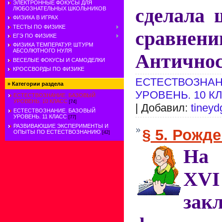
ЭЛЕКТРОННЫЕ ФОКУСЫ ДЛЯ
сделала 
ЛЮБОЗНАТЕЛЬНЫХ ШКОЛЬНИКОВ
ФИЗИКА В ИГРАХ
ТЕСТЫ ПО ФИЗИКЕ
срав
ЕГЭ ПО ФИЗИКЕ
ФИЗИКА ТЕМПЕРАТУР. ШТУРМ
АБСОЛЮТНОГО НУЛЯ
Антично
ВЕСЕЛЫЕ ФОКУСЫ И САМОДЕЛКИ
КРОССВОРДЫ ПО ФИЗИКЕ
ЕСТЕСТВОЗНАН
»
Категории раздела
УРОВЕНЬ. 10 К
ЕСТЕСТВОЗНАНИЕ. БАЗОВЫЙ
УРОВЕНЬ. 10 КЛАСС
[74]
| Добавил:
tineyd
ЕСТЕСТВОЗНАНИЕ. БАЗОВЫЙ
УРОВЕНЬ. 11 КЛАСС
[77]
РАЗВИВАЮШИЕ ЭКСПЕРИМЕНТЫ И
§ 5. Рожд
ОПЫТЫ ПО ЕСТЕСТВОЗНАНИЮ
[42]
На 
X
зак