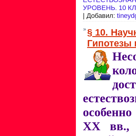
УРОВЕНЬ. 10 К
| Добавил:
tineyd
§ 10. Нау
Гипотезы 
Нес
кол
дос
естествоз
особен
XX вв., 