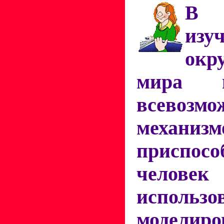
В 
изу
окр
мира и
всевозм
меха
приспосо
челов
исполь
моделир