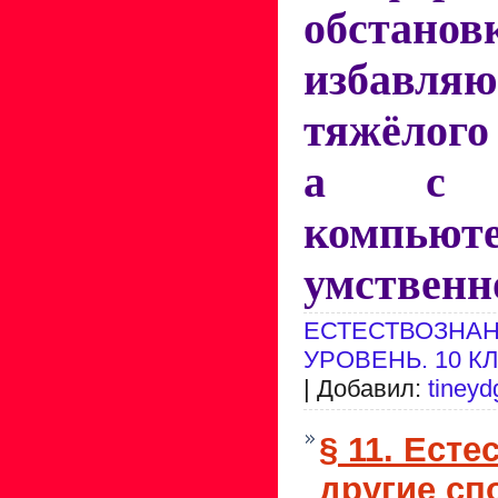
обст
избав
тяжёлого
а с п
компь
умственн
ЕСТЕСТВОЗНАН
УРОВЕНЬ. 10 К
| Добавил:
tineyd
§ 11. Есте
другие сп