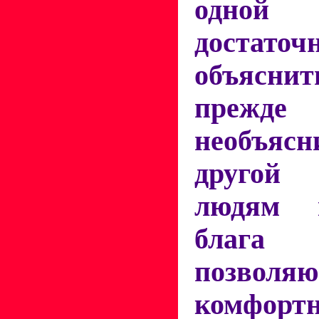
одной
достат
объясни
прежде
необъяс
другой
людям в
блага ц
позволя
комфорт