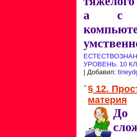
тяжёлого
а с п
компь
умственн
ЕСТЕСТВОЗНАН
УРОВЕНЬ. 10 К
| Добавил:
tineyd
§ 12. Прос
материя
До
сло