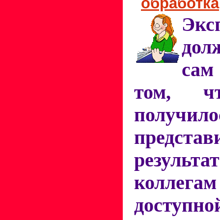
обработка
Экс
дол
сам
том, ч
получил
представ
резуль
коллегам
доступн