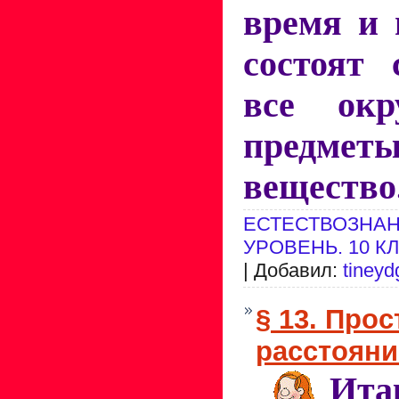
время и 
состоят
все ок
предме
веществ
ЕСТЕСТВОЗНАН
УРОВЕНЬ. 10 К
| Добавил:
tineyd
§ 13. Про
расстояни
И