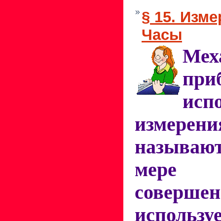
§ 15. Изм
Часы
Ме
при
исп
измерен
называю
мере 
совершен
использу