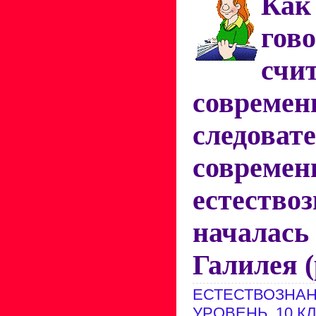
Ка
гов
счи
современ
следоват
современ
естествоз
начала
Галилея (
ЕСТЕСТВОЗНАН
УРОВЕНЬ. 10 К