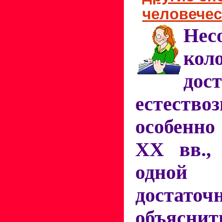
человечес
Нес
кол
дос
естествоз
особен
XX вв., 
одной
достат
объясни