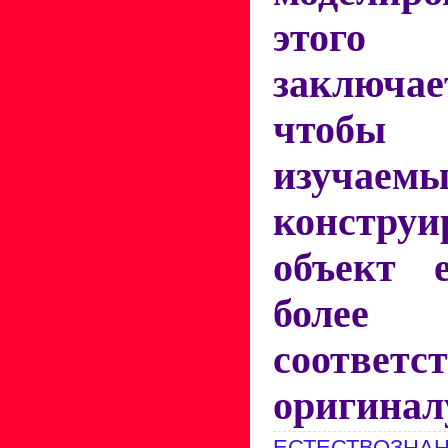
этог
заключа
чтобы
изуча
конструи
объект е
более 
соответ
оригина
ЕСТЕСТВОЗНАН