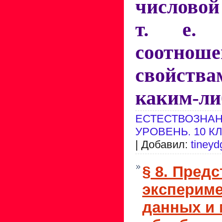
числово
т. е. у
соотно
свойства
каким-ли
ЕСТЕСТВОЗНАН
УРОВЕНЬ. 10 К
| Добавил:
tineyd
§ 8. Пред
эксперим
данных и 