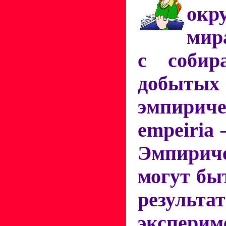
окр
мир
с собир
добытых
эмпириче
empeiria 
Эмпирич
могут бы
результа
экспе