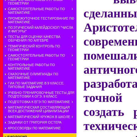
ГЕОМЕТРИИ
сделанны
САМОСТОЯТЕЛЬНЫЕ РАБОТЫ ПО
МАТЕМАТИКЕ
ПРОМЕЖУТОЧНОЕ ТЕСТИРОВАНИЕ ПО
МАТЕМАТИКЕ
Аристо
ПОЭТИЧЕСКИЙ КАЛЕЙДОСКОП "ЧИСЛА
И ФИГУРЫ"
совреме
ТЕСТЫ ДЛЯ ОЦЕНКИ КАЧЕСТВА
ОБУЧЕНИЯ ПО АЛГЕБРЕ
ТЕМАТИЧЕСКИЙ КОНТРОЛЬ ПО
ГЕОМЕТРИИ
помеш
САМОСТОЯТЕЛЬНЫЕ РАБОТЫ ПО
ГЕОМЕТРИИ
КОНТРОЛЬНЫЕ РАБОТЫ ПО
антич
МАТЕМАТИКЕ
СКАЗОЧНЫЕ ОЛИМПИАДЫ ПО
МАТЕМАТИКЕ
разрабо
ГИА ПО МАТЕМАТИКЕ В 9 КЛАССЕ.
ТИПОВЫЕ ЗАДАНИЯ
УЧЕБНО-ТРЕНИРОВОЧНЫЕ ТЕСТЫ ДЛЯ
точной
ПОДГОТОВКИ К ОГЭ. 9 КЛАСС
ПОДГОТОВКА К ЕГЭ ПО МАТЕМАТИКЕ
создать 
МАТЕМАТИЧЕСКАЯ СОСТАВЛЯЮЩАЯ
ВСЕХ ДОСТИЖЕНИЙ ЦИВИЛИЗАЦИИ
МАТЕМАТИЧЕСКИЙ КРУЖОК В ШКОЛЕ
техничес
ЗАДАЧКИ ОТ ГРИГОРИЯ ОСТЕРА
КРОССВОРДЫ ПО МАТЕМАТИКЕ