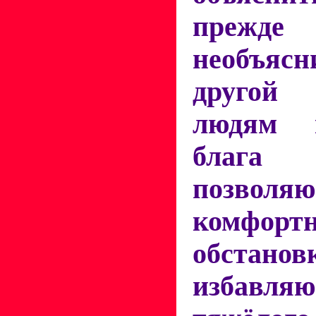
прежде
необъяс
другой
людям в
блага ц
позволя
комфорт
обст
избав