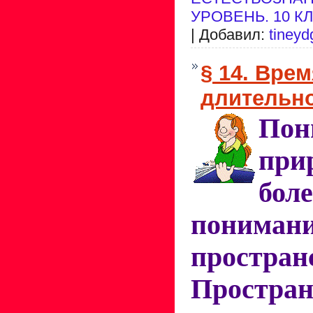
УРОВЕНЬ. 10 К
| Добавил:
tineyd
§ 14. Врем
длительн
Пон
при
бол
пониман
простран
Простран