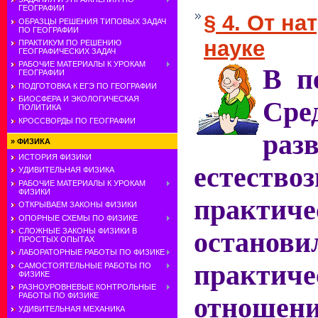
ГЕОГРАФИИ
§ 4. От н
ОБРАЗЦЫ РЕШЕНИЯ ТИПОВЫХ ЗАДАЧ
ПО ГЕОГРАФИИ
науке
ПРАКТИКУМ ПО РЕШЕНИЮ
ГЕОГРАФИЧЕСКИХ ЗАДАЧ
РАБОЧИЕ МАТЕРИАЛЫ К УРОКАМ
В п
ГЕОГРАФИИ
ПОДГОТОВКА К ЕГЭ ПО ГЕОГРАФИИ
БИОСФЕРА И ЭКОЛОГИЧЕСКАЯ
Сре
ПОЛИТИКА
КРОССВОРДЫ ПО ГЕОГРАФИИ
раз
»
ФИЗИКА
ИСТОРИЯ ФИЗИКИ
естество
УДИВИТЕЛЬНАЯ ФИЗИКА
РАБОЧИЕ МАТЕРИАЛЫ К УРОКАМ
ФИЗИКИ
практиче
ОТКРЫВАЕМ ЗАКОНЫ ФИЗИКИ
ОПОРНЫЕ СХЕМЫ ПО ФИЗИКЕ
СЛОЖНЫЕ ЗАКОНЫ ФИЗИКИ В
останови
ПРОСТЫХ ОПЫТАХ
ЛАБОРАТОРНЫЕ РАБОТЫ ПО ФИЗИКЕ
практиче
САМОСТОЯТЕЛЬНЫЕ РАБОТЫ ПО
ФИЗИКЕ
РАЗНОУРОВНЕВЫЕ КОНТРОЛЬНЫЕ
РАБОТЫ ПО ФИЗИКЕ
отношен
УДИВИТЕЛЬНАЯ МЕХАНИКА