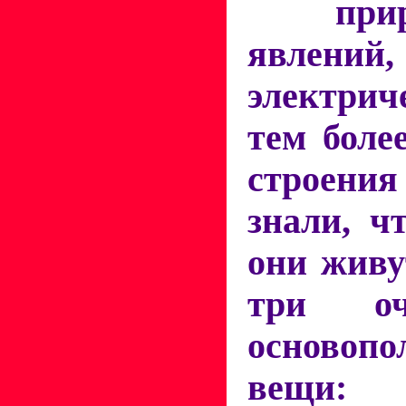
при
явлений
электри
тем боле
строения
знали, ч
они живу
три оч
основопо
вещи: п