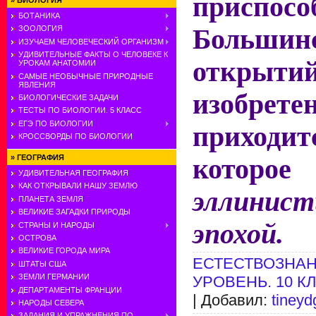
приспосо
»
БИОЛОГИЯ
БОТАНИКА
Больши
ЗООЛОГИЯ
ИЗУЧАЕМ ЧЕЛОВЕЧЕСКИЙ ОРГАНИЗМ
УДИВИТЕЛЬНЫЕ ФАКТЫ О ЧЕЛОВЕКЕ К
откр
УРОКАМ АНАТОМИИ
САМЫЕ НЕОБЫЧНЫЕ ПРИРОДНЫЕ
ЯВЛЕНИЯ
изобрете
БИОЛОГИЧЕСКИЕ ЗАДАЧИ
ТЕСТЫ ПО БИОЛОГИИ. 5 КЛАСС
ЕГЭ ПО БИОЛОГИИ
приходит
КРОССВОРДЫ ПО БИОЛОГИИ
»
ГЕОГРАФИЯ
которо
УДИВИТЕЛЬНАЯ ГЕОГРАФИЯ
КАК ОТКРЫВАЛИ НАШУ ЗЕМЛЮ
эллинист
ПЛАНЕТА ЗЕМЛЯ
ВЕЛИКИЕ ЗАГАДКИ ПРИРОДЫ
эпохой.
СТРАНЫ И НАРОДЫ
ОСТРОВА
ВЕЛИКИЕ ГОРОДА МИРА
ЕСТЕСТВОЗНАН
ШТАТЫ США
ЗЕМЛИ ГЕРМАНИИ
УРОВЕНЬ. 10 К
ДЕПАРТАМЕНТЫ ФРАНЦИИ
| Добавил:
tineyd
НАРОДЫ СЕВЕРА
ЗАДАНИЯ И УПРАЖНЕНИЯ ПО