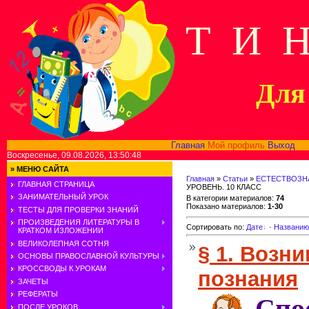
Т И 
Для 
Главная
Мой профиль
Выход
В
Воскресенье, 09.08.2026, 13:50:48
»
МЕНЮ САЙТА
Главная
»
Статьи
»
ЕСТЕСТВОЗН
ГЛАВНАЯ СТРАНИЦА
УРОВЕНЬ. 10 КЛАСС
ЗАНИМАТЕЛЬНЫЙ УРОК
В категории материалов
:
74
Показано материалов
:
1-30
ТЕСТЫ ДЛЯ ПРОВЕРКИ ЗНАНИЙ
ПРОИЗВЕДЕНИЯ ЛИТЕРАТУРЫ В
Сортировать по
:
Дате
·
Названию
КРАТКОМ ИЗЛОЖЕНИИ
ВЕЛИКОЛЕПНАЯ СОТНЯ
§ 1. Возн
ОСНОВЫ ПРАВОСЛАВНОЙ КУЛЬТУРЫ
КРОССВОДЫ К УРОКАМ
познания
ЗАЧЕТЫ
РЕФЕРАТЫ
ПОСЛЕ УРОКОВ