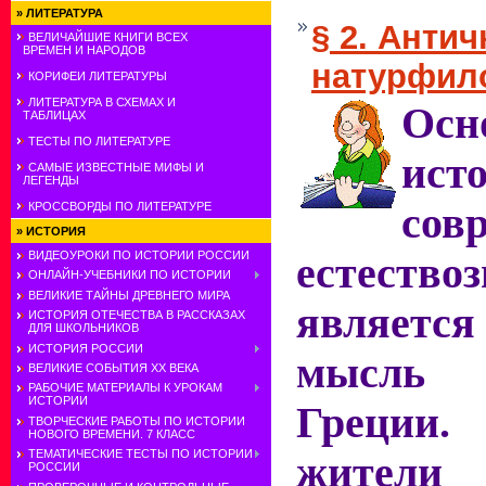
»
ЛИТЕРАТУРА
§ 2. Антич
ВЕЛИЧАЙШИЕ КНИГИ ВСЕХ
ВРЕМЕН И НАРОДОВ
натурфил
КОРИФЕИ ЛИТЕРАТУРЫ
ЛИТЕРАТУРА В СХЕМАХ И
Осн
ТАБЛИЦАХ
ТЕСТЫ ПО ЛИТЕРАТУРЕ
ист
САМЫЕ ИЗВЕСТНЫЕ МИФЫ И
ЛЕГЕНДЫ
КРОССВОРДЫ ПО ЛИТЕРАТУРЕ
сов
»
ИСТОРИЯ
ВИДЕОУРОКИ ПО ИСТОРИИ РОССИИ
естество
ОНЛАЙН-УЧЕБНИКИ ПО ИСТОРИИ
ВЕЛИКИЕ ТАЙНЫ ДРЕВНЕГО МИРА
является
ИСТОРИЯ ОТЕЧЕСТВА В РАССКАЗАХ
ДЛЯ ШКОЛЬНИКОВ
ИСТОРИЯ РОССИИ
мысль
ВЕЛИКИЕ СОБЫТИЯ ХХ ВЕКА
РАБОЧИЕ МАТЕРИАЛЫ К УРОКАМ
ИСТОРИИ
Греции.
ТВОРЧЕСКИЕ РАБОТЫ ПО ИСТОРИИ
НОВОГО ВРЕМЕНИ. 7 КЛАСС
ТЕМАТИЧЕСКИЕ ТЕСТЫ ПО ИСТОРИИ
жител
РОССИИ