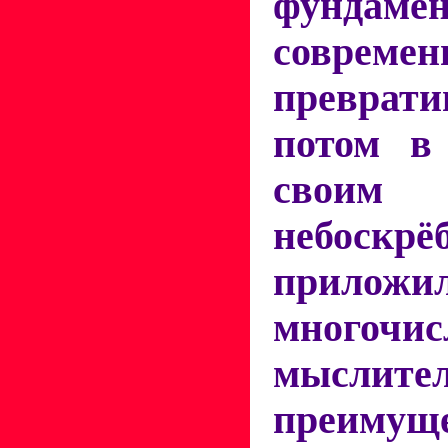
фундам
совреме
преврати
потом в
своим
небоскр
прилож
многочис
мыслит
преиму