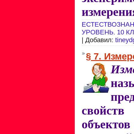
измерен
ЕСТЕСТВОЗНАН
УРОВЕНЬ. 10 К
| Добавил:
tineyd
§ 7. Изме
Изм
наз
пре
свойст
объект