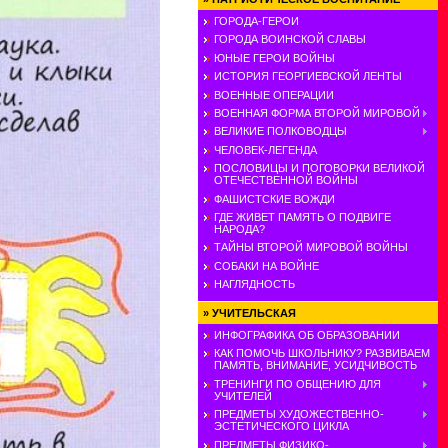
ГОРОДА-ГЕРОИ
ГОРОДА ВОИНСКОЙ СЛАВЫ
ЮНЫЕ ГЕРОИ ВОЙНЫ
ИСТОРИЯ ГЕОРГИЕВСКОЙ ЛЕНТЫ
ВОЕННЫЕ ОПЕРАЦИИ
ВОЕННАЯ ФОРМА ВТОРОЙ МИРОВОЙ
ВЕЛИКИЕ ПОЛКОВОДЦЫ
ЧЕЛОВЕК-ЛЕГЕНДА
ПОСЛОВИЦЫ И ПОГОВОРКИ ВЕЛИКОЙ
ОТЕЧЕСТВЕННОЙ ВОЙНЫ
ФАШИСТСКИЕ ВОЖДИ
ГДЕ ЖИВЕТ ПАМЯТЬ О ПОДВИГЕ
НАРОДА?
ТАЙНЫ ВТОРОЙ МИРОВОЙ ВОЙНЫ
СОБАКИ НА ВОЙНЕ
НАГЛЯДНОСТЬ
»
УЧИТЕЛЬСКАЯ
ИНФОГРАФИКА ОБ ОБРАЗОВАНИИ
КАК ПОМОЧЬ ШКОЛЬНИКУ? РАЗВИВАЕМ
ПАМЯТЬ, ВНИМАНИЕ, УСИДЧИВОСТЬ
ТРЕНИНГИ ПО ОБЩЕНИЮ ДЛЯ
УЧИТЕЛЕЙ
ПРЕДМЕТЫ ХУДОЖЕСТВЕННО-
ЭСТЕТИЧЕСКОГО ЦИКЛА
ПРЕДМЕТЫ ФИЗИКО-