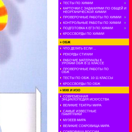
ТЕСТЫ ПО ХИМИИ
КАРТОЧКИ С ЗАДАНИЯМИ ПО ОБЩЕЙ И
НЕОРГАНИЧЕСКОЙ ХИМИИ
ПРОВЕРОЧНЫЕ РАБОТЫ ПО ХИМИИ
КОНТРОЛЬНЫЕ РАБОТЫ ПО ХИМИИ
ПОДГОТОВКА К ЕГЭ ПО ХИМИИ
КРОССВОРДЫ ПО ХИМИИ
»
ОБЖ
ЧТО ДЕЛАТЬ ЕСЛИ ...
РЕКОРДЫ СТИХИИ
РАБОЧИЕ МАТЕРИАЛЫ К
УРОКАМ ОБЖ В 11 КЛАССЕ
ПРОВЕРОЧНЫЕ РАБОТЫ ПО
ОБЖ
ТЕСТЫ ПО ОБЖ. 10-11 КЛАССЫ
КРОССВОРДЫ ПО ОБЖ
»
МХК И ИЗО
СОВРЕМЕННАЯ
ЭНЦИКЛОПЕДИЯ ИСКУССТВА
ВЕЛИКИЕ ТЕАТРЫ МИРА
САМЫЕ ИЗВЕСТНЫЕ
ПАМЯТНИКИ
МУЗЕЕВ МИРА
ВЕЛИКИЕ СОКРОВИЩА МИРА
СОКРОВИЩА РОССИИ