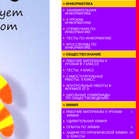
»
ИНФОРМАТИКА
ЗАНИМАТЕЛЬНАЯ
ИНФОРМАТИКА
К УРОКАМ
ИНФОРМАТИКИ
СПРАВОЧНИК ПО
ИНФОРМАТИКЕ
ТЕСТЫ ПО ИНФОРМАТИКЕ
КРОССВОРДЫ ПО
ИНФОРМАТИКЕ
»
ОБЩЕСТВОЗНАНИЕ
РАБОЧИЕ МАТЕРИАЛЫ К
УРОКАМ В 7 КЛАССЕ
ТЕСТЫ. 9 КЛАСС
САМОСТОЯТЕЛЬНЫЕ
РАБОТЫ. 9 КЛАСС
КОНТРОЛЬНЫЕ РАБОТЫ В
ФОРМАТЕ ЕГЭ
ШКОЛЬНЫЕ ОЛИМПИАДЫ
ПО ОБЩЕСТВОВЕДЕНИЮ
»
ХИМИЯ
РАБОЧИЕ МАТЕРИАЛЫ К УРОКАМ
ХИМИИ
УДИВИТЕЛЬНАЯ ХИМИЯ
ОПЫТЫ ПО ХИМИИ
ЗАДАЧИ ПО ОРГАНИЧЕСКОЙ ХИМИИ. 10-
11 КЛАССЫ