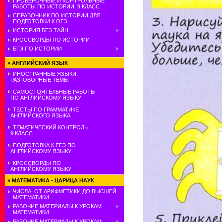
ПРОВЕРОЧНЫЕ И КОНТРОЛЬНЫЕ
РАБОТЫ ПО ИСТОРИИ. 9 КЛАСС
СПРАВОЧНИК ПО ИСТОРИИ ДЛЯ
ПОДГОТОВКИ К ОГЭ
ИСТОРИЯ БЕЗ ТАЙН
КРОССВОРДЫ ПО ИСТОРИИ
ЕГЭ ПО ИСТОРИИ
»
АНГЛИЙСКИЙ ЯЗЫК
ИНОСТРАННЫЕ ЯЗЫКИ.
РАЗГОВОРНЫЕ ТЕМЫ
САМОСТОЯТЕЛЬНЫЕ РАБОТЫ
ПО АНГЛИЙСКОМУ ЯЗЫКУ
ТЕСТЫ ПО ГРАММАТИКЕ
АНГЛИЙСКОГО ЯЗЫКА
ТЕМАТИЧЕСКИЙ КОНТРОЛЬ.
9 КЛАСС
ПОДГОТОВКА К ЕГЭ ПО
АНГЛИЙСКОМУ ЯЗЫКУ
КРОССВОРДЫ ПО
АНГЛИЙСКОМУ ЯЗЫКУ
»
МАТЕМАТИКА - ЦАРИЦА НАУК
ЧИСЛА: ОТ АРИФМЕТИКИ ДО ВЫСШЕЙ
МАТЕМАТИКИ
РАБОЧИЕ МАТЕРИАЛЫ К УРОКАМ
МАТЕМАТИКИ
РАБОЧИЕ МАТЕРИАЛЫ К УРОКАМ