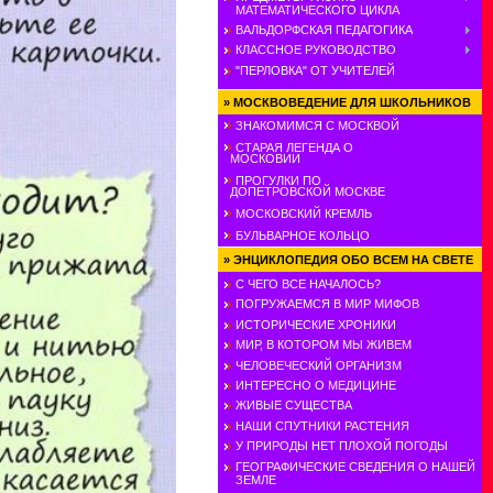
МАТЕМАТИЧЕСКОГО ЦИКЛА
ВАЛЬДОРФСКАЯ ПЕДАГОГИКА
КЛАССНОЕ РУКОВОДСТВО
"ПЕРЛОВКА" ОТ УЧИТЕЛЕЙ
»
МОСКВОВЕДЕНИЕ ДЛЯ ШКОЛЬНИКОВ
ЗНАКОМИМСЯ С МОСКВОЙ
СТАРАЯ ЛЕГЕНДА О
МОСКОВИИ
ПРОГУЛКИ ПО
ДОПЕТРОВСКОЙ МОСКВЕ
МОСКОВСКИЙ КРЕМЛЬ
БУЛЬВАРНОЕ КОЛЬЦО
»
ЭНЦИКЛОПЕДИЯ ОБО ВСЕМ НА СВЕТЕ
С ЧЕГО ВСЕ НАЧАЛОСЬ?
ПОГРУЖАЕМСЯ В МИР МИФОВ
ИСТОРИЧЕСКИЕ ХРОНИКИ
МИР, В КОТОРОМ МЫ ЖИВЕМ
ЧЕЛОВЕЧЕСКИЙ ОРГАНИЗМ
ИНТЕРЕСНО О МЕДИЦИНЕ
ЖИВЫЕ СУЩЕСТВА
НАШИ СПУТНИКИ РАСТЕНИЯ
У ПРИРОДЫ НЕТ ПЛОХОЙ ПОГОДЫ
ГЕОГРАФИЧЕСКИЕ СВЕДЕНИЯ О НАШЕЙ
ЗЕМЛЕ