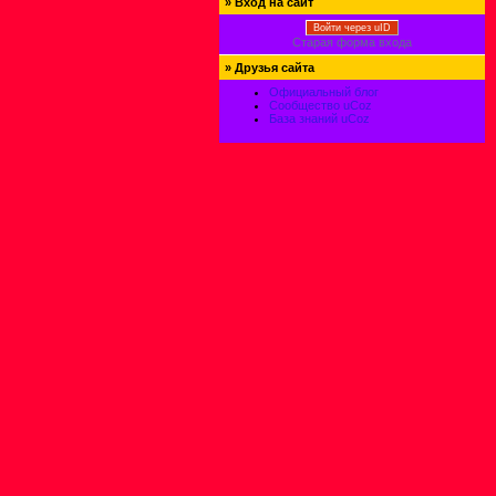
»
Вход на сайт
Войти через uID
Старая форма входа
»
Друзья сайта
Официальный блог
Сообщество uCoz
База знаний uCoz