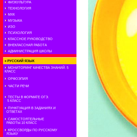
ФИЗКУЛЬТУРА
ТЕХНОЛОГИЯ
МХК
МУЗЫКА
ИЗО
ПСИХОЛОГИЯ
КЛАССНОЕ РУКОВОДСТВО
ВНЕКЛАССНАЯ РАБОТА
АДМИНИСТРАЦИЯ ШКОЛЫ
»
РУССКИЙ ЯЗЫК
МОНИТОРИНГ КАЧЕСТВА ЗНАНИЙ. 5
КЛАСС
ОРФОЭПИЯ
ЧАСТИ РЕЧИ
ТЕСТЫ В ФОРМАТЕ ОГЭ.
5 КЛАСС
ПУНКТУАЦИЯ В ЗАДАНИЯХ И
ОТВЕТАХ
САМОСТОЯТЕЛЬНЫЕ
РАБОТЫ.10 КЛАСС
КРОССВОРДЫ ПО РУССКОМУ
ЯЗЫКУ