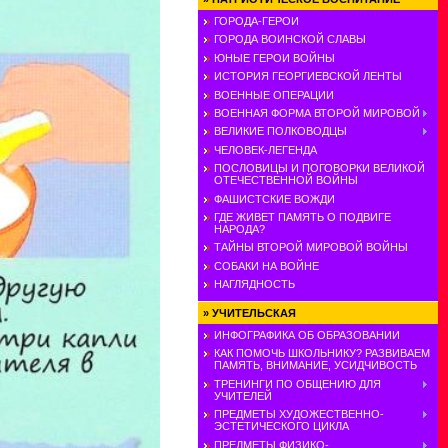
ГОРОДА-ГЕРОИ
ГОРОДА ВОИНСКОЙ СЛАВЫ
ЮНЫЕ ГЕРОИ ВОЙНЫ
ИСТОРИЯ ГЕОРГИЕВСКОЙ ЛЕНТЫ
ВОЕННЫЕ ОПЕРАЦИИ
ВОЕННАЯ ФОРМА ВТОРОЙ МИРОВОЙ
ВЕЛИКИЕ ПОЛКОВОДЦЫ
ЧЕЛОВЕК-ЛЕГЕНДА
ПОСЛОВИЦЫ И ПОГОВОРКИ ВЕЛИКОЙ
ОТЕЧЕСТВЕННОЙ ВОЙНЫ
ФАШИСТСКИЕ ВОЖДИ
ГДЕ ЖИВЕТ ПАМЯТЬ О ПОДВИГЕ
НАРОДА?
ТАЙНЫ ВТОРОЙ МИРОВОЙ ВОЙНЫ
СОБАКИ НА ВОЙНЕ
НАГЛЯДНОСТЬ
»
УЧИТЕЛЬСКАЯ
ИНФОГРАФИКА ОБ ОБРАЗОВАНИИ
КАК ПОМОЧЬ ШКОЛЬНИКУ? РАЗВИВАЕМ
ПАМЯТЬ, ВНИМАНИЕ, УСИДЧИВОСТЬ
ТРЕНИНГИ ПО ОБЩЕНИЮ ДЛЯ
УЧИТЕЛЕЙ
ПРЕДМЕТЫ ХУДОЖЕСТВЕННО-
ЭСТЕТИЧЕСКОГО ЦИКЛА
ПРЕДМЕТЫ ФИЗИКО-