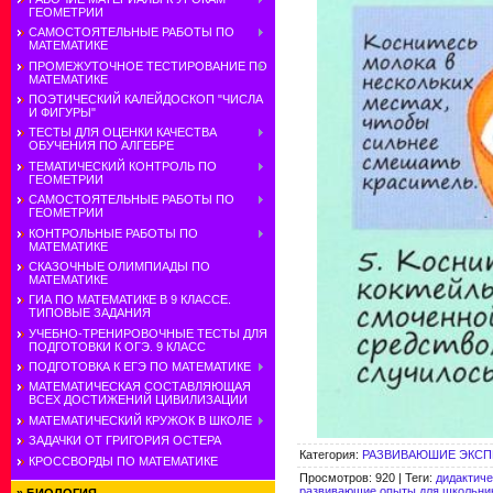
ГЕОМЕТРИИ
САМОСТОЯТЕЛЬНЫЕ РАБОТЫ ПО
МАТЕМАТИКЕ
ПРОМЕЖУТОЧНОЕ ТЕСТИРОВАНИЕ ПО
МАТЕМАТИКЕ
ПОЭТИЧЕСКИЙ КАЛЕЙДОСКОП "ЧИСЛА
И ФИГУРЫ"
ТЕСТЫ ДЛЯ ОЦЕНКИ КАЧЕСТВА
ОБУЧЕНИЯ ПО АЛГЕБРЕ
ТЕМАТИЧЕСКИЙ КОНТРОЛЬ ПО
ГЕОМЕТРИИ
САМОСТОЯТЕЛЬНЫЕ РАБОТЫ ПО
ГЕОМЕТРИИ
КОНТРОЛЬНЫЕ РАБОТЫ ПО
МАТЕМАТИКЕ
СКАЗОЧНЫЕ ОЛИМПИАДЫ ПО
МАТЕМАТИКЕ
ГИА ПО МАТЕМАТИКЕ В 9 КЛАССЕ.
ТИПОВЫЕ ЗАДАНИЯ
УЧЕБНО-ТРЕНИРОВОЧНЫЕ ТЕСТЫ ДЛЯ
ПОДГОТОВКИ К ОГЭ. 9 КЛАСС
ПОДГОТОВКА К ЕГЭ ПО МАТЕМАТИКЕ
МАТЕМАТИЧЕСКАЯ СОСТАВЛЯЮЩАЯ
ВСЕХ ДОСТИЖЕНИЙ ЦИВИЛИЗАЦИИ
МАТЕМАТИЧЕСКИЙ КРУЖОК В ШКОЛЕ
ЗАДАЧКИ ОТ ГРИГОРИЯ ОСТЕРА
Категория
:
РАЗВИВАЮШИЕ ЭКСП
КРОССВОРДЫ ПО МАТЕМАТИКЕ
Просмотров
:
920
|
Теги
:
дидактич
развивающие опыты для школьни