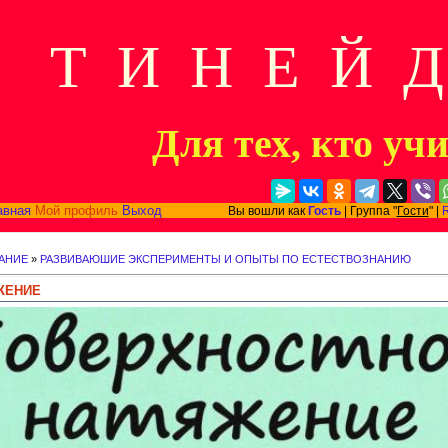
Т И Н Е Й 
Для тех, кто уч
авная
Мой профиль
Выход
Вы вошли как
Гость
| Группа "
Гости
" |
АНИЕ
»
РАЗВИВАЮШИЕ ЭКСПЕРИМЕНТЫ И ОПЫТЫ ПО ЕСТЕСТВОЗНАНИЮ
ЖЕНИЕ