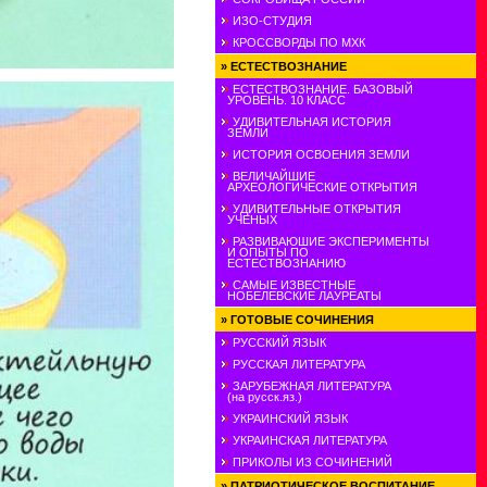
ИЗО-СТУДИЯ
КРОССВОРДЫ ПО МХК
»
ЕСТЕСТВОЗНАНИЕ
ЕСТЕСТВОЗНАНИЕ. БАЗОВЫЙ
УРОВЕНЬ. 10 КЛАСС
УДИВИТЕЛЬНАЯ ИСТОРИЯ
ЗЕМЛИ
ИСТОРИЯ ОСВОЕНИЯ ЗЕМЛИ
ВЕЛИЧАЙШИЕ
АРХЕОЛОГИЧЕСКИЕ ОТКРЫТИЯ
УДИВИТЕЛЬНЫЕ ОТКРЫТИЯ
УЧЕНЫХ
РАЗВИВАЮШИЕ ЭКСПЕРИМЕНТЫ
И ОПЫТЫ ПО
ЕСТЕСТВОЗНАНИЮ
САМЫЕ ИЗВЕСТНЫЕ
НОБЕЛЕВСКИЕ ЛАУРЕАТЫ
»
ГОТОВЫЕ СОЧИНЕНИЯ
РУССКИЙ ЯЗЫК
РУССКАЯ ЛИТЕРАТУРА
ЗАРУБЕЖНАЯ ЛИТЕРАТУРА
(на русск.яз.)
УКРАИНСКИЙ ЯЗЫК
УКРАИНСКАЯ ЛИТЕРАТУРА
ПРИКОЛЫ ИЗ СОЧИНЕНИЙ
»
ПАТРИОТИЧЕСКОЕ ВОСПИТАНИЕ