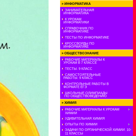
»
ИНФОРМАТИКА
ЗАНИМАТЕЛЬНАЯ
ИНФОРМАТИКА
К УРОКАМ
ИНФОРМАТИКИ
СПРАВОЧНИК ПО
ИНФОРМАТИКЕ
ТЕСТЫ ПО ИНФОРМАТИКЕ
КРОССВОРДЫ ПО
ИНФОРМАТИКЕ
»
ОБЩЕСТВОЗНАНИЕ
РАБОЧИЕ МАТЕРИАЛЫ К
УРОКАМ В 7 КЛАССЕ
ТЕСТЫ. 9 КЛАСС
САМОСТОЯТЕЛЬНЫЕ
РАБОТЫ. 9 КЛАСС
КОНТРОЛЬНЫЕ РАБОТЫ В
ФОРМАТЕ ЕГЭ
ШКОЛЬНЫЕ ОЛИМПИАДЫ
ПО ОБЩЕСТВОВЕДЕНИЮ
»
ХИМИЯ
РАБОЧИЕ МАТЕРИАЛЫ К УРОКАМ
ХИМИИ
УДИВИТЕЛЬНАЯ ХИМИЯ
ОПЫТЫ ПО ХИМИИ
ЗАДАЧИ ПО ОРГАНИЧЕСКОЙ ХИМИИ. 10-
11 КЛАССЫ