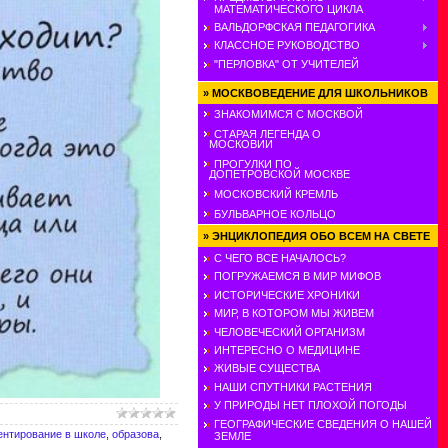
МАТЕМАТИЧЕСКОГО ЦИКЛА
ВАЛЬДОРФСКАЯ ПЕДАГОГИКА
КЛАССНОЕ РУКОВОДСТВО
"ПЕРЛОВКА" ОТ УЧИТЕЛЕЙ
»
МОСКВОВЕДЕНИЕ ДЛЯ ШКОЛЬНИКОВ
ЗНАКОМИМСЯ С МОСКВОЙ
СТАРАЯ ЛЕГЕНДА О
МОСКОВИИ
ПРОГУЛКИ ПО
ДОПЕТРОВСКОЙ МОСКВЕ
МОСКОВСКИЙ КРЕМЛЬ
БУЛЬВАРНОЕ КОЛЬЦО
»
ЭНЦИКЛОПЕДИЯ ОБО ВСЕМ НА СВЕТЕ
С ЧЕГО ВСЕ НАЧАЛОСЬ?
ПОГРУЖАЕМСЯ В МИР МИФОВ
ИСТОРИЧЕСКИЕ ХРОНИКИ
МИР, В КОТОРОМ МЫ ЖИВЕМ
ЧЕЛОВЕЧЕСКИЙ ОРГАНИЗМ
ИНТЕРЕСНО О МЕДИЦИНЕ
ЖИВЫЕ СУЩЕСТВА
НАШИ СПУТНИКИ РАСТЕНИЯ
У ПРИРОДЫ НЕТ ПЛОХОЙ ПОГОДЫ
ГЕОГРАФИЧЕСКИЕ СВЕДЕНИЯ О НАШЕЙ
ентирование в школе
,
образова
,
ЗЕМЛЕ