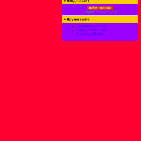
»
Вход на сайт
Войти через uID
Старая форма входа
»
Друзья сайта
Официальный блог
Сообщество uCoz
База знаний uCoz