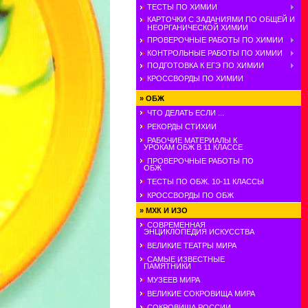
ТЕСТЫ ПО ХИМИИ
КАРТОЧКИ С ЗАДАНИЯМИ ПО ОБЩЕЙ И
НЕОРГАНИЧЕСКОЙ ХИМИИ
ПРОВЕРОЧНЫЕ РАБОТЫ ПО ХИМИИ
КОНТРОЛЬНЫЕ РАБОТЫ ПО ХИМИИ
ПОДГОТОВКА К ЕГЭ ПО ХИМИИ
КРОССВОРДЫ ПО ХИМИИ
»
ОБЖ
ЧТО ДЕЛАТЬ ЕСЛИ ...
РЕКОРДЫ СТИХИИ
РАБОЧИЕ МАТЕРИАЛЫ К
УРОКАМ ОБЖ В 11 КЛАССЕ
ПРОВЕРОЧНЫЕ РАБОТЫ ПО
ОБЖ
ТЕСТЫ ПО ОБЖ. 10-11 КЛАССЫ
КРОССВОРДЫ ПО ОБЖ
»
МХК И ИЗО
СОВРЕМЕННАЯ
ЭНЦИКЛОПЕДИЯ ИСКУССТВА
ВЕЛИКИЕ ТЕАТРЫ МИРА
САМЫЕ ИЗВЕСТНЫЕ
ПАМЯТНИКИ
МУЗЕЕВ МИРА
ВЕЛИКИЕ СОКРОВИЩА МИРА
СОКРОВИЩА РОССИИ