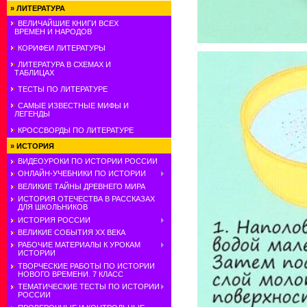
»
ЛИТЕРАТУРА
ВЕЛИЧАЙШИЕ КНИГИ ВСЕХ
ВРЕМЕН И НАРОДОВ
КОРИФЕИ ЛИТЕРАТУРЫ
ЛИТЕРАТУРА В СХЕМАХ И
ТАБЛИЦАХ
ТЕСТЫ ПО ЛИТЕРАТУРЕ
САМЫЕ ИЗВЕСТНЫЕ МИФЫ И
ЛЕГЕНДЫ
КРОССВОРДЫ ПО ЛИТЕРАТУРЕ
»
ИСТОРИЯ
ВИДЕОУРОКИ ПО ИСТОРИИ РОССИИ
ОНЛАЙН-УЧЕБНИКИ ПО ИСТОРИИ
ВЕЛИКИЕ ТАЙНЫ ДРЕВНЕГО МИРА
ИСТОРИЯ ОТЕЧЕСТВА В РАССКАЗАХ
ДЛЯ ШКОЛЬНИКОВ
ИСТОРИЯ РОССИИ
ВЕЛИКИЕ СОБЫТИЯ ХХ ВЕКА
РАБОЧИЕ МАТЕРИАЛЫ К УРОКАМ
ИСТОРИИ
ТВОРЧЕСКИЕ РАБОТЫ ПО ИСТОРИИ
НОВОГО ВРЕМЕНИ. 7 КЛАСС
ТЕМАТИЧЕСКИЕ ТЕСТЫ ПО ИСТОРИИ
РОССИИ