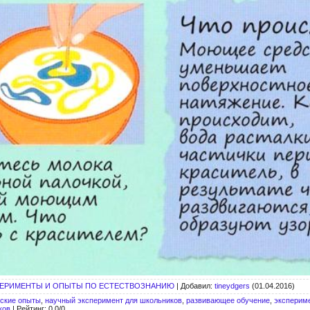
ЕРИМЕНТЫ И ОПЫТЫ ПО ЕСТЕСТВОЗНАНИЮ
|
Добавил
:
tineydgers
(01.04.2016)
еские опыты
,
научный эксперимент для школьников
,
развивающее обучение
,
эксперим
ков
|
Рейтинг
:
0.0
/
0