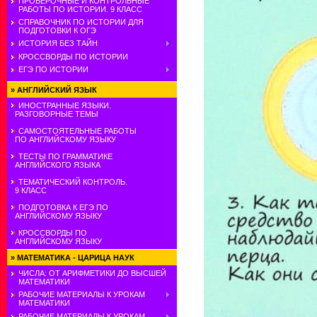
ПРОВЕРОЧНЫЕ И КОНТРОЛЬНЫЕ
РАБОТЫ ПО ИСТОРИИ. 9 КЛАСС
СПРАВОЧНИК ПО ИСТОРИИ ДЛЯ
ПОДГОТОВКИ К ОГЭ
ИСТОРИЯ БЕЗ ТАЙН
КРОССВОРДЫ ПО ИСТОРИИ
ЕГЭ ПО ИСТОРИИ
»
АНГЛИЙСКИЙ ЯЗЫК
ИНОСТРАННЫЕ ЯЗЫКИ.
РАЗГОВОРНЫЕ ТЕМЫ
САМОСТОЯТЕЛЬНЫЕ РАБОТЫ
ПО АНГЛИЙСКОМУ ЯЗЫКУ
ТЕСТЫ ПО ГРАММАТИКЕ
АНГЛИЙСКОГО ЯЗЫКА
ТЕМАТИЧЕСКИЙ КОНТРОЛЬ.
9 КЛАСС
ПОДГОТОВКА К ЕГЭ ПО
АНГЛИЙСКОМУ ЯЗЫКУ
КРОССВОРДЫ ПО
АНГЛИЙСКОМУ ЯЗЫКУ
»
МАТЕМАТИКА - ЦАРИЦА НАУК
ЧИСЛА: ОТ АРИФМЕТИКИ ДО ВЫСШЕЙ
МАТЕМАТИКИ
РАБОЧИЕ МАТЕРИАЛЫ К УРОКАМ
МАТЕМАТИКИ
РАБОЧИЕ МАТЕРИАЛЫ К УРОКАМ