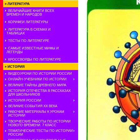
»
ЛИТЕРАТУРА
ВЕЛИЧАЙШИЕ КНИГИ ВСЕХ
ВРЕМЕН И НАРОДОВ
КОРИФЕИ ЛИТЕРАТУРЫ
ЛИТЕРАТУРА В СХЕМАХ И
ТАБЛИЦАХ
ТЕСТЫ ПО ЛИТЕРАТУРЕ
САМЫЕ ИЗВЕСТНЫЕ МИФЫ И
ЛЕГЕНДЫ
КРОССВОРДЫ ПО ЛИТЕРАТУРЕ
»
ИСТОРИЯ
ВИДЕОУРОКИ ПО ИСТОРИИ РОССИИ
ОНЛАЙН-УЧЕБНИКИ ПО ИСТОРИИ
ВЕЛИКИЕ ТАЙНЫ ДРЕВНЕГО МИРА
ИСТОРИЯ ОТЕЧЕСТВА В РАССКАЗАХ
ДЛЯ ШКОЛЬНИКОВ
ИСТОРИЯ РОССИИ
ВЕЛИКИЕ СОБЫТИЯ ХХ ВЕКА
РАБОЧИЕ МАТЕРИАЛЫ К УРОКАМ
ИСТОРИИ
ТВОРЧЕСКИЕ РАБОТЫ ПО ИСТОРИИ
НОВОГО ВРЕМЕНИ. 7 КЛАСС
ТЕМАТИЧЕСКИЕ ТЕСТЫ ПО ИСТОРИИ
РОССИИ