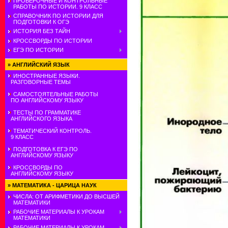
ПРОВЕРОЧНЫЕ И КОНТРОЛЬНЫЕ
РАБОТЫ ПО ИСТОРИИ. 9 КЛАСС
СПРАВОЧНИК ПО ИСТОРИИ ДЛЯ
ПОДГОТОВКИ К ОГЭ
ИСТОРИЯ БЕЗ ТАЙН
КРОССВОРДЫ ПО ИСТОРИИ
ЕГЭ ПО ИСТОРИИ
»
АНГЛИЙСКИЙ ЯЗЫК
ИНОСТРАННЫЕ ЯЗЫКИ.
РАЗГОВОРНЫЕ ТЕМЫ
САМОСТОЯТЕЛЬНЫЕ РАБОТЫ
ПО АНГЛИЙСКОМУ ЯЗЫКУ
ТЕСТЫ ПО ГРАММАТИКЕ
АНГЛИЙСКОГО ЯЗЫКА
ТЕМАТИЧЕСКИЙ КОНТРОЛЬ.
9 КЛАСС
ПОДГОТОВКА К ЕГЭ ПО
АНГЛИЙСКОМУ ЯЗЫКУ
КРОССВОРДЫ ПО
АНГЛИЙСКОМУ ЯЗЫКУ
»
МАТЕМАТИКА - ЦАРИЦА НАУК
ЧИСЛА: ОТ АРИФМЕТИКИ ДО ВЫСШЕЙ
МАТЕМАТИКИ
РАБОЧИЕ МАТЕРИАЛЫ К УРОКАМ
МАТЕМАТИКИ
РАБОЧИЕ МАТЕРИАЛЫ К УРОКАМ