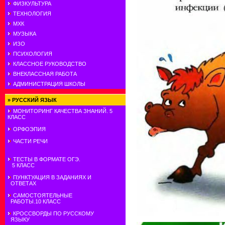
ФИЗКУЛЬТУРА
ТЕХНОЛОГИЯ
МХК
МУЗЫКА
ИЗО
ПСИХОЛОГИЯ
КЛАССНОЕ РУКОВОДСТВО
ВНЕКЛАССНАЯ РАБОТА
АДМИНИСТРАЦИЯ ШКОЛЫ
»
РУССКИЙ ЯЗЫК
МОНИТОРИНГ КАЧЕСТВА ЗНАНИЙ. 5
КЛАСС
ОРФОЭПИЯ
ЧАСТИ РЕЧИ
ТЕСТЫ В ФОРМАТЕ ОГЭ.
5 КЛАСС
ПУНКТУАЦИЯ В ЗАДАНИЯХ И
ОТВЕТАХ
САМОСТОЯТЕЛЬНЫЕ
РАБОТЫ.10 КЛАСС
КРОССВОРДЫ ПО РУССКОМУ
ЯЗЫКУ