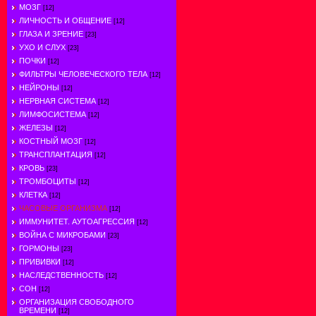
МОЗГ
[12]
ЛИЧНОСТЬ И ОБЩЕНИЕ
[12]
ГЛАЗА И ЗРЕНИЕ
[23]
УХО И СЛУХ
[23]
ПОЧКИ
[12]
ФИЛЬТРЫ ЧЕЛОВЕЧЕСКОГО ТЕЛА
[12]
НЕЙРОНЫ
[12]
НЕРВНАЯ СИСТЕМА
[12]
ЛИМФОСИСТЕМА
[12]
ЖЕЛЕЗЫ
[12]
КОСТНЫЙ МОЗГ
[12]
ТРАНСПЛАНТАЦИЯ
[12]
КРОВЬ
[23]
ТРОМБОЦИТЫ
[12]
КЛЕТКА
[12]
ЧАСОВЫЕ ОРГАНИЗМА
[12]
ИММУНИТЕТ. АУТОАГРЕССИЯ
[12]
ВОЙНА С МИКРОБАМИ
[23]
ГОРМОНЫ
[23]
ПРИВИВКИ
[12]
НАСЛЕДСТВЕННОСТЬ
[12]
СОН
[12]
ОРГАНИЗАЦИЯ СВОБОДНОГО
ВРЕМЕНИ
[12]