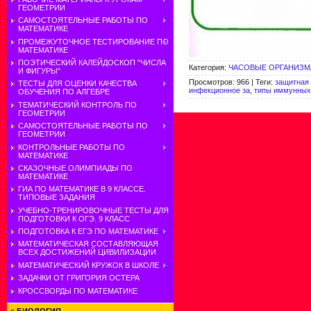
ГЕОМЕТРИИ
САМОСТОЯТЕЛЬНЫЕ РАБОТЫ ПО
МАТЕМАТИКЕ
ПРОМЕЖУТОЧНОЕ ТЕСТИРОВАНИЕ ПО
МАТЕМАТИКЕ
ПОЭТИЧЕСКИЙ КАЛЕЙДОСКОП "ЧИСЛА
Категория
:
ЧАСОВЫЕ ОРГАНИЗМ
И ФИГУРЫ"
Просмотров
:
966
|
Теги
:
защитная 
ТЕСТЫ ДЛЯ ОЦЕНКИ КАЧЕСТВА
инфекционное за
,
типы иммунных
ОБУЧЕНИЯ ПО АЛГЕБРЕ
ТЕМАТИЧЕСКИЙ КОНТРОЛЬ ПО
ГЕОМЕТРИИ
САМОСТОЯТЕЛЬНЫЕ РАБОТЫ ПО
ГЕОМЕТРИИ
КОНТРОЛЬНЫЕ РАБОТЫ ПО
МАТЕМАТИКЕ
СКАЗОЧНЫЕ ОЛИМПИАДЫ ПО
МАТЕМАТИКЕ
ГИА ПО МАТЕМАТИКЕ В 9 КЛАССЕ.
ТИПОВЫЕ ЗАДАНИЯ
УЧЕБНО-ТРЕНИРОВОЧНЫЕ ТЕСТЫ ДЛЯ
ПОДГОТОВКИ К ОГЭ. 9 КЛАСС
ПОДГОТОВКА К ЕГЭ ПО МАТЕМАТИКЕ
МАТЕМАТИЧЕСКАЯ СОСТАВЛЯЮЩАЯ
ВСЕХ ДОСТИЖЕНИЙ ЦИВИЛИЗАЦИИ
МАТЕМАТИЧЕСКИЙ КРУЖОК В ШКОЛЕ
ЗАДАЧКИ ОТ ГРИГОРИЯ ОСТЕРА
КРОССВОРДЫ ПО МАТЕМАТИКЕ