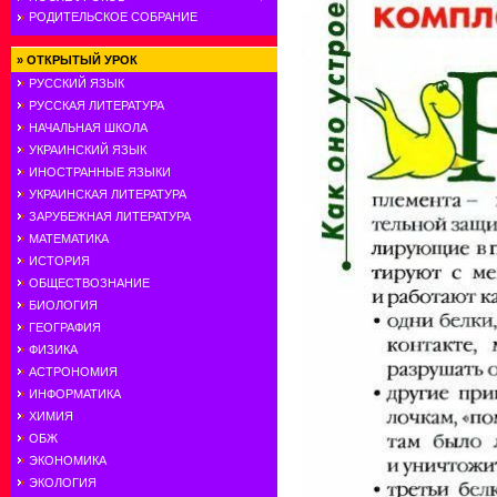
РОДИТЕЛЬСКОЕ СОБРАНИЕ
»
ОТКРЫТЫЙ УРОК
РУССКИЙ ЯЗЫК
РУССКАЯ ЛИТЕРАТУРА
НАЧАЛЬНАЯ ШКОЛА
УКРАИНСКИЙ ЯЗЫК
ИНОСТРАННЫЕ ЯЗЫКИ
УКРАИНСКАЯ ЛИТЕРАТУРА
ЗАРУБЕЖНАЯ ЛИТЕРАТУРА
МАТЕМАТИКА
ИСТОРИЯ
ОБЩЕСТВОЗНАНИЕ
БИОЛОГИЯ
ГЕОГРАФИЯ
ФИЗИКА
АСТРОНОМИЯ
ИНФОРМАТИКА
ХИМИЯ
ОБЖ
ЭКОНОМИКА
ЭКОЛОГИЯ