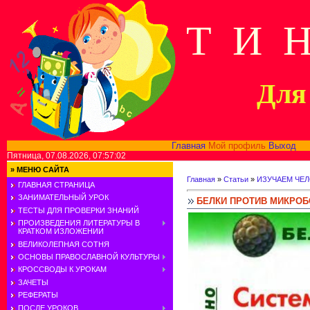
Т И 
Для 
Главная
Мой профиль
Выход
В
Пятница, 07.08.2026, 07:57:02
»
МЕНЮ САЙТА
Главная
»
Статьи
»
ИЗУЧАЕМ ЧЕ
ГЛАВНАЯ СТРАНИЦА
ЗАНИМАТЕЛЬНЫЙ УРОК
БЕЛКИ ПРОТИВ МИКРОБ
ТЕСТЫ ДЛЯ ПРОВЕРКИ ЗНАНИЙ
ПРОИЗВЕДЕНИЯ ЛИТЕРАТУРЫ В
КРАТКОМ ИЗЛОЖЕНИИ
ВЕЛИКОЛЕПНАЯ СОТНЯ
ОСНОВЫ ПРАВОСЛАВНОЙ КУЛЬТУРЫ
КРОССВОДЫ К УРОКАМ
ЗАЧЕТЫ
РЕФЕРАТЫ
ПОСЛЕ УРОКОВ