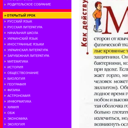
РОДИТЕЛЬСКОЕ СОБРАНИЕ
»
ОТКРЫТЫЙ УРОК
РУССКИЙ ЯЗЫК
РУССКАЯ ЛИТЕРАТУРА
НАЧАЛЬНАЯ ШКОЛА
УКРАИНСКИЙ ЯЗЫК
ИНОСТРАННЫЕ ЯЗЫКИ
УКРАИНСКАЯ ЛИТЕРАТУРА
ЗАРУБЕЖНАЯ ЛИТЕРАТУРА
МАТЕМАТИКА
ИСТОРИЯ
ОБЩЕСТВОЗНАНИЕ
БИОЛОГИЯ
ГЕОГРАФИЯ
ФИЗИКА
АСТРОНОМИЯ
ИНФОРМАТИКА
ХИМИЯ
ОБЖ
ЭКОНОМИКА
ЭКОЛОГИЯ