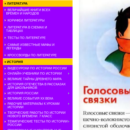
»
ЛИТЕРАТУРА
ВЕЛИЧАЙШИЕ КНИГИ ВСЕХ
ВРЕМЕН И НАРОДОВ
КОРИФЕИ ЛИТЕРАТУРЫ
ЛИТЕРАТУРА В СХЕМАХ И
ТАБЛИЦАХ
ТЕСТЫ ПО ЛИТЕРАТУРЕ
САМЫЕ ИЗВЕСТНЫЕ МИФЫ И
ЛЕГЕНДЫ
КРОССВОРДЫ ПО ЛИТЕРАТУРЕ
»
ИСТОРИЯ
ВИДЕОУРОКИ ПО ИСТОРИИ РОССИИ
ОНЛАЙН-УЧЕБНИКИ ПО ИСТОРИИ
ВЕЛИКИЕ ТАЙНЫ ДРЕВНЕГО МИРА
ИСТОРИЯ ОТЕЧЕСТВА В РАССКАЗАХ
ДЛЯ ШКОЛЬНИКОВ
ИСТОРИЯ РОССИИ
ВЕЛИКИЕ СОБЫТИЯ ХХ ВЕКА
РАБОЧИЕ МАТЕРИАЛЫ К УРОКАМ
ИСТОРИИ
ТВОРЧЕСКИЕ РАБОТЫ ПО ИСТОРИИ
НОВОГО ВРЕМЕНИ. 7 КЛАСС
ТЕМАТИЧЕСКИЕ ТЕСТЫ ПО ИСТОРИИ
РОССИИ