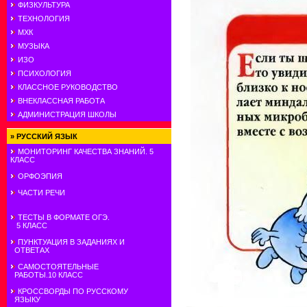
ФИЗКУЛЬТУРА
ТЕХНОЛОГИЯ
МХК
МУЗЫКА
ИЗО
ПСИХОЛОГИЯ
КЛАССНОЕ РУКОВОДСТВО
ВНЕКЛАССНАЯ РАБОТА
АДМИНИСТРАЦИЯ ШКОЛЫ
»
РУССКИЙ ЯЗЫК
МОНИТОРИНГ КАЧЕСТВА ЗНАНИЙ. 5
КЛАСС
ОРФОЭПИЯ
ЧАСТИ РЕЧИ
ТЕСТЫ В ФОРМАТЕ ОГЭ.
5 КЛАСС
ПУНКТУАЦИЯ В ЗАДАНИЯХ И
ОТВЕТАХ
САМОСТОЯТЕЛЬНЫЕ
РАБОТЫ.10 КЛАСС
КРОССВОРДЫ ПО РУССКОМУ
ЯЗЫКУ