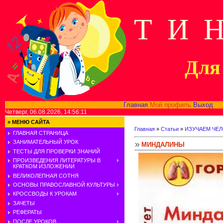
Т И 
Для 
Главная
Мой профиль
Выход
В
Четверг, 06.08.2026, 14:56:11
»
МЕНЮ САЙТА
Главная
»
Статьи
»
ИЗУЧАЕМ ЧЕ
ГЛАВНАЯ СТРАНИЦА
ЗАНИМАТЕЛЬНЫЙ УРОК
МИНДАЛИНЫ
ТЕСТЫ ДЛЯ ПРОВЕРКИ ЗНАНИЙ
ПРОИЗВЕДЕНИЯ ЛИТЕРАТУРЫ В
КРАТКОМ ИЗЛОЖЕНИИ
ВЕЛИКОЛЕПНАЯ СОТНЯ
ОСНОВЫ ПРАВОСЛАВНОЙ КУЛЬТУРЫ
КРОССВОДЫ К УРОКАМ
ЗАЧЕТЫ
РЕФЕРАТЫ
ПОСЛЕ УРОКОВ