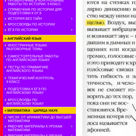
ПРОВЕРОЧНЫЕ И КОНТРОЛЬНЫЕ
РАБОТЫ ПО ИСТОРИИ. 9 КЛАСС
СПРАВОЧНИК ПО ИСТОРИИ ДЛЯ
ПОДГОТОВКИ К ОГЭ
ИСТОРИЯ БЕЗ ТАЙН
КРОССВОРДЫ ПО ИСТОРИИ
ЕГЭ ПО ИСТОРИИ
»
АНГЛИЙСКИЙ ЯЗЫК
ИНОСТРАННЫЕ ЯЗЫКИ.
РАЗГОВОРНЫЕ ТЕМЫ
САМОСТОЯТЕЛЬНЫЕ РАБОТЫ
ПО АНГЛИЙСКОМУ ЯЗЫКУ
ТЕСТЫ ПО ГРАММАТИКЕ
АНГЛИЙСКОГО ЯЗЫКА
ТЕМАТИЧЕСКИЙ КОНТРОЛЬ.
9 КЛАСС
ПОДГОТОВКА К ЕГЭ ПО
АНГЛИЙСКОМУ ЯЗЫКУ
КРОССВОРДЫ ПО
АНГЛИЙСКОМУ ЯЗЫКУ
»
МАТЕМАТИКА - ЦАРИЦА НАУК
ЧИСЛА: ОТ АРИФМЕТИКИ ДО ВЫСШЕЙ
МАТЕМАТИКИ
РАБОЧИЕ МАТЕРИАЛЫ К УРОКАМ
МАТЕМАТИКИ
РАБОЧИЕ МАТЕРИАЛЫ К УРОКАМ