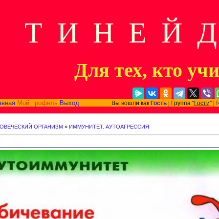
Т И Н Е Й 
Для тех, кто уч
авная
Мой профиль
Выход
Вы вошли как
Гость
| Группа "
Гости
" |
ЛОВЕЧЕСКИЙ ОРГАНИЗМ
»
ИММУНИТЕТ. АУТОАГРЕССИЯ