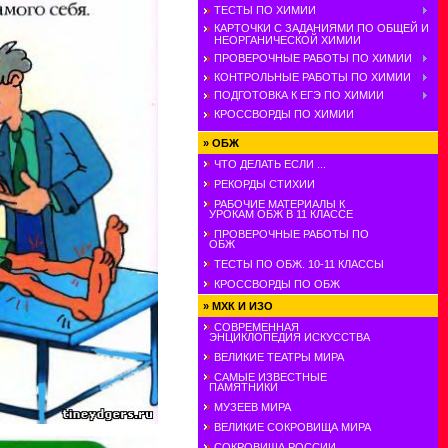
ТЕСТЫ ПО ХИМИИ
КАРТОЧКИ С ЗАДАНИЯМИ ПО ОБЩЕЙ И
НЕОРГАНИЧЕСКОЙ ХИМИИ
ПРОВЕРОЧНЫЕ РАБОТЫ ПО ХИМИИ
КОНТРОЛЬНЫЕ РАБОТЫ ПО ХИМИИ
ПОДГОТОВКА К ЕГЭ ПО ХИМИИ
КРОССВОРДЫ ПО ХИМИИ
»
ОБЖ
ЧТО ДЕЛАТЬ ЕСЛИ ...
РЕКОРДЫ СТИХИИ
РАБОЧИЕ МАТЕРИАЛЫ К
УРОКАМ ОБЖ В 11 КЛАССЕ
ПРОВЕРОЧНЫЕ РАБОТЫ ПО
ОБЖ
ТЕСТЫ ПО ОБЖ. 10-11 КЛАССЫ
КРОССВОРДЫ ПО ОБЖ
»
МХК И ИЗО
СОВРЕМЕННАЯ
ЭНЦИКЛОПЕДИЯ ИСКУССТВА
ВЕЛИКИЕ ТЕАТРЫ МИРА
САМЫЕ ИЗВЕСТНЫЕ
ПАМЯТНИКИ
МУЗЕЕВ МИРА
ВЕЛИКИЕ СОКРОВИЩА МИРА
СОКРОВИЩА РОССИИ