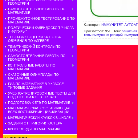
ГЕОМЕТРИИ
САМОСТОЯТЕЛЬНЫЕ РАБОТЫ ПО
МАТЕМАТИКЕ
ПРОМЕЖУТОЧНОЕ ТЕСТИРОВАНИЕ ПО
МАТЕМАТИКЕ
Категория
:
ИММУНИТЕТ. АУТОА
ПОЭТИЧЕСКИЙ КАЛЕЙДОСКОП "ЧИСЛА
Просмотров
:
951
|
Теги
:
защитная 
И ФИГУРЫ"
типы иммунных реакций
,
иммунит
ТЕСТЫ ДЛЯ ОЦЕНКИ КАЧЕСТВА
ОБУЧЕНИЯ ПО АЛГЕБРЕ
ТЕМАТИЧЕСКИЙ КОНТРОЛЬ ПО
ГЕОМЕТРИИ
САМОСТОЯТЕЛЬНЫЕ РАБОТЫ ПО
ГЕОМЕТРИИ
КОНТРОЛЬНЫЕ РАБОТЫ ПО
МАТЕМАТИКЕ
СКАЗОЧНЫЕ ОЛИМПИАДЫ ПО
МАТЕМАТИКЕ
ГИА ПО МАТЕМАТИКЕ В 9 КЛАССЕ.
ТИПОВЫЕ ЗАДАНИЯ
УЧЕБНО-ТРЕНИРОВОЧНЫЕ ТЕСТЫ ДЛЯ
ПОДГОТОВКИ К ОГЭ. 9 КЛАСС
ПОДГОТОВКА К ЕГЭ ПО МАТЕМАТИКЕ
МАТЕМАТИЧЕСКАЯ СОСТАВЛЯЮЩАЯ
ВСЕХ ДОСТИЖЕНИЙ ЦИВИЛИЗАЦИИ
МАТЕМАТИЧЕСКИЙ КРУЖОК В ШКОЛЕ
ЗАДАЧКИ ОТ ГРИГОРИЯ ОСТЕРА
КРОССВОРДЫ ПО МАТЕМАТИКЕ