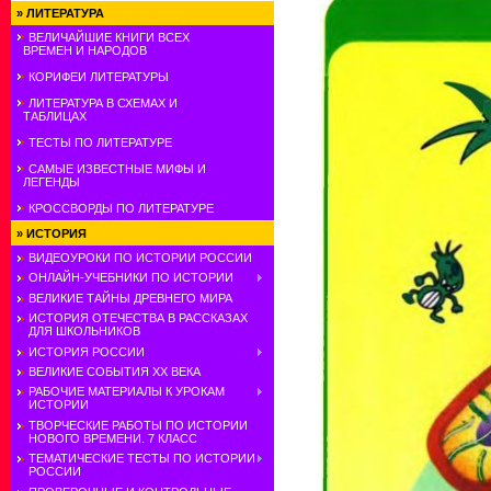
»
ЛИТЕРАТУРА
ВЕЛИЧАЙШИЕ КНИГИ ВСЕХ
ВРЕМЕН И НАРОДОВ
КОРИФЕИ ЛИТЕРАТУРЫ
ЛИТЕРАТУРА В СХЕМАХ И
ТАБЛИЦАХ
ТЕСТЫ ПО ЛИТЕРАТУРЕ
САМЫЕ ИЗВЕСТНЫЕ МИФЫ И
ЛЕГЕНДЫ
КРОССВОРДЫ ПО ЛИТЕРАТУРЕ
»
ИСТОРИЯ
ВИДЕОУРОКИ ПО ИСТОРИИ РОССИИ
ОНЛАЙН-УЧЕБНИКИ ПО ИСТОРИИ
ВЕЛИКИЕ ТАЙНЫ ДРЕВНЕГО МИРА
ИСТОРИЯ ОТЕЧЕСТВА В РАССКАЗАХ
ДЛЯ ШКОЛЬНИКОВ
ИСТОРИЯ РОССИИ
ВЕЛИКИЕ СОБЫТИЯ ХХ ВЕКА
РАБОЧИЕ МАТЕРИАЛЫ К УРОКАМ
ИСТОРИИ
ТВОРЧЕСКИЕ РАБОТЫ ПО ИСТОРИИ
НОВОГО ВРЕМЕНИ. 7 КЛАСС
ТЕМАТИЧЕСКИЕ ТЕСТЫ ПО ИСТОРИИ
РОССИИ