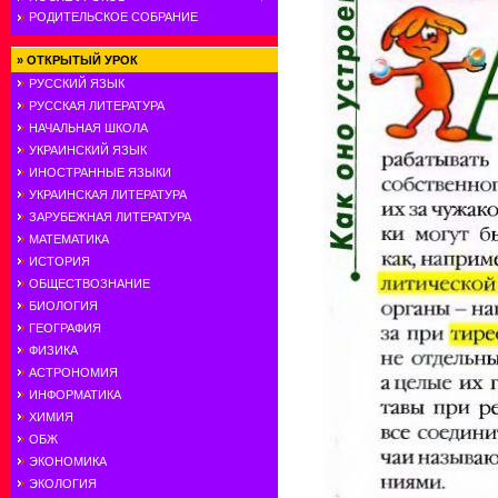
РОДИТЕЛЬСКОЕ СОБРАНИЕ
»
ОТКРЫТЫЙ УРОК
РУССКИЙ ЯЗЫК
РУССКАЯ ЛИТЕРАТУРА
НАЧАЛЬНАЯ ШКОЛА
УКРАИНСКИЙ ЯЗЫК
ИНОСТРАННЫЕ ЯЗЫКИ
УКРАИНСКАЯ ЛИТЕРАТУРА
ЗАРУБЕЖНАЯ ЛИТЕРАТУРА
МАТЕМАТИКА
ИСТОРИЯ
ОБЩЕСТВОЗНАНИЕ
БИОЛОГИЯ
ГЕОГРАФИЯ
ФИЗИКА
АСТРОНОМИЯ
ИНФОРМАТИКА
ХИМИЯ
ОБЖ
ЭКОНОМИКА
ЭКОЛОГИЯ