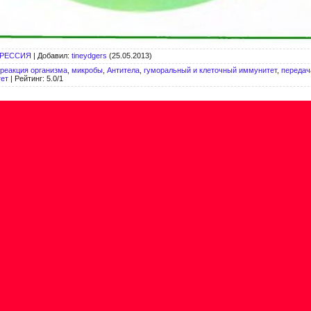
ГРЕССИЯ
|
Добавил
:
tineydgers
(25.05.2013)
реакция организма
,
микробы
,
Антитела
,
гуморальный и клеточный иммунитет
,
передач
ет
|
Рейтинг
:
5.0
/
1