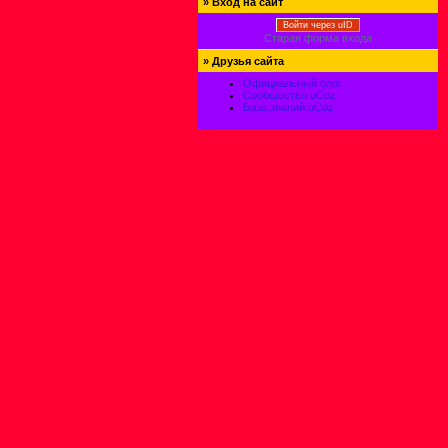
»
Вход на сайт
Войти через uID
Старая форма входа
»
Друзья сайта
Официальный блог
Сообщество uCoz
База знаний uCoz