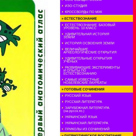
ИЗО-СТУДИЯ
КРОССВОРДЫ ПО МХК
»
ЕСТЕСТВОЗНАНИЕ
ЕСТЕСТВОЗНАНИЕ. БАЗОВЫЙ
УРОВЕНЬ. 10 КЛАСС
УДИВИТЕЛЬНАЯ ИСТОРИЯ
ЗЕМЛИ
ИСТОРИЯ ОСВОЕНИЯ ЗЕМЛИ
ВЕЛИЧАЙШИЕ
АРХЕОЛОГИЧЕСКИЕ ОТКРЫТИЯ
УДИВИТЕЛЬНЫЕ ОТКРЫТИЯ
УЧЕНЫХ
РАЗВИВАЮШИЕ ЭКСПЕРИМЕНТЫ
И ОПЫТЫ ПО
ЕСТЕСТВОЗНАНИЮ
САМЫЕ ИЗВЕСТНЫЕ
НОБЕЛЕВСКИЕ ЛАУРЕАТЫ
»
ГОТОВЫЕ СОЧИНЕНИЯ
РУССКИЙ ЯЗЫК
РУССКАЯ ЛИТЕРАТУРА
ЗАРУБЕЖНАЯ ЛИТЕРАТУРА
(на русск.яз.)
УКРАИНСКИЙ ЯЗЫК
УКРАИНСКАЯ ЛИТЕРАТУРА
ПРИКОЛЫ ИЗ СОЧИНЕНИЙ
»
ПАТРИОТИЧЕСКОЕ ВОСПИТАНИЕ