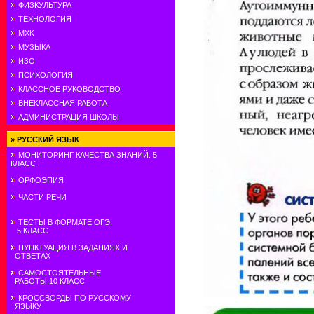
ФИЗКУЛЬТУРА
ТЕХНОЛОГИЯ
МХК
МУЗЫКА
ИЗО
ПСИХОЛОГИЯ
КЛАССНОЕ РУКОВОДСТВО
ВНЕКЛАССНАЯ РАБОТА
АДМИНИСТРАЦИЯ ШКОЛЫ
»
РУССКИЙ ЯЗЫК
МОНИТОРИНГ КАЧЕСТВА ЗНАНИЙ. 5
КЛАСС
ОРФОЭПИЯ
ЧАСТИ РЕЧИ
ТЕСТЫ В ФОРМАТЕ ОГЭ.
5 КЛАСС
ПУНКТУАЦИЯ В ЗАДАНИЯХ И
ОТВЕТАХ
САМОСТОЯТЕЛЬНЫЕ
РАБОТЫ.10 КЛАСС
КРОССВОРДЫ ПО РУССКОМУ
ЯЗЫКУ