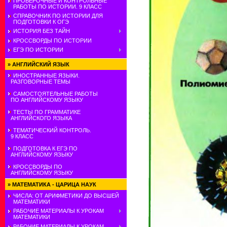
ПРОВЕРОЧНЫЕ И КОНТРОЛЬНЫЕ
РАБОТЫ ПО ИСТОРИИ. 9 КЛАСС
СПРАВОЧНИК ПО ИСТОРИИ ДЛЯ
ПОДГОТОВКИ К ОГЭ
ИСТОРИЯ БЕЗ ТАЙН
КРОССВОРДЫ ПО ИСТОРИИ
ЕГЭ ПО ИСТОРИИ
»
АНГЛИЙСКИЙ ЯЗЫК
ИНОСТРАННЫЕ ЯЗЫКИ.
РАЗГОВОРНЫЕ ТЕМЫ
САМОСТОЯТЕЛЬНЫЕ РАБОТЫ
ПО АНГЛИЙСКОМУ ЯЗЫКУ
ТЕСТЫ ПО ГРАММАТИКЕ
АНГЛИЙСКОГО ЯЗЫКА
ТЕМАТИЧЕСКИЙ КОНТРОЛЬ.
9 КЛАСС
ПОДГОТОВКА К ЕГЭ ПО
АНГЛИЙСКОМУ ЯЗЫКУ
КРОССВОРДЫ ПО
АНГЛИЙСКОМУ ЯЗЫКУ
»
МАТЕМАТИКА - ЦАРИЦА НАУК
ЧИСЛА: ОТ АРИФМЕТИКИ ДО ВЫСШЕЙ
МАТЕМАТИКИ
РАБОЧИЕ МАТЕРИАЛЫ К УРОКАМ
МАТЕМАТИКИ
РАБОЧИЕ МАТЕРИАЛЫ К УРОКАМ