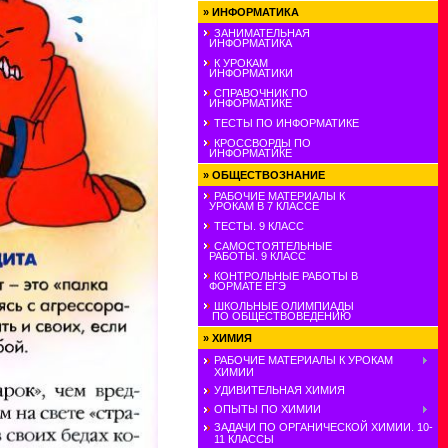
»
ИНФОРМАТИКА
ЗАНИМАТЕЛЬНАЯ
ИНФОРМАТИКА
К УРОКАМ
ИНФОРМАТИКИ
СПРАВОЧНИК ПО
ИНФОРМАТИКЕ
ТЕСТЫ ПО ИНФОРМАТИКЕ
КРОССВОРДЫ ПО
ИНФОРМАТИКЕ
»
ОБЩЕСТВОЗНАНИЕ
РАБОЧИЕ МАТЕРИАЛЫ К
УРОКАМ В 7 КЛАССЕ
ТЕСТЫ. 9 КЛАСС
САМОСТОЯТЕЛЬНЫЕ
РАБОТЫ. 9 КЛАСС
КОНТРОЛЬНЫЕ РАБОТЫ В
ФОРМАТЕ ЕГЭ
ШКОЛЬНЫЕ ОЛИМПИАДЫ
ПО ОБЩЕСТВОВЕДЕНИЮ
»
ХИМИЯ
РАБОЧИЕ МАТЕРИАЛЫ К УРОКАМ
ХИМИИ
УДИВИТЕЛЬНАЯ ХИМИЯ
ОПЫТЫ ПО ХИМИИ
ЗАДАЧИ ПО ОРГАНИЧЕСКОЙ ХИМИИ. 10-
11 КЛАССЫ