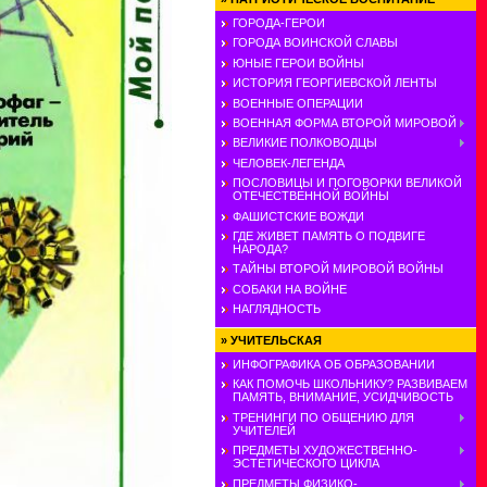
ГОРОДА-ГЕРОИ
ГОРОДА ВОИНСКОЙ СЛАВЫ
ЮНЫЕ ГЕРОИ ВОЙНЫ
ИСТОРИЯ ГЕОРГИЕВСКОЙ ЛЕНТЫ
ВОЕННЫЕ ОПЕРАЦИИ
ВОЕННАЯ ФОРМА ВТОРОЙ МИРОВОЙ
ВЕЛИКИЕ ПОЛКОВОДЦЫ
ЧЕЛОВЕК-ЛЕГЕНДА
ПОСЛОВИЦЫ И ПОГОВОРКИ ВЕЛИКОЙ
ОТЕЧЕСТВЕННОЙ ВОЙНЫ
ФАШИСТСКИЕ ВОЖДИ
ГДЕ ЖИВЕТ ПАМЯТЬ О ПОДВИГЕ
НАРОДА?
ТАЙНЫ ВТОРОЙ МИРОВОЙ ВОЙНЫ
СОБАКИ НА ВОЙНЕ
НАГЛЯДНОСТЬ
»
УЧИТЕЛЬСКАЯ
ИНФОГРАФИКА ОБ ОБРАЗОВАНИИ
КАК ПОМОЧЬ ШКОЛЬНИКУ? РАЗВИВАЕМ
ПАМЯТЬ, ВНИМАНИЕ, УСИДЧИВОСТЬ
ТРЕНИНГИ ПО ОБЩЕНИЮ ДЛЯ
УЧИТЕЛЕЙ
ПРЕДМЕТЫ ХУДОЖЕСТВЕННО-
ЭСТЕТИЧЕСКОГО ЦИКЛА
ПРЕДМЕТЫ ФИЗИКО-